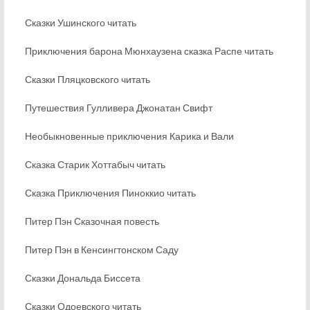
Сказки Ушинского читать
Приключения барона Мюнхаузена сказка Распе читать
Сказки Пляцковского читать
Путешествия Гулливера Джонатан Свифт
Необыкновенные приключения Карика и Вали
Сказка Старик Хоттабыч читать
Сказка Приключения Пиноккио читать
Питер Пэн Сказочная повесть
Питер Пэн в Кенсингтонском Саду
Сказки Дональда Биссета
Сказки Одоевского читать