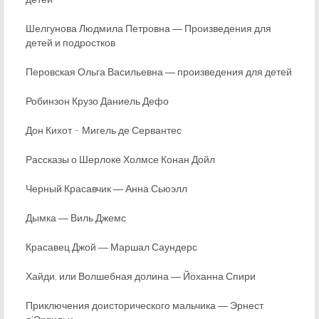
Шелгунова Людмила Петровна ― Произведения для
детей и подростков
Перовская Ольга Васильевна ― произведения для детей
Робинзон Крузо Даниель Дефо
Дон Кихот – Мигель де Сервантес
Рассказы о Шерлоке Холмсе Конан Дойл
Черный Красавчик ― Анна Сьюэлл
Дымка ― Виль Джемс
Красавец Джой ― Маршал Саундерс
Хайди, или Волшебная долина ― Йоханна Спири
Приключения доисторического мальчика ― Эрнест