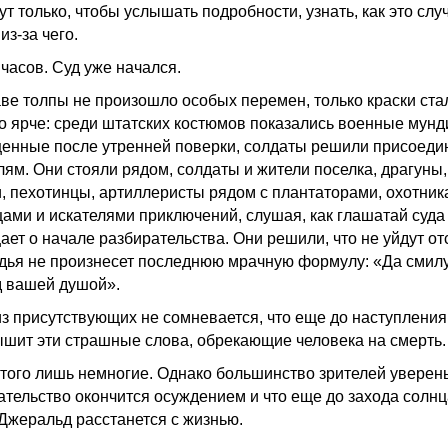
т только, чтобы услышать подробности, узнать, как это слу
 из-за чего.
 часов. Суд уже начался.
аве толпы не произошло особых перемен, только краски ста
о ярче: среди штатских костюмов показались военные мунд
енные после утренней поверки, солдаты решили присоеди
лям. Они стояли рядом, солдаты и жители поселка, драгуны,
и, пехотинцы, артиллеристы рядом с плантаторами, охотник
цами и искателями приключений, слушая, как глашатай суда
ает о начале разбирательства. Они решили, что не уйдут от
удья не произнесет последнюю мрачную формулу: «Да смил
д вашей душой».
из присутствующих не сомневается, что еще до наступления
ышит эти страшные слова, обрекающие человека на смерть.
этого лишь немногие. Однако большинство зрителей уверены
ательство окончится осуждением и что еще до захода солнц
Джеральд расстанется с жизнью.