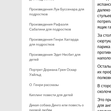
испанск
Произведения Луи Буссенара для
далеко
подростков
стульев
потреп
Произведения Рафаэля
ящик г
Сабатини для подростков
За сто
Произведения Генри Хаггарда
сюртук
для подростков
парика 
против
Произведения Эдит Несбит для
наполо
детей
Осталь
Портрет Дориана Грея Оскар
их про
Уайльд
полков
О. Генри рассказы
В стор
сколоче
Киплинг повести для детей
Это при
Дикая собака Динго или повесть о
для ан
первой любви