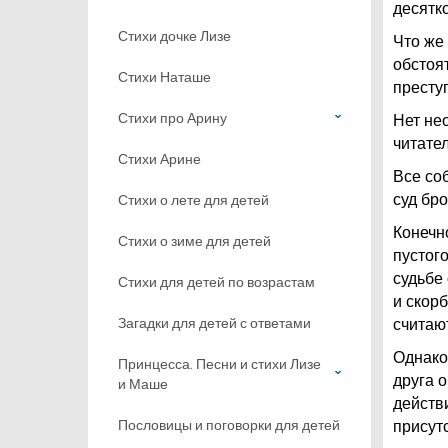
десятк
Стихи дочке Лизе
Что же
обстоят
Стихи Наташе
престу
Стихи про Арину
Нет не
читате
Стихи Арине
Все со
Стихи о лете для детей
суд бр
Конечн
Стихи о зиме для детей
пустог
судьбе
Стихи для детей по возрастам
и скор
Загадки для детей с ответами
считают
Однако
Принцесса. Песни и стихи Лизе
друга 
и Маше
действ
Пословицы и поговорки для детей
присут