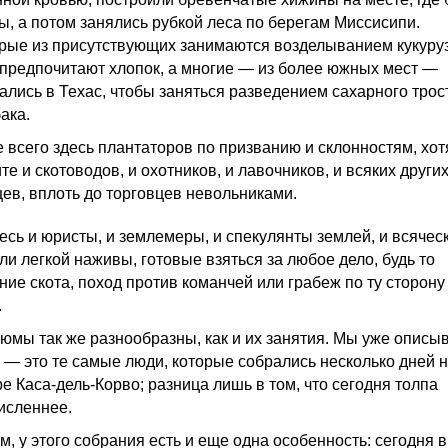
ы, а потом занялись рубкой леса по берегам Миссисипи.
рые из присутствующих занимаются возделыванием кукуру
 предпочитают хлопок, а многие — из более южных мест —
ались в Техас, чтобы заняться разведением сахарного трос
ака.
 всего здесь плантаторов по призванию и склонностям, хот
те и скотоводов, и охотников, и лавочников, и всяких други
цев, вплоть до торговцев невольниками.
десь и юристы, и землемеры, и спекулянты землей, и всячес
ли легкой наживы, готовые взяться за любое дело, будь то
ние скота, поход против команчей или грабеж по ту сторону
.
тюмы так же разнообразны, как и их занятия. Мы уже описы
 — это те самые люди, которые собрались несколько дней 
е Каса-дель-Корво; разница лишь в том, что сегодня толпа
исленнее.
м, у этого собрания есть и еще одна особенность: сегодня в