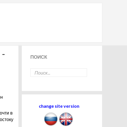
 -
ПОИСК
лн
change site version
очти в
остоку