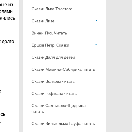
рые из
Сказки Льва Толстого
полями
ожились
Сказки Лизе
Винни-Пух. Читать
к долго
Ершов Пётр. Сказки
Сказки Даля для детей
Сказки Мамина-Сибиряка читать
Сказки Волкова читать
е
Сказки Гофмана читать
Сказки Салтыкова-Щедрина
читать
есь
,
Сказки Вильгельма Гауфа читать