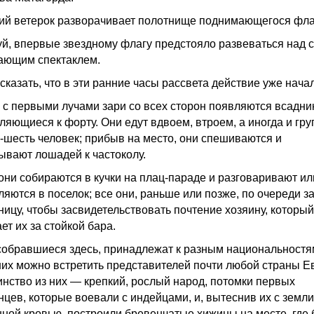
ий ветерок разворачивает полотнище поднимающегося фла
й, впервые звездному флагу предстояло развеваться над 
ающим спектаклем.
сказать, что в эти ранние часы рассвета действие уже нача
 с первыми лучами зари со всех сторон появляются всадни
ляющиеся к форту. Они едут вдвоем, втроем, а иногда и гр
ь-шесть человек; прибыв на место, они спешиваются и
ывают лошадей к частоколу.
они собираются в кучки на плац-параде и разговаривают ил
ляются в поселок; все они, раньше или позже, по очереди з
иницу, чтобы засвидетельствовать почтение хозяину, который
ет их за стойкой бара.
собравшиеся здесь, принадлежат к разным национальност
них можно встретить представителей почти любой страны Е
нство из них — крепкий, рослый народ, потомки первых
нцев, которые воевали с индейцами, и, вытеснив их с земли
ной кровью, построили бревенчатые хижины на месте, где