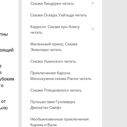
Сказки Линдгрен читать
Сказки Оскара Уайльда читать
Кэрролл. Сказки про Алису
читать
стны
Маленький принц. Сказка
Экзюпери читать
тоящий
Сказки Ушинского читать
з
в
Приключения барона
Мюнхаузена сказка Распе читать
лубоким
го
Сказки Пляцковского читать
 от
Путешествия Гулливера
Джонатан Свифт
было
Необыкновенные приключения
Карика и Вали