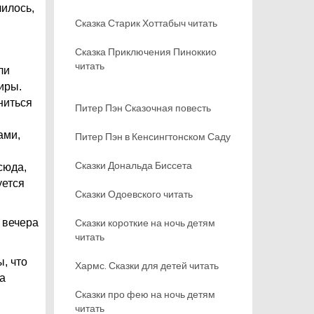
чилось,
Сказка Старик Хоттабыч читать
Сказка Приключения Пиноккио
читать
ли
иры.
ниться
Питер Пэн Сказочная повесть
ами,
Питер Пэн в Кенсингтонском Саду
Сказки Дональда Биссета
сюда,
уется
Сказки Одоевского читать
 вечера
Сказки короткие на ночь детям
читать
, что
Хармс. Сказки для детей читать
а
Сказки про фею на ночь детям
читать