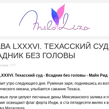
ВА LXXXVI. ТЕХАССКИЙ СУД
АДНИК БЕЗ ГОЛОВЫ
отров: 709
LXXXVI. Техасский суд - Всадник без головы - Майн Рид
ает утро следующего дня. Румяная заря, поднявшись из во
ического океана, улыбается саванне Техаса.
овые лучи целуют песчаные дюны Мексиканского залива и п
 миг освещают флаг форта Индж, в ста пятидесяти милях к в
ива Матагорда.