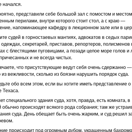
е начался.
роятно, представили себе большой зал с помостом и местом
енным перилами, внутри которого стоит стол, а с краю —
ение, напоминающее кафедру в лекционном зале или в цер
ите судей в горностаевых мантиях, адвокатов в седых пари
 одеждах, секретарей, приставов, репортеров, полисменов 
ах с блестящими пуговицами, а позади целое море голов и 
 причесанных и не всегда чистых.
ечаете, что присутствующие ведут себя очень сдержанно —
 из вежливости, сколько из боязни нарушить порядок суда.
удьте обо всем этом, если вы хотите иметь представление о 
е Техаса.
ет специального здания суда, хотя, правда, есть комната, в
й обычно происходят всякого рода собрания; там же устра
дания суда. День обещает быть очень жарким, и суд решил з
ревом.
ние происходит под огромным дубом, украшенным бахром