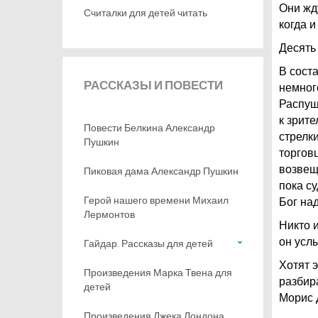
Они жду
Считалки для детей читать
когда и
Десять
В сост
РАССКАЗЫ
И ПОВЕСТИ
немног
Распущ
к зрите
Повести Белкина Александр
стрелк
Пушкин
торгов
возвещ
Пиковая дама Александр Пушкин
пока с
Герой нашего времени Михаил
Бог на
Лермонтов
Никто 
он усл
Гайдар. Рассказы для детей
Хотят 
Произведения Марка Твена для
разбир
детей
Морис 
Произведения Джека Лондона