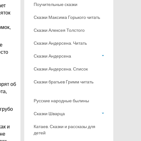
Поучительные сказки
ает
сяток
Сказки Максима Горького читать
юмок,
Сказки Алексея Толстого
Сказки Андерсена. Читать
же
есто
Сказки Андерсена
Сказки Андерсена. Список
Сказки братьев Гримм читать
орят об
та,
Русские народные былины
 грубо
Сказки Шварца
Катаев. Сказки и рассказы для
ак и
детей
 не