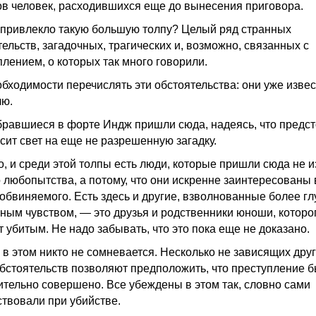
ов человек, расходившихся еще до вынесения приговора.
 привлекло такую большую толпу? Целый ряд странных
ельств, загадочных, трагических и, возможно, связанных с
плением, о которых так много говорили.
обходимости перечислять эти обстоятельства: они уже изве
лю.
бравшиеся в форте Индж пришли сюда, надеясь, что предс
осит свет на еще не разрешенную загадку.
о, и среди этой толпы есть люди, которые пришли сюда не и
о любопытства, а потому, что они искренне заинтересованы 
 обвиняемого. Есть здесь и другие, взволнованные более г
бным чувством, — это друзья и родственники юноши, которо
 убитым. Не надо забывать, что это пока еще не доказано.
 в этом никто не сомневается. Несколько не зависящих друг
обстоятельств позволяют предположить, что преступление 
ительно совершено. Все убеждены в этом так, словно сами
ствовали при убийстве.