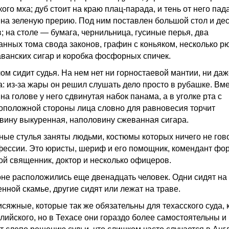
ого мха; дуб стоит на краю плац-парада, и тень от него пад
 на зеленую прерию. Под ним поставлен большой стол и де
; на столе — бумага, чернильница, гусиные перья, два
анных тома свода законов, графин с коньяком, несколько р
аванских сигар и коробка фосфорных спичек.
лом сидит судья. На нем нет ни горностаевой мантии, ни да
а: из-за жары он решил слушать дело просто в рубашке. Вм
на голове у него сдвинутая набок панама, а в уголке рта с
оположной стороны лица словно для равновесия торчит
вину выкуренная, наполовину сжеванная сигара.
ные стулья заняты людьми, костюмы которых ничего не гов
фессии. Это юристы, шериф и его помощник, комендант фор
ой священник, доктор и несколько офицеров.
оне расположились еще двенадцать человек. Одни сидят на
нной скамье, другие сидят или лежат на траве.
сяжные, которые так же обязательны для техасского суда, к
глийского, но в Техасе они гораздо более самостоятельны и