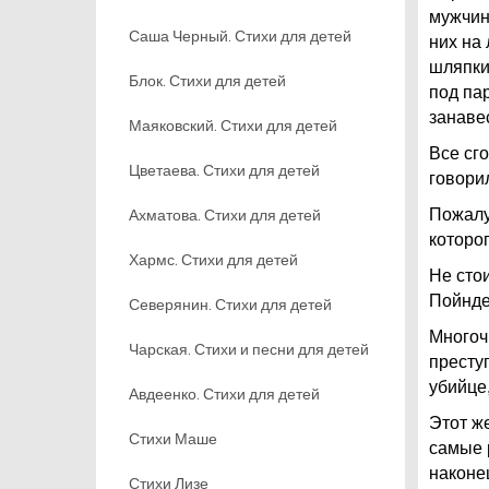
мужчин
Саша Черный. Стихи для детей
них на
шляпки
Блок. Стихи для детей
под па
занавес
Маяковский. Стихи для детей
Все сго
Цветаева. Стихи для детей
говорил
Ахматова. Стихи для детей
Пожалу
которо
Хармс. Стихи для детей
Не сто
Пойнде
Северянин. Стихи для детей
Многоч
Чарская. Стихи и песни для детей
престу
убийце,
Авдеенко. Стихи для детей
Этот ж
Стихи Маше
самые 
наконе
Стихи Лизе