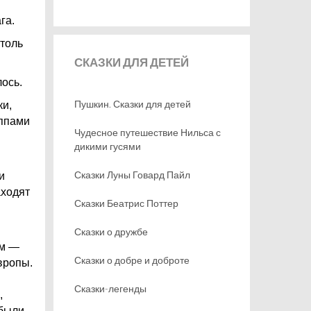
га.
столь
СКАЗКИ
ДЛЯ ДЕТЕЙ
лось.
Пушкин. Сказки для детей
ки,
уппами
Чудесное путешествие Нильса с
дикими гусями
Сказки Луны Говард Пайл
и
аходят
Сказки Беатрис Поттер
Сказки о дружбе
ям —
Сказки о добре и доброте
вропы.
Сказки-легенды
,
 были