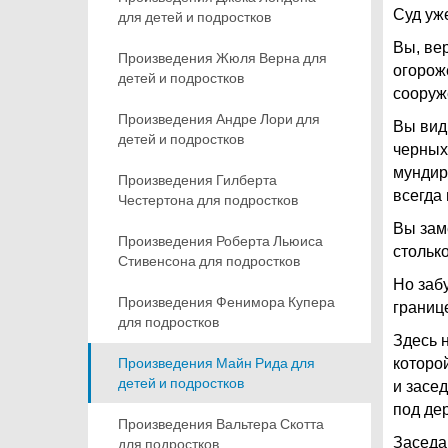
Суд уж
для детей и подростков
Вы, ве
Произведения Жюля Верна для
огорож
детей и подростков
сооруж
Произведения Андре Лори для
Вы вид
детей и подростков
черных
мундир
Произведения Гилберта
всегда
Честертона для подростков
Вы зам
Произведения Роберта Льюиса
столько
Стивенсона для подростков
Но заб
Произведения Фенимора Купера
границ
для подростков
Здесь н
Произведения Майн Рида для
которо
детей и подростков
и засе
под де
Произведения Вальтера Скотта
Заседа
для подростков