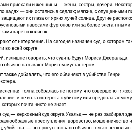
ами приехали и женщины — жены, сестры, дочери. Некото
 лошадях — они остались в седлах; мягкие, с опущенными 
 защищают их глаза от ярких лучей солнца. Другие распол
русиновыми навесами фургонов или за более элегантными
ками карет и колясок.
рают от нетерпения. На сегодня назначен суд, о котором та
и во всей округе.
й, излишне говорить, что судить будут Мориса Джеральда,
го обычно называют Морисом-мустангером.
ит также добавлять, что его обвиняют в убийстве Генри
кстера.
исленная толпа собралась не потому, что совершено тяжко
пление, и не из-за интереса к убитому или предполагаемому
 которых почти никто не знает.
е суд — верховный суд округа Увальд — не раз разбирал зд
разнообразные преступления: воровство, мошенничество и
ц, убийства, — но присутствовало обычно только несколько