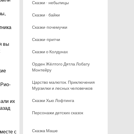
Сказки - небылицы
зы,
Сказки - байки
Сказки-почемучки
тника
Сказки-притчи
я вы
х
Сказки о Колдунах
Орден Жёлтого Дятла Лобату
Монтейру
кие
Царство малюток. Приключения
 Рио-
Мурзилки и лесных человечков
Сказки Хью Лофтинга
вали их
назад
Персонажи детских сказок
Сказка Маше
месте с