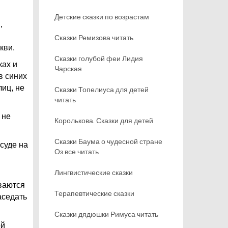
Детские сказки по возрастам
,
Сказки Ремизова читать
кви.
Сказки голубой феи Лидия
ках и
Чарская
в синих
лиц, не
Сказки Топелиуса для детей
читать
 не
Королькова. Сказки для детей
Сказки Баума о чудесной стране
суде на
Оз все читать
Лингвистические сказки
иваются
Терапевтические сказки
аседать
Сказки дядюшки Римуса читать
ой