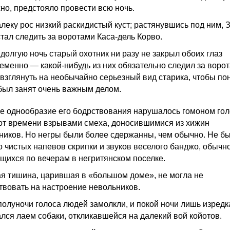
но, предстояло провести всю ночь.
леку рос низкий раскидистый куст; растянувшись под ним, 
стал следить за воротами Каса-дель Корво.
 долгую ночь старый охотник ни разу не закрыл обоих глаз
еменно — какой-нибудь из них обязательно следил за ворот
 взглянуть на необычайно серьезный вид старика, чтобы пон
 был занят очень важным делом.
е однообразие его бодрствования нарушалось гомоном гол
от времени взрывами смеха, доносившимися из хижин
ников. Но негры были более сдержанны, чем обычно. Не б
 чистых напевов скрипки и звуков веселого банджо, обычн
щихся по вечерам в негритянском поселке.
я тишина, царившая в «большом доме», не могла не
твовать на настроение невольников.
полуночи голоса людей замолкли, и покой ночи лишь изредк
лся лаем собаки, откликавшейся на далекий вой койотов.