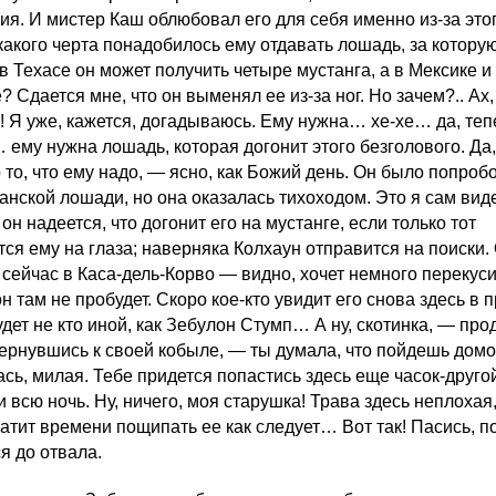
ия. И мистер Каш облюбовал его для себя именно из-за этог
какого черта понадобилось ему отдавать лошадь, за которую
в Техасе он может получить четыре мустанга, а в Мексике и
 Сдается мне, что он выменял ее из-за ног. Но зачем?.. Ах,
о! Я уже, кажется, догадываюсь. Ему нужна… хе-хе… да, теп
 ему нужна лошадь, которая догонит этого безголового. Да,
 то, что ему надо, — ясно, как Божий день. Он было попроб
анской лошади, но она оказалась тихоходом. Это я сам вид
он надеется, что догонит его на мустанге, если только тот
тся ему на глаза; наверняка Колхаун отправится на поиски.
 сейчас в Каса-дель-Корво — видно, хочет немного перекуси
н там не пробудет. Скоро кое-кто увидит его снова здесь в 
удет не кто иной, как Зебулон Стумп… А ну, скотинка, — пр
вернувшись к своей кобыле, — ты думала, что пойдешь дом
сь, милая. Тебе придется попастись здесь еще часок-другой
и всю ночь. Ну, ничего, моя старушка! Трава здесь неплохая,
ватит времени пощипать ее как следует… Вот так! Пасись, п
я до отвала.