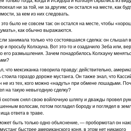
й только тогда, когда и Исидора и Колхаун скрылись из виду
поехал ни за той, ни за другим; он остался на месте, как буд
мости, за кем из них следовать.
 это было не совсем так: он остался на месте, чтобы «хоро
думать», как обычно выражаются.
сли занимала только что состоявшаяся сделка: он слышал 
р и просьбу Колхауна. Вот это-то и озадачило Зеба или, ве
о его размышления. Зачем понадобилось Колхауну менять
ьми?
ал, что мексиканка говорила правду: действительно, америк
 стоила гораздо дороже мустанга. Он также знал, что Касси
н не из тех, кого можно «надуть» при обмене лошадьми. По
ел на такую невыгодную сделку?
 охотник снял свою войлочную шляпу и дважды провел рук
шенным волосам, потом погладил бороду и поглядел в зем
 ища ответа в траве.
может быть только одно объяснение, — пробормотал он нак
мустанг быстрее американского коня, в этом нет никакого