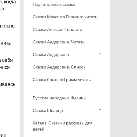
, когда
Поучительные сказки
он
Сказки Максима Горького читать
он ясно
Сказки Алексея Толстого
Сказки Андерсена. Читать
енить
Сказки Андерсена
а себя
Сказки Андерсена. Список
ился
Сказки братьев Гримм читать
ливаясь
Русские народные былины
Сказки Шварца
Катаев. Сказки и рассказы для
детей
тро