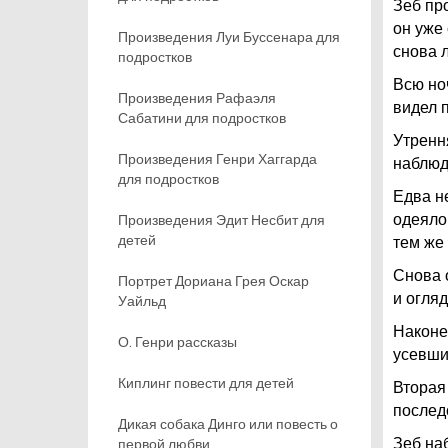
Зеб про
он уже
Произведения Луи Буссенара для
снова л
подростков
Всю ноч
Произведения Рафаэля
видел п
Сабатини для подростков
Утренн
Произведения Генри Хаггарда
наблюд
для подростков
Едва н
Произведения Эдит Несбит для
одеяло
детей
тем же
Снова 
Портрет Дориана Грея Оскар
и огля
Уайльд
Наконе
О. Генри рассказы
усевшис
Киплинг повести для детей
Вторая
послед
Дикая собака Динго или повесть о
первой любви
Зеб наб