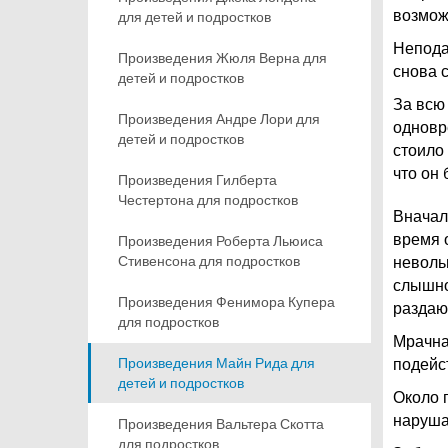
возмож
для детей и подростков
Непода
Произведения Жюля Верна для
снова 
детей и подростков
За всю
Произведения Андре Лори для
одновр
детей и подростков
стоило
что он
Произведения Гилберта
Честертона для подростков
Вначал
время 
Произведения Роберта Льюиса
Стивенсона для подростков
неволь
слышно
Произведения Фенимора Купера
раздаю
для подростков
Мрачна
Произведения Майн Рида для
подейс
детей и подростков
Около 
наруша
Произведения Вальтера Скотта
для подростков