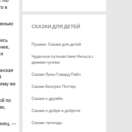
. Но
то в
шенько
СКАЗКИ
ДЛЯ ДЕТЕЙ
весь
Пушкин. Сказки для детей
рнее,
ся
Чудесное путешествие Нильса с
дикими гусями
анская
Сказки Луны Говард Пайл
й
чему же
Сказки Беатрис Поттер
Сказки о дружбе
ой по
лю,
Сказки о добре и доброте
Сказки-легенды
онец. —