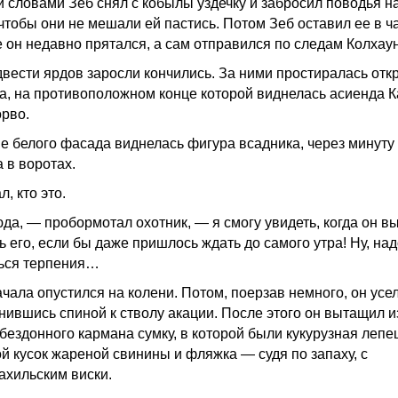
и словами Зеб снял с кобылы уздечку и забросил поводья на
 чтобы они не мешали ей пастись. Потом Зеб оставил ее в ч
де он недавно прятался, а сам отправился по следам Колхау
двести ярдов заросли кончились. За ними простиралась отк
а, на противоположном конце которой виднелась асиенда К
орво.
е белого фасада виднелась фигура всадника, через минуту
 в воротах.
л, кто это.
да, — пробормотал охотник, — я смогу увидеть, когда он вы
ь его, если бы даже пришлось ждать до самого утра! Ну, на
ься терпения…
чала опустился на колени. Потом, поерзав немного, он усел
нившись спиной к стволу акации. После этого он вытащил и
 бездонного кармана сумку, в которой были кукурузная лепе
й кусок жареной свинины и фляжка — судя по запаху, с
ахильским виски.