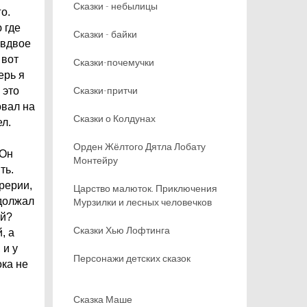
Сказки - небылицы
о.
 где
Сказки - байки
 вдвое
 вот
Сказки-почемучки
ерь я
Сказки-притчи
 это
овал на
Сказки о Колдунах
ел.
Орден Жёлтого Дятла Лобату
 Он
Монтейру
ть.
прерии,
Царство малюток. Приключения
одолжал
Мурзилки и лесных человечков
ой?
Сказки Хью Лофтинга
, а
 и у
Персонажи детских сказок
ока не
Сказка Маше