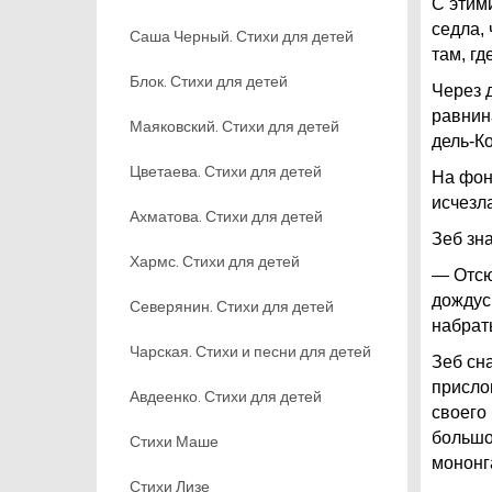
С этим
седла,
Саша Черный. Стихи для детей
там, г
Блок. Стихи для детей
Через 
равнин
Маяковский. Стихи для детей
дель-К
Цветаева. Стихи для детей
На фон
исчезла
Ахматова. Стихи для детей
Зеб зна
Хармс. Стихи для детей
— Отсю
дождус
Северянин. Стихи для детей
набрат
Чарская. Стихи и песни для детей
Зеб сна
присло
Авдеенко. Стихи для детей
своего
большо
Стихи Маше
мононг
Стихи Лизе