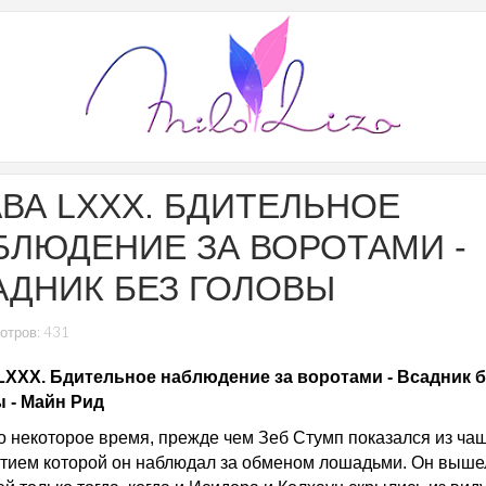
АВА LXXX. БДИТЕЛЬНОЕ
БЛЮДЕНИЕ ЗА ВОРОТАМИ -
АДНИК БЕЗ ГОЛОВЫ
отров: 431
LXXX. Бдительное наблюдение за воротами - Всадник б
 - Майн Рид
 некоторое время, прежде чем Зеб Стумп показался из чащ
тием которой он наблюдал за обменом лошадьми. Он выше