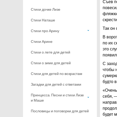
Съев п
повесил
Стихи дочке Лизе
фляжки,
скрести
Стихи Наташе
Так он 
Стихи про Арину
В воро
Стихи Арине
по их 
это слу
Стихи о лете для детей
появил
Стихи о зиме для детей
С захо
чтобы 
Стихи для детей по возрастам
сумерки
будто в
Загадки для детей с ответами
«Очень
Принцесса. Песни и стихи Лизе
себя, 
и Маше
направ
продол
Пословицы и поговорки для детей
будет м