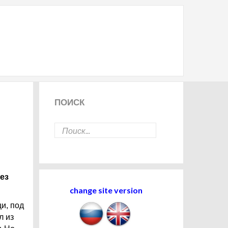
ПОИСК
ез
change site version
и, под
л из