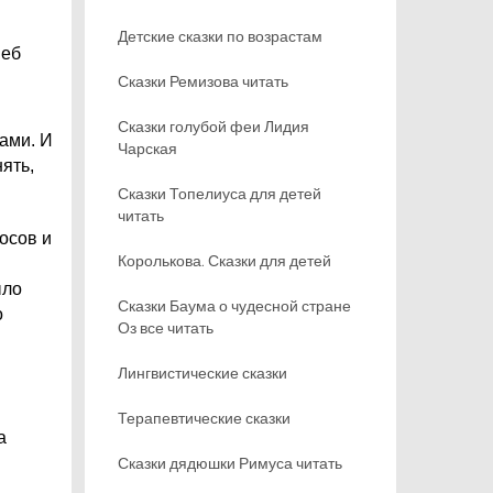
Детские сказки по возрастам
Зеб
Сказки Ремизова читать
Сказки голубой феи Лидия
ами. И
Чарская
ять,
Сказки Топелиуса для детей
читать
осов и
Королькова. Сказки для детей
ыло
Сказки Баума о чудесной стране
о
Оз все читать
Лингвистические сказки
Терапевтические сказки
а
Сказки дядюшки Римуса читать