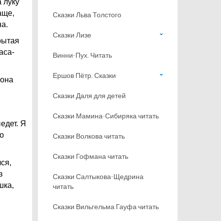
 луку
аще,
Сказки Льва Толстого
на.
Сказки Лизе
рытая
аса-
Винни-Пух. Читать
Ершов Пётр. Сказки
 она
Сказки Даля для детей
Сказки Мамина-Сибиряка читать
едет. Я
до
Сказки Волкова читать
Сказки Гофмана читать
ся,
з
Сказки Салтыкова-Щедрина
шка,
читать
Сказки Вильгельма Гауфа читать