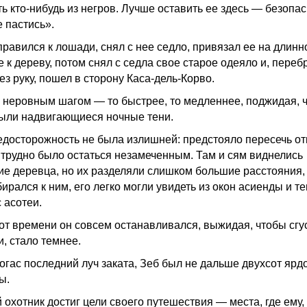
ь кто-нибудь из негров. Лучше оставить ее здесь — безопас
е пастись».
правился к лошади, снял с нее седло, привязал ее на длинн
 к дереву, потом снял с седла свое старое одеяло и, переб
ез руку, пошел в сторону Каса-дель-Корво.
 неровным шагом — то быстрее, то медленнее, поджидая, 
рыли надвигающиеся ночные тени.
едосторожность не была излишней: предстояло пересечь о
де трудно было остаться незамеченным. Там и сям виднелись
ие деревца, но их разделяли слишком большие расстояния, 
ирался к ним, его легко могли увидеть из окон асиенды и т
 асотеи.
от времени он совсем останавливался, выжидая, чтобы сгу
и, стало темнее.
погас последний луч заката, Зеб был не дальше двухсот ярд
ы.
 охотник достиг цели своего путешествия — места, где ему,