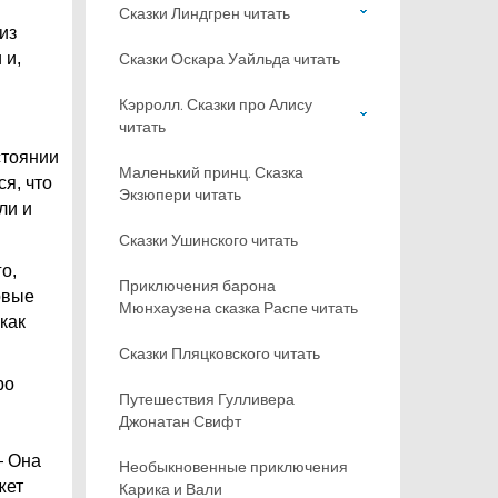
и
Сказки Линдгрен читать
из
 и,
Сказки Оскара Уайльда читать
Кэрролл. Сказки про Алису
читать
стоянии
Маленький принц. Сказка
я, что
Экзюпери читать
ли и
Сказки Ушинского читать
о,
Приключения барона
овые
Мюнхаузена сказка Распе читать
как
Сказки Пляцковского читать
ро
Путешествия Гулливера
Джонатан Свифт
— Она
Необыкновенные приключения
жет
Карика и Вали