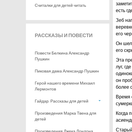
заметит
Считалки для детей читать
есть гд
Зеб на
веревке
его чер
РАССКАЗЫ
И ПОВЕСТИ
Он шел
его ск
Повести Белкина Александр
Пушкин
Эта пр
луг, г
Пиковая дама Александр Пушкин
одинок
он проб
Герой нашего времени Михаил
более с
Лермонтов
Время 
Гайдар. Рассказы для детей
сумерк
Произведения Марка Твена для
Когда 
детей
асиенд
Старый
Произведения Джека Лондона