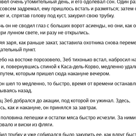
вел очень утомительный день, и его одолевал сон. Один раз
 совсем задремал, ему пришлось встать и размяться; затем 
ег и, спрятав голову под куст, закурил свою трубку.
ь он не сводил глаз с больших ворот асиенды, но они, как 
ри лунном свете, ни разу не открылись.
яя заря, как раньше закат, заставила охотника снова перем
ательный пункт.
ебо на востоке порозовело, Зеб тихонько встал, набросил н
 и, повернувшись спиной к Каса-дель-Корво, медленно удал
 путем, которым пришел сюда накануне вечером.
он шел то медленно, то быстро, время от времени останав
дываясь назад.
ц Зеб добрался до акации, под которой он ужинал. Здесь,
ь, как и накануне, он принялся за завтрак.
 половина лепешки и остатки мяса быстро исчезли. За ними
овало и виски из фляги.
ил трубку и уже собирался было закурить ее, как вдруг быс