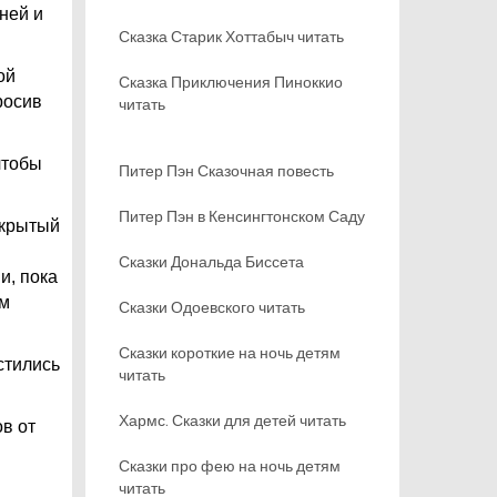
ней и
Сказка Старик Хоттабыч читать
ой
Сказка Приключения Пиноккио
росив
читать
чтобы
Питер Пэн Сказочная повесть
Питер Пэн в Кенсингтонском Саду
ткрытый
Сказки Дональда Биссета
и, пока
ем
Сказки Одоевского читать
Сказки короткие на ночь детям
стились
читать
Хармс. Сказки для детей читать
ов от
Сказки про фею на ночь детям
читать