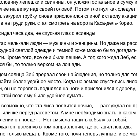
оловину лепешки и свинины, он уложил остальное в сумку 
 ее на ветку над своей головой. Потом глотнул как следует 
 закурил трубку, снова прислонился спиной к стволу акации
в на груди руки, стал смотреть на ворота Каса-дель-Корво.
сидел часа два, не спуская глаз с асиенды.
тах мелькали люди — мужчины и женщины. Но даже на рас
скудной светлой одежде и темной коже можно было догадатьс
ги. Кроме того, все они были пешие. А тот, кого ждал Зеб, ес
ся бы, то только верхом на лошади.
дом солнца Зеб прервал свои наблюдения, но только для тог
найти более удобное место. Когда на землю спустились лил
, он не торопясь поднялся на ноги и прислонился к дереву, 
 этой позе ему было удобнее думать.
 возможно, что эта лиса появится ночью, — рассуждал он п
— или же перед рассветом. А мне необходимо знать, в каком
лении он поедет… Нет смысла тащить кобылу за собой, —
жал он, взглянув в том направлении, где оставил лошадь. 
не только мешать. Кроме того, ночи теперь лунные, и ее мо