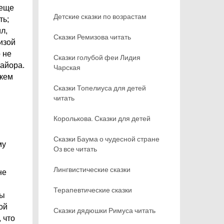
 еще
Детские сказки по возрастам
ть;
л,
Сказки Ремизова читать
изой
 не
Сказки голубой феи Лидия
майора.
Чарская
 кем
Сказки Топелиуса для детей
читать
Королькова. Сказки для детей
Сказки Баума о чудесной стране
му
Оз все читать
Лингвистические сказки
не
Терапевтические сказки
бы
ой
Сказки дядюшки Римуса читать
 что