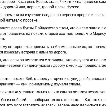
 из ворот Каса-дель-Корво, старый охотник направился са
й дорогой или, вернее, тропой к реке Нуэсес.
тя времени на изучение следов, он пересек прерию и выеха
ной читателю просеке.
авляя слова Луизы Пойндекстер с тем, что он сам знал о лю
е отправились на поиски, старый охотник понял, что Морису
сть.
чему он торопился приехать на Аламо раньше их; вот почем
ся избежать встречи с ними по дороге.
, что, если он встретится с отрядом, никакие увертки не пом
лей-неволей придется указать дорогу к жилищу предполага
.
ороте просеки Зеб, к своему огорчению, увидел сбившихся в
ярников» — они, по-видимому, изучали следы.
о охотника утешало только то, что сам он остался незамече
 бы их побрал! — пробормотал он с горечью. — Как это я не
ся, что могу встретить их здесь! Теперь надо вернуться и е