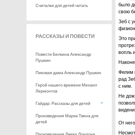
было д
Считалки для детей читать
свою б
Зеб с 
физион
РАССКАЗЫ
И ПОВЕСТИ
Это пр
протре
вопль 
Повести Белкина Александр
Пушкин
Наконе
Фелим 
Пиковая дама Александр Пушкин
рад Зе
Герой нашего времени Михаил
с ним.
Лермонтов
Не дож
позвол
Гайдар. Рассказы для детей
видени
Произведения Марка Твена для
детей
От нег
Несмот
Произведения Джека Лондона