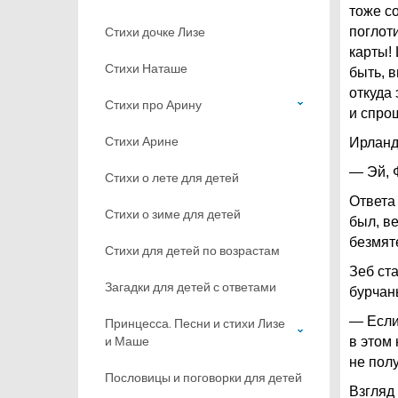
тоже с
Стихи дочке Лизе
поглот
карты!
Стихи Наташе
быть, 
откуда
Стихи про Арину
и спро
Стихи Арине
Ирланд
— Эй, 
Стихи о лете для детей
Ответа 
Стихи о зиме для детей
был, в
безмят
Стихи для детей по возрастам
Зеб ста
Загадки для детей с ответами
бурчан
— Если 
Принцесса. Песни и стихи Лизе
и Маше
в этом 
не пол
Пословицы и поговорки для детей
Взгляд