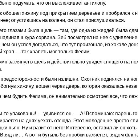
было подумать, что он выслеживает антилопу.
к обошел хижину под прикрытием деревьев и пробрался к 
 нее; опустившись на колени, он стал прислушиваться.
его глазами была щель — там, где одна из жердей была сдв
шадиная шкура сорвана. Зеб посмотрел на нее с удивлением
чем он успел догадаться, что тут произошло, из хакале дон
й храп — так храпеть мог только Фелим.
умп заглянул в щель и действительно увидел спящего на по
.
 предосторожности были излишни. Охотник поднялся на ног
обогнув хижину, вошел через дверь, которая оказалась неза
 чем будить Фелима, он внимательно осмотрел все, что леж
-то упакованы! — удивился он. — А! Вспоминаю: парень го
ирается на днях уехать отсюда. Этот молодец не просто спит
ки пьян. Ну и разит от него! Интересно, оставил ли он хоть
 Вряд ли… А вот и бутыль без пробки валяется, рядом фляг