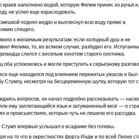
о краев наполнено водой, которую Фелим принес из ручья и,
еду, не успел еще израсходовать.
усмешкой поднял ведро и выплеснул всю воду прямо в
омию спящего.
ивело к желаемым результатам: если холодный душ и не
звил Фелима, то, во всяком случае, разбудил его. Испуганн
ирландца слился с веселым хохотом старого охотника.
ц оба успокоились и могли приступить к серьезному разгово
все еще находился под влиянием пережитых ужасов и был
бу Стумпу, несмотря на бесцеремонную шутку, которую тот 
идаясь вопросов, он начал подробно рассказывать — наск
яли ему заплетающийся язык и затуманенный мозг — о стр
ях и происшествиях, которые чуть не лишили его рассудка.
о Стумп впервые услышал о всаднике без головы.
ря на то что в окрестностях форта Индж и по всей Леоне с