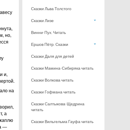
Сказки Льва Толстого
навесу
Сказки Лизе
инута,
Винни-Пух. Читать
, но,
есся
Ершов Пётр. Сказки
Сказки Даля для детей
лу
Сказки Мамина-Сибиряка читать
и и,
Сказки Волкова читать
пертой.
ало на
Сказки Гофмана читать
Сказки Салтыкова-Щедрина
ворил,
читать
, а
 каплю
Сказки Вильгельма Гауфа читать
а —