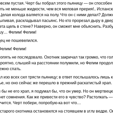
овсем пустая. Черт бы побрал этого пьяницу — он способен
ить не меньше жидкости, чем вся меловая прерия!.. Испанс
 Целая колода валяется на полу. Что он с ними делал? Долж
выпивая, раскладывал пасьянс. Но кто прорезал дыру в две
 эта щель в стене? Наверно, он сможет мне объяснить. Разб
шу… Фелим! Фелим!
ец не пошевелился.
Фелим! Фелим!
опять не последовало. Охотник закричал так громко, что гол
ероятно, слышей на расстоянии полумили, но Фелим продо
ежно спать.
л изо всех сил трясти пьяницу; в ответ послышалось лишь к
ье, но оно сейчас же перешло в прежний раскатистый храп.
бы не его храп, я подумал бы, что он умер. Но он мертвецк
нет сомнения. Как же привести его в чувство? Растолкать —
учится. Черт побери, попробую-ка вот что…
 старого охотника остановился на стоявшем в углу ведре. О