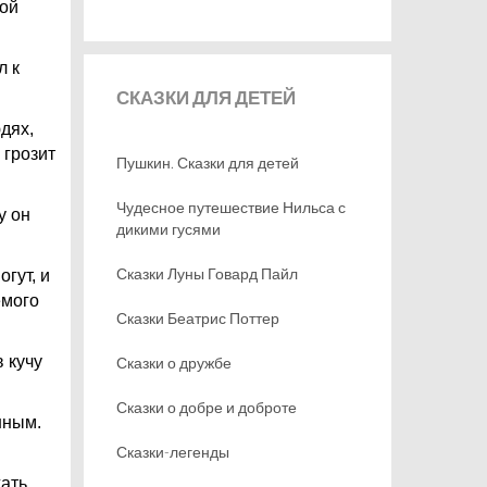
мой
л к
СКАЗКИ
ДЛЯ ДЕТЕЙ
дях,
 грозит
Пушкин. Сказки для детей
Чудесное путешествие Нильса с
у он
дикими гусями
Сказки Луны Говард Пайл
огут, и
емого
Сказки Беатрис Поттер
 кучу
Сказки о дружбе
Сказки о добре и доброте
нным.
Сказки-легенды
хать