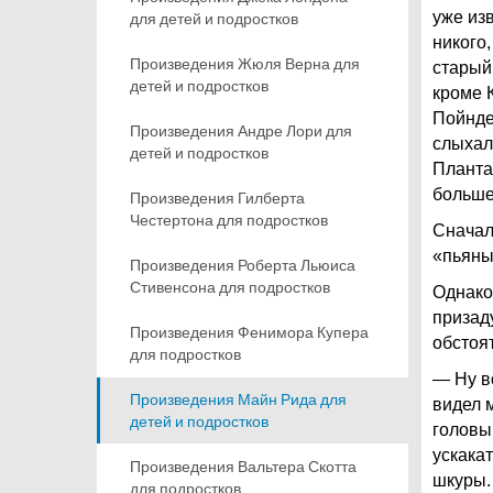
уже из
для детей и подростков
никого
Произведения Жюля Верна для
старый 
детей и подростков
кроме 
Пойнде
Произведения Андре Лори для
слыхал
детей и подростков
Плантат
больше
Произведения Гилберта
Честертона для подростков
Сначал
«пьяны
Произведения Роберта Льюиса
Стивенсона для подростков
Однако,
призад
Произведения Фенимора Купера
обстоя
для подростков
— Ну в
Произведения Майн Рида для
видел м
детей и подростков
головы
ускакат
Произведения Вальтера Скотта
шкуры. 
для подростков