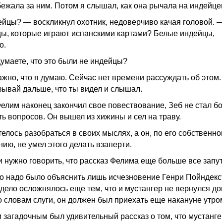
бежала за ним. Потом я слышал, как она рычала на индейце
йцы? — воскликнул охотник, недоверчиво качая головой. 
ы, которые играют испанскими картами? Белые индейцы,
о.
умаете, что это были не индейцы?
жно, что я думаю. Сейчас нет времени рассуждать об этом.
зывай дальше, что ты видел и слышал.
Фелим наконец закончил свое повествование, Зеб не стал б
ть вопросов. Он вышел из хижины и сел на траву.
телось разобраться в своих мыслях, а он, по его собственн
ию, не умел этого делать взаперти.
и нужно говорить, что рассказ Фелима еще больше все запу
го надо было объяснить лишь исчезновение Генри Пойндекс
 дело осложнялось еще тем, что и мустангер не вернулся до
по словам слуги, он должен был приехать еще накануне утро
 загадочным был удивительный рассказ о том, что мустанг