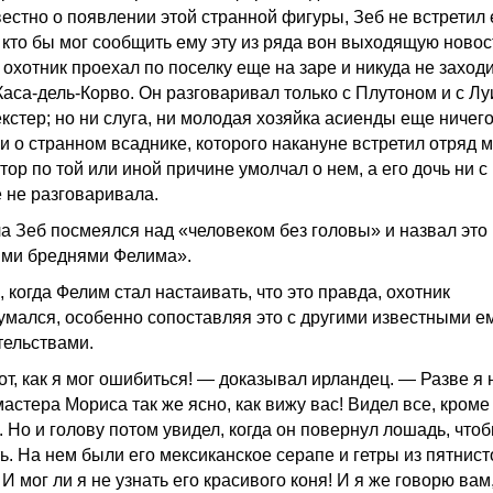
вестно о появлении этой странной фигуры, Зеб не встретил
, кто бы мог сообщить ему эту из ряда вон выходящую новос
охотник проехал по поселку еще на заре и никуда не заходи
Каса-дель-Корво. Он разговаривал только с Плутоном и с Лу
кстер; но ни слуга, ни молодая хозяйка асиенды еще ничего
и о странном всаднике, которого накануне встретил отряд 
ор по той или иной причине умолчал о нем, а его дочь ни с
 не разговаривала.
а Зеб посмеялся над «человеком без головы» и назвал это
ми бреднями Фелима».
 когда Фелим стал настаивать, что это правда, охотник
умался, особенно сопоставляя это с другими известными е
тельствами.
от, как я мог ошибиться! — доказывал ирландец. — Разве я 
астера Мориса так же ясно, как вижу вас! Видел все, кроме
. Но и голову потом увидел, когда он повернул лошадь, что
ь. На нем были его мексиканское серапе и гетры из пятнист
И мог ли я не узнать его красивого коня! И я же говорю вам,