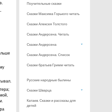
в.
Поучительные сказки
—
Сказки Максима Горького читать
Сказки Алексея Толстого
Сказки Андерсена. Читать
Сказки Андерсена
ольше
Сказки Андерсена. Список
Сказки братьев Гримм читать
ому
Русские народные былины
тывал.
тера;
Сказки Шварца
мой,
Катаев. Сказки и рассказы для
м.
детей
ера