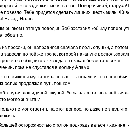
 дорогой. Это задержит меня на час. Поворачивай, старуха!
не повезло. Тебе придется сделать лишних шесть миль. Жив
! Назад! Но-но!
м рывком натянув поводья, Зеб заставил кобылу повернут
ал обратно.
 из просеки, он направился сначала вдоль опушки, а потом
 в заросли по той же тропе, которой накануне воспользовал
 трое его сообщников. Отсюда он скакал без остановок и
чений, пока не спустился в долину Аламо.
ко от хижины мустангера он слез с лошади и со своей обы
жностью продолжал путь пешком.
 обтянутая лошадиной шкурой, была закрыта, но в ней зиял
это могло значить?
только не мог ответить на этот вопрос, но даже не знал, что
ложить.
большей осторожностью стал он подкрадываться к хижине,