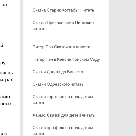
 на
Сказка Старик Хоттабыч читать
Сказка Приключения Пиноккио
читать
ый
Питер Пэн Сказочная повесть
Питер Пэн в Кенсингтонском Саду
ру.
Сказки Дональда Биссета
 очень
сыграл
Сказки Одоевского читать
Сказки короткие на ночь детям
олько
читать
анных
Хармс. Сказки для детей читать
Сказки про фею на ночь детям
читать
тало