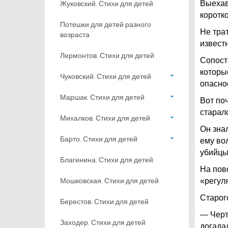
Жуковский. Стихи для детей
Выехав
коротко
Потешки для детей разного
Не тра
возраста
извест
Лермонтов. Стихи для детей
Сопост
которы
Чуковский. Стихи для детей
опасно
Маршак. Стихи для детей
Вот по
старал
Михалков. Стихи для детей
Он знал
Барто. Стихи для детей
ему во
убийцы
Благинина. Стихи для детей
На пов
Мошковская. Стихи для детей
«регул
Старог
Берестов. Стихи для детей
— Черт
Заходер. Стихи для детей
догадал