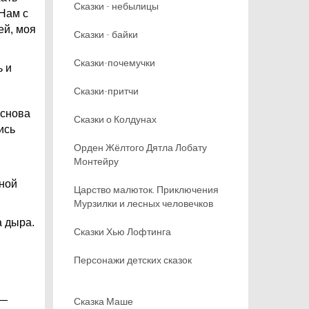
Сказки - небылицы
 Нам с
ей, моя
Сказки - байки
Сказки-почемучки
ь и
Сказки-притчи
 снова
Сказки о Колдунах
ись
Орден Жёлтого Дятла Лобату
Монтейру
чной
Царство малюток. Приключения
Мурзилки и лесных человечков
а дыра.
Сказки Хью Лофтинга
Персонажи детских сказок
 —
Сказка Маше