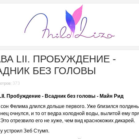
ВА LII. ПРОБУЖДЕНИЕ -
АДНИК БЕЗ ГОЛОВЫ
отров: 373
LII. Пробуждение - Всадник без головы - Майн Рид
 сон Фелима длился дольше первого. Уже близился полдень,
онец очнулся, и то от ведра холодной воды, вылитой ему пр
 Это отрезвило его не хуже, чем вид краснокожих дикарей.
у устроил Зеб Стумп.