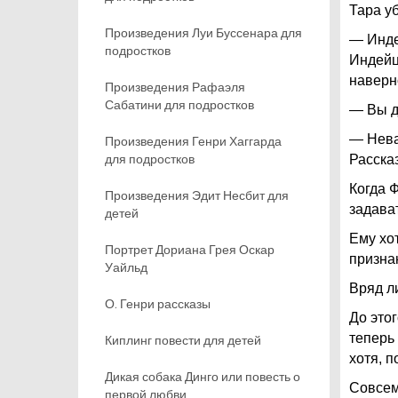
Тара у
Произведения Луи Буссенара для
— Инде
подростков
Индейц
наверн
Произведения Рафаэля
Сабатини для подростков
— Вы д
— Нева
Произведения Генри Хаггарда
для подростков
Расска
Когда 
Произведения Эдит Несбит для
задава
детей
Ему хо
Портрет Дориана Грея Оскар
признан
Уайльд
Вряд л
О. Генри рассказы
До это
теперь
Киплинг повести для детей
хотя, 
Дикая собака Динго или повесть о
Совсем
первой любви