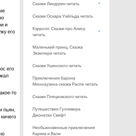
Сказки Линдгрен читать
кие
Сказки Оскара Уайльда читать
но
ри и
Кэрролл. Сказки про Алису
ужу его
читать
Маленький принц. Сказка
Экзюпери читать
Сказки Ушинского читать
ос его
лжал
Приключения барона
Мюнхаузена сказка Распе читать
акое-то
Сказки Пляцковского читать
Путешествия Гулливера
и пьян,
Джонатан Свифт
 ничего
Необыкновенные приключения
Карика и Вали
но