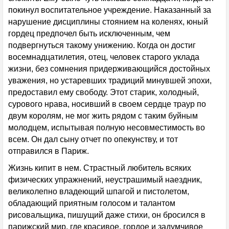
покинул воспитательное учреждение. Наказанный за
нарушение дисциплины стоянием на коленях, юный
гордец предпочел быть исключенным, чем
подвергнуться такому унижению. Когда он достиг
восемнадцатилетия, отец, человек старого уклада
жизни, без сомнения придерживающийся достойных
уважения, но устаревших традиций минувшей эпохи,
предоставил ему свободу. Этот старик, холодный,
сурового нрава, носивший в своем сердце траур по
двум королям, не мог жить рядом с таким буйным
молодцем, испытывая полную несовместимость во
всем. Он дал сыну отчет по опекунству, и тот
отправился в Париж.
Жизнь кипит в нем. Страстный любитель всяких
физических упражнений, неустрашимый наездник,
великолепно владеющий шпагой и пистолетом,
обладающий приятным голосом и талантом
рисовальщика, пишущий даже стихи, он бросился в
парижский мир, где красивое, гордое и задумчивое