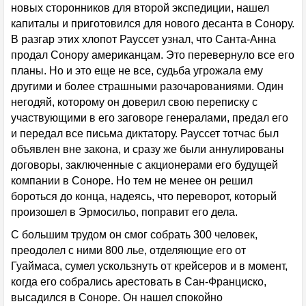
новых сторонников для второй экспедиции, нашел
капиталы и приготовился для нового десанта в Сонору.
В разгар этих хлопот Рауссет узнал, что Санта-Анна
продал Сонору американцам. Это перевернуло все его
планы. Но и это еще не все, судьба угрожала ему
другими и более страшными разочарованиями. Один
негодяй, которому он доверил свою переписку с
участвующими в его заговоре генералами, предал его
и передал все письма диктатору. Рауссет тотчас был
объявлен вне закона, и сразу же были аннулированы
договоры, заключенные с акционерами его будущей
компании в Соноре. Но тем не менее он решил
бороться до конца, надеясь, что переворот, который
произошел в Эрмосильо, поправит его дела.
С большим трудом он смог собрать 300 человек,
преодолел с ними 800 лье, отделяющие его от
Гуаймаса, сумел ускользнуть от крейсеров и в момент,
когда его собрались арестовать в Сан-Франциско,
высадился в Соноре. Он нашел спокойно