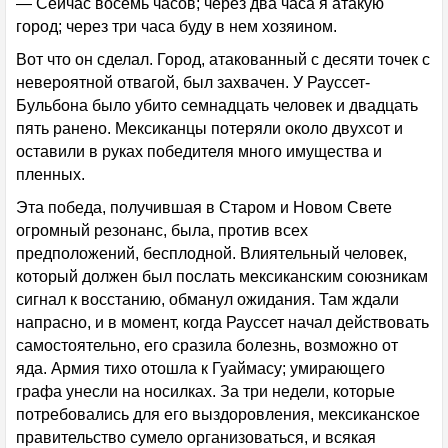
— Сейчас восемь часов; через два часа я атакую
город; через три часа буду в нем хозяином.
Вот что он сделал. Город, атакованный с десяти точек с
невероятной отвагой, был захвачен. У Рауссет-
Бульбона было убито семнадцать человек и двадцать
пять ранено. Мексиканцы потеряли около двухсот и
оставили в руках победителя много имущества и
пленных.
Эта победа, получившая в Старом и Новом Свете
огромный резонанс, была, против всех
предположений, бесплодной. Влиятельный человек,
который должен был послать мексиканским союзникам
сигнал к восстанию, обманул ожидания. Там ждали
напрасно, и в момент, когда Рауссет начал действовать
самостоятельно, его сразила болезнь, возможно от
яда. Армия тихо отошла к Гуаймасу; умирающего
графа унесли на носилках. За три недели, которые
потребовались для его выздоровления, мексиканское
правительство сумело организоваться, и всякая