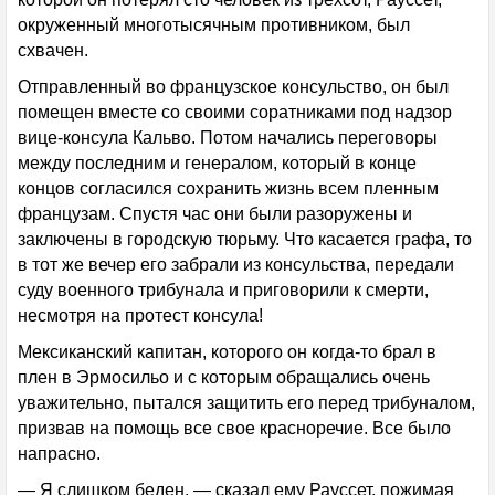
окруженный многотысячным противником, был
схвачен.
Отправленный во французское консульство, он был
помещен вместе со своими соратниками под надзор
вице-консула Кальво. Потом начались переговоры
между последним и генералом, который в конце
концов согласился сохранить жизнь всем пленным
французам. Спустя час они были разоружены и
заключены в городскую тюрьму. Что касается графа, то
в тот же вечер его забрали из консульства, передали
суду военного трибунала и приговорили к смерти,
несмотря на протест консула!
Мексиканский капитан, которого он когда-то брал в
плен в Эрмосильо и с которым обращались очень
уважительно, пытался защитить его перед трибуналом,
призвав на помощь все свое красноречие. Все было
напрасно.
— Я слишком беден, — сказал ему Рауссет, пожимая