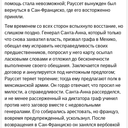
помощь стала невозможной; Рауссет вынужден был
вернуться в Сан-Франциско, где его восторженно
приняли.
Тем временем со всех сторон вспыхнуло восстание, но
слишком поздно. Генерал Санта-Анна, который только
что снова захватил власть, призвал графа в Мехико,
обещал ему исправить несправедливость своих
предшественников, попросил у него карту, осыпал
ласковыми словами и отложил до бесконечности
выполнение своего обещания. Заключается первый
договор и аннулируется под ничтожным предлогом;
Рауссет теряет терпение; тогда ему предлагают полк в
мексиканской армии. Он гордо отвечает, что просил не
милости, а справедливости. Санта-Анна рассердился,
и не менее рассерженный на диктатора граф учинил
против него заговор вместе с недовольными
генералами. Его собирались арестовать, но француз,
вовремя предупрежденный, ускользнул. После
возвращения в Сан-Франциско он занялся вербовкой