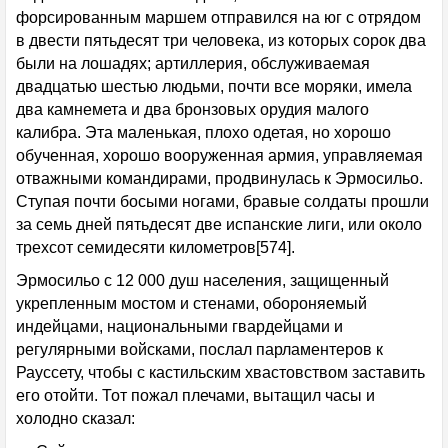
форсированным маршем отправился на юг с отрядом
в двести пятьдесят три человека, из которых сорок два
были на лошадях; артиллерия, обслуживаемая
двадцатью шестью людьми, почти все моряки, имела
два камнемета и два бронзовых орудия малого
калибра. Эта маленькая, плохо одетая, но хорошо
обученная, хорошо вооруженная армия, управляемая
отважными командирами, продвинулась к Эрмосильо.
Ступая почти босыми ногами, бравые солдаты прошли
за семь дней пятьдесят две испанские лиги, или около
трехсот семидесяти километров[574].
Эрмосильо с 12 000 душ населения, защищенный
укрепленным мостом и стенами, обороняемый
индейцами, национальными гвардейцами и
регулярными войсками, послал парламентеров к
Рауссету, чтобы с кастильским хвастовством заставить
его отойти. Тот пожал плечами, вытащил часы и
холодно сказал: