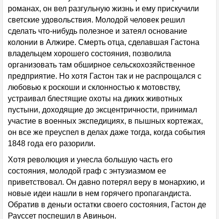
романах, он вел разгульную жизнь и ему прискучили
светские удовольствия. Молодой человек решил
сделать что-нибудь полезное и затеял основание
колонии в Алжире. Смерть отца, сделавшая Гастона
владельцем хорошего состояния, позволила
организовать там обширное сельскохозяйственное
предприятие. Но хотя Гастон так и не распрощался с
любовью к роскоши и склонностью к мотовству,
устраивал блестящие охоты на диких животных
пустыни, доходящие до эксцентричности, принимал
участие в военных экспедициях, в пышных кортежах,
он все же преуспел в делах даже тогда, когда события
1848 года его разорили.
Хотя революция и унесла большую часть его
состояния, молодой граф с энтузиазмом ее
приветствовал. Он давно потерял веру в монархию, и
новые идеи нашли в нем горячего пропагандиста.
Обратив в деньги остатки своего состояния, Гастон де
Рауссет поспешил в Авиньон.