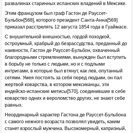
развалинах старинных испанских владений в Мексике.
Этим французом был граф Гастон де Рауссет-
Бульбон[568], которого президент Санта-Анна[569]
приказал расстрелять 12 августа 1854 года в Гуаймасе.
С внушительной внешностью, гордой походкой,
остроумный, храбрый до безрассудства, преданный до
наивности, Гастон де Рауссет-Бульбон, охваченный
благородными стремлениями, вынужден был вступить
в борьбу не только с людьми, но и с подлыми
интригами, в которые был втянут, как лев, опутанный
сетями. Умея постоять за себя перед людьми, он пал
жертвой коварства, в котором мексиканцы, эти
индейско-испанские метисы[570], соединившие в себе
коварство одних и вероломство других, не знают себе
равных.
Неординарный характер Гастона де Рауссет-Бульбона
с самого нежного возраста позволял увидеть, каким
станет взрослый мужчина. Высокомерный, капризный,