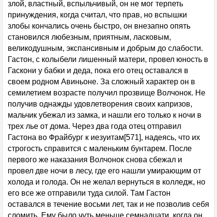
злой, властный, вспыльчивый, он не мог терпеть
принуждения, когда считал, что прав, но вспышки
злобы кончались очень быстро, он внезапно опять
становился любезным, приятным, ласковым,
великодушным, экспансивным и добрым до слабости.
Гастон, с колыбели лишенный матери, провел юность в
Гаскони у бабки и деда, пока его отец оставался в
своем родном Авиньоне. За сложный характер он в
семилетием возрасте получил прозвище Волчонок. Не
получив однажды удовлетворения своих капризов,
мальчик убежал из замка, и нашли его только к ночи в
трех лье от дома. Через два года отец отправил
Гастона во Фрайбург к иезуитам[571], надеясь, что их
строгость справится с маленьким бунтарем. После
первого же наказания Волчонок снова сбежал и
провел две ночи в лесу, где его нашли умирающим от
холода и голода. Он не желал вернуться в колледж, но
его все же отправили туда силой. Там Гастон
оставался в течение восьми лет, так и не позволив себя
сломить. Ему было чуть меньше семнадцати, когда он