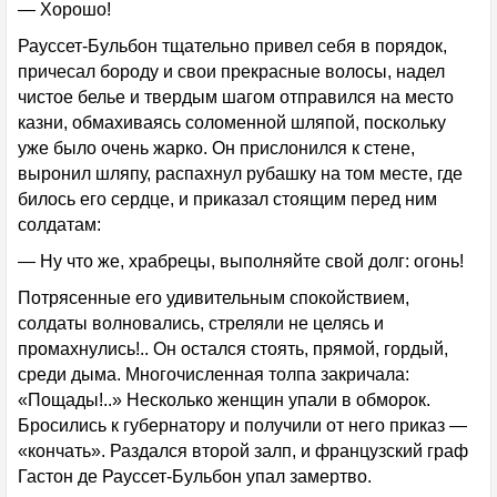
— Хорошо!
Рауссет-Бульбон тщательно привел себя в порядок,
причесал бороду и свои прекрасные волосы, надел
чистое белье и твердым шагом отправился на место
казни, обмахиваясь соломенной шляпой, поскольку
уже было очень жарко. Он прислонился к стене,
выронил шляпу, распахнул рубашку на том месте, где
билось его сердце, и приказал стоящим перед ним
солдатам:
— Ну что же, храбрецы, выполняйте свой долг: огонь!
Потрясенные его удивительным спокойствием,
солдаты волновались, стреляли не целясь и
промахнулись!.. Он остался стоять, прямой, гордый,
среди дыма. Многочисленная толпа закричала:
«Пощады!..» Несколько женщин упали в обморок.
Бросились к губернатору и получили от него приказ —
«кончать». Раздался второй залп, и французский граф
Гастон де Рауссет-Бульбон упал замертво.