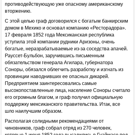
противодействующую уже опасному американскому
вторжению.
С этой целью граф договорился с богатым банкирским
домом в Мехико и основал компанию «Ресторадора».
17 февраля 1852 года Мексиканская республика
уступила этой компании рудники Аризоны, очень
богатые, неразрабатываемые из-за соседства апачей.
Рауссет-Бульбон, заручившись письменным
обязательством генерала Агилара, губернатора
Соноры, обязался облегчить разработку и изгнать из
провинции наводнивших ее опасных дикарей.
Предприятием заинтересовались самые
высокопоставленные лица, население Соноры считало
его огромным благом, и граф получил официальную
поддержку мексиканского правительства. Итак, все
шло наилучшим образом.
Располагая солидными рекомендациями от
чиновников, граф собрал отряд из 270 человек,
которые 1 июня 1852 года высадились в Гуаймасе под