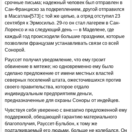
срочные письма; надежный человек был отправлен в
Сан-Франциско за подкреплением, другой отправился
в Масатлан[573] с той же целью, а отряд отступил 23
сентября к Эрмосильо. 29-го он стал лагерем в Сан-
Лоренсо и на следующий день — в Маделене, где
каждый год происходили большие праздники, которые
позволили французам устанавливать связи со всей
Сонорой.
Рауссет получил уведомление, что ему грозит
обвинение в мятеже; но одновременно ему было
сделано предложение от имени местных властей
северных поселений штата, ожесточившихся против
своего правительства, которое отдало
индивидуальным предприятиям деньги,
предназначенные для охраны Соноры от индейцев.
Чувствуя себя уверенно с внезапно предложенной ему
поддержкой, обещающей гарантию материального
благополучия, Рауссет-Бульбон, к тому же
подталкиваемый его людьми, больше не колебался. Он