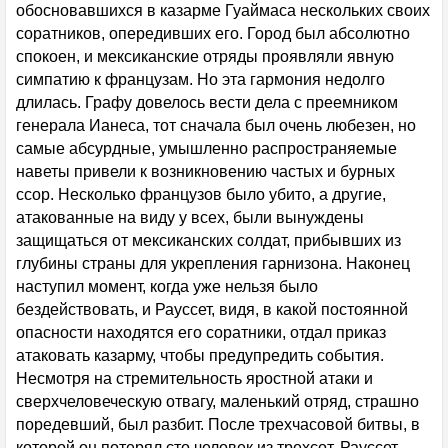
обосновавшихся в казарме Гуаймаса нескольких своих
соратников, опередивших его. Город был абсолютно
спокоен, и мексиканские отряды проявляли явную
симпатию к французам. Но эта гармония недолго
длилась. Графу довелось вести дела с преемником
генерала Ианеса, тот сначала был очень любезен, но
самые абсурдные, умышленно распространяемые
наветы привели к возникновению частых и бурных
ссор. Несколько французов было убито, а другие,
атакованные на виду у всех, были вынуждены
защищаться от мексиканских солдат, прибывших из
глубины страны для укрепления гарнизона. Наконец
наступил момент, когда уже нельзя было
бездействовать, и Рауссет, видя, в какой постоянной
опасности находятся его соратники, отдал приказ
атаковать казарму, чтобы предупредить события.
Несмотря на стремительность яростной атаки и
сверхчеловеческую отвагу, маленький отряд, страшно
поредевший, был разбит. После трехчасовой битвы, в
которой он потерял сто человек из трехсот, Рауссет,