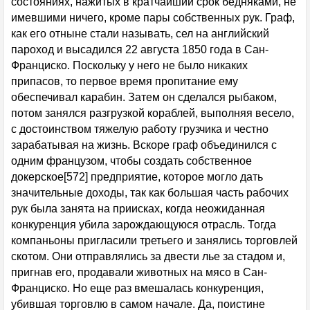
состояниях, нажитых в кратчайший срок бедняками, не
имевшими ничего, кроме пары собственных рук. Граф,
как его отныне стали называть, сел на английский
пароход и высадился 22 августа 1850 года в Сан-
Франциско. Поскольку у него не было никаких
припасов, то первое время пропитание ему
обеспечивал карабин. Затем он сделался рыбаком,
потом занялся разгрузкой кораблей, выполняя весело,
с достоинством тяжелую работу грузчика и честно
зарабатывая на жизнь. Вскоре граф объединился с
одним французом, чтобы создать собственное
докерское[572] предприятие, которое могло дать
значительные доходы, так как большая часть рабочих
рук была занята на приисках, когда неожиданная
конкуренция убила зарождающуюся отрасль. Тогда
компаньоны пригласили третьего и занялись торговлей
скотом. Они отправлялись за двести лье за стадом и,
пригнав его, продавали животных на мясо в Сан-
Франциско. Но еще раз вмешалась конкуренция,
убившая торговлю в самом начале. Да, поистине