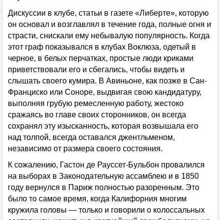
Дискуссии в клубе, статьи в газете «Либерте», которую
он основал и возглавлял в течение года, полные огня и
страсти, снискали ему небывалую популярность. Когда
этот граф показывался в клубах Воклюза, одетый в
черное, в белых перчатках, простые люди криками
приветствовали его и сбегались, чтобы видеть и
слышать своего кумира. В Авиньоне, как позже в Сан-
Франциско или Соноре, выдвигая свою кандидатуру,
выполняя грубую ремесленную работу, жестоко
сражаясь во главе своих сторонников, он всегда
сохранял эту изысканность, которая возвышала его
над толпой, всегда оставался джентльменом,
независимо от размера своего состояния.
К сожалению, Гастон де Рауссет-Бульбон провалился
на выборах в Законодательную ассамблею и в 1850
году вернулся в Париж полностью разоренным. Это
было то самое время, когда Калифорния многим
кружила головы — только и говорили о колоссальных