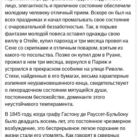
лицо, элегантность и приличное состояние обеспечили
молодому человеку отличный прием. Вскоре он был на
всех праздниках и начал проматывать свое состояние
с очаровательной беззаботностью. Так, в порыве
фантазии молодой повеса оставил однажды свою
виллу в Отейе, купил пароход и три месяца провел на
Сене со скрипками и отличным поваром, взятым из
какого-то посольства. Позже он купил дом в Руане,
прожил в нем три месяца, вернулся в Париж и
устроился в прекрасном особняке на улице Риволи.
Стихи, найденные в его бумагах, весьма характерные
излияния неуравновешенного юнца, свидетельствуют
о лихорадочном состоянии мятущейся души,
постоянном беспокойстве, доминанте этого
неустойчивого темперамента.
В 1845 году, когда графу Гастону де Рауссет-Бульбону
было двадцать восемь лет, это постоянное чрезмерное
возбуждение, это беспрерывное легкое порхание по
жизни стали его утомлять. Как говорят в скверных