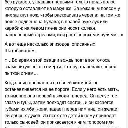
без рукавов, украшают перьями только прядь волос,
которую оставляют на макушке. За кожаным поясом у
них заткнут нож, чтобы раскраивать черепа; на том же
поясе подвешена булава; в правой руке лук или
карабин; на левом плече они носят колчан,
наполненный стрелами, или рог с порохом и пулями…»
А вот еще несколько эпизодов, описанных
Шатобрианом.
«…Во время этой овации вождь поет вполголоса
знаменитую песню смерти, которую запевают перед
пыткой огнем…
Когда воин прощается со своей хижиной, он
останавливается на ее пороге. Если у него есть мать,
то именно она первой выходит вперед. Он целует ее
глаза и губы, затем подходят сестры, и он касается
губами их лба; жена падает перед ним ниц, он желает
ей добрых духов. Из всех его детей к нему приводят
только сыновей; он прикасается к ним топором или