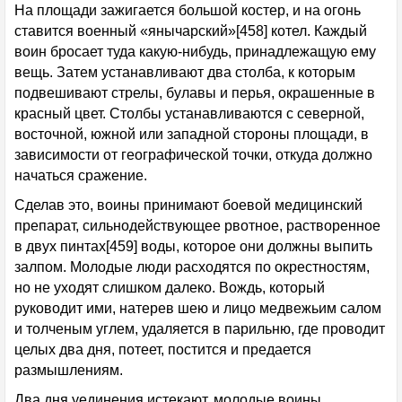
На площади зажигается большой костер, и на огонь
ставится военный «янычарский»[458] котел. Каждый
воин бросает туда какую-нибудь, принадлежащую ему
вещь. Затем устанавливают два столба, к которым
подвешивают стрелы, булавы и перья, окрашенные в
красный цвет. Столбы устанавливаются с северной,
восточной, южной или западной стороны площади, в
зависимости от географической точки, откуда должно
начаться сражение.
Сделав это, воины принимают боевой медицинский
препарат, сильнодействующее рвотное, растворенное
в двух пинтах[459] воды, которое они должны выпить
залпом. Молодые люди расходятся по окрестностям,
но не уходят слишком далеко. Вождь, который
руководит ими, натерев шею и лицо медвежьим салом
и толченым углем, удаляется в парильню, где проводит
целых два дня, потеет, постится и предается
размышлениям.
Два дня уединения истекают, молодые воины