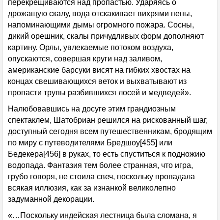
перекрещиваются над пропастью. Ударяясь о
дрожащую скалу, вода отскакивает вихрями пены,
напоминающими дымы огромного пожара. Сосны,
дикий орешник, скалы причудливых форм дополняют
картину. Орлы, увлекаемые потоком воздуха,
опускаются, совершая круги над заливом,
американские барсуки висят на гибких хвостах на
концах свешивающихся веток и выхватывают из
пропасти трупы разбившихся лосей и медведей».
Налюбовавшись на досуге этим грандиозным
спектаклем, Шатобриан решился на рискованный шаг,
доступный сегодня всем путешественникам, бродящим
по миру с путеводителями Бредшоу[455] или
Бедекера[456] в руках, то есть спуститься к подножию
водопада. Фантазия тем более странная, что игра,
грубо говоря, не стоила свеч, поскольку пропадала
всякая иллюзия, как за изнанкой великолепно
задуманной декорации.
«…Поскольку индейская лестница была сломана, я