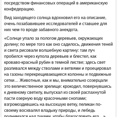
посредством финансовых операций в американскую
конфедерацию.
Вид заходящего солнца вдохновил его на описание,
очень позабавившее исследователей и ставшее для
них чем-то вроде забавного анекдота.
«Солнце упало за пологом деревьев, окружающих
долину; по мере того как оно садилось, движения теней
и света рисовали волшебную картину: там луч
пробился через купола деревьев и блестел, как
кроваво-красный рубин в темной листве; здесь свет
разливался между стволами и ветвями и проецировал
на газоны перекрещивающиеся колонны и подвижные
сетки… Животные, как и мы, внимательно созерцали
это величественное зрелище: крокодил, повернувшись
к дневному светилу, выпускал из своей распахнутой
пасти озерную воду красочными снопами;
взгромоздившись на высохшую ветку, пеликан по-
своему восхвалял владыку природы, и лебедь
поднимался над тучами, чтобы благословить его…»