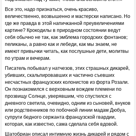
Все это, надо признаться, очень красиво,
величественно, возвышенно и мастерски написано. Но
где же правда в этой напичканной преувеличениями
картине? Крокодилы в природном состоянии ведут
себя обычно не так, как эмблема городских фонтанов;
пеликаны, а равно как и лебеди, как мы знаем, не
имеют привычки читать, как послушные дети, молитвы
по утрам и вечерам.
Писатель побывал у натчезов, этих страшных дикарей,
убивших, скальпировавших и частично съевших
несчастных французских колонистов из форта Розали.
Он познакомился с верховным вождем племени по
прозвищу Солнце, уверявшим, что спустился с
дневного светила, очевидно, одним из сыновей, внуков
или родственников по побочной линии мадам Дюбуа,
супруги бедного сержанта французской гвардии,
которая, как известно, сама сделала себя вдовой.
Шатобриан описал интимную жизнь дикарей и рядом с