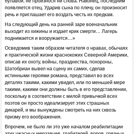
булавой, не произнося ни слова. Наконец, последним
появляется отец. Ударив сына по плечу, он произносит
речь и приглашает его воздать честь их предкам.
На следующий день на ранней заре военачальник
выходит из хижины и издает крик смерти… Лагерь
поднимается и вооружается…»
Осведомив таким образом читателя о нравах, обычаях
и практической жизни краснокожих Северной Америки,
описав их охоту, войны, празднества, похороны,
Шатобриан вывел на сцену их самих, сделав
истинными героями романа, представил во всех
деталях такими, какими увидел, или по меньшей мере
такими, какими они должны быть в его представлении,
поскольку в соответствии с милой привычкой всех
поэтов он просто идеализирует этих страшных
дикарей, и мы вынуждены смотреть на них сквозь
призму его воображения.
Впрочем, не было ли это уже началом реабилитации
этих ужасных мерзавцев, грабителей, воров, грязных,