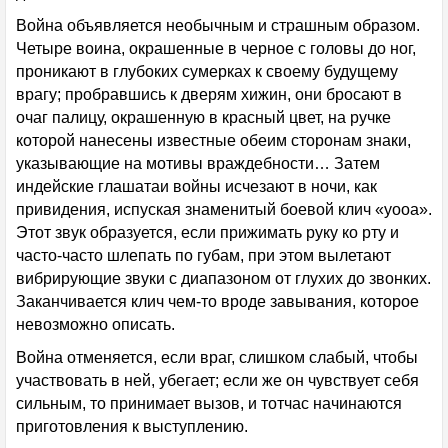
Война объявляется необычным и страшным образом.
Четыре воина, окрашенные в черное с головы до ног,
проникают в глубоких сумерках к своему будущему
врагу; пробравшись к дверям хижин, они бросают в
очаг палицу, окрашенную в красный цвет, на ручке
которой нанесены известные обеим сторонам знаки,
указывающие на мотивы враждебности… Затем
индейские глашатаи войны исчезают в ночи, как
привидения, испуская знаменитый боевой клич «уооа».
Этот звук образуется, если прижимать руку ко рту и
часто-часто шлепать по губам, при этом вылетают
вибрирующие звуки с диапазоном от глухих до звонких.
Заканчивается клич чем-то вроде завывания, которое
невозможно описать.
Война отменяется, если враг, слишком слабый, чтобы
участвовать в ней, убегает; если же он чувствует себя
сильным, то принимает вызов, и тотчас начинаются
приготовления к выступлению.