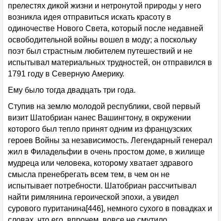
прелестях дикой жизни и нетронутой природы у него
возникла идея отправиться искать красоту в
одиночестве Нового Света, который после недавней
освободительной войны вошел в моду; а поскольку
поэт был страстным любителем путешествий и не
испытывал материальных трудностей, он отправился в
1791 году в Северную Америку.
Ему было тогда двадцать три года.
Ступив на землю молодой республики, свой первый
визит Шатобриан нанес Вашингтону, в окружении
которого был тепло принят одним из французских
героев Войны за независимость. Легендарный генерал
жил в Филадельфии в очень простом доме, в жилище
мудреца или человека, которому хватает здравого
смысла пренебрегать всем тем, в чем он не
испытывает потребности. Шатобриан рассчитывал
найти римлянина героической эпохи, а увидел
сурового пуританина[446], немного сухого в повадках и
словах, что его, впрочем, вовсе не смутило.