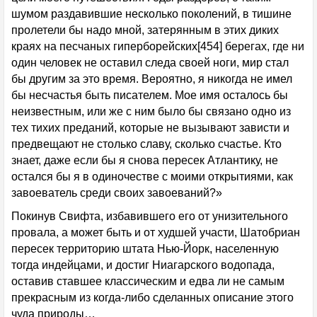
шумом раздавившие несколько поколений, в тишине
пролетели бы надо мной, затерянным в этих диких
краях на песчаных гиперборейских[454] берегах, где ни
один человек не оставил следа своей ноги, мир стал
бы другим за это время. Вероятно, я никогда не имел
бы несчастья быть писателем. Мое имя осталось бы
неизвестным, или же с ним было бы связано одно из
тех тихих преданий, которые не вызывают зависти и
предвещают не столько славу, сколько счастье. Кто
знает, даже если бы я снова пересек Атлантику, не
остался бы я в одиночестве с моими открытиями, как
завоеватель среди своих завоеваний?»
Покинув Свифта, избавившего его от унизительного
провала, а может быть и от худшей участи, Шатобриан
пересек территорию штата Нью-Йорк, населенную
тогда индейцами, и достиг Ниагарского водопада,
оставив ставшее классическим и едва ли не самым
прекрасным из когда-либо сделанных описание этого
чуда природы…