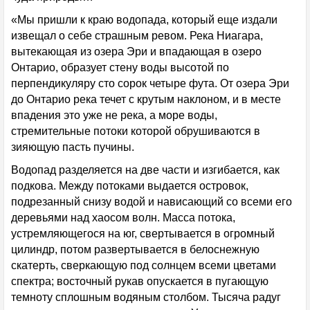
«Мы пришли к краю водопада, который еще издали
извещал о себе страшным ревом. Река Ниагара,
вытекающая из озера Эри и впадающая в озеро
Онтарио, образует стену воды высотой по
перпендикуляру сто сорок четыре фута. От озера Эри
до Онтарио река течет с крутым наклоном, и в месте
впадения это уже не река, а море воды,
стремительные потоки которой обрушиваются в
зияющую пасть пучины.
Водопад разделяется на две части и изгибается, как
подкова. Между потоками выдается островок,
подрезанный снизу водой и нависающий со всеми его
деревьями над хаосом волн. Масса потока,
устремляющегося на юг, свертывается в огромный
цилиндр, потом развертывается в белоснежную
скатерть, сверкающую под солнцем всеми цветами
спектра; восточный рукав опускается в пугающую
темноту сплошным водяным столбом. Тысяча радуг