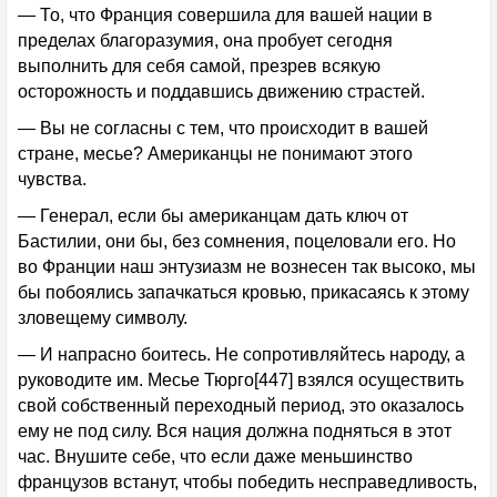
— То, что Франция совершила для вашей нации в
пределах благоразумия, она пробует сегодня
выполнить для себя самой, презрев всякую
осторожность и поддавшись движению страстей.
— Вы не согласны с тем, что происходит в вашей
стране, месье? Американцы не понимают этого
чувства.
— Генерал, если бы американцам дать ключ от
Бастилии, они бы, без сомнения, поцеловали его. Но
во Франции наш энтузиазм не вознесен так высоко, мы
бы побоялись запачкаться кровью, прикасаясь к этому
зловещему символу.
— И напрасно боитесь. Не сопротивляйтесь народу, а
руководите им. Месье Тюрго[447] взялся осуществить
свой собственный переходный период, это оказалось
ему не под силу. Вся нация должна подняться в этот
час. Внушите себе, что если даже меньшинство
французов встанут, чтобы победить несправедливость,