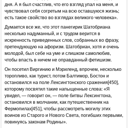
дня. А я был счастлив, что его взгляд упал на меня, и
чувствовал себя согретым на всю оставшуюся жизнь;
есть такое свойство во взглядах великого человека».
Думается все же, что этот панегирик Шатобриана
несколько надуманный, и с трудом верится в
искренность приведенных слов, собранных во фразу,
претендующую на афоризм. Шатобриан, хотя и очень
молодой, был себе на уме и слишком самолюбив,
чтобы впасть в ничем не оправданный фетишизм.
Он посетил Виргинию и Мэриленд, впрочем, несколько
торопливо, как турист, потом Балтимор, Бостон и
остановился на поле Лексингтонского сражения[450],
которому посвятил такие напыщенные слова: «Я
увидел, — говорит он, — поле битвы Лексингтона,
остановился в молчании, как путешественник на
Фермопилах[451], чтобы рассмотреть могилу этих
воинов из Старого и Нового Света, погибших первыми,
повинуясь законам Родины».