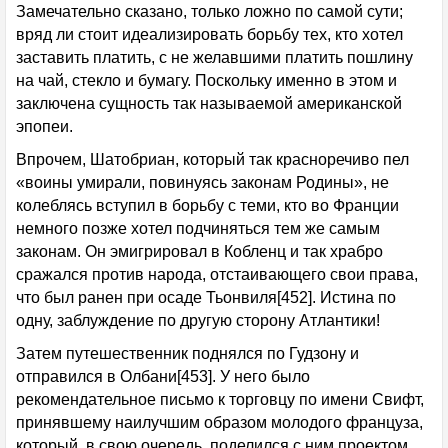
Замечательно сказано, только ложно по самой сути;
вряд ли стоит идеализировать борьбу тех, кто хотел
заставить платить, с не желавшими платить пошлину
на чай, стекло и бумагу. Поскольку именно в этом и
заключена сущность так называемой американской
эпопеи.
Впрочем, Шатобриан, который так красноречиво пел
«воины умирали, повинуясь законам Родины», не
колеблясь вступил в борьбу с теми, кто во Франции
немного позже хотел подчиняться тем же самым
законам. Он эмигрировал в Кобленц и так храбро
сражался против народа, отстаивающего свои права,
что был ранен при осаде Тьонвиля[452]. Истина по
одну, заблуждение по другую сторону Атлантики!
Затем путешественник поднялся по Гудзону и
отправился в Олбани[453]. У него было
рекомендательное письмо к торговцу по имени Свифт,
принявшему наилучшим образом молодого француза,
который, в свою очередь, поделился с ним проектом