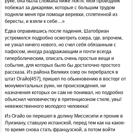
руке, она была сломана ниже локтя. Мой проводник
побежал за дикарями, которые с большим трудом
подняли меня при помощи веревки, сплетенной из
бересты, и взяли к себе…»
Едва оправившись после падения, Шатобриан
устремился подробно осмотреть озера, где, впрочем,
не узнал ничего нового, но счел себя обязанным с
пафосом, иногда раздражающим и почти всегда
гиперболическим, описать очень простые вещи и
события, для которых было бы достаточно простого
рассказа. Из района Великих озер он перебрался в
штат Огайо[457], пришел по обыкновению в восторг от
монументальных руин, ни происхождения, ни
назначения которых он сам не понимал, но подробно
объяснил человечеству в претенциозном стиле, увы!
невежественного молодого человека!
Из Огайо он перешел в долину Миссисипи и проник в
Луизиану, ставшую испанской, перед тем как на какое-
то время снова стать французской, а потом войти