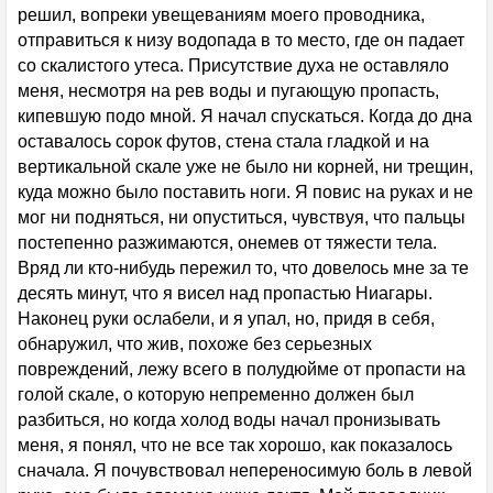
решил, вопреки увещеваниям моего проводника,
отправиться к низу водопада в то место, где он падает
со скалистого утеса. Присутствие духа не оставляло
меня, несмотря на рев воды и пугающую пропасть,
кипевшую подо мной. Я начал спускаться. Когда до дна
оставалось сорок футов, стена стала гладкой и на
вертикальной скале уже не было ни корней, ни трещин,
куда можно было поставить ноги. Я повис на руках и не
мог ни подняться, ни опуститься, чувствуя, что пальцы
постепенно разжимаются, онемев от тяжести тела.
Вряд ли кто-нибудь пережил то, что довелось мне за те
десять минут, что я висел над пропастью Ниагары.
Наконец руки ослабели, и я упал, но, придя в себя,
обнаружил, что жив, похоже без серьезных
повреждений, лежу всего в полудюйме от пропасти на
голой скале, о которую непременно должен был
разбиться, но когда холод воды начал пронизывать
меня, я понял, что не все так хорошо, как показалось
сначала. Я почувствовал непереносимую боль в левой