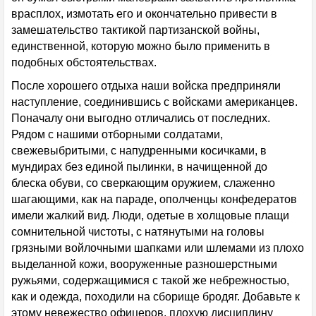
врасплох, измотать его и окончательно привести в
замешательство тактикой партизанской войны,
единственной, которую можно было применить в
подобных обстоятельствах.
После хорошего отдыха наши войска предприняли
наступление, соединившись с войсками американцев.
Поначалу они выгодно отличались от последних.
Рядом с нашими отборными солдатами,
свежевыбритыми, с напудренными косичками, в
мундирах без единой пылинки, в начищенной до
блеска обуви, со сверкающим оружием, слаженно
шагающими, как на параде, ополченцы конфедератов
имели жалкий вид. Люди, одетые в холщовые плащи
сомнительной чистоты, с натянутыми на головы
грязными войлочными шапками или шлемами из плохо
выделанной кожи, вооруженные разношерстными
ружьями, содержащимися с такой же небрежностью,
как и одежда, походили на сборище бродяг. Добавьте к
этому невежество офицеров, плохую дисциплину