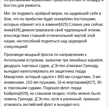
Бостон для ремонта.
Мог ли подумать храбрый моряк, не щадивший себя в
бою, что по прибытии будет оскорблен бостонцами,
которые обвинят его в измене![425] Словно уже сейчас
янки[426] демонстрировали свой чудовищный эгоизм,
впоследствии ставший отличительной чертой этой
нации, неспособной подняться над заурядной
спекуляцией!
Произведя мощный бросок по направлению к
Антильским островам, захватив три линейных корабля,
двадцать торговых судов, д’Эстен атаковал Гренаду,
вынудил капитулировать ее защитника лорда
Макартнея, который сдался с 800-ми солдатами, 3-мя
знаменами, 102-мя пушками, 16-ю мортирами[427], 30-
ю торговыми судами. Подошел флот лорда
Байрона[428], но слишком поздно, чтобы можно было
помочь Гренаде. Д’Эстен, хотя и раненный, приказал
атаковать английский флот и вынудил его,