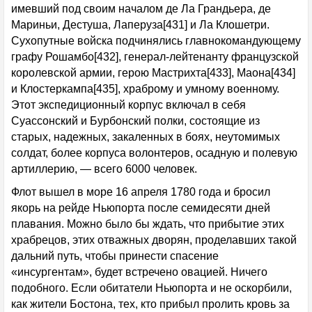
имевший под своим началом де Ла Грандьера, де
Мариньи, Дестуша, Лаперуза[431] и Ла Клошетри.
Сухопутные войска подчинялись главнокомандующему
графу Рошамбо[432], генерал-лейтенанту французской
королевской армии, герою Мастрихта[433], Маона[434]
и Клостеркампа[435], храброму и умному военному.
Этот экспедиционный корпус включал в себя
Суассонский и Бурбонский полки, состоящие из
старых, надежных, закаленных в боях, неутомимых
солдат, более корпуса волонтеров, осадную и полевую
артиллерию, — всего 6000 человек.
Флот вышел в море 16 апреля 1780 года и бросил
якорь на рейде Ньюпорта после семидесяти дней
плавания. Можно было бы ждать, что прибытие этих
храбрецов, этих отважных дворян, проделавших такой
дальний путь, чтобы принести спасение
«инсургентам», будет встречено овацией. Ничего
подобного. Если обитатели Ньюпорта и не оскорбили,
как жители Бостона, тех, кто прибыл пролить кровь за