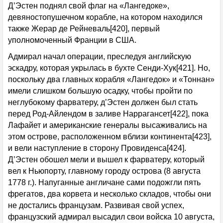
Д’Эстен поднял свой флаг на «Лангедоке»,
девяностопушечном корабле, на котором находился
также Жерар де Рейневаль[420], первый
уполномоченный Франции в США.
Адмирал начал операции, преследуя английскую
эскадру, которая укрылась в бухте Сенди-Хук[421]. Но,
поскольку два главных корабля «Лангедок» и «Тоннан»
имели слишком большую осадку, чтобы пройти по
неглубокому фарватеру, д’Эстен должен был стать
перед Род-Айлендом в заливе Наррагансет[422], пока
Лафайет и американские генералы высаживались на
этом острове, расположенном вблизи континента[423],
и вели наступление в сторону Провиденса[424].
Д’Эстен обошел мели и вышел к фарватеру, который
вел к Ньюпорту, главному городу острова (8 августа
1778 г.). Напуганные англичане сами подожгли пять
фрегатов, два корвета и несколько складов, чтобы они
не достались французам. Развивая свой успех,
французский адмирал высадил свои войска 10 августа,