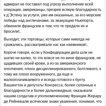
адмирал не поставил под угрозу выполнение всей
операции, американцы, презрев всякую благодарность
к д’Эстену за услуги, уже им оказанные, за его морские
победы над англичанами, за эвакуацию Ньюпорта,
обвинили французов в том, что те предали их и
бросили!..
Выходит, эти торговцы, которые сами никогда не
сражались, рассматривали нас как наемников!..
Короче говоря, если у Конфедерации дела шли ни
шатко ни валко, то это вовсе не по вине французов, не
щадивших своей крови, а из-за американского
ополчения, плохо дисциплинированного, болтливого, к
тому же плохо вооруженного, да еще и
малооплачиваемого и всегда готового к бунту.
Вашингтон и депутаты Конгресса, более склонные к
благодарности и более дальновидные, оказывали
нашим солдатам и уполномоченному Франции Жерару
де Рейневалю всяческие знаки уважения, понимая, что