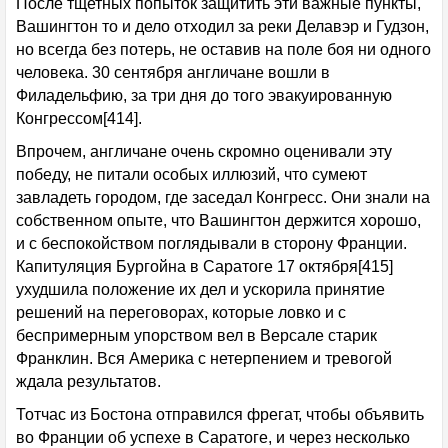
После тщетных попыток защитить эти важные пункты,
Вашингтон то и дело отходил за реки Делавэр и Гудзон,
но всегда без потерь, не оставив на поле боя ни одного
человека. 30 сентября англичане вошли в
Филадельфию, за три дня до того эвакуированную
Конгрессом[414].
Впрочем, англичане очень скромно оценивали эту
победу, не питали особых иллюзий, что сумеют
завладеть городом, где заседал Конгресс. Они знали на
собственном опыте, что Вашингтон держится хорошо,
и с беспокойством поглядывали в сторону Франции.
Капитуляция Бургойна в Саратоге 17 октября[415]
ухудшила положение их дел и ускорила принятие
решений на переговорах, которые ловко и с
беспримерным упорством вел в Версале старик
Франклин. Вся Америка с нетерпением и тревогой
ждала результатов.
Тотчас из Бостона отправился фрегат, чтобы объявить
во Франции об успехе в Саратоге, и через несколько