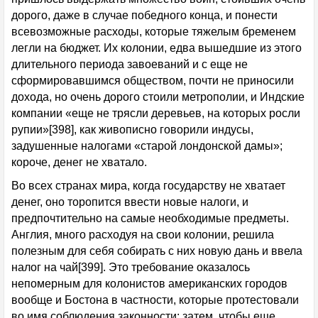
дорого, даже в случае победного конца, и понести
всевозможные расходы, которые тяжелым бременем
легли на бюджет. Их колонии, едва вышедшие из этого
длительного периода завоеваний и с еще не
сформировавшимся обществом, почти не приносили
дохода, но очень дорого стоили метрополии, и Индские
компании «еще не трясли деревьев, на которых росли
рупии»[398], как живописно говорили индусы,
задушенные налогами «старой лондонской дамы»;
короче, денег не хватало.
Во всех странах мира, когда государству не хватает
денег, оно торопится ввести новые налоги, и
предпочтительно на самые необходимые предметы.
Англия, много расходуя на свои колонии, решила
полезным для себя собирать с них новую дань и ввела
налог на чай[399]. Это требование оказалось
непомерным для колонистов американских городов
вообще и Бостона в частности, которые протестовали
во имя соблюдения законности; затем, чтобы еще