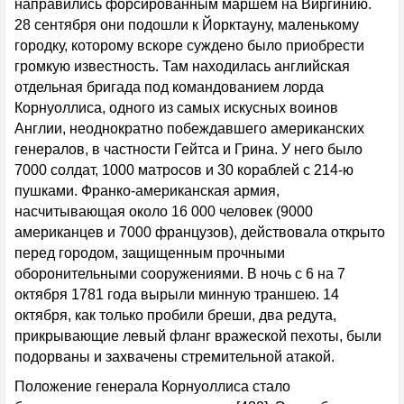
направились форсированным маршем на Виргинию.
28 сентября они подошли к Йорктауну, маленькому
городку, которому вскоре суждено было приобрести
громкую известность. Там находилась английская
отдельная бригада под командованием лорда
Корнуоллиса, одного из самых искусных воинов
Англии, неоднократно побеждавшего американских
генералов, в частности Гейтса и Грина. У него было
7000 солдат, 1000 матросов и 30 кораблей с 214-ю
пушками. Франко-американская армия,
насчитывающая около 16 000 человек (9000
американцев и 7000 французов), действовала открыто
перед городом, защищенным прочными
оборонительными сооружениями. В ночь с 6 на 7
октября 1781 года вырыли минную траншею. 14
октября, как только пробили бреши, два редута,
прикрывающие левый фланг вражеской пехоты, были
подорваны и захвачены стремительной атакой.
Положение генерала Корнуоллиса стало