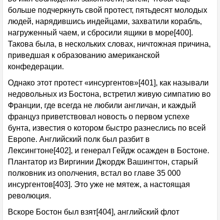
больше подчеркнуть свой протест, пятьдесят молодых
людей, нарядившись индейцами, захватили корабль,
нагруженный чаем, и сбросили ящики в море[400].
Такова была, в нескольких словах, ничтожная причина,
приведшая к образованию американской
конфедерации.
Однако этот протест «инсургентов»[401], как называли
недовольных из Бостона, встретил живую симпатию во
Франции, где всегда не любили англичан, и каждый
француз приветствовал новость о первом успехе
бунта, известия о котором быстро разнеслись по всей
Европе. Английский полк был разбит в
Лексингтоне[402], и генерал Гейдж осажден в Бостоне.
Плантатор из Виргинии Джордж Вашингтон, старый
полковник из ополчения, встал во главе 35 000
инсургентов[403]. Это уже не мятеж, а настоящая
революция.
Вскоре Бостон был взят[404], английский флот