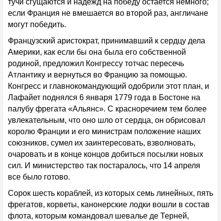
тучи сгущаются и надежд на победу остается немного;
если Франция не вмешается во второй раз, англичане
могут победить.
Французский аристократ, принимавший к сердцу дела
Америки, как если бы она была его собственной
родиной, предложил Конгрессу тотчас пересечь
Атлантику и вернуться во Францию за помощью.
Конгресс и главнокомандующий одобрили этот план, и
Лафайет поднялся 6 января 1779 года в Бостоне на
палубу фрегата «Альянс». С красноречием тем более
увлекательным, что оно шло от сердца, он обрисовал
королю Франции и его министрам положение наших
союзников, сумел их заинтересовать, взволновать,
очаровать и в конце концов добиться посылки новых
сил. И министерство так постаралось, что 14 апреля
все было готово.
Сорок шесть кораблей, из которых семь линейных, пять
фрегатов, корветы, канонерские лодки вошли в состав
флота, которым командовал шевалье де Терней,