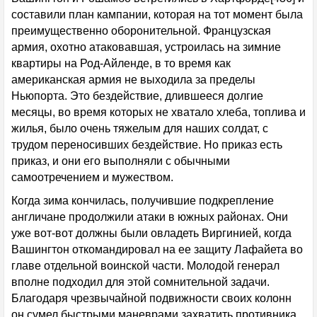
составили план кампании, которая на тот момент была
преимущественно оборонительной. Французская
армия, охотно атаковавшая, устроилась на зимние
квартиры на Род-Айленде, в то время как
американская армия не выходила за пределы
Ньюпорта. Это бездействие, длившееся долгие
месяцы, во время которых не хватало хлеба, топлива и
жилья, было очень тяжелым для наших солдат, с
трудом переносивших бездействие. Но приказ есть
приказ, и они его выполняли с обычными
самоотречением и мужеством.
Когда зима кончилась, получившие подкрепление
англичане продолжили атаки в южных районах. Они
уже вот-вот должны были овладеть Виргинией, когда
Вашингтон откомандировал на ее защиту Лафайета во
главе отдельной воинской части. Молодой генерал
вполне подходил для этой сомнительной задачи.
Благодаря чрезвычайной подвижности своих колонн
он сумел быстрыми маневрами захватить противника