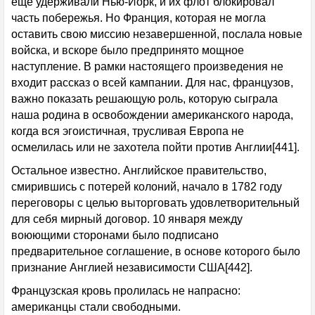
еще удерживали Нью-Йорк, и их флот блокировал
часть побережья. Но Франция, которая не могла
оставить свою миссию незавершенной, послала новые
войска, и вскоре было предпринято мощное
наступление. В рамки настоящего произведения не
входит рассказ о всей кампании. Для нас, французов,
важно показать решающую роль, которую сыграла
наша родина в освобождении американского народа,
когда вся эгоистичная, трусливая Европа не
осмелилась или не захотела пойти против Англии[441].
Остальное известно. Английское правительство,
смирившись с потерей колоний, начало в 1782 году
переговоры с целью выторговать удовлетворительный
для себя мирный договор. 10 января между
воюющими сторонами было подписано
предварительное соглашение, в основе которого было
признание Англией независимости США[442].
Французская кровь пролилась не напрасно:
американцы стали свободными.