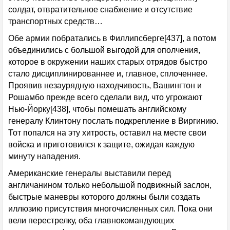
солдат, отвратительное снабжение и отсутствие
транспортных средств…
Обе армии побратались в Филлипсберге[437], а потом
объединились с большой выгодой для ополчения,
которое в окружении наших старых отрядов быстро
стало дисциплинированнее и, главное, сплоченнее.
Проявив незаурядную находчивость, Вашингтон и
Рошамбо прежде всего сделали вид, что угрожают
Нью-Йорку[438], чтобы помешать английскому
генералу Клинтону послать подкрепление в Виргинию.
Тот попался на эту хитрость, оставил на месте свои
войска и приготовился к защите, ожидая каждую
минуту нападения.
Американские генералы выставили перед
англичанином только небольшой подвижный заслон,
быстрые маневры которого должны были создать
иллюзию присутствия многочисленных сил. Пока они
вели перестрелку, оба главнокомандующих