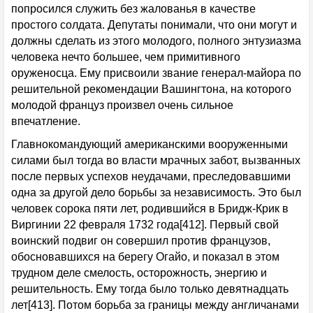
попросился служить без жалованья в качестве
простого солдата. Депутаты понимали, что они могут и
должны сделать из этого молодого, полного энтузиазма
человека нечто большее, чем примитивного
оруженосца. Ему присвоили звание генерал-майора по
решительной рекомендации Вашингтона, на которого
молодой француз произвел очень сильное
впечатление.
Главнокомандующий американскими вооруженными
силами был тогда во власти мрачных забот, вызванных
после первых успехов неудачами, преследовавшими
одна за другой дело борьбы за независимость. Это был
человек сорока пяти лет, родившийся в Бридж-Крик в
Виргинии 22 февраля 1732 года[412]. Первый свой
воинский подвиг он совершил против французов,
обосновавшихся на берегу Огайо, и показал в этом
трудном деле смелость, осторожность, энергию и
решительность. Ему тогда было только девятнадцать
лет[413]. Потом борьба за границы между англичанами