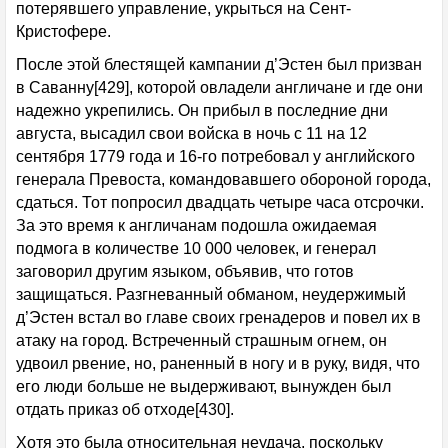
потерявшего управление, укрыться на Сент-
Кристофере.
После этой блестящей кампании д’Эстен был призван
в Саванну[429], которой овладели англичане и где они
надежно укрепились. Он прибыл в последние дни
августа, высадил свои войска в ночь с 11 на 12
сентября 1779 года и 16-го потребовал у английского
генерала Превоста, командовавшего обороной города,
сдаться. Тот попросил двадцать четыре часа отсрочки.
За это время к англичанам подошла ожидаемая
подмога в количестве 10 000 человек, и генерал
заговорил другим языком, объявив, что готов
защищаться. Разгневанный обманом, неудержимый
д’Эстен встал во главе своих гренадеров и повел их в
атаку на город. Встреченный страшным огнем, он
удвоил рвение, но, раненный в ногу и в руку, видя, что
его люди больше не выдерживают, вынужден был
отдать приказ об отходе[430].
Хотя это была относительная неудача, поскольку