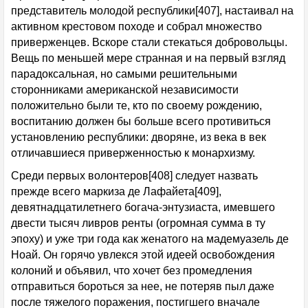
представитель молодой республики[407], настаивал на
активном крестовом походе и собрал множество
приверженцев. Вскоре стали стекаться добровольцы.
Вещь по меньшей мере странная и на первый взгляд
парадоксальная, но самыми решительными
сторонниками американской независимости
положительно были те, кто по своему рождению,
воспитанию должен бы больше всего противиться
установлению республики: дворяне, из века в век
отличавшиеся приверженностью к монархизму.
Среди первых волонтеров[408] следует назвать
прежде всего маркиза де Лафайета[409],
девятнадцатилетнего богача-энтузиаста, имевшего
двести тысяч ливров ренты (огромная сумма в ту
эпоху) и уже три года как женатого на мадемуазель де
Ноай. Он горячо увлекся этой идеей освобождения
колоний и объявил, что хочет без промедления
отправиться бороться за нее, не потеряв пыл даже
после тяжелого поражения, постигшего вначале