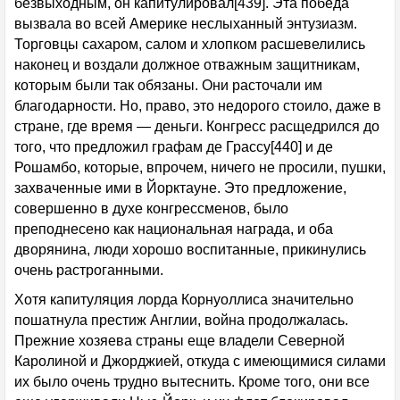
безвыходным, он капитулировал[439]. Эта победа
вызвала во всей Америке неслыханный энтузиазм.
Торговцы сахаром, салом и хлопком расшевелились
наконец и воздали должное отважным защитникам,
которым были так обязаны. Они расточали им
благодарности. Но, право, это недорого стоило, даже в
стране, где время — деньги. Конгресс расщедрился до
того, что предложил графам де Грассу[440] и де
Рошамбо, которые, впрочем, ничего не просили, пушки,
захваченные ими в Йорктауне. Это предложение,
совершенно в духе конгрессменов, было
преподнесено как национальная награда, и оба
дворянина, люди хорошо воспитанные, прикинулись
очень растроганными.
Хотя капитуляция лорда Корнуоллиса значительно
пошатнула престиж Англии, война продолжалась.
Прежние хозяева страны еще владели Северной
Каролиной и Джорджией, откуда с имеющимися силами
их было очень трудно вытеснить. Кроме того, они все