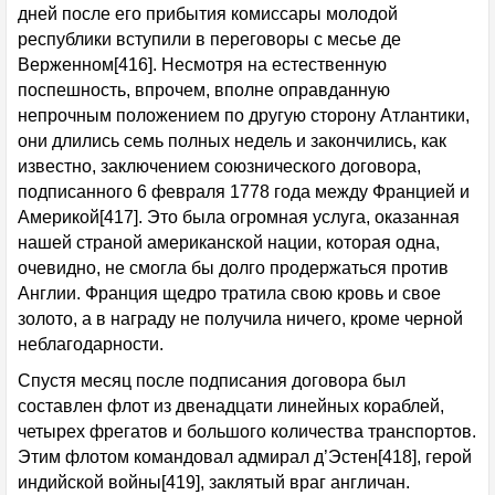
дней после его прибытия комиссары молодой
республики вступили в переговоры с месье де
Верженном[416]. Несмотря на естественную
поспешность, впрочем, вполне оправданную
непрочным положением по другую сторону Атлантики,
они длились семь полных недель и закончились, как
известно, заключением союзнического договора,
подписанного 6 февраля 1778 года между Францией и
Америкой[417]. Это была огромная услуга, оказанная
нашей страной американской нации, которая одна,
очевидно, не смогла бы долго продержаться против
Англии. Франция щедро тратила свою кровь и свое
золото, а в награду не получила ничего, кроме черной
неблагодарности.
Спустя месяц после подписания договора был
составлен флот из двенадцати линейных кораблей,
четырех фрегатов и большого количества транспортов.
Этим флотом командовал адмирал д’Эстен[418], герой
индийской войны[419], заклятый враг англичан.