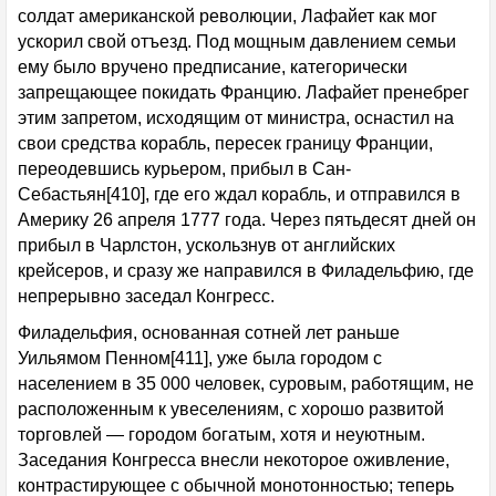
солдат американской революции, Лафайет как мог
ускорил свой отъезд. Под мощным давлением семьи
ему было вручено предписание, категорически
запрещающее покидать Францию. Лафайет пренебрег
этим запретом, исходящим от министра, оснастил на
свои средства корабль, пересек границу Франции,
переодевшись курьером, прибыл в Сан-
Себастьян[410], где его ждал корабль, и отправился в
Америку 26 апреля 1777 года. Через пятьдесят дней он
прибыл в Чарлстон, ускользнув от английских
крейсеров, и сразу же направился в Филадельфию, где
непрерывно заседал Конгресс.
Филадельфия, основанная сотней лет раньше
Уильямом Пенном[411], уже была городом с
населением в 35 000 человек, суровым, работящим, не
расположенным к увеселениям, с хорошо развитой
торговлей — городом богатым, хотя и неуютным.
Заседания Конгресса внесли некоторое оживление,
контрастирующее с обычной монотонностью; теперь