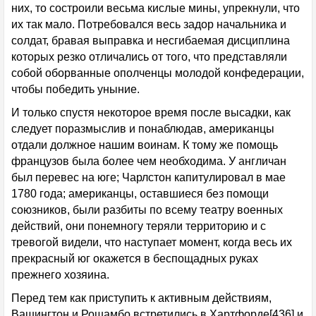
них, то состроили весьма кислые мины, упрекнули, что
их так мало. Потребовался весь задор начальника и
солдат, бравая выправка и несгибаемая дисциплина
которых резко отличались от того, что представляли
собой оборванные ополченцы молодой конфедерации,
чтобы победить уныние.
И только спустя некоторое время после высадки, как
следует поразмыслив и понаблюдав, американцы
отдали должное нашим воинам. К тому же помощь
французов была более чем необходима. У англичан
был перевес на юге; Чарлстон капитулировал в мае
1780 года; американцы, оставшиеся без помощи
союзников, были разбиты по всему театру военных
действий, они понемногу теряли территорию и с
тревогой видели, что наступает момент, когда весь их
прекрасный юг окажется в беспощадных руках
прежнего хозяина.
Перед тем как приступить к активным действиям,
Вашингтон и Рошамбо встретились в Хартфорде[436] и