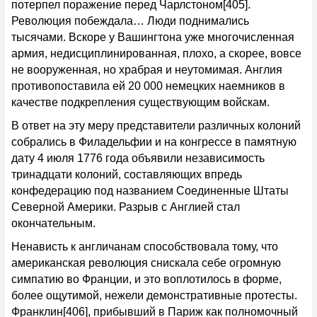
потерпел поражение перед Чарлстоном[405].
Революция побеждала… Люди поднимались
тысячами. Вскоре у Вашингтона уже многочисленная
армия, недисциплинированная, плохо, а скорее, вовсе
не вооруженная, но храбрая и неутомимая. Англия
противопоставила ей 20 000 немецких наемников в
качестве подкрепления существующим войскам.
В ответ на эту меру представители различных колоний
собрались в Филадельфии и на конгрессе в памятную
дату 4 июля 1776 года объявили независимость
тринадцати колоний, составляющих впредь
конфедерацию под названием Соединенные Штаты
Северной Америки. Разрыв с Англией стал
окончательным.
Ненависть к англичанам способствовала тому, что
американская революция снискала себе огромную
симпатию во Франции, и это воплотилось в форме,
более ощутимой, нежели демонстративные протесты.
Франклин[406], прибывший в Париж как полномочный