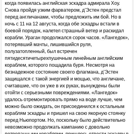
когда появилась английская эскадра адмирала Хоу.
Снова пройдя узким фарватером, д’Эстен предстал
перед англичанами, чтобы предложить им бой. Но в
ночь с 11 на 12 августа, когда обе эскадры встали в
боевой порядок, налетел страшный ветер и раскидал
корабли. Ураган продолжался сорок часов. «Лангедок»,
потерявший мачты, лишившийся руля,
полузатопленный, был встречен
пятидесятичетырехпушечным линейным английским
кораблем, которого пощадила буря. Несмотря на
безнадежное состояние своего флагмана, д’Эстен
защищался с такой энергией и мощью, что англичане,
считавшие, что он уже в их руках, вынуждены были
отойти с серьезными повреждениями. «Лангедок»
удалось отремонтировать прямо на воде лучше, чем
можно было ожидать, он присоединился к остальным
кораблям эскадры и пришел на свою якорную стоянку
перед Ньюпортом. Но, поскольку было действительно
невозможно продолжать кампанию с довольно
потрепанными кораблями, пришлось отвести эскадру в