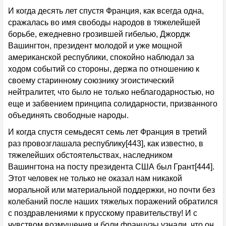
И когда десять лет спустя Франция, как всегда одна,
сражалась во имя свободы народов в тяжелейшей
борьбе, ежедневно грозившей гибелью, Джордж
Вашингтон, президент молодой и уже мощной
американской республики, спокойно наблюдал за
ходом событий со стороны, держа по отношению к
своему старинному союзнику эгоистический
нейтралитет, что было не только неблагодарностью, но
еще и забвением принципа солидарности, призванного
объединять свободные народы.
И когда спустя семьдесят семь лет Франция в третий
раз провозглашала республику[443], как известно, в
тяжелейших обстоятельствах, наследником
Вашингтона на посту президента США был Грант[444].
Этот человек не только не оказал нам никакой
моральной или материальной поддержки, но почти без
колебаний после наших тяжелых поражений обратился
с поздравлениями к прусскому правительству! И с
чувством возмущения и боли французы узнали, что он