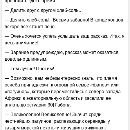
проводить здесь время…
— Делить друг с другом хлеб-соль…
— Делить хлеб-соль!.. Весьма забавно! В конце концов,
вскоре все станет ясно.
— Очень хочется успеть услышать ваш рассказ. Итак, я
весь внимание!
— Заранее предупреждаю, рассказ может оказаться
довольно длинным.
— Тем лучше! Просим!
— Возможно, вам небезынтересно знать, что племя
осиеба принадлежит к огромной семье «фанов» или
«пагуинов», которые переместились с северо-запада
Африки в экваториальную область и заселили ее
вплоть до эстуария[30] Габона.
— Великолепно! Великолепно! Значит, среди
честнейших пагуинов, распевающих серенады у
казарм морской пехоты и живущих в хижинах с