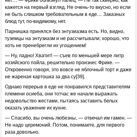
нет… — Фрике облизнул палец. — Не так скверно, как
кажется на первый взгляд. Не очень-то вкусно, но если
не быть слишком требовательным в еде… Заказных
блюд тут, по-видимому, нет.
Парнишка принялся без энтузиазма есть. Но, видно,
туземцы на энтузиазм и не рассчитывали; хорошо, что
хоть не пренебрегли их угощением!
— Ну, ладно! Хватит! — съев по меньшей мере литр
хозяйского пойла, решительно произнес Фрике. —
Откровенно говоря, это вовсе не яблочный торт и даже
не жареная картошка за два су[39].
Однако перерыв в еде не понравился представителям
племени осиеба, они тотчас же начали выражать
недовольство жестами, пытаясь заставить белых
оказать уважение их кухне.
— Спасибо, вы очень любезны, — отвечал им гамен. —
Не надо церемоний. Потом, понимаете, для первого
раза довольно.