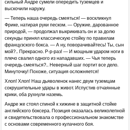
сильный Андре сумели опередить туземцев и
выскочили наружу.
— Теперь наша очередь смеяться! — воскликнул
Фрике, натирая руки песком. — Оружие, дарованное
природой, — продолжал выкрикивать он и за долю
секунды принял классическую стойку по правилам
французского бокса. — А ну, поворачивайтесь! Ты, сын
мой?.. Прекрасно. Р-р-раз! — И мощным ударом ноги в
плечо свалил одного из нападавших. — Чья теперь
очередь смеяться?.. Неверный шаг портит все дело.
Минуточку! Похоже, ситуация осложняется!
Хлоп! Хлоп! Наш дьяволенок нанес двум туземцам
сокрушительные удары в живот. Испустив отчаянные
крики, оба рухнули наземь.
Андре же стоял спиной к хижине в защитной стойке
английского боксера. Позиция оказалась великолепной
и свидетельствовала о профессиональном знакомстве
с основами современного кулачного боя.