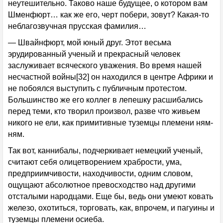
неутешительно. Таково наше будущее, о котором вам
Шменфюрт… как же его, черт побери, зовут? Какая-то
неблагозвучная прусская фамилия…
— Швайнфюрт, мой юный друг. Этот весьма
эрудированный ученый и прекрасный человек
заслуживает всяческого уважения. Во время нашей
несчастной войны[32] он находился в центре Африки и
не побоялся выступить с публичным протестом.
Большинство же его коллег в лепешку расшибались
перед теми, кто творил произвол, разве что живьем
никого не ели, как примитивные туземцы племени ням-
ням.
Так вот, каннибалы, подчеркивает немецкий ученый,
считают себя олицетворением храбрости, ума,
предприимчивости, находчивости, одним словом,
ощущают абсолютное превосходство над другими
отсталыми народцами. Еще бы, ведь они умеют ковать
железо, охотиться, торговать, как, впрочем, и пагуины и
туземцы племени осиеба.