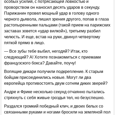
особых усилий, с потрясающей ловкостью и
проворством он наносил десять ударов в секунду.
Парижанин провел мощный удар в голову одного
черного дьявола, лишил зрения другого, попав в глаза
растопыренными пальцами (такой прием на парижских
заставах зовется «удар вилкой»), третьему разбил
челюсть. И еще, встав на руки, двинул четвертому
пяткой прямо в лицо.
— Все зубы тебе выбил, негодяй? Итак, кто
следующий? А! Хотите познакомиться с приемами
французского бокса? Давайте, поучу!
Вопящие дикари получили подкрепление. К старым
бойцам присоединились новые. Могут ли два
европейца противостоять двум сотням диких зверей?
Андре и Фрике несколько секунд отчаянно пытались
стряхнуть с себя живые гроздья тел, но безуспешно.
Раздался громкий победный клич, и двоих белых со
связанными руками и ногами бросили на земляной пол