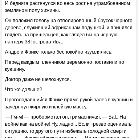
И бедняга растянулся во весь рост на утрамбованном
земляном полу хижины.
Он положил голову на отполированный брусок черного
дерева, служивший африканцам подушкой, и принялся
глядеть на пришельцев, как глядел бы на черную
пантеру[38] острова Ява.
Андре и Фрике только беспокойно изумлялись.
Перед каждым пленником церемонно поставили по
кувшину.
Доктор даже не шелохнулся.
Что же дальше?
Проголодавшийся Фрике прямо рукой залез в кувшин и
зачерпнул жирную и клейкую массу.
— Гм-м! — пробормотал он, гримасничая. — Ба!.. На
войне как на войне! Ну, ладно!.. Если трезво оценивать
ситуацию, то другого пути избежать голодной смерти