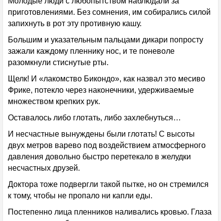
Молодые люди с любопытством наблюдали за
приготовлениями. Без сомнения, им собирались силой
запихнуть в рот эту противную кашу.
Большим и указательным пальцами дикари попросту
зажали каждому пленнику нос, и те поневоле
разомкнули стиснутые рты.
Щелк! И «лакомство Бикондо», как назвал это месиво
Фрике, потекло через наконечники, удерживаемые
множеством крепких рук.
Оставалось либо глотать, либо захлебнуться…
И несчастные вынуждены были глотать! С высоты
двух метров варево под воздействием атмосферного
давления довольно быстро перетекало в желудки
несчастных друзей.
Доктора тоже подвергли такой пытке, но он стремился
к тому, чтобы не пропало ни капли еды.
Постепенно лица пленников наливались кровью. Глаза