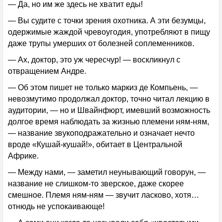
— Да, но им же здесь не хватит еды!
— Вы судите с точки зрения охотника. А эти безумцы,
одержимые жаждой чревоугодия, употребляют в пищу
даже трупы умерших от болезней соплеменников.
— Ах, доктор, это уж чересчур! — воскликнул с
отвращением Андре.
— Об этом пишет не только маркиз де Компьень, —
невозмутимо продолжал доктор, точно читал лекцию в
аудитории, — но и Швайнфюрт, имевший возможность
долгое время наблюдать за жизнью племени ням-ням,
— название звукоподражательно и означает нечто
вроде «Кушай-кушай!», обитает в Центральной
Африке.
— Между нами, — заметил неунывающий говорун, —
название не слишком-то зверское, даже скорее
смешное. Племя ням-ням — звучит ласково, хотя…
отнюдь не успокаивающе!