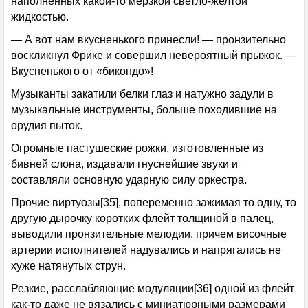
наполненных какой-то мерзкой светло-желтой
жидкостью.
— А вот нам вкусненького принесли! — пронзительно
воскликнул Фрике и совершил невероятный прыжок. —
Вкусненького от «бикондо»!
Музыканты закатили белки глаз и натужно задули в
музыкальные инструменты, больше походившие на
орудия пыток.
Огромные пастушеские рожки, изготовленные из
бивней слона, издавали гнуснейшие звуки и
составляли основную ударную силу оркестра.
Прочие виртуозы[35], попеременно зажимая то одну, то
другую дырочку коротких флейт толщиной в палец,
выводили пронзительные мелодии, причем височные
артерии исполнителей надувались и напрягались не
хуже натянутых струн.
Резкие, расслабляющие модуляции[36] одной из флейт
как-то даже не вязались с миниатюрными размерами