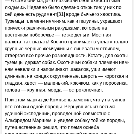
— А сами они когда-то называли себя «хвостатыми
людьми». Недавно было сделано открытие: у них по
сей день есть рудимент[31] вроде бычьего хвостика.
Туземцы племени ням-ням, как и пагуины, украшают
прически различными ракушками, которые на
восточном побережье — те же деньги. Местная
валюта, так сказать! Кое-кто принимает в уплату только
крупные черные жемчужины с синеватым отливом,
отвергая все прочие разновидности. Кстати, для охоты
туземцы держат собак. Охотничьи собаки племени ням-
ням невелики и напоминают шакалов, уши имеют
длинные, на концах округленные, шерсть — короткая и
гладкая, хвост — маленький, крючком, как у поросенка,
голова — крупная, морда — остроконечная.
При этом маркиз де Компьень заметил, что у пагуинов
все собаки одной породы. Вернувшись из весьма
удачной экспедиции, проведенной совместно с
Альфредом Маршем, и увидев собаку той же породы,
путешественник решил, что племя осиеба