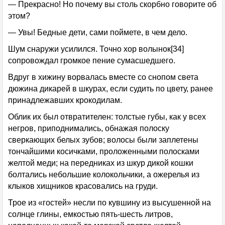
— Прекрасно! Но почему вы столь скорбно говорите об
этом?
— Увы! Бедные дети, сами поймете, в чем дело.
Шум снаружи усилился. Точно хор волынок[34]
сопровождал громкое пение сумасшедшего.
Вдруг в хижину ворвалась вместе со снопом света
дюжина дикарей в шкурах, если судить по цвету, ранее
принадлежавших крокодилам.
Облик их был отвратителен: толстые губы, как у всех
негров, приподнимались, обнажая полоску
сверкающих белых зубов; волосы были заплетены
тончайшими косичками, проложенными полосками
желтой меди; на передниках из шкур дикой кошки
болтались небольшие колокольчики, а ожерелья из
клыков хищников красовались на груди.
Трое из «гостей» несли по кувшину из высушенной на
солнце глины, емкостью пять-шесть литров,