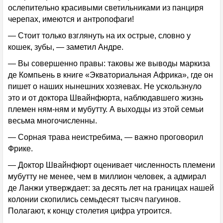
ослепительно красивыми светильниками из панциря
черепах, имеются и антропофаги!
— Стоит только взглянуть на их острые, словно у
кошек, зубы, — заметил Андре.
— Вы совершенно правы: таковы же выводы маркиза
де Компьень в книге «Экваториальная Африка», где он
пишет о наших нынешних хозяевах. Не ускользнуло
это и от доктора Швайнфюрта, наблюдавшего жизнь
племен ням-ням и мубутту. А выходцы из этой семьи
весьма многочисленны.
— Сорная трава неистребима, — важно проговорил
Фрике.
— Доктор Швайнфюрт оценивает численность племени
мубутту не менее, чем в миллион человек, а адмирал
де Ланжи утверждает: за десять лет на границах нашей
колонии скопились семьдесят тысяч пагуинов.
Полагают, к концу столетия цифра утроится.