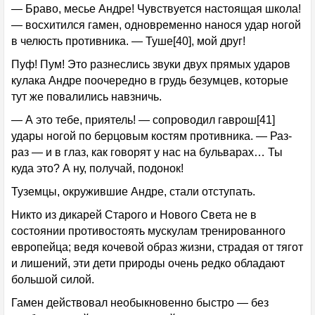
— Браво, месье Андре! Чувствуется настоящая школа!
— восхитился гамен, одновременно нанося удар ногой
в челюсть противника. — Туше[40], мой друг!
Пуф! Пум! Это разнеслись звуки двух прямых ударов
кулака Андре поочередно в грудь безумцев, которые
тут же повалились навзничь.
— А это тебе, приятель! — сопроводил гаврош[41]
удары ногой по берцовым костям противника. — Раз-
раз — и в глаз, как говорят у нас на бульварах… Ты
куда это? А ну, получай, подонок!
Туземцы, окружившие Андре, стали отступать.
Никто из дикарей Старого и Нового Света не в
состоянии противостоять мускулам тренированного
европейца; ведя кочевой образ жизни, страдая от тягот
и лишений, эти дети природы очень редко обладают
большой силой.
Гамен действовал необыкновенно быстро — без