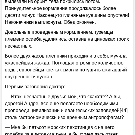
вылезали из орбит, тела покрылись потом.
Принудительное кормление продолжалось более
десяти минут. Наконец-то глиняные кувшины опустели!
Наконечники выплюнуты. Обед окончен.
Довольные проведенным кормлением, туземцы
племени осиеба удалились, оставив на циновках троих
несчастных.
Более двух часов пленники приходили в себя, мучила
ужаснейшая жажда. Поглощая огромное количество
воды, европейцы кое-как смогли потушить сжигавший
внутренности вулкан.
Первым заговорил доктор:
— Итак, несчастные друзья мои, что скажете? А вы,
дорогой Андре, все еще полагаете необходимыми
проповеди цивилизации и евангельских заповедей[44]
столь гастрономически изощренным антропофагам?
— Мне бы пятьсот морских пехотинцев с нашего
корабля да винтовку в руки, я бы сумел дать ответ.