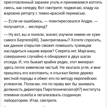
приготовленный заранее уголь и принимаемся коптить
смесь, как селедку. Вот смотрите: поджигаю, кладу на
жаровню реторту с темно-красной перекисью.
— Если не ошибаюсь, — поинтересовался Андре, —
получается… кислород?
— Ну вот, вы и поняли, значит, изучили химию не хуже
самого Бертело[46]. Заинтригованы? Хотите спросить,
как данное открытие сможет помешать туземцам
насладиться нашим жиром? Секрета нет. Марганец
совершенно случайно я обнаружил в двух шагах
отсюда. И, что бывает крайне редко, этот минерал
здесь почти химически чистый. Не хватало угля, и мне
пришлось его изготовить; я отыскал белое дерево
местной породы и обжег его по методу европейских
углежогов. Полагаю, что по праву мог бы занимать
должность директора Пиротехнического[47] института
племени осиеба и легализовать созданную
лабораторию. Итак, смотрите.