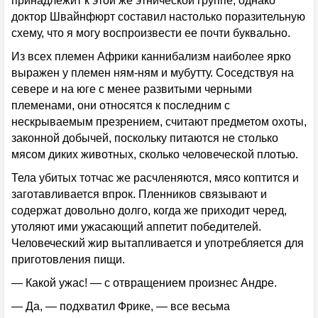
принадлежит к этой же этнической группе, однако
доктор Швайнфюрт составил настолько поразительную
схему, что я могу воспроизвести ее почти буквально.
Из всех племен Африки каннибализм наиболее ярко
выражен у племен ням-ням и мубутту. Соседствуя на
севере и на юге с менее развитыми черными
племенами, они относятся к последним с
нескрываемым презрением, считают предметом охоты,
законной добычей, поскольку питаются не столько
мясом диких животных, сколько человеческой плотью.
Тела убитых тотчас же расчленяются, мясо коптится и
заготавливается впрок. Пленников связывают и
содержат довольно долго, когда же приходит черед,
утоляют ими ужасающий аппетит победителей.
Человеческий жир вытапливается и употребляется для
приготовления пищи.
— Какой ужас! — с отвращением произнес Андре.
— Да, — подхватил Фрике, — все весьма