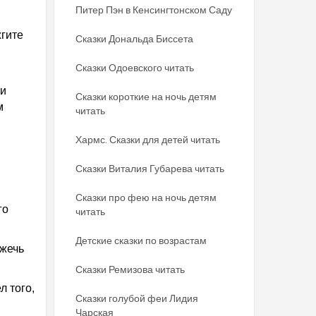
Питер Пэн в Кенсингтонском Саду
жгите
Сказки Дональда Биссета
Сказки Одоевского читать
ми
Сказки короткие на ночь детям
м
читать
Хармс. Сказки для детей читать
Сказки Виталия Губарева читать
Сказки про фею на ночь детям
го
читать
Детские сказки по возрастам
ажечь
Сказки Ремизова читать
л того,
Сказки голубой феи Лидия
Чарская