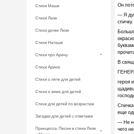
Он пот
Стихи Маше
— Я ду
Стихи Лизе
спичку.
Стихи дочке Лизе
Большо
окраси
Стихи Наташе
буквам
прочит
Стихи про Арину
В свящ
Стихи Арине
ГЕНЕР
Стихи о лете для детей
героя 
щадивш
Стихи о зиме для детей
господь
Стихи для детей по возрастам
Спичка
еще од
Загадки для детей с ответами
— Не на
Принцесса. Песни и стихи Лизе
чего н