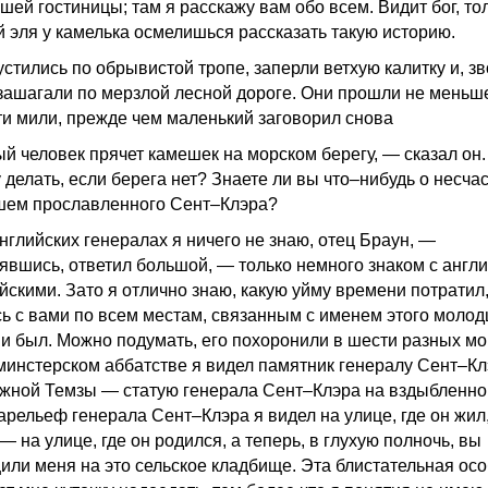
ей гостиницы; там я расскажу вам обо всем. Видит бог, тол
й эля у камелька осмелишься рассказать такую историю.
устились по обрывистой тропе, заперли ветхую калитку и, з
 зашагали по мерзлой лесной дороге. Они прошли не меньш
ти мили, прежде чем маленький заговорил снова
й человек прячет камешек на морском берегу, — сказал он
 делать, если берега нет? Знаете ли вы что–нибудь о несчас
шем прославленного Сент–Клэра?
нглийских генералах я ничего не знаю, отец Браун, —
явшись, ответил большой, — только немного знаком с англ
йскими. Зато я отлично знаю, какую уйму времени потратил
сь с вами по всем местам, связанным с именем этого молодц
ни был. Можно подумать, его похоронили в шести разных мо
минстерском аббатстве я видел памятник генералу Сент–Кл
жной Темзы — статую генерала Сент–Клэра на вздыбленно
арельеф генерала Сент–Клэра я видел на улице, где он жил
— на улице, где он родился, а теперь, в глухую полночь, вы
или меня на это сельское кладбище. Эта блистательная ос