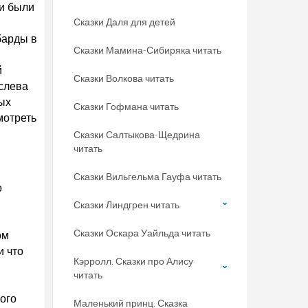
ки были
Сказки Даля для детей
барды в
Сказки Мамина-Сибиряка читать
й
Сказки Волкова читать
слева
ых
Сказки Гофмана читать
мотреть
Сказки Салтыкова-Щедрина
читать
Сказки Вильгельма Гауфа читать
о
Сказки Линдгрен читать
Сказки Оскара Уайльда читать
ом
и что
Кэрролл. Сказки про Алису
читать
вого
Маленький принц. Сказка