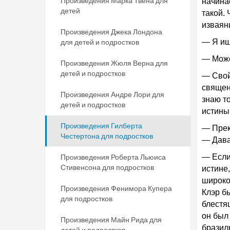
Произведения Марка Твена для
начинае
детей
такой. 
изваян
Произведения Джека Лондона
для детей и подростков
— Я ищу
— Може
Произведения Жюля Верна для
детей и подростков
— Свой
священн
Произведения Андре Лори для
знаю т
детей и подростков
истины
Произведения Гилберта
— Прек
Честертона для подростков
— Дава
Произведения Роберта Льюиса
— Если 
Стивенсона для подростков
истине
широко
Произведения Фенимора Купера
Клэр б
для подростков
блестя
он был
Произведения Майн Рида для
бразил
детей и подростков