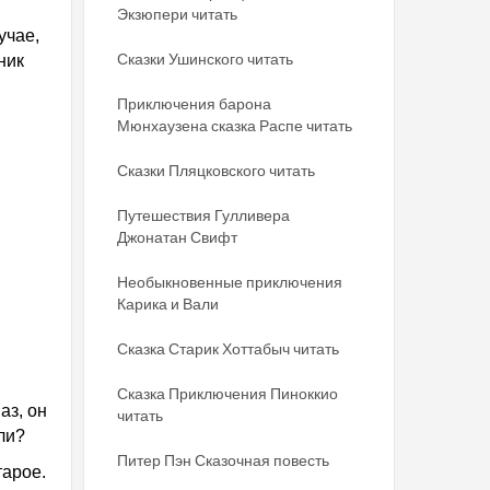
Экзюпери читать
учае,
Сказки Ушинского читать
ник
Приключения барона
Мюнхаузена сказка Распе читать
Сказки Пляцковского читать
Путешествия Гулливера
Джонатан Свифт
Необыкновенные приключения
Карика и Вали
Сказка Старик Хоттабыч читать
Сказка Приключения Пиноккио
аз, он
читать
ли?
Питер Пэн Сказочная повесть
тарое.