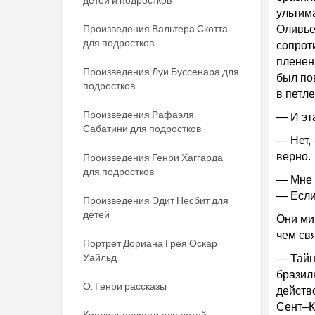
ультим
Произведения Вальтера Скотта
Оливье
для подростков
сопрот
пленен
Произведения Луи Буссенара для
был по
подростков
в петл
Произведения Рафаэля
— И эт
Сабатини для подростков
— Нет, 
верно.
Произведения Генри Хаггарда
для подростков
— Мне 
— Если
Произведения Эдит Несбит для
детей
Они ми
чем св
Портрет Дориана Грея Оскар
Уайльд
— Тайна
бразил
О. Генри рассказы
действ
Сент–К
Киплинг повести для детей