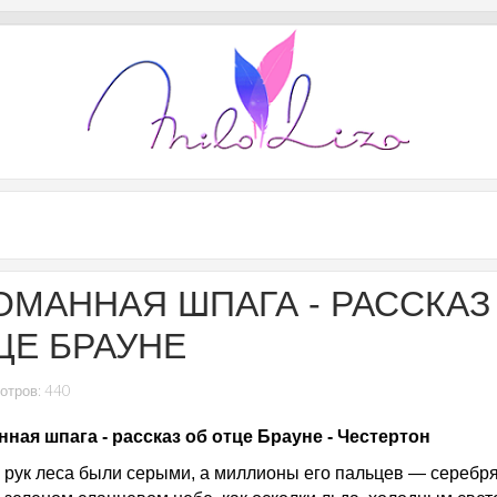
ОМАННАЯ ШПАГА - РАССКАЗ
ЦЕ БРАУНЕ
отров: 440
ная шпага - рассказ об отце Брауне - Честертон
 рук леса были серыми, а миллионы его пальцев — серебр