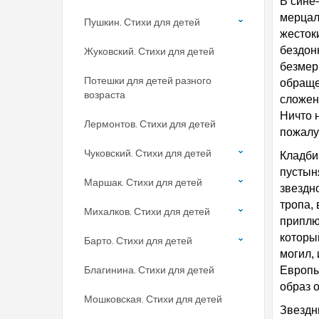
В сине
мерцал
Пушкин. Стихи для детей
жесток
бездон
Жуковский. Стихи для детей
безмер
Потешки для детей разного
обраще
возраста
сложен
Ничто 
Лермонтов. Стихи для детей
пожалуй
Чуковский. Стихи для детей
Кладби
пустын
Маршак. Стихи для детей
звездн
тропа,
Михалков. Стихи для детей
приплю
которы
Барто. Стихи для детей
могил,
Благинина. Стихи для детей
Европы
образ 
Мошковская. Стихи для детей
Звездн