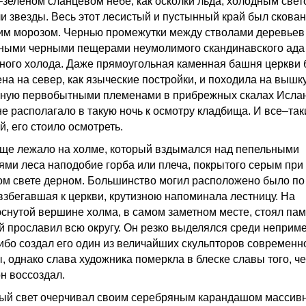
–зеленом сланцевом небе, как осколки льда, холодным свет
и звезды. Весь этот лесистый и пустынный край был скован
им морозом. Чернью промежутки между стволами деревьев
ными черными пещерами неумолимого скандинавского ада
ного холода. Даже прямоугольная каменная башня церкви
на на север, как языческие постройки, и походила на вышку
ную первобытными племенами в прибрежных скалах Исла
не располагало в такую ночь к осмотру кладбища. И все–так
, его стоило осмотреть.
ще лежало на холме, который вздымался над пепельными
ями леса наподобие горба или плеча, покрытого серым при
ом свете дерном. Большинство могил расположено было по 
 взбегавшая к церкви, крутизною напоминала лестницу. На
снутой вершине холма, в самом заметном месте, стоял пам
й прославил всю округу. Он резко выделялся среди неприм
 ибо создал его один из величайших скульпторов современн
, однако слава художника померкла в блеске славы того, ч
он воссоздал.
ый свет очерчивал своим серебряным карандашом массив