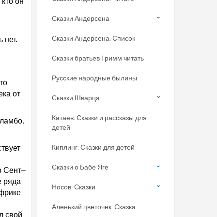
 кто он
Сказки Андерсена
Сказки Андерсена. Список
 нет.
Сказки братьев Гримм читать
Русские народные былины
то
ека от
Сказки Шварца
Катаев. Сказки и рассказы для
Фламбо.
детей
Киплинг. Сказки для детей
ствует
Сказки о Бабе Яге
р Сент–
е ряда
Носов. Сказки
Африке
Аленький цветочек. Сказка
л свой