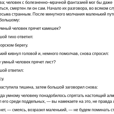
ва; человек с болезненно–мрачной фантазией мог бы даже
ься, смертен ли он сам. Начало их разговора, во всяком сл
есьма странным. После минутного молчания маленький пут
 большому:
умный человек прячет камешек?
шой тихо ответил:
орском берегу.
кий кивнул головой и, немного помолчав, снова спросил:
е умный человек прячет лист?
шой ответил:
су.
наступила тишина, затем большой заговорил снова:
гда умному человеку понадобилось спрятать настоящий алм
л его среди поддельных, — вы намекаете на это, не правда 
 нет, — смеясь, возразил маленький, — не будем поминать с