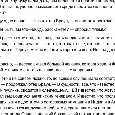
т мне чуточку надоедать, тем более что я понятия не имею,
Что вы так упорно разыскиваете среди всех этих склепов и
ий?
 одно слово, — сказал отец Браун, — слово, которого здесь
т быть, вы что–нибудь расскажете? — спросил Фламбо.
 рассказ мне придется разделить на две части, — заметил
ик, — первая часть — это то, что знают все, вторая — то, ч
олько я. Первую можно изложить коротко и ясно. Но она дал
.
расно, — весело сказал большой человек, которого звали 
йте начнем с того, что знают все, — с неправды.
это и не совсем ложно, то, во всяком случае, мало соответ
, — продолжал отец Браун. — В сущности, все, что известно
й публике, сводится к следующему… Ей известно, что Арту
ыл выдающимся английским генералом. Известно, что посл
щих, хотя и достаточно осторожных кампаний в Индии и в 
 назначен командующим войсками, сражавшимися против
ьцев, когда Оливье, великий бразильский патриот, предъяви