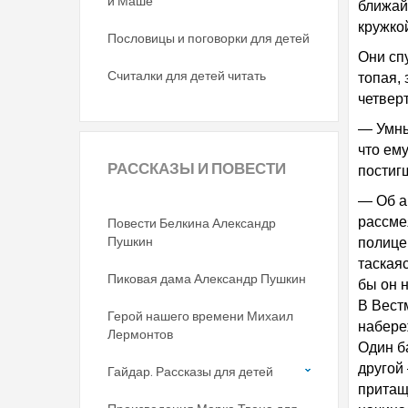
и Маше
ближайш
кружко
Пословицы и поговорки для детей
Они сп
Считалки для детей читать
топая,
четвер
— Умны
что ему
РАССКАЗЫ
И ПОВЕСТИ
постиг
— Об а
рассме
Повести Белкина Александр
Пушкин
полице
таская
Пиковая дама Александр Пушкин
бы он 
В Вест
Герой нашего времени Михаил
набере
Лермонтов
Один б
другой 
Гайдар. Рассказы для детей
притащ