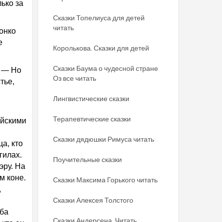
ько за
Сказки Топелиуса для детей
читать
вонко
е
Королькова. Сказки для детей
Сказки Баума о чудесной стране
. — Но
Оз все читать
тье,
Лингвистические сказки
Терапевтические сказки
ийскими
,
Сказки дядюшки Римуса читать
а, кто
гилах.
Поучительные сказки
эру. На
м коне.
Сказки Максима Горького читать
,
Сказки Алексея Толстого
оба
Сказки Андерсена. Читать