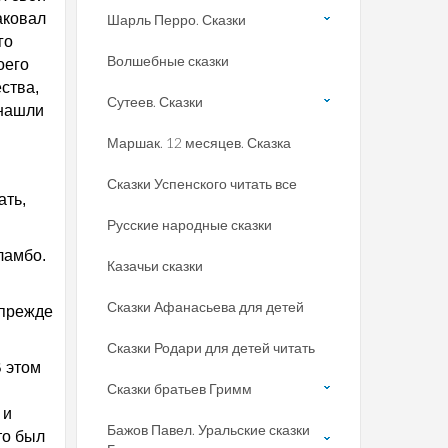
аковал
Шарль Перро. Сказки
го
Волшебные сказки
оего
ства,
Сутеев. Сказки
 нашли
Маршак. 12 месяцев. Сказка
Сказки Успенского читать все
ать,
Русские народные сказки
ламбо.
Казачьи сказки
Сказки Афанасьева для детей
 прежде
Сказки Родари для детей читать
В этом
Сказки братьев Гримм
 и
Бажов Павел. Уральские сказки
то был