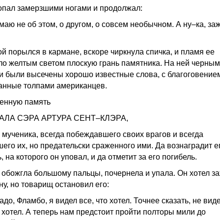
опал замерзшими ногами и продолжал:
маю не об этом, о другом, о совсем необычном. А ну–ка, за
й порылся в кармане, вскоре чиркнула спичка, и пламя ее
ло желтым светом плоскую грань памятника. На ней черны
и были высечены хорошо известные слова, с благоговение
анные толпами американцев.
енную память
АЛА СЭРА АРТУРА СЕНТ–КЛЭРА,
и мученика, всегда побеждавшего своих врагов и всегда
его их, но предательски сраженного ими. Да вознаградит е
, на которого он уповал, и да отметит за его погибель.
 обожгла большому пальцы, почернела и упала. Он хотел з
ну, но товарищ остановил его:
до, Фламбо, я видел все, что хотел. Точнее сказать, не виде
е хотел. А теперь нам предстоит пройти полторы мили до