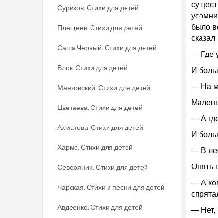
сущест
Суриков. Стихи для детей
усомнит
было в
Плещеев. Стихи для детей
сказал
Саша Черный. Стихи для детей
— Где 
Блок. Стихи для детей
И боль
— На м
Маяковский. Стихи для детей
Малень
Цветаева. Стихи для детей
— А гд
Ахматова. Стихи для детей
И боль
Хармс. Стихи для детей
— В ле
Опять 
Северянин. Стихи для детей
— А ко
Чарская. Стихи и песни для детей
спрята
Авдеенко. Стихи для детей
— Нет,