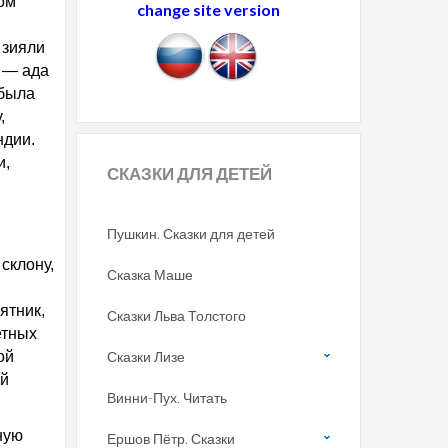
ом
change site version
 зияли
 — ада
 была
,
ндии.
и,
СКАЗКИ
ДЛЯ ДЕТЕЙ
Пушкин. Сказки для детей
склону,
Сказка Маше
ятник,
Сказки Льва Толстого
етных
ой
Сказки Лизе
ей
Винни-Пух. Читать
ную
Ершов Пётр. Сказки