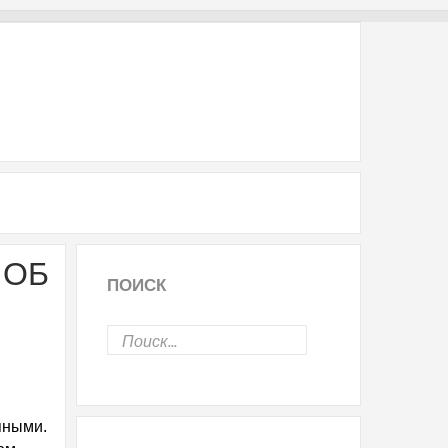
 ОБ
ПОИСК
яными.