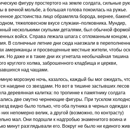
ическую фигуру простертого на земле солдата, сильные ру
ы в вечной мольбе, а большая голова покоилась на ружье.
енное достоинства лицо обрамляла борода, вернее, бакен
одном, тяжеловесном вкусе служаки–полковника. Мундир,
нный несколькими скупыми деталями, был обычной формо
енных войск. Справа лежала шпага с отломанным концом, 
ия. В солнечные летние дни сюда наезжали в переполненн
ах американцы и просвещенные местные жители, чтобы ос
ик. Но даже и в такие дни их угнетала необычайная тишина
ого круглого холма, заброшенного кладбища и церкви,
авшихся над чащами.
темную морозную ночь, казалось, каждый бы мог ожидать, чт
тся наедине со звездами. Но вот в тишине застывших лесов
ула деревянная калитка: по тропинке к памятнику солдата
ались две смутно чернеющие фигуры. При тусклом холодн
везд видно было только, что оба путника в черных одеждах 
 них непомерно велик, а другой (возможно, по контрасту)
ельно мал. Они подошли к надгробью знаменитого воина и
ько минут разглядывали его. Вокруг не было ни единого жи