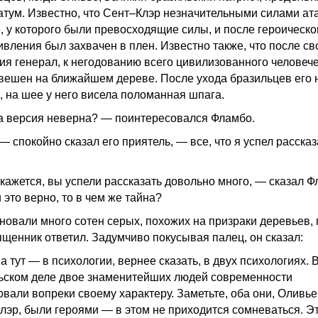
атум. Известно, что Сент–Клэр незначительными силами ат
, у которого были превосходящие силы, и после героическо
ивления был захвачен в плен. Известно также, что после св
ия генерал, к негодованию всего цивилизованного человече
вешен на ближайшем дереве. После ухода бразильцев его
е, на шее у него висела поломанная шпага.
а версия неверна? — поинтересовался Фламбо.
— спокойно сказал его приятель, — все, что я успел рассказ
кажется, вы успели рассказать довольно много, — сказал Ф
 это верно, то в чем же тайна?
новали много сотен серых, похожих на призраки деревьев,
ященник ответил. Задумчиво покусывая палец, он сказал:
 тут — в психологии, вернее сказать, в двух психологиях. 
ьском деле двое знаменитейших людей современности
овали вопреки своему характеру. Заметьте, оба они, Оливье
лэр, были героями — в этом не приходится сомневаться. Э