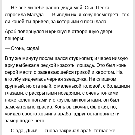
— Не все ли тебе равно, дядя мой. Сын Песка, —
спросила Масуда. — Выведи их, я хочу посмотреть, тех
ли коней ты привел, за которыми я посылала.
Араб повернулся и крикнул в отворенную дверь
пещеры:
— Огонь, сюда!
В ту же минуту послышался стук копыт, и через низкую
арку выбежала редкой красоты лошадь. Это был конь
серой масти с развевающейся гривой и хвостом. На
его лбу виднелась черная звездочка. Не слишком
крупный, но статный, с маленькой головой, с большими
глазами, с раскрытыми ноздрями, с очень тонкими
ниже колен ногами и с круглыми копытами, он был
замечательно красив. Конь выскочил, фыркая, но,
увидев своего хозяина араба, вдруг остановился и
замер подле него.
— Сюда, Дым! — снова закричал араб; тотчас же