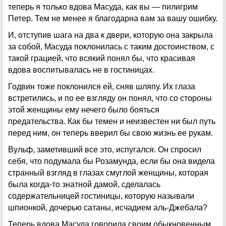
теперь я только вдова Масуда, как вы — пилигрим
Петер. Тем не менее я благодарна вам за вашу ошибку.
И, отступив шага на два к двери, которую она закрыла
за собой, Масуда поклонилась с таким достоинством, с
такой грацией, что всякий понял бы, что красивая
вдова воспитывалась не в гостиницах.
Годвин тоже поклонился ей, сняв шляпу. Их глаза
встретились, и по ее взгляду он понял, что со стороны
этой женщины ему нечего было бояться
предательства. Как бы темен и неизвестен ни был путь
перед ним, он теперь вверил бы свою жизнь ее рукам.
Вульф, заметивший все это, испугался. Он спросил
себя, что подумала бы Розамунда, если бы она видела
странный взгляд в глазах смуглой женщины, которая
была когда-то знатной дамой, сделалась
содержательницей гостиницы, которую называли
шпионкой, дочерью сатаны, исчадием аль-Джебала?
Теперь вдова Масуда говорила своим обыкновенным