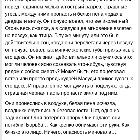
перед Годвином мелькнул острый разрез, страшные
утесы, между ними пропасть и белая пена ярдах в
двадцати внизу. Он почувствовал, что великолепный
Огонь весь сжался, а в следующее мгновение взлетел
на воздух, как птица. В ту же минуту, или это был
действительно сон, когда они перелетали через бездну,
он почувствовал, как мягкие женские губы прижались к
его щеке. Он не знал, действительно ли случилось это;
мог ли человек ясно сознавать что-нибудь, чувствуя
рядом с собою смерть? Может быть, его поцеловал
ветер или просто прядь кудрей Масуды прикоснулась к
его щеке. И право, он не мог думать о поцелуях, когда
страшная черная пасть пропасти зияла под ним.
Они пронеслись в воздухе, белая пена исчезла,
всадники очутились в безопасности. Нет, одна из
задних ног Огня потеряла опору. Они падают, они
погибли! Борьба… Как крепко обнимают эти руки. Как
близко это лицо. Ничего, опасность миновала…