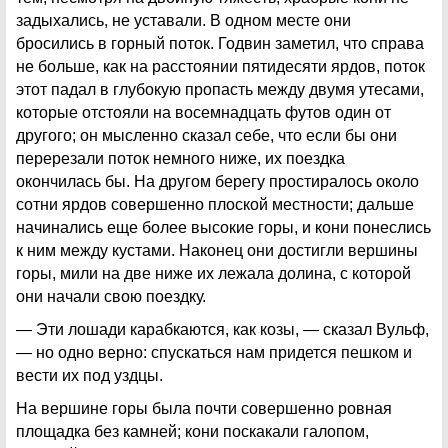
задыхались, не уставали. В одном месте они
бросились в горный поток. Годвин заметил, что справа
не больше, как на расстоянии пятидесяти ярдов, поток
этот падал в глубокую пропасть между двумя утесами,
которые отстояли на восемнадцать футов один от
другого; он мысленно сказал себе, что если бы они
перерезали поток немного ниже, их поездка
окончилась бы. На другом берегу простиралось около
сотни ярдов совершенно плоской местности; дальше
начинались еще более высокие горы, и кони понеслись
к ним между кустами. Наконец они достигли вершины
горы, мили на две ниже их лежала долина, с которой
они начали свою поездку.
— Эти лошади карабкаются, как козы, — сказал Вульф,
— но одно верно: спускаться нам придется пешком и
вести их под уздцы.
На вершине горы была почти совершенно ровная
площадка без камней; кони поскакали галопом,