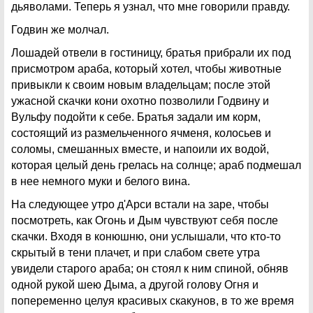
дьяволами. Теперь я узнал, что мне говорили правду.
Годвин же молчал.
Лошадей отвели в гостиницу, братья прибрали их под
присмотром араба, который хотел, чтобы животные
привыкли к своим новым владельцам; после этой
ужасной скачки кони охотно позволили Годвину и
Вульфу подойти к себе. Братья задали им корм,
состоящий из размельченного ячменя, колосьев и
соломы, смешанных вместе, и напоили их водой,
которая целый день грелась на солнце; араб подмешал
в нее немного муки и белого вина.
На следующее утро д'Арси встали на заре, чтобы
посмотреть, как Огонь и Дым чувствуют себя после
скачки. Входя в конюшню, они услышали, что кто-то
скрытый в тени плачет, и при слабом свете утра
увидели старого араба; он стоял к ним спиной, обняв
одной рукой шею Дыма, а другой голову Огня и
попеременно целуя красивых скакунов, в то же время