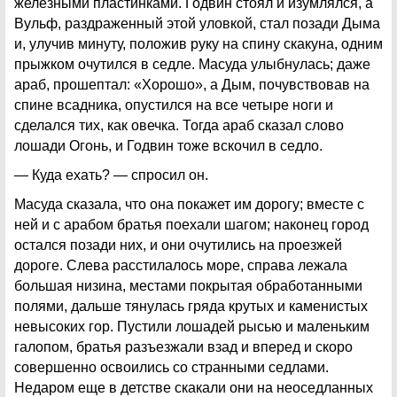
железными пластинками. Годвин стоял и изумлялся, а
Вульф, раздраженный этой уловкой, стал позади Дыма
и, улучив минуту, положив руку на спину скакуна, одним
прыжком очутился в седле. Масуда улыбнулась; даже
араб, прошептал: «Хорошо», а Дым, почувствовав на
спине всадника, опустился на все четыре ноги и
сделался тих, как овечка. Тогда араб сказал слово
лошади Огонь, и Годвин тоже вскочил в седло.
— Куда ехать? — спросил он.
Масуда сказала, что она покажет им дорогу; вместе с
ней и с арабом братья поехали шагом; наконец город
остался позади них, и они очутились на проезжей
дороге. Слева расстилалось море, справа лежала
большая низина, местами покрытая обработанными
полями, дальше тянулась гряда крутых и каменистых
невысоких гор. Пустили лошадей рысью и маленьким
галопом, братья разъезжали взад и вперед и скоро
совершенно освоились со странными седлами.
Недаром еще в детстве скакали они на неоседланных