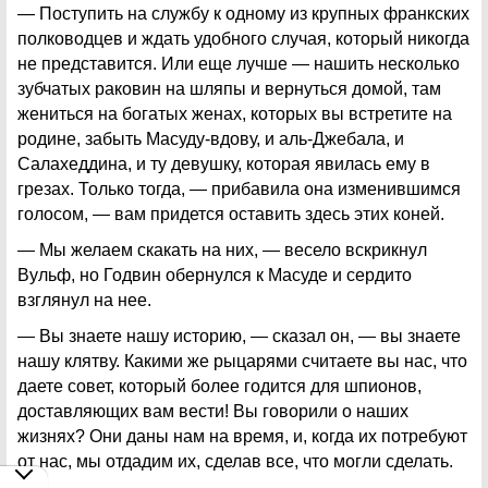
— Поступить на службу к одному из крупных франкских
полководцев и ждать удобного случая, который никогда
не представится. Или еще лучше — нашить несколько
зубчатых раковин на шляпы и вернуться домой, там
жениться на богатых женах, которых вы встретите на
родине, забыть Масуду-вдову, и аль-Джебала, и
Салахеддина, и ту девушку, которая явилась ему в
грезах. Только тогда, — прибавила она изменившимся
голосом, — вам придется оставить здесь этих коней.
— Мы желаем скакать на них, — весело вскрикнул
Вульф, но Годвин обернулся к Масуде и сердито
взглянул на нее.
— Вы знаете нашу историю, — сказал он, — вы знаете
нашу клятву. Какими же рыцарями считаете вы нас, что
даете совет, который более годится для шпионов,
доставляющих вам вести! Вы говорили о наших
жизнях? Они даны нам на время, и, когда их потребуют
от нас, мы отдадим их, сделав все, что могли сделать.