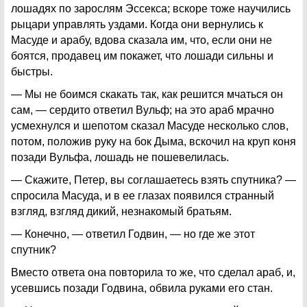
лошадях по зарослям Эссекса; вскоре тоже научились
рыцари управлять уздами. Когда они вернулись к
Масуде и арабу, вдова сказала им, что, если они не
боятся, продавец им покажет, что лошади сильны и
быстры.
— Мы не боимся скакать так, как решится мчаться он
сам, — сердито ответил Вульф; на это араб мрачно
усмехнулся и шепотом сказал Масуде несколько слов,
потом, положив руку на бок Дыма, вскочил на круп коня
позади Вульфа, лошадь не пошевелилась.
— Скажите, Петер, вы соглашаетесь взять спутника? —
спросила Масуда, и в ее глазах появился странный
взгляд, взгляд дикий, незнакомый братьям.
— Конечно, — ответил Годвин, — но где же этот
спутник?
Вместо ответа она повторила то же, что сделал араб, и,
усевшись позади Годвина, обвила руками его стан.