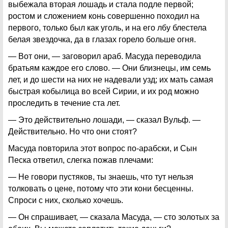
выбежала вторая лошадь и стала подле первой;
ростом и сложением конь совершенно походил на
первого, только был как уголь, и на его лбу блестела
белая звездочка, да в глазах горело больше огня.
— Вот они, — заговорил араб. Масуда переводила
братьям каждое его слово. — Они близнецы, им семь
лет, и до шести на них не надевали узд; их мать самая
быстрая кобылица во всей Сирии, и их род можно
проследить в течение ста лет.
— Это действительно лошади, — сказал Вульф. —
Действительно. Но что они стоят?
Масуда повторила этот вопрос по-арабски, и Сын
Песка ответил, слегка пожав плечами:
— Не говори пустяков, ты знаешь, что тут нельзя
толковать о цене, потому что эти кони бесценны.
Спроси с них, сколько хочешь.
— Он спрашивает, — сказала Масуда, — сто золотых за