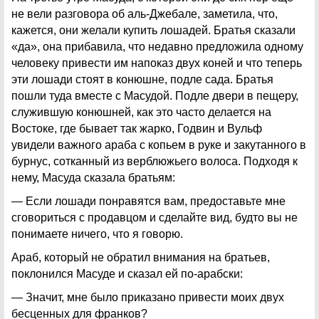
не вели разговора об аль-Джебале, заметила, что,
кажется, они желали купить лошадей. Братья сказали
«да», она прибавила, что недавно предложила одному
человеку привести им напоказ двух коней и что теперь
эти лошади стоят в конюшне, подле сада. Братья
пошли туда вместе с Масудой. Подле двери в пещеру,
служившую конюшней, как это часто делается на
Востоке, где бывает так жарко, Годвин и Вульф
увидели важного араба с копьем в руке и закутанного в
бурнус, сотканный из верблюжьего волоса. Подходя к
нему, Масуда сказала братьям:
— Если лошади понравятся вам, предоставьте мне
сговориться с продавцом и сделайте вид, будто вы не
понимаете ничего, что я говорю.
Араб, который не обратил внимания на братьев,
поклонился Масуде и сказал ей по-арабски:
— Значит, мне было приказано привести моих двух
бесценных для франков?