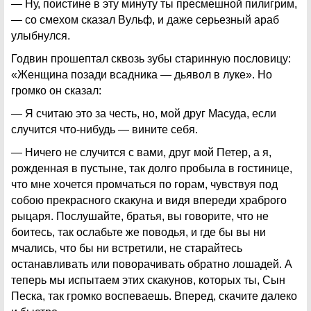
— Ну, поистине в эту минуту ты пресмешной пилигрим,
— со смехом сказал Вульф, и даже серьезный араб
улыбнулся.
Годвин прошептал сквозь зубы старинную пословицу:
«Женщина позади всадника — дьявол в луке». Но
громко он сказал:
— Я считаю это за честь, но, мой друг Масуда, если
случится что-нибудь — вините себя.
— Ничего не случится с вами, друг мой Петер, а я,
рожденная в пустыне, так долго пробыла в гостинице,
что мне хочется промчаться по горам, чувствуя под
собою прекрасного скакуна и видя впереди храброго
рыцаря. Послушайте, братья, вы говорите, что не
боитесь, так ослабьте же поводья, и где бы вы ни
мчались, что бы ни встретили, не старайтесь
останавливать или поворачивать обратно лошадей. А
теперь мы испытаем этих скакунов, которых ты, Сын
Песка, так громко воспеваешь. Вперед, скачите далеко