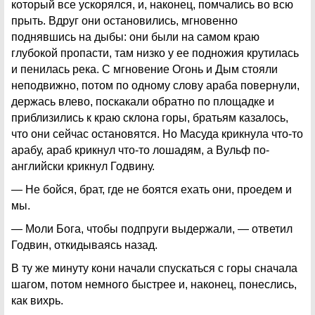
который все ускорялся, и, наконец, помчались во всю
прыть. Вдруг они остановились, мгновенно
поднявшись на дыбы: они были на самом краю
глубокой пропасти, там низко у ее подножия крутилась
и пенилась река. С мгновение Огонь и Дым стояли
неподвижно, потом по одному слову араба повернули,
держась влево, поскакали обратно по площадке и
приблизились к краю склона горы, братьям казалось,
что они сейчас остановятся. Но Масуда крикнула что-то
арабу, араб крикнул что-то лошадям, а Вульф по-
английски крикнул Годвину.
— Не бойся, брат, где не боятся ехать они, проедем и
мы.
— Моли Бога, чтобы подпруги выдержали, — ответил
Годвин, откидываясь назад.
В ту же минуту кони начали спускаться с горы сначала
шагом, потом немного быстрее и, наконец, понеслись,
как вихрь.