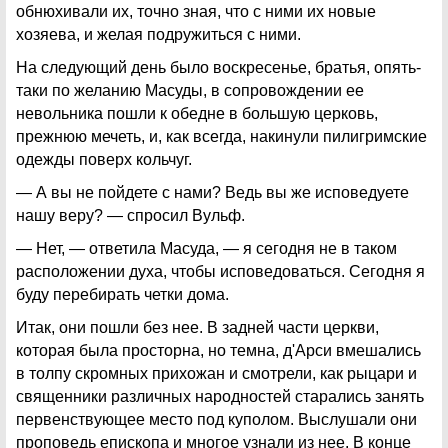
обнюхивали их, точно зная, что с ними их новые
хозяева, и желая подружиться с ними.
На следующий день было воскресенье, братья, опять-
таки по желанию Масуды, в сопровождении ее
невольника пошли к обедне в большую церковь,
прежнюю мечеть, и, как всегда, накинули пилигримские
одежды поверх кольчуг.
— А вы не пойдете с нами? Ведь вы же исповедуете
нашу веру? — спросил Вульф.
— Нет, — ответила Масуда, — я сегодня не в таком
расположении духа, чтобы исповедоваться. Сегодня я
буду перебирать четки дома.
Итак, они пошли без нее. В задней части церкви,
которая была просторна, но темна, д'Арси вмешались
в толпу скромных прихожан и смотрели, как рыцари и
священники различных народностей старались занять
первенствующее место под куполом. Выслушали они
проповедь епископа и многое узнали из нее. В конце