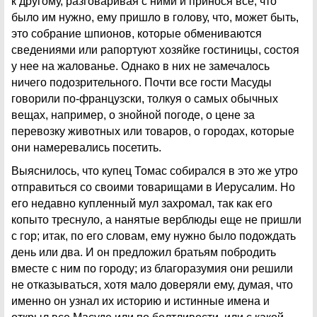
к другому, разговаривая с ними и принося все, что
было им нужно, ему пришло в голову, что, может быть,
это собрание шпионов, которые обмениваются
сведениями или рапортуют хозяйке гостиницы, состоя
у нее на жалованье. Однако в них не замечалось
ничего подозрительного. Почти все гости Масуды
говорили по-французски, толкуя о самых обычных
вещах, например, о знойной погоде, о цене за
перевозку животных или товаров, о городах, которые
они намеревались посетить.
Выяснилось, что купец Томас собирался в это же утро
отправиться со своими товарищами в Иерусалим. Но
его недавно купленный мул захромал, так как его
копыто треснуло, а нанятые верблюды еще не пришли
с гор; итак, по его словам, ему нужно было подождать
день или два. И он предложил братьям побродить
вместе с ним по городу; из благоразумия они решили
не отказываться, хотя мало доверяли ему, думая, что
именно он узнал их историю и истинные имена и