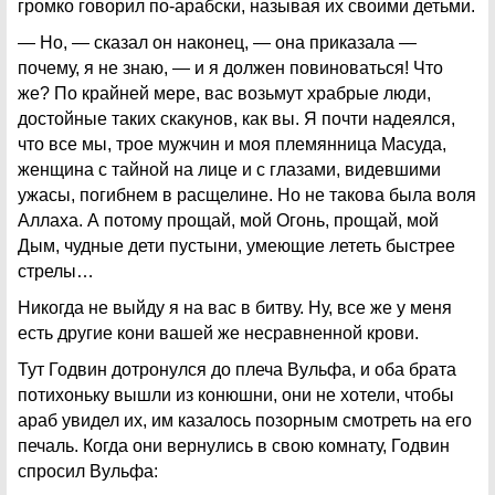
громко говорил по-арабски, называя их своими детьми.
— Но, — сказал он наконец, — она приказала —
почему, я не знаю, — и я должен повиноваться! Что
же? По крайней мере, вас возьмут храбрые люди,
достойные таких скакунов, как вы. Я почти надеялся,
что все мы, трое мужчин и моя племянница Масуда,
женщина с тайной на лице и с глазами, видевшими
ужасы, погибнем в расщелине. Но не такова была воля
Аллаха. А потому прощай, мой Огонь, прощай, мой
Дым, чудные дети пустыни, умеющие лететь быстрее
стрелы…
Никогда не выйду я на вас в битву. Ну, все же у меня
есть другие кони вашей же несравненной крови.
Тут Годвин дотронулся до плеча Вульфа, и оба брата
потихоньку вышли из конюшни, они не хотели, чтобы
араб увидел их, им казалось позорным смотреть на его
печаль. Когда они вернулись в свою комнату, Годвин
спросил Вульфа: