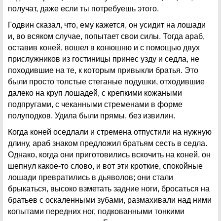
получат, даже если ты потребуешь этого.
Годвин сказал, что, ему кажется, он усидит на лошади
и, во всяком случае, попытает свои силы. Тогда араб,
оставив коней, вошел в конюшню и с помощью двух
прислужников из гостиницы принес узду и седла, не
походившие на те, к которым привыкли братья. Это
были просто толстые стеганые подушки, отходившие
далеко на круп лошадей, с крепкими кожаными
подпругами, с чеканными стременами в форме
полуподков. Удила были прямы, без извилин.
Когда коней оседлали и стремена отпустили на нужную
длину, араб знаком предложил братьям сесть в седла.
Однако, когда они приготовились вскочить на коней, он
шепнул какое-то слово, и вот эти кроткие, спокойные
лошади превратились в дьяволов; они стали
брыкаться, высоко взметать задние ноги, бросаться на
братьев с оскаленными зубами, размахивали над ними
копытами передних ног, подкованными тонкими