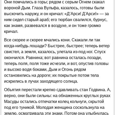
Они помчались в горы; рядом с серым Огнем скакал
вороной Дым. Глаза Вульфа, казалось, готовы были
выскочить наружу, и он кричал: «Д’Арси! Д'Арси!» — за
ним сидел старый араб; его тюрбан свалился, бурнус,
как знамя, развевался в воздухе, и он тоже громко
кричал.
Все скорее и скорее мчались кони. Скакали ли так
когда-нибудь лошади? Быстрее, быстрее; теперь ветер
свистел, а земля, казалось, улетала из-под ног. Спуск
окончился. Равнина; вот равнина осталась позади,
теперь поля, поля тоже исчезли, и вот, опустив головы
и высоко водя боками, Дым и Огонь рядом
остановились на дороге; их покрытые потом тела
искрились в лучах заходящего солнца.
Объятия перестали крепко сдавливать стан Годвина. А,
верно, они были сильны: на обнаженных круглых руках
Масуды остались отпечатки колец кольчуги, скрытой
под его туникой. Молодая женщина соскользнула на
землю, осматривала эти знаки. Потом она улыбнулась