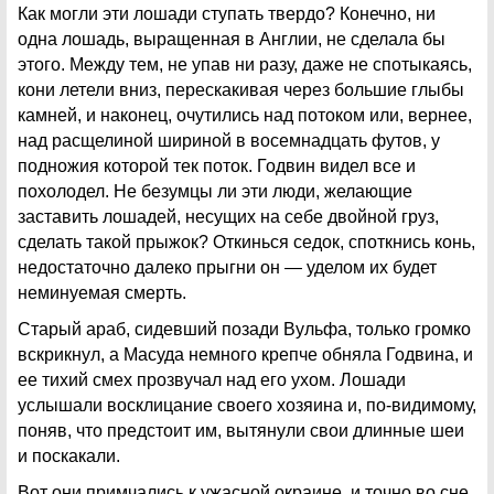
Как могли эти лошади ступать твердо? Конечно, ни
одна лошадь, выращенная в Англии, не сделала бы
этого. Между тем, не упав ни разу, даже не спотыкаясь,
кони летели вниз, перескакивая через большие глыбы
камней, и наконец, очутились над потоком или, вернее,
над расщелиной шириной в восемнадцать футов, у
подножия которой тек поток. Годвин видел все и
похолодел. Не безумцы ли эти люди, желающие
заставить лошадей, несущих на себе двойной груз,
сделать такой прыжок? Откинься седок, споткнись конь,
недостаточно далеко прыгни он — уделом их будет
неминуемая смерть.
Старый араб, сидевший позади Вульфа, только громко
вскрикнул, а Масуда немного крепче обняла Годвина, и
ее тихий смех прозвучал над его ухом. Лошади
услышали восклицание своего хозяина и, по-видимому,
поняв, что предстоит им, вытянули свои длинные шеи
и поскакали.
Вот они примчались к ужасной окраине, и точно во сне