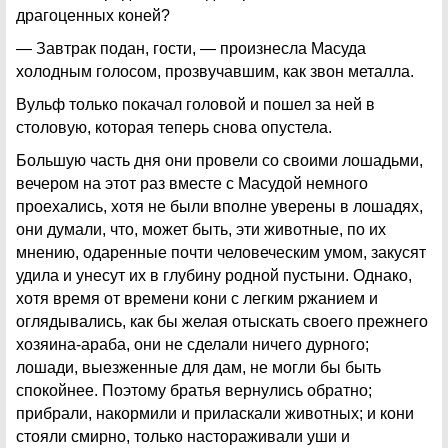
драгоценных коней?
— Завтрак подан, гости, — произнесла Масуда
холодным голосом, прозвучавшим, как звон металла.
Вульф только покачал головой и пошел за ней в
столовую, которая теперь снова опустела.
Большую часть дня они провели со своими лошадьми,
вечером на этот раз вместе с Масудой немного
проехались, хотя не были вполне уверены в лошадях,
они думали, что, может быть, эти животные, по их
мнению, одаренные почти человеческим умом, закусят
удила и унесут их в глубину родной пустыни. Однако,
хотя время от времени кони с легким ржанием и
оглядывались, как бы желая отыскать своего прежнего
хозяина-араба, они не сделали ничего дурного;
лошади, выезженные для дам, не могли бы быть
спокойнее. Поэтому братья вернулись обратно;
прибрали, накормили и приласкали животных; и кони
стояли смирно, только настораживали уши и