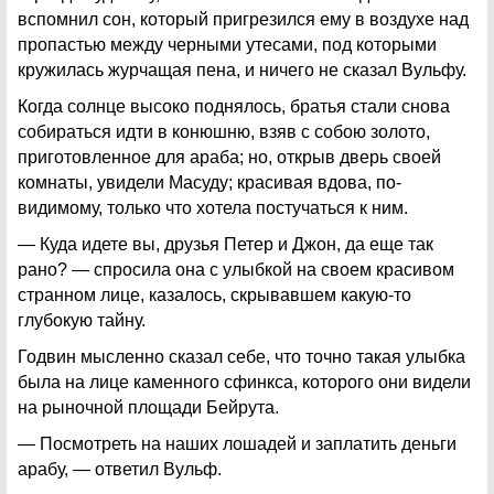
вспомнил сон, который пригрезился ему в воздухе над
пропастью между черными утесами, под которыми
кружилась журчащая пена, и ничего не сказал Вульфу.
Когда солнце высоко поднялось, братья стали снова
собираться идти в конюшню, взяв с собою золото,
приготовленное для араба; но, открыв дверь своей
комнаты, увидели Масуду; красивая вдова, по-
видимому, только что хотела постучаться к ним.
— Куда идете вы, друзья Петер и Джон, да еще так
рано? — спросила она с улыбкой на своем красивом
странном лице, казалось, скрывавшем какую-то
глубокую тайну.
Годвин мысленно сказал себе, что точно такая улыбка
была на лице каменного сфинкса, которого они видели
на рыночной площади Бейрута.
— Посмотреть на наших лошадей и заплатить деньги
арабу, — ответил Вульф.