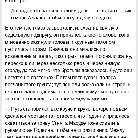
и быстро.
— Да падет это на твою голову, дочь, — ответил старик,
— и моли Аллаха, чтобы они усидели в седлах.
Его темные глаза засверкали, и, схватив круглую
седельную подпругу, он произнес какое-то слово, кони
мгновенно закинули головы и крупным галопом
пустились к горам. Сначала они мчались по
возделанным полям, с которых только что сняли жатву,
перескочили через несколько рвов и через низкую
ограду, да так мягко, что братьям показалось, будто они
несутся на ласточках. Потом потянулась полоса
песчанистого грунта; тут лошади поскакали быстрее, и
скоро начали подниматься по длинному склону горы, с
ловкостью кошек ставя ноги между камнями.
— Путь становился все круче и круче; вскоре подъем
сделался местами так отвесен, что Годвину пришлось
схватиться за гриву Огня, а Масуде тоже схватить
руками стан Годвина, чтобы не сползти вниз. Между
тем, несмотря на двойную тяжесть, храбрые кони не