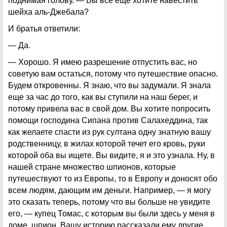
поднимая голову. — Вы все еще хотите навестить
шейха аль-Джебала?
И братья ответили:
— Да.
— Хорошо. Я имею разрешение отпустить вас, но
советую вам остаться, потому что путешествие опасно.
Будем откровенны. Я знаю, что вы задумали. Я знала
еще за час до того, как вы ступили на наш берег, и
потому привела вас в свой дом. Вы хотите попросить
помощи господина Сипана против Салахеддина, так
как желаете спасти из рук султана одну знатную вашу
родственницу, в жилах которой течет его кровь, руки
которой оба вы ищете. Вы видите, я и это узнала. Ну, в
нашей стране множество шпионов, которые
путешествуют то из Европы, то в Европу и доносят обо
всем людям, дающим им деньги. Например, — я могу
это сказать теперь, потому что вы больше не увидите
его, — купец Томас, с которым вы были здесь у меня в
доме, шпион. Вашу историю рассказали ему другие