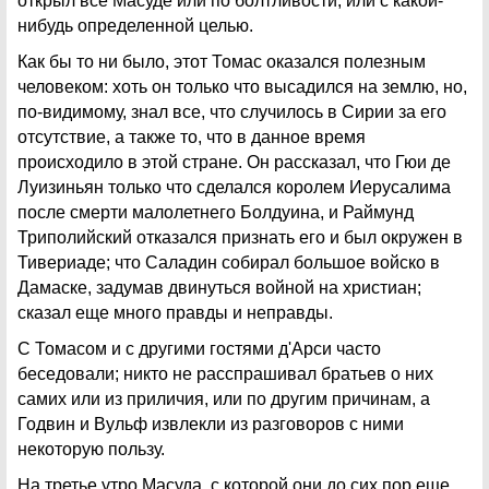
открыл все Масуде или по болтливости, или с какой-
нибудь определенной целью.
Как бы то ни было, этот Томас оказался полезным
человеком: хоть он только что высадился на землю, но,
по-видимому, знал все, что случилось в Сирии за его
отсутствие, а также то, что в данное время
происходило в этой стране. Он рассказал, что Гюи де
Луизиньян только что сделался королем Иерусалима
после смерти малолетнего Болдуина, и Раймунд
Триполийский отказался признать его и был окружен в
Тивериаде; что Саладин собирал большое войско в
Дамаске, задумав двинуться войной на христиан;
сказал еще много правды и неправды.
С Томасом и с другими гостями д'Арси часто
беседовали; никто не расспрашивал братьев о них
самих или из приличия, или по другим причинам, а
Годвин и Вульф извлекли из разговоров с ними
некоторую пользу.
На третье утро Масуда, с которой они до сих пор еще