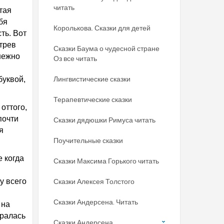
читать
тая
бя
Королькова. Сказки для детей
ть. Вот
трев
Сказки Баума о чудесной стране
 нежно
Оз все читать
Лингвистические сказки
буквой,
Терапевтические сказки
оттого,
почти
Сказки дядюшки Римуса читать
я
Поучительные сказки
е когда
Сказки Максима Горького читать
у всего
Сказки Алексея Толстого
Сказки Андерсена. Читать
 на
аралась
Сказки Андерсена