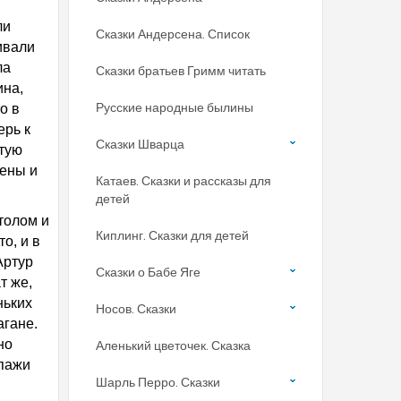
ли
Сказки Андерсена. Список
ивали
ла
Сказки братьев Гримм читать
ина,
Русские народные былины
о в
ерь к
Сказки Шварца
ытую
пены и
Катаев. Сказки и рассказы для
детей
толом и
Киплинг. Сказки для детей
о, и в
Артур
Сказки о Бабе Яге
т же,
ньких
Носов. Сказки
агане.
но
Аленький цветочек. Сказка
ипажи
Шарль Перро. Сказки