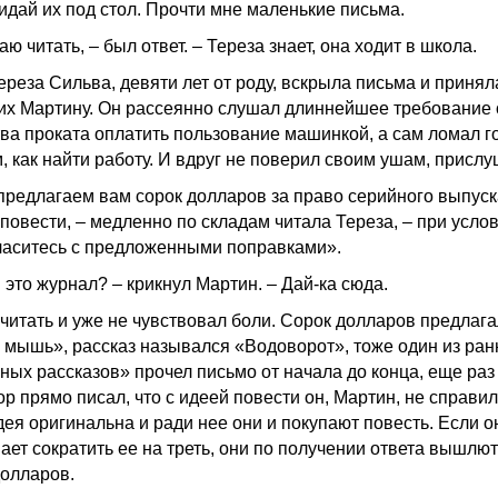
Кидай их под стол. Прочти мне маленькие письма.
аю читать, – был ответ. – Тереза знает, она ходит в школа.
ереза Сильва, девяти лет от роду, вскрыла письма и принял
 их Мартину. Он рассеянно слушал длиннейшее требование 
тва проката оплатить пользование машинкой, а сам ломал г
, как найти работу. И вдруг не поверил своим ушам, прислу
предлагаем вам сорок долларов за право серийного выпуск
повести, – медленно по складам читала Тереза, – при услов
ласитесь с предложенными поправками».
 это журнал? – крикнул Мартин. – Дай-ка сюда.
 читать и уже не чувствовал боли. Сорок долларов предлаг
 мышь», рассказ назывался «Водоворот», тоже один из ран
ных рассказов» прочел письмо от начала до конца, еще раз
р прямо писал, что с идеей повести он, Мартин, не справил
дея оригинальна и ради нее они и покупают повесть. Если о
ает сократить ее на треть, они по получении ответа вышлю
долларов.