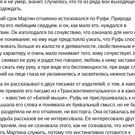
 и не умер, значит, случилось что-то из ряда вон выходяще
подождать.
гий срок Мартин отчаянно истосковался по Руфи. Природа
ла его любящим сердцем, и он, как мало кто, нуждался в
твии. Он изголодался по сочувствию, что означало для него 
ое понимание; но ему еще предстояло узнать, что Руфь спо
твовать больше из жалости и деликатности, свойственным е
 характеру, и очень мало понимает того, кому сочувствует. 
 сжимал ее руку и радостно говорил, любовь к нему застав
 сжать ему руку, а при виде его беспомощности, при виде с
ний на лице глаза ее увлажнились и засветились нежностью
а он рассказывал о двух письмах от издателей, о том, в как
ие привело его письмо из «Трансконтинентального» и в как
г – известие от «Белой мыши», Руфь не прислушивалась к н
ышала его слова и понимала их буквальный смысл, но не б
 разделяла ни его отчаяния, ни восторга. Она оставалась в
Судьба рассказов ее не интересовала. Ее интересовало друг
прочем, она не сознавала этого, как не сознавала, что хочет
ить Мартина служить, потому что инстинктивно готовится к