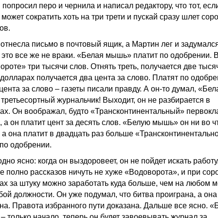
попросил перо и чернила и написал редактору, что тот, есл
 может сократить хоть на три трети и пускай сразу шлет сор
ов.
 отнесла письмо в почтовый ящик, а Мартин лег и задумался
, это все же не враки. «Белая мышь» платит по одобрении. 
ороте» три тысячи слов. Отнять треть, получается две тыся
 долларах получается два цента за слово. Платят по одобре
цента за слово – газеты писали правду. А он-то думал, «Бел
третьесортный журнальчик! Выходит, он не разбирается в
ах. Он воображал, будто «Трансконтинентальный» первок
 а он платит цент за десять слов. «Белую мышь» он ни во ч
, а она платит в двадцать раз больше «Трансконтинентально
 по одобрении.
одно ясно: когда он выздоровеет, он не пойдет искать работу
ве полно рассказов ничуть не хуже «Водоворота», и при сор
ах за штуку можно заработать куда больше, чем на любом м
бой должности. Он уже подумал, что битва проиграна, а она
на. Правота избранного пути доказана. Дальше все ясно. «
– только начало, теперь он будет завоевывать журнал за