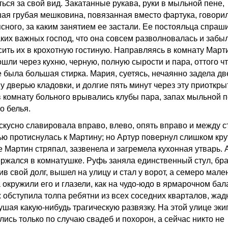
ться за свой вид. Закатанные рукава, руки в мыльной пене,
ая грубая мешковина, повязанная вместо фартука, говори
ясного, за каким занятием ее застали. Ее постояльца спраш
аких важных господ, что она совсем разволновалась и забы
сить их в крохотную гостиную. Направляясь в комнату Март
шли через кухню, черную, полную сырости и пара, оттого чт
е была большая стирка. Мария, суетясь, нечаянно задела дв
у дверью кладовки, и долгие пять минут через эту приоткр
в комнату больного врывались клубы пара, запах мыльной 
о белья.
скусно славировала вправо, влево, опять вправо и между с
ью протиснулась к Мартину; но Артур повернул слишком крут
де Мартин стряпал, зазвенела и загремела кухонная утварь. 
ержался в комнатушке. Руфь заняла единственный стул, бра
в свой долг, вышел на улицу и стал у ворот, а семеро мале
 окружили его и глазели, как на чудо-юдо в ярмарочном бал
 обступила толпа ребятни из всех соседних кварталов, жад
ушая какую-нибудь трагическую развязку. На этой улице эк
лись только по случаю свадеб и похорон, а сейчас никто не