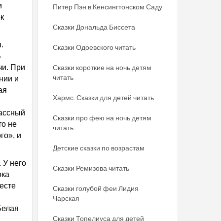
и
Питер Пэн в Кенсингтонском Саду
ок
Сказки Дональда Биссета
.
Сказки Одоевского читать
В
чи. При
Сказки короткие на ночь детям
читать
нии и
ая
Хармс. Сказки для детей читать
лассный
Сказки про фею на ночь детям
то не
читать
го», и
Детские сказки по возрастам
. У него
Сказки Ремизова читать
ока
есте
Сказки голубой феи Лидия
Чарская
Белая
Сказки Топелиуса для детей