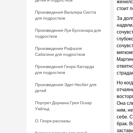
женился
стоит 
Произведения Вальтера Скотта
для подростков
За дол
надели
Произведения Луи Буссенара для
сочувс
подростков
глубок
сочувс
Произведения Рафаэля
мягкому
Сабатини для подростков
Мартин
ответно
Произведения Генри Хаггарда
для подростков
страда
Но когд
Произведения Эдит Несбит для
отчаян
детей
востор
Портрет Дориана Грея Оскар
Она сл
Уайльд
ним, не
себе. 
О. Генри рассказы
брак. В
застав
Киплинг повести для детей