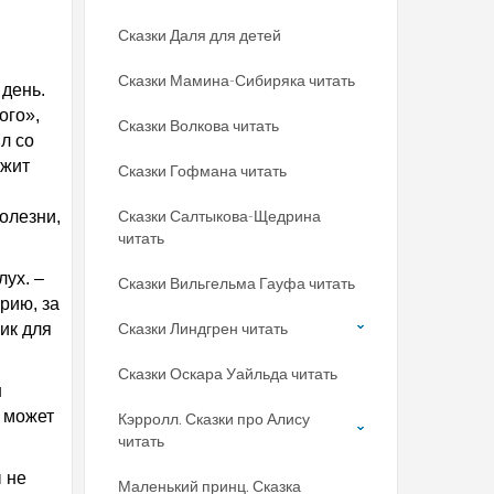
Сказки Даля для детей
Сказки Мамина-Сибиряка читать
день.
ого»,
Сказки Волкова читать
л со
ежит
Сказки Гофмана читать
Сказки Салтыкова-Щедрина
олезни,
читать
лух. –
Сказки Вильгельма Гауфа читать
рию, за
Сказки Линдгрен читать
ик для
Сказки Оскара Уайльда читать
н
е может
Кэрролл. Сказки про Алису
читать
 не
Маленький принц. Сказка