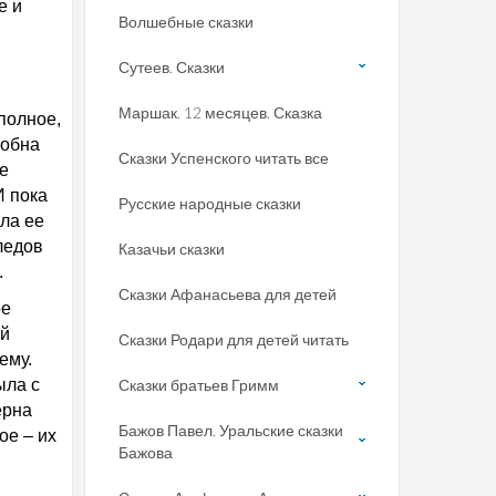
е и
Волшебные сказки
Сутеев. Сказки
Маршак. 12 месяцев. Сказка
полное,
собна
Сказки Успенского читать все
е
И пока
Русские народные сказки
ила ее
ледов
Казачьи сказки
.
Сказки Афанасьева для детей
ое
ой
Сказки Родари для детей читать
ему.
ыла с
Сказки братьев Гримм
ерна
Бажов Павел. Уральские сказки
ое – их
Бажова