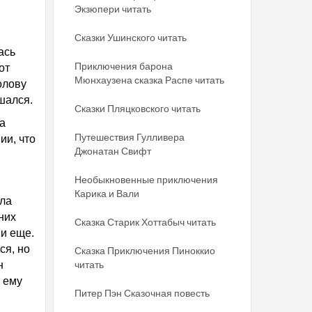
Экзюпери читать
Сказки Ушинского читать
ась
Приключения барона
от
Мюнхаузена сказка Распе читать
олову
шался.
Сказки Пляцковского читать
а
Путешествия Гулливера
ии, что
Джонатан Свифт
Необыкновенные приключения
Карика и Вали
ала
них
Сказка Старик Хоттабыч читать
 и еще.
ся, но
Сказка Приключения Пиноккио
читать
н
т ему
Питер Пэн Сказочная повесть