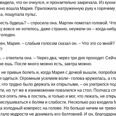
увидела, что он очнулся, и пронзительно закричала. Из кухни
но вошла Мария. Приложила натруженную руку к горячему
а, пощупала пульс.
есть будешь? – спросила она. Мартин помотал головой. Что-
у вовсе не хотелось, даже странно, неужели он – когда-ниб
голоден.
ен, Мария. – слабым голосом сказал он. – Что это со мной?
?
, – ответила она. – Через два, через три дня проходит. Сейч
не ешь. После много можно есть, завтра можно.
 не привык болеть и, когда Мария с дочкой вышли, попробо
 и одеться. Огромным усилием воли– голова кружилась, а гл
, что трудно было держать их открытыми, – он ухитрился по
ти, но тут же в изнеможении повалился на стол. Полчаса сп
ся опять лечь в постель, и только и мог, что лежать, не отк
прислушиваться к болям и слабости. Несколько раз входила 
а холодный компресс на голове. Но больше ничем не трево
атало мудрости не донимать его болтовней. И он, благодарн