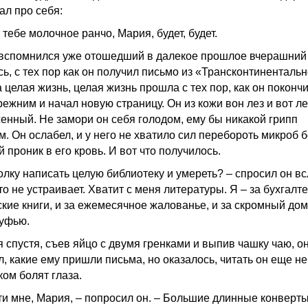
ал про себя:
 тебе молочное ранчо, Мария, будет, будет.
вспомнился уже отошедший в далекое прошлое вчерашний 
ь, с тех пор как он получил письмо из «Трансконтинентальн
целая жизнь, целая жизнь прошла с тех пор, как он покончи
режним и начал новую страницу. Он из кожи вон лез и вот л
енный. Не замори он себя голодом, ему бы никакой грипп
м. Он ослабел, и у него не хватило сил перебороть микроб б
 проник в его кровь. И вот что получилось.
олку написать целую библиотеку и умереть? – спросил он вс
о не устраивает. Хватит с меня литературы. Я – за бухгалте
ские книги, и за ежемесячное жалованье, и за скромный дом
Руфью.
я спустя, съев яйцо с двумя гренками и выпив чашку чаю, о
л, какие ему пришли письма, но оказалось, читать он еще н
ком болят глаза.
ти мне, Мария, – попросил он. – Большие длинные конверты