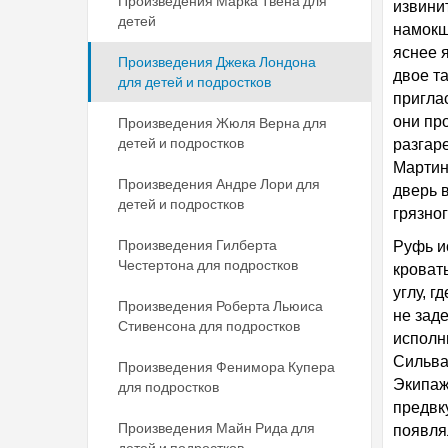
Произведения Марка Твена для
извини
детей
намокш
яснее 
Произведения Джека Лондона
двое т
для детей и подростков
пригла
они про
Произведения Жюля Верна для
детей и подростков
разгар
Мартин
Произведения Андре Лори для
дверь 
детей и подростков
грязног
Произведения Гилберта
Руфь и
Честертона для подростков
кроват
углу, г
Произведения Роберта Льюиса
не зад
Стивенсона для подростков
исполни
Сильва
Произведения Фенимора Купера
Экипаж
для подростков
предвк
Произведения Майн Рида для
появля
детей и подростков