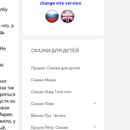
change site version
 лбу
что, а
удь
 Не
СКАЗКИ
ДЛЯ ДЕТЕЙ
ас
Пушкин. Сказки для детей
Сказка Маше
вал
аза так
Сказки Льва Толстого
дняться
устя он
Сказки Лизе
рывая
Мария,
Винни-Пух. Читать
жила, у
Ершов Пётр. Сказки
ый,