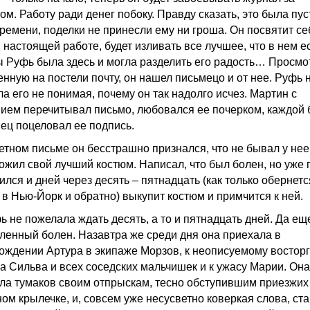
м. Работу ради денег побоку. Правду сказать, это была пус
времени, поделки не принесли ему ни гроша. Он посвятит се
 настоящей работе, будет изливать все лучшее, что в нем ес
ы Руфь была здесь и могла разделить его радость… Просмо
енную на постели почту, он нашел письмецо и от нее. Руфь
а его не понимая, почему он так надолго исчез. Мартин с
ием перечитывал письмо, любовался ее почерком, каждой 
нец поцеловал ее подпись.
етном письме он бесстрашно признался, что не бывал у нее 
ложил свой лучший костюм. Написал, что был болен, но уже 
лся и дней через десять – пятнадцать (как только обернетс
 в Нью-Йорк и обратно) выкупит костюм и примчится к ней.
ь не пожелала ждать десять, а то и пятнадцать дней. Да ещ
ленный болен. Назавтра же среди дня она приехала в
ождении Артура в экипаже Морзов, к неописуемому восторг
а Сильва и всех соседских мальчишек и к ужасу Марии. Она
ла тумаков своим отпрыскам, тесно обступившим приезжих
ном крылечке, и, совсем уже несусветно коверкая слова, ст