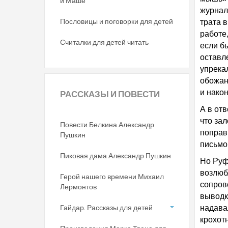
и Маше
журнало
Пословицы и поговорки для детей
трата 
работе,
Считалки для детей читать
если б
оставл
упрекал
обожан
и нако
РАССКАЗЫ
И ПОВЕСТИ
А в отв
что за
Повести Белкина Александр
поправи
Пушкин
письмо
Пиковая дама Александр Пушкин
Но Руф
возлюб
Герой нашего времени Михаил
сопров
Лермонтов
выводк
Гайдар. Рассказы для детей
надава
крохот