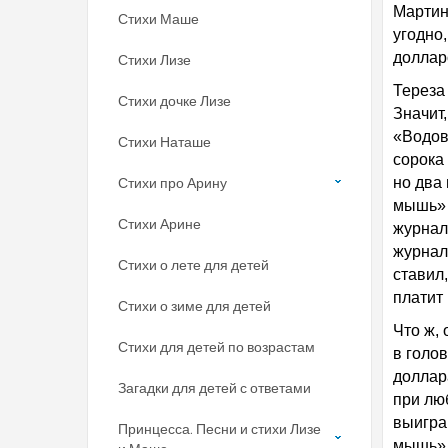
Мартин 
Стихи Маше
угодно,
доллар
Стихи Лизе
Тереза
Стихи дочке Лизе
Значит
«Водов
Стихи Наташе
сорока
Стихи про Арину
но два 
мышь» 
Стихи Арине
журнал
журнал,
Стихи о лете для детей
ставил
платит
Стихи о зиме для детей
Что ж, 
Стихи для детей по возрастам
в голо
доллар
Загадки для детей с ответами
при лю
выигра
Принцесса. Песни и стихи Лизе
мышь» 