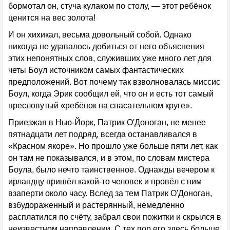
бормотал он, стуча кулаком по столу, — этот ребёнок
ценится на вес золота!
И он хихикал, весьма довольный собой. Однако
никогда не удавалось добиться от него объяснения
этих непонятных слов, служивших уже много лет для
четы Боул источником самых фантастических
предположений. Вот почему так взволновалась миссис
Боул, когда Эрик сообщил ей, что он и есть тот самый
пресловутый «ребёнок на спасательном круге».
Приезжая в Нью-Йорк, Патрик О'Доноган, не менее
пятнадцати лет подряд, всегда останавливался в
«Красном якоре». Но прошло уже больше пяти лет, как
он там не показывался, и в этом, по словам мистера
Боула, было нечто таинственное. Однажды вечером к
ирландцу пришёл какой-то человек и провёл с ним
взаперти около часу. Вслед за тем Патрик О'Доноган,
взбудораженный и растерянный, немедленно
расплатился по счёту, забрал свои пожитки и скрылся в
неизвестном направлении. С тех пор его здесь больше