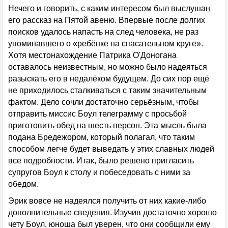
Нечего и говорить, с каким интересом был выслушан
его рассказ на Пятой авеню. Впервые после долгих
поисков удалось напасть на след человека, не раз
упоминавшего о «ребёнке на спасательном круге».
Хотя местонахождение Патрика О'Доногана
оставалось неизвестным, но можно было надеяться
разыскать его в недалёком будущем. До сих пор ещё
не приходилось сталкиваться с таким значительным
фактом. Дело сочли достаточно серьёзным, чтобы
отправить миссис Боул телеграмму с просьбой
приготовить обед на шесть персон. Эта мысль была
подана Бредежором, который полагал, что таким
способом легче будет выведать у этих славных людей
все подробности. Итак, было решено пригласить
супругов Боул к столу и побеседовать с ними за
обедом.
Эрик вовсе не надеялся получить от них какие-либо
дополнительные сведения. Изучив достаточно хорошо
чету Боул, юноша был уверен, что они сообщили ему