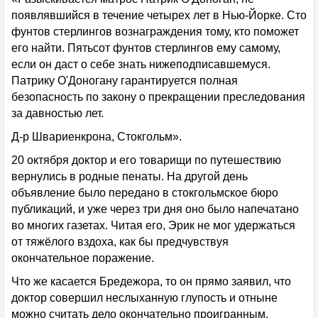
появлявшийся в течение четырех лет в Нью-Йорке. Сто
фунтов стерлингов вознаграждения тому, кто поможет
его найти. Пятьсот фунтов стерлингов ему самому,
если он даст о себе знать нижеподписавшемуся.
Патрику О'Доногану гарантируется полная
безопасность по закону о прекращении преследования
за давностью лет.
Д-р Швариенкрона, Стокгольм».
20 октября доктор и его товарищи по путешествию
вернулись в родные пенаты. На другой день
объявление было передано в стокгольмское бюро
публикаций, и уже через три дня оно было напечатано
во многих газетах. Читая его, Эрик не мог удержаться
от тяжёлого вздоха, как бы предчувствуя
окончательное поражение.
Что же касается Бредежора, то он прямо заявил, что
доктор совершил неслыханную глупость и отныне
можно считать дело окончательно проигранным.