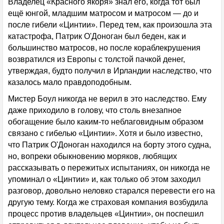
Владелец «Красного якоря» знал его, когда тот был
ещё юнгой, младшим матросом и матросом — до и
после гибели «Цинтии». Перед тем, как произошла эта
катастрофа, Патрик О'Доноган был беден, как и
большинство матросов, но после кораблекрушения
возвратился из Европы с толстой пачкой денег,
утверждая, будто получил в Ирландии наследство, что
казалось мало правдоподобным.
Мистер Боул никогда не верил в это наследство. Ему
даже приходило в голову, что столь внезапное
обогащение было каким-то неблаговидным образом
связано с гибелью «Цинтии». Хотя и было известно,
что Патрик О'Доноган находился на борту этого судна,
но, вопреки обыкновению моряков, любящих
рассказывать о пережитых испытаниях, он никогда не
упоминал о «Цинтии» и, как только об этом заходил
разговор, довольно неловко старался перевести его на
другую тему. Когда же страховая компания возбудила
процесс против владельцев «Цинтии», он поспешил