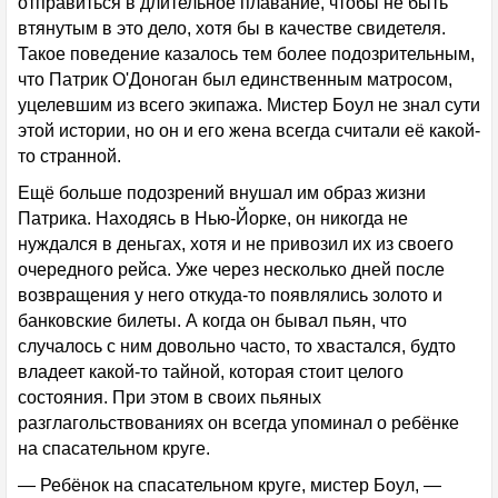
отправиться в длительное плавание, чтобы не быть
втянутым в это дело, хотя бы в качестве свидетеля.
Такое поведение казалось тем более подозрительным,
что Патрик О'Доноган был единственным матросом,
уцелевшим из всего экипажа. Мистер Боул не знал сути
этой истории, но он и его жена всегда считали её какой-
то странной.
Ещё больше подозрений внушал им образ жизни
Патрика. Находясь в Нью-Йорке, он никогда не
нуждался в деньгах, хотя и не привозил их из своего
очередного рейса. Уже через несколько дней после
возвращения у него откуда-то появлялись золото и
банковские билеты. А когда он бывал пьян, что
случалось с ним довольно часто, то хвастался, будто
владеет какой-то тайной, которая стоит целого
состояния. При этом в своих пьяных
разглагольствованиях он всегда упоминал о ребёнке
на спасательном круге.
— Ребёнок на спасательном круге, мистер Боул, —