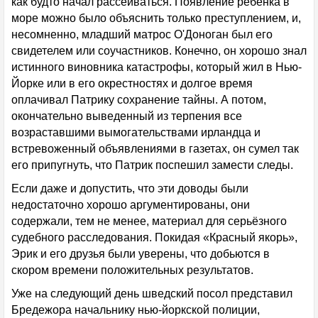
как будто начал рассеиваться. Появление ребёнка в
море можно было объяснить только преступлением, и,
несомненно, младший матрос О'Доноган был его
свидетелем или соучастников. Конечно, он хорошо знал
истинного виновника катастрофы, который жил в Нью-
Йорке или в его окрестностях и долгое время
оплачивал Патрику сохранение тайны. А потом,
окончательно выведенный из терпения все
возраставшими вымогательствами ирландца и
встревоженный объявлениями в газетах, он сумел так
его припугнуть, что Патрик поспешил замести следы.
Если даже и допустить, что эти доводы были
недостаточно хорошо аргументированы, они
содержали, тем не менее, материал для серьёзного
судебного расследования. Покидая «Красный якорь»,
Эрик и его друзья были уверены, что добьются в
скором времени положительных результатов.
Уже на следующий день шведский посол представил
Бредежора начальнику нью-йоркской полиции,