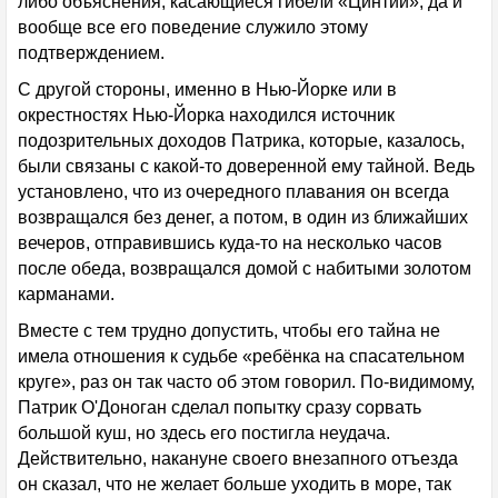
либо объяснения, касающиеся гибели «Цинтии», да и
вообще все его поведение служило этому
подтверждением.
С другой стороны, именно в Нью-Йорке или в
окрестностях Нью-Йорка находился источник
подозрительных доходов Патрика, которые, казалось,
были связаны с какой-то доверенной ему тайной. Ведь
установлено, что из очередного плавания он всегда
возвращался без денег, а потом, в один из ближайших
вечеров, отправившись куда-то на несколько часов
после обеда, возвращался домой с набитыми золотом
карманами.
Вместе с тем трудно допустить, чтобы его тайна не
имела отношения к судьбе «ребёнка на спасательном
круге», раз он так часто об этом говорил. По-видимому,
Патрик О'Доноган сделал попытку сразу сорвать
большой куш, но здесь его постигла неудача.
Действительно, накануне своего внезапного отъезда
он сказал, что не желает больше уходить в море, так