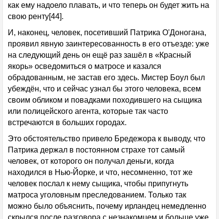
как ему надоело плавать, и что теперь он будет жить на
свою ренту[44].
И, наконец, человек, посетивший Патрика О'Доногана,
проявил явную заинтересованность в его отъезде: уже
на следующий день он ещё раз зашёл в «Красный
якорь» осведомиться о матросе и казался
обрадованным, не застав его здесь. Мистер Боул был
убеждён, что и сейчас узнал бы этого человека, всем
своим обликом и повадками походившего на сыщика
или полицейского агента, которые так часто
встречаются в больших городах.
Это обстоятельство привело Бредежора к выводу, что
Патрика держал в постоянном страхе тот самый
человек, от которого он получал деньги, когда
находился в Нью-Йорке, и что, несомненно, тот же
человек послал к нему сыщика, чтобы припугнуть
матроса уголовным преследованием. Только так
можно было объяснить, почему ирландец немедленно
скрылся после разговора с незнакомцем и больше уже