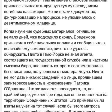
противной стороны. Тем не менее страховой компании
пришлось выплатить крупную сумму наследникам
погибших пассажиров. Но ни в каких документах,
фигурировавших на процессе, не упоминалось о
девятимесячном младенце.
Когда изучение судебных материалов, отнявшее
немало дней, уже подходило к концу, Бредежора
пригласил к себе начальник полиции и сообщил, что, к
величайшему сожалению, ничего не удалось
обнаружить. Никто в Нью-Йорке не знал агента,
состоявшего на государственной службе или в частном
сыскном бюро, внешность которого соответствовала
бы описаниям, полученным от мистера Боула. Никто
не мог дать никаких сведений и о лице, проявившем
заинтересованность в исчезновении Патрика
О'Доногана. Что же касается последнего, то, по
крайней мере, уже четыре года, как он не появлялся на
территории Соединённых Штатов. Его приметы были
взяты на учёт на тот случай, если бы этого матроса
удалось когда-нибудь обнаружить. В то же время