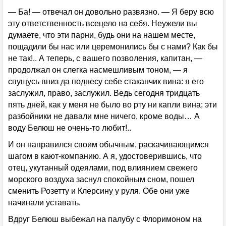
— Ба! — отвечал он довольно развязно. — Я беру всю
эту ответственность всецело на себя. Неужели вы
думаете, что эти парни, будь они на нашем месте,
пощадили бы нас или церемонились бы с нами? Как бы
не так!.. А теперь, с вашего позволения, капитан, —
продолжал он слегка насмешливым тоном, — я
спущусь вниз да поднесу себе стаканчик вина: я его
заслужил, право, заслужил. Ведь сегодня тридцать
пять дней, как у меня не было во рту ни капли вина; эти
разбойники не давали мне ничего, кроме воды… А
воду Белюш не очень-то любит!..
И он направился своим обычным, раскачивающимся
шагом в кают-компанию. А я, удостоверившись, что
отец, укутанный одеялами, под влиянием свежего
морского воздуха заснул спокойным сном, пошел
сменить Розетту и Клерсину у руля. Обе они уже
начинали уставать.
Вдруг Белюш выбежал на палубу с Флоримоном на