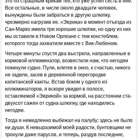
это по страшным крикам тех, кто уже успел сесть в нее.
Все остальные, в числе около двадцати человек,
вынуждены были забраться в другую шлюпку,
чрезмерно нагрузив ее. «Эврика» в момент отъезда из
Сан-Марко имела три хорошие шлюпки, но одну из них
мы оставили в Новом Орлеане с тем констеблем,
которого тогда захватили вместе с Вик-Любеном.
Четыре минуты спустя два выстрела, направленные в
кормовой иллюминатор, возвестили нам, что негодяи
покинули судно. Пули, влетев в окно, к счастью, никого
не задели, засев в деревянной перегородке
капитанской каюты. Встав боком у одного из
иллюминаторов, я вскоре увидел в полосе,
оставляемой «Эврикой» за кормой, на расстоянии ста-
двухсот сажен от судна шлюпку, где находились
негодяи.
Тогда я немедленно выбежал на палубу; здесь не было
ни души. К невыразимой моей радости, бунтовщики не
тронули даже парусов, и теперь, раздув последние,