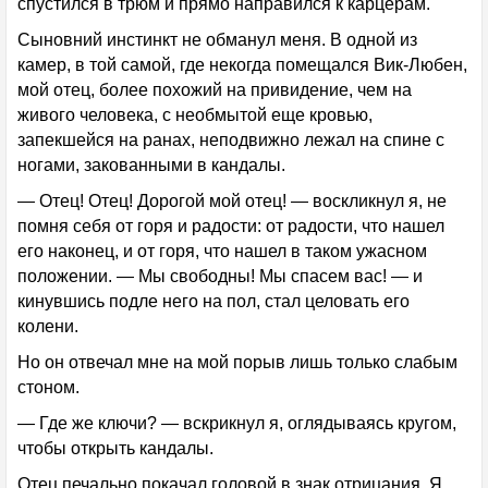
спустился в трюм и прямо направился к карцерам.
Сыновний инстинкт не обманул меня. В одной из
камер, в той самой, где некогда помещался Вик-Любен,
мой отец, более похожий на привидение, чем на
живого человека, с необмытой еще кровью,
запекшейся на ранах, неподвижно лежал на спине с
ногами, закованными в кандалы.
— Отец! Отец! Дорогой мой отец! — воскликнул я, не
помня себя от горя и радости: от радости, что нашел
его наконец, и от горя, что нашел в таком ужасном
положении. — Мы свободны! Мы спасем вас! — и
кинувшись подле него на пол, стал целовать его
колени.
Но он отвечал мне на мой порыв лишь только слабым
стоном.
— Где же ключи? — вскрикнул я, оглядываясь кругом,
чтобы открыть кандалы.
Отец печально покачал головой в знак отрицания. Я