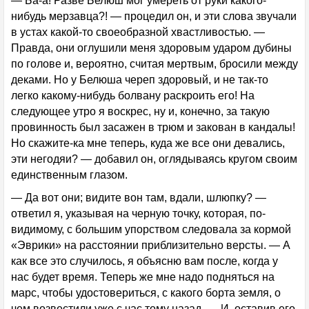
— Ба-а! Разве Белюш мог умереть от руки какого-
нибудь мерзавца?! — процедил он, и эти слова звучали
в устах какой-то своеобразной хвастливостью. —
Правда, они оглушили меня здоровым ударом дубины
по голове и, вероятно, считая мертвым, бросили между
деками. Но у Белюша череп здоровый, и не так-то
легко какому-нибудь болвану раскроить его! На
следующее утро я воскрес, ну и, конечно, за такую
провинность был засажен в трюм и закован в кандалы!
Но скажите-ка мне теперь, куда же все они девались,
эти негодяи? — добавил он, оглядываясь кругом своим
единственным глазом.
— Да вот они; видите вон там, вдали, шлюпку? —
ответил я, указывая на черную точку, которая, по-
видимому, с большим упорством следовала за кормой
«Эврики» на расстоянии приблизительно версты. — А
как все это случилось, я объясню вам после, когда у
нас будет время. Теперь же мне надо подняться на
марс, чтобы удостовериться, с какого борта земля, о
чем возвестили уже с час тому назад. — И, оставив его