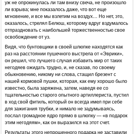
уж не опрокинулась ли там внизу свеча, не произошло
ли взрыва; мне показалось даже, что вот еще
мгновение, и все мы взлетим на воздух… Но нет, это,
оказалось, стрелял Белюш, которому вдруг вздумалось
отпраздновать с наибольшей торжественностью свое
освобождение от уз.
Видя, что бунтовщики в своей шлюпке находятся как
раз на расстоянии пушечного выстрела от «Эврики»,
он решил, что лучшего случая избавить мир от таких
негодяев ожидать трудно, и, не сказав, по своему
обыкновению, никому ни слова, стащил брезент с
нашей кормовой пушки, которая, как ему хорошо было
известно, была заряжена, затем, наведя ее со
тщательностью старого опытного артиллериста, пустил
в ход свой фитиль, который он всегда имел при себе
для зажигания трубки, и нимало не задумываясь,
послал громадное ядро прямо в шлюпку — «в подарок
этим негодяям», как он выразился на этот счет.
Результаты этого непрошенного подарка не заставили