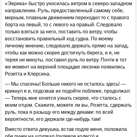
«Эврика» быстро уносилась ветром в северо-западном
направлении. Руль, предоставленный самому себе,
мерным, плавным движением переходил то с правого
борта на левый, то с левого на правый. Следовало
только взяться за него, поставить по ветру, чтобы
восстановить правильный ход судна. По моему
личному мнению, следовало держать прямо на запад,
чтобы как можно скорее достигнуть берега, и я, не
теряя ни минуты, поставил руль по ветру. Почти в тот
же момент на верхней площадке лесенки появились
Розетта и Клерсина.
— Мы спасены! Больше никого не осталось здесь! —
крикнул я и, подозвав их подойти поближе, продолжал:
— Теперь мне хочется узнать скорее, что сталось с
моим отцом. Скажите, можете ли вы, Розетта, сдержать
руль, пока я разыщу его между деками: по всей
вероятности, его держали где-нибудь там!
Вместо ответа девушка, встав подле меня, положила
обе ручки на штурвал (рулевое колесо) и