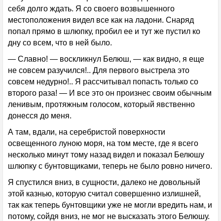
себя долго ждать. Я со своего возвышенного
местоположения видел все как на ладони. Снаряд
попал прямо в шлюпку, пробил ее и тут же пустил ко
дну со всем, что в ней было.
— Славно! — воскликнул Белюш, — как видно, я еще
не совсем разучился!.. Для первого выстрела это
совсем недурно!.. Я рассчитывал попасть только со
второго раза! — И все это он произнес своим обычным
ленивым, протяжным голосом, который явственно
донесся до меня.
А там, вдали, на серебристой поверхности
освещенного луною моря, на том месте, где я всего
несколько минут тому назад видел и показал Белюшу
шлюпку с бунтовщиками, теперь не было ровно ничего.
Я спустился вниз, в сущности, далеко не довольный
этой казнью, которую считал совершенно излишней,
так как теперь бунтовщики уже не могли вредить нам, и
потому, сойдя вниз, не мог не высказать этого Белюшу.