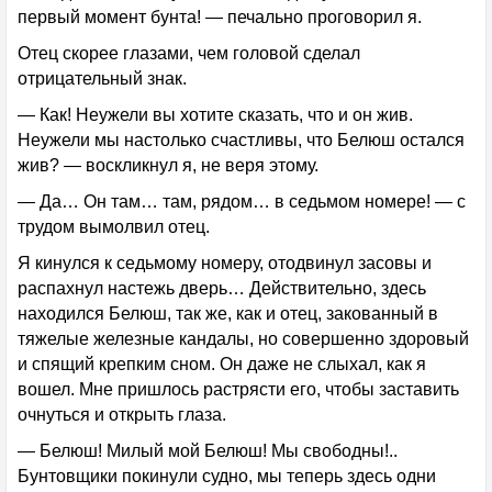
первый момент бунта! — печально проговорил я.
Отец скорее глазами, чем головой сделал
отрицательный знак.
— Как! Неужели вы хотите сказать, что и он жив.
Неужели мы настолько счастливы, что Белюш остался
жив? — воскликнул я, не веря этому.
— Да… Он там… там, рядом… в седьмом номере! — с
трудом вымолвил отец.
Я кинулся к седьмому номеру, отодвинул засовы и
распахнул настежь дверь… Действительно, здесь
находился Белюш, так же, как и отец, закованный в
тяжелые железные кандалы, но совершенно здоровый
и спящий крепким сном. Он даже не слыхал, как я
вошел. Мне пришлось растрясти его, чтобы заставить
очнуться и открыть глаза.
— Белюш! Милый мой Белюш! Мы свободны!..
Бунтовщики покинули судно, мы теперь здесь одни