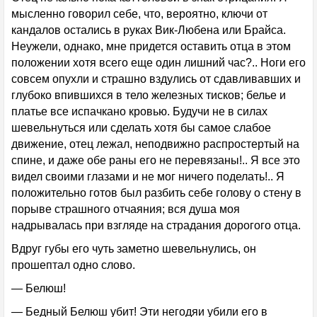
мысленно говорил себе, что, вероятно, ключи от
кандалов остались в руках Вик-Любена или Брайса.
Неужели, однако, мне придется оставить отца в этом
положении хотя всего еще один лишний час?.. Ноги его
совсем опухли и страшно вздулись от сдавливавших и
глубоко впившихся в тело железных тисков; белье и
платье все испачкано кровью. Будучи не в силах
шевельнуться или сделать хотя бы самое слабое
движение, отец лежал, неподвижно распростертый на
спине, и даже обе раны его не перевязаны!.. Я все это
видел своими глазами и не мог ничего поделать!.. Я
положительно готов был разбить себе голову о стену в
порыве страшного отчаяния; вся душа моя
надрывалась при взгляде на страдания дорогого отца.
Вдруг губы его чуть заметно шевельнулись, он
прошептал одно слово.
— Белюш!
— Бедный Белюш убит! Эти негодяи убили его в