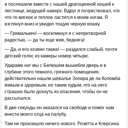
и поспешили вместе с нашей драгоценной ношей к
лестнице, ведущей наверх. Вдруг я почувствовал, что
что-то мягкое и теплое ластится к моим ногам. Я
взглянул вниз и увидел тощую черную кошку.
— Грималькен! — воскликнул я с непритворной
радостью, — да ты еще жив, бедняга!
— Да, и его хозяин также! — раздался слабый, почти
детский голос из камеры номер четыре.
Ударами ног мы с Белюшем вышибли дверь и в
глубине этого темного, грязного помещения,
действительно нашли шевалье Зопира де ла Коломба
живым и здоровым, но таким худым, что на него
страшно было дохнуть из опасения, чтобы он не
рассыпался.
В две секунды он оказался на свободе и помог нам
внести моего отца на палубу.
Там не произошло ничего нового. Розетта и Клерсина