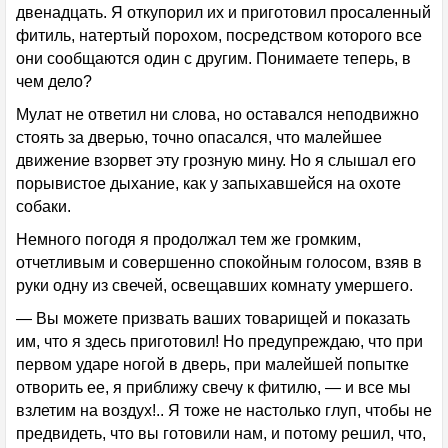
двенадцать. Я откупорил их и приготовил просаленный
фитиль, натертый порохом, посредством которого все
они сообщаются один с другим. Понимаете теперь, в
чем дело?
Мулат не ответил ни слова, но оставался неподвижно
стоять за дверью, точно опасался, что малейшее
движение взорвет эту грозную мину. Но я слышал его
порывистое дыхание, как у запыхавшейся на охоте
собаки.
Немного погодя я продолжал тем же громким,
отчетливым и совершенно спокойным голосом, взяв в
руки одну из свечей, освещавших комнату умершего.
— Вы можете призвать ваших товарищей и показать
им, что я здесь приготовил! Но предупреждаю, что при
первом ударе ногой в дверь, при малейшей попытке
отворить ее, я приближу свечу к фитилю, — и все мы
взлетим на воздух!.. Я тоже не настолько глуп, чтобы не
предвидеть, что вы готовили нам, и потому решил, что,