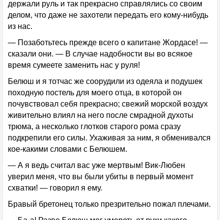
держали руль и так прекрасно справлялись со своим
делом, что даже не захотели передать его кому-нибудь
из нас.
— Позаботьтесь прежде всего о капитане Жордасе! —
сказали они. — В случае надобности вы во всякое
время сумеете заменить нас у руля!
Белюш и я тотчас же соорудили из одеяла и подушек
походную постель для моего отца, в которой он
почувствовал себя прекрасно; свежий морской воздух
живительно влиял на него после смрадной духоты
трюма, а несколько глотков старого рома сразу
подкрепили его силы. Ухаживая за ним, я обменивался
кое-какими словами с Белюшем.
— А я ведь считал вас уже мертвым! Вик-Любен
уверил меня, что вы были убиты в первый момент
схватки! — говорил я ему.
Бравый бретонец только презрительно пожал плечами.