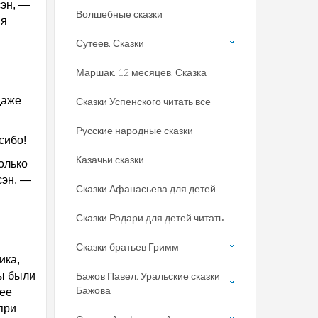
сэн, —
Волшебные сказки
ня
Сутеев. Сказки
Маршак. 12 месяцев. Сказка
даже
Сказки Успенского читать все
Русские народные сказки
сибо!
Казачьи сказки
олько
сэн. —
Сказки Афанасьева для детей
Сказки Родари для детей читать
Сказки братьев Гримм
ика,
ны были
Бажов Павел. Уральские сказки
Бажова
нее
при