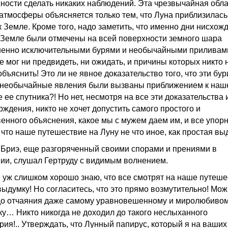
ности сделать никаких наблюдений. Эта чрезвычайная обл
атмосферы объясняется только тем, что Луна приблизилась 
к Земле. Кроме того, надо заметить, что именно дни нисхож
 Земле были отмечены на всей поверхности земного шара
енно исключительными бурями и необычайными приливами
е мог ни предвидеть, ни ожидать, и причины которых никто 
бъяснить! Это ли не явное доказательство того, что эти бур
 необычайные явления были вызваны приближением к наш
 ее спутника?! Но нет, несмотря на все эти доказательства 
рждения, никто не хочет допустить самого простого и
венного объяснения, какое мы с мужем даем им, и все упорн
 что наше путешествие на Луну не что иное, как простая вы
 Бриэ, еще разгоряченный своими спорами и прениями в
ии, слушал Гертруду с видимым волнением.
я уж слишком хорошо знаю, что все смотрят на наше путеше
 выдумку! Но согласитесь, что это прямо возмутительно! Мо
до отчаяния даже самому уравновешенному и миролюбиво
ку… Никто никогда не доходил до такого неслыханного
рия!.. Утверждать, что Лунный папирус, который я на ваших