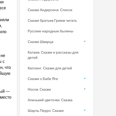
ки
все
Сказки Андерсена. Список
м
иняли
Сказки братьев Гримм читать
,
Русские народные былины
мило
Сказки Шварца
Катаев. Сказки и рассказы для
 не
детей
ы с
н, что
Киплинг. Сказки для детей
ейшую
Сказки о Бабе Яге
Носов. Сказки
ный —
вместо
Аленький цветочек. Сказка
Шарль Перро. Сказки