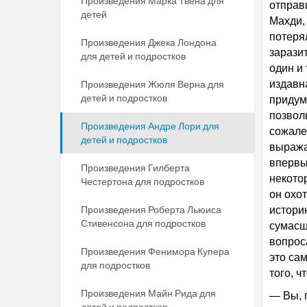
Произведения Марка Твена для
отправ
детей
Махди,
потеря
Произведения Джека Лондона
зарази
для детей и подростков
один и
Произведения Жюля Верна для
издавн
детей и подростков
придум
позволь
Произведения Андре Лори для
сожале
детей и подростков
выража
впервы
Произведения Гилберта
некото
Честертона для подростков
он охо
Произведения Роберта Льюиса
истори
Стивенсона для подростков
сумасш
вопрос
Произведения Фенимора Купера
это са
для подростков
того, ч
Произведения Майн Рида для
— Вы, п
детей и подростков