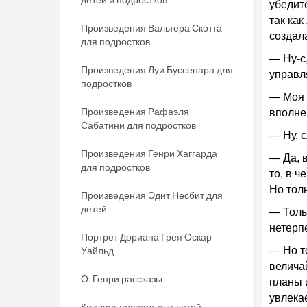
убедит
так ка
Произведения Вальтера Скотта
создал
для подростков
— Ну-с
Произведения Луи Буссенара для
управл
подростков
— Моя 
Произведения Рафаэля
вполне
Сабатини для подростков
— Ну, с
Произведения Генри Хаггарда
— Да, 
для подростков
то, в 
Но тол
Произведения Эдит Несбит для
детей
— Толь
нетерп
Портрет Дориана Грея Оскар
Уайльд
— Но т
велича
О. Генри рассказы
планы 
увлека
Киплинг повести для детей