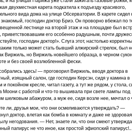
ь, и на улицах Парижа уже стали зажигать газовые рожки, к
кая двухместная карета подкатила к подъезду красивого,
ельного вида дома на улице Обсерватории. В карете сидел
 знакомый, господин доктор Бриэ. Он проворно вбежал по т
свещенной лестнице на второй этаж и на площадке был вст
, приветствовавшим его особенно радушным, почти дружес
твуйте, господин доктор!». Слуга этот, настолько корректн
 каким только может стать бывший алжирский стрелок, был н
как Виржиль, но Виржиль новейшего образца, в черном суко
оте и без своей возлюбленной фески.
собрались здесь! — проговорил Виржиль, вводя доктора в
тный, изящный салон, где господин Керсэн, сидя у камина в
 и покойном кресле, читал газету, а тут же рядом, у стола, 
а Моони с работой и что-то вышивала при свете лампы под
м шелковым абажуром, а муж ее, сидя возле нее, мечтал о 
те ли, друзья мои, что они осмеливаются утверждать? —
нул доктор, влетая как бомба в комнату и даже не здоровая
ылу негодования. — Нет, знаете ли, что они смеют утвержда
ный папирус не что иное, как простой эфиопский папирус!..