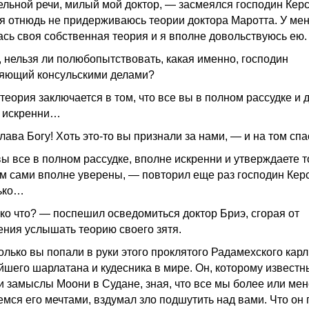
ельной речи, милый мой доктор, — засмеялся господин Кер
к я отнюдь не придерживаюсь теории доктора Маротта. У ме
ась своя собственная теория и я вполне довольствуюсь ею.
, нельзя ли полюбопытствовать, какая именно, господин
яющий консульскими делами?
теория заключается в том, что все вы в полном рассудке и 
 искренни…
лава Богу! Хоть это-то вы признали за нами, — и на том спа
вы все в полном рассудке, вполне искренни и утверждаете т
чем сами вполне уверены, — повторил еще раз господин Кер
ько…
ко что? — поспешил осведомиться доктор Бриэ, сгорая от
ения услышать теорию своего зятя.
олько вы попали в руки этого проклятого Радамехского карл
йшего шарлатана и кудесника в мире. Он, которому извест
и замыслы Моони в Судане, зная, что все мы более или ме
емся его мечтами, вздумал зло подшутить над вами. Что он 