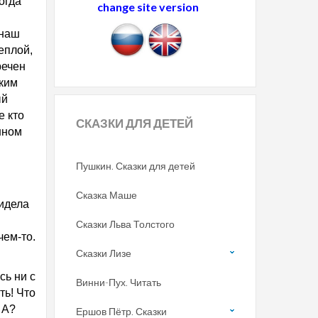
огда
change site version
 наш
еплой,
речен
ким
ый
е кто
СКАЗКИ
ДЛЯ ДЕТЕЙ
нном
Пушкин. Сказки для детей
Сказка Маше
сидела
Сказки Льва Толстого
чем-то.
Сказки Лизе
сь ни с
Винни-Пух. Читать
ть! Что
 А?
Ершов Пётр. Сказки