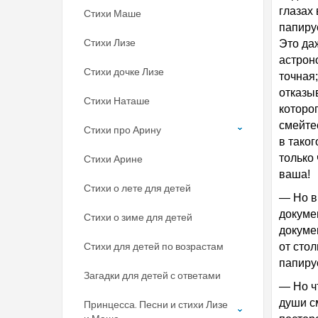
глазах 
Стихи Маше
папирус
Стихи Лизе
Это да
астрон
Стихи дочке Лизе
точная;
отказы
Стихи Наташе
которо
смейте
Стихи про Арину
в таког
только 
Стихи Арине
ваша!
Стихи о лете для детей
— Но в 
докуме
Стихи о зиме для детей
докумен
Стихи для детей по возрастам
от сто
папиру
Загадки для детей с ответами
— Но ч
души с
Принцесса. Песни и стихи Лизе