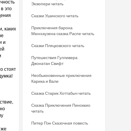
ачность
Экзюпери читать
в это
дения
Сказки Ушинского читать
Приключения барона
, каких
Мюнхаузена сказка Распе читать
не
и и
Сказки Пляцковского читать
ей
и
Путешествия Гулливера
Джонатан Свифт
о стоят
Необыкновенные приключения
думка!
Карика и Вали
Сказка Старик Хоттабыч читать
ствие,
Сказка Приключения Пиноккио
жно
читать
му
Питер Пэн Сказочная повесть
 же