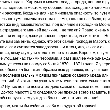
ились тогда из Хартума в момент осады города, попали в ру
 нас подвергли жестокому обращению, вследствие чего мы 
ли рассудок. Когда же для нас миновала опасность, то путе
тельного умопомешательства все мы, сколько нас было, пр
 тот же вид помешательства, под влиянием господина Моони
а страдавшего манией величия… не так ли? Право, очень 
анная история, даже довольно вероятная, если хотите!.. Но
те вам заметить, однако, что этот самый господин Маротт, к
нию, сам считается заподозренным в том, что, как сам он
ется, «ему стукнули молотком по мозгам». Впрочем, он уже
е угощает нас такими теориями, а развивал ее уже однажд
рым успехом по поводу событий 1870 —1871 годов. Я увере
тно объяснил бы таким образом всю древнюю, новую и нов
ю последовательным рядом припадков осадного бреда или
ествия!.. А хотите ли узнать мое мнение относительно этого
а? Ну, так вот, во всем этом деле самый опасный помешан
м доктор Маротт! Его следовало бы прежде всего засадить, 
тобы поручать ему уход за больными, вот мое мнение!..
раво, могли бы избавить себя от труда этой горячей,