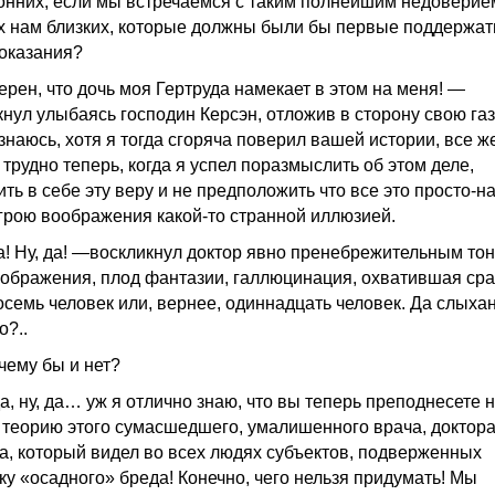
онних, если мы встречаемся с таким полнейшим недовери
х нам близких, которые должны были бы первые поддержать
оказания?
ерен, что дочь моя Гертруда намекает в этом на меня! —
кнул улыбаясь господин Керсэн, отложив в сторону свою газ
знаюсь, хотя я тогда сгоряча поверил вашей истории, все ж
трудно теперь, когда я успел поразмыслить об этом деле,
ть в себе эту веру и не предположить что все это просто-н
грою воображения какой-то странной иллюзией.
а! Ну, да! —воскликнул доктор явно пренебрежительным то
оображения, плод фантазии, галлюцинация, охватившая сра
осемь человек или, вернее, одиннадцать человек. Да слыха
о?..
чему бы и нет?
а, ну, да… уж я отлично знаю, что вы теперь преподнесете 
 теорию этого сумасшедшего, умалишенного врача, доктор
а, который видел во всех людях субъектов, подверженных
ку «осадного» бреда! Конечно, чего нельзя придумать! Мы