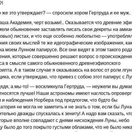
?!
о же это утверждает? — спросили хором Гертруда и ее муж.
аша Академия, черт возьми!.. Оказывается что древние эф
мели обыкновение заставлять писать свои декреты на амиа
товых) листах, и что еще особенно любопытно — употребля
ния своих мыслей те же идеографические изображения, ка
на моем Лунном папирусе. Все они видят в этом такого род
ения, которые совершенно решают вопрос о происхождени
са в смысле самого обыкновенного древнеэфиопского
ипта. А в таком случае я оказываюсь на волос от роли лгун
ика, если утверждаю, что привез с собою этот папирус с Лу
дядя, а мы-то! — воскликнула Гертруда, — неужели вы думае
относятся лучше! Наши астрономы имеют наглость опроверг
и и наблюдения Норбера под предлогом, что будто бы
тория не могла не заметить и не знать о том, если бы Луна
тельно дважды спускалась к зениту! А надо вам сказать, что
оторые вполне совпадают с днями нисхождения Луны, небо
у было до того покрыто густыми облаками, что не было ник