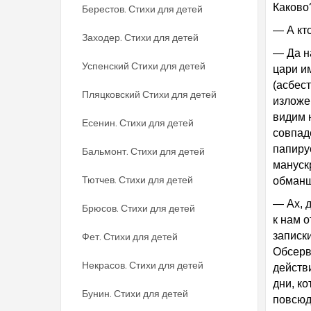
Каково
Берестов. Стихи для детей
— А кт
Заходер. Стихи для детей
— Да н
Успенский Стихи для детей
цари и
(асбес
Пляцковский Стихи для детей
изложе
видим 
Есенин. Стихи для детей
совпад
папиру
Бальмонт. Стихи для детей
манускр
Тютчев. Стихи для детей
обманщ
— Ах, 
Брюсов. Стихи для детей
к нам 
записк
Фет. Стихи для детей
Обсерва
Некрасов. Стихи для детей
действи
дни, к
Бунин. Стихи для детей
повсюд