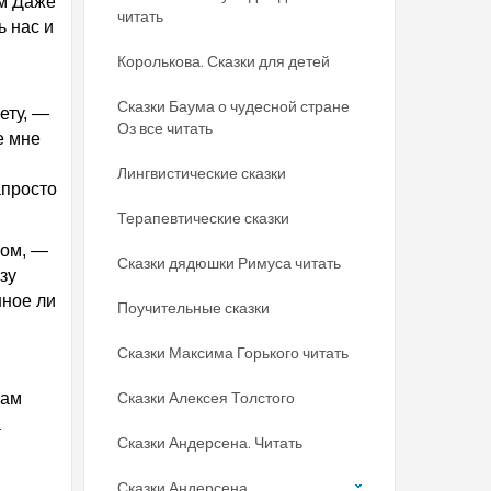
ем Даже
читать
 нас и
Королькова. Сказки для детей
Сказки Баума о чудесной стране
ету, —
Оз все читать
е мне
Лингвистические сказки
апросто
Терапевтические сказки
ном, —
Сказки дядюшки Римуса читать
зу
нное ли
Поучительные сказки
Сказки Максима Горького читать
Сказки Алексея Толстого
нам
а
Сказки Андерсена. Читать
Сказки Андерсена