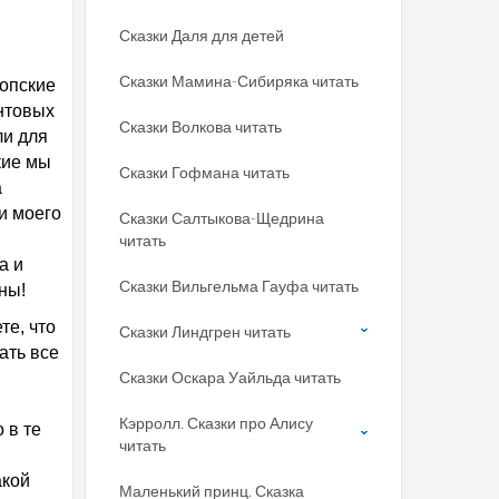
Сказки Даля для детей
Сказки Мамина-Сибиряка читать
иопские
нтовых
Сказки Волкова читать
ли для
кие мы
Сказки Гофмана читать
а
и моего
Сказки Салтыкова-Щедрина
читать
а и
Сказки Вильгельма Гауфа читать
ны!
те, что
Сказки Линдгрен читать
ать все
Сказки Оскара Уайльда читать
Кэрролл. Сказки про Алису
 в те
читать
акой
Маленький принц. Сказка