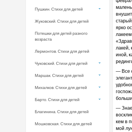
феврал
малень
Пушкин. Стихи для детей
внушит
старый
Жуковский. Стихи для детей
ярко о
Потешки для детей разного
лакеем
возраста
«Здравс
лакей,
Лермонтов. Стихи для детей
иной, 
рединг
Чуковский. Стихи для детей
— Все 
Маршак. Стихи для детей
элеган
удобном
Михалков. Стихи для детей
госпож
больши
Барто. Стихи для детей
— Знае
Благинина. Стихи для детей
восклик
кем в п
Мошковская. Стихи для детей
мой лун