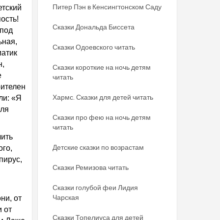
Питер Пэн в Кенсингтонском Саду
етский
ость!
Сказки Дональда Биссета
спод
ьная,
Сказки Одоевского читать
матик
н,
Сказки короткие на ночь детям
е
читать
рителен
Хармс. Сказки для детей читать
ли: «Я
оля
Сказки про фею на ночь детям
читать
чить
Детские сказки по возрастам
ого,
пирус,
Сказки Ремизова читать
Сказки голубой феи Лидия
Чарская
ни, от
 от
Сказки Топелиуса для детей