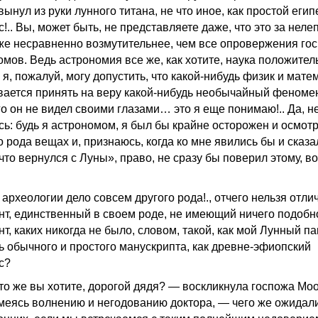
вынул из руки лунного титана, не что иное, как простой егип
!.. Вы, может быть, не представляете даже, что это за нелеп
же несравненно возмутительнее, чем все опровержения го
омов. Ведь астрономия все же, как хотите, наука положител
 я, пожалуй, могу допустить, что какой-нибудь физик и мате
вается принять на веру какой-нибудь необычайный феноме
го он не видел своими глазами… это я еще понимаю!.. Да, н
сь: будь я астрономом, я был бы крайне осторожен и осмот
о рода вещах и, признаюсь, когда ко мне явились бы и сказа
что вернулся с Луны», право, не сразу бы поверил этому, в
археологии дело совсем другого рода!., отчего нельзя отли
нт, единственный в своем роде, не имеющий ничего подобн
т, каких никогда не было, словом, такой, как мой Лунный па
ль обычного и простого манускрипта, как древне-эфиопский
с?
то же вы хотите, дорогой дядя? — воскликнула госпожа Моо
меясь волнению и негодованию доктора, — чего же ожидали