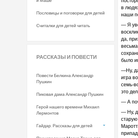
и Маше
постор
в людя
Пословицы и поговорки для детей
наши п
— Я ув
Считалки для детей читать
воскли
да, при
весьма 
сохрани
РАССКАЗЫ
И ПОВЕСТИ
было и
—Ну, д
Повести Белкина Александр
игра в
Пушкин
семь-в
это дел
Пиковая дама Александр Пушкин
— А по
Герой нашего времени Михаил
— Ну, д
Лермонтов
старую
Гайдар. Рассказы для детей
Маротт
припад