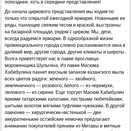
попозднее, хоть в середине представления!
До начала циркового представления мы ходим по
только что открытой ежегодной ярмарке. Новенькие ее
ряды, пахнущие свежим тесом и краской, выстроены
на базарной площади, рядом с цирком. Мы, дети,
всегда радуемся ярмарке. В однообразной жизни
провинциального города словно распахиваются окна в
далекий мир, другие города, другие климаты и широты.
Волга приветствует нас в лавке ярославца-
мороженщика Шульгина. Из лавки Масюма
Хабибулина пахнет вкусным запахом казанского мыла
всех цветов радуги: зеленого — хвойного,
земляничного — розового, белого — из черемухи,
лилового — из сирени. Еще торгует Масюм Хабибулин
яркими татарскими халатами, пестрыми тюбетейками,
шитыми золотом мягкими туфлями-чувяками. В другой
лавчонке — хирургически-чистенькой — две
аккуратненькие остзейские немочки предлагают
вниманию покупателей пряники из Митавы и мятные