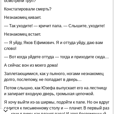
осмотрели труп?
Констатировали смерть?
Незнакомец кивает.
— Так уходите! — кричит папа. — Слышите, уходите!
Незнакомец встает.
— Я уйду, Яков Ефимович. Я и оттуда уйду, даю вам
слово!
— Вот когда уйдете оттуда — тогда и приходите сюда…
А сейчас вон из моего дома!
Заплетающимися, как у пьяного, ногами незнакомец
долго, послепому, не попадает в дверь…
Потом слышно, как Юзефа выпускает его на лестницу
и запирает входную дверь, громыхая цепочкой.
Я хочу выйти из-за ширмы, подойти к папе. Но он вдруг
садится к письменному столу и — плачет. В первый раз
в жизни я вижу, как плачет папа! И этот беспомощный,