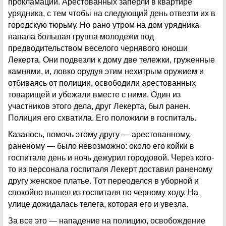
прокламации. Арестованных заперли в квартире
урядника, с тем чтобы на следующий день отвезти их в
городскую тюрьму. Но рано утром на дом урядника
напала большая группа молодежи под
предводительством веселого чернявого юноши
Лекерта. Они подвезли к дому две тележки, груженные
камнями, и, ловко орудуя этим нехитрым оружием и
отбиваясь от полиции, освободили арестованных
товарищей и убежали вместе с ними. Один из
участников этого дела, друг Лекерта, был ранен.
Полиция его схватила. Его положили в госпиталь.
Казалось, помочь этому другу — арестованному,
раненому — было невозможно: около его койки в
госпитале день и ночь дежурил городовой. Через кого-
то из персонала госпиталя Лекерт доставил раненому
другу женское платье. Тот переоделся в уборной и
спокойно вышел из госпиталя по черному ходу. На
улице дожидалась телега, которая его и увезла.
За все это — нападение на полицию, освобождение