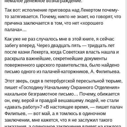
немалое денежное вознаграждение.
Так вот: исполнение приговора над Лекертом почему-
то затягивается. Почему, никто не знает, но говорят, что
причина заключается в том, что нет «хорошего
палача»…
Как уже не раз случалось мне в этой книге, я сейчас
забегу вперед. Через двадцать пять — тридцать лет
после казни Лекерта, когда Советская власть нашла и
раскрыла важнейшие, секретнейшие документы
поверженного царского правительства, было найдено
письмо одного из палачей-каторжников, А. Филипьева.
Этот зверь, сидя в петербургской пересыльной тюрьме,
пишет «Господину Начальнику Охранного Отделения»
нахальное безграмотное письмо… Почему, обижается
он, ему, верой и правдой вешавшему людей, не стали
«давать работу»? «В настоящее время, — пишет палач
Филипьев, — вот май, а я томлюсь в одиночном
заключении, мне кажется, что я не заслужил такого
наказания, а одиночное заключение влияет на каждого