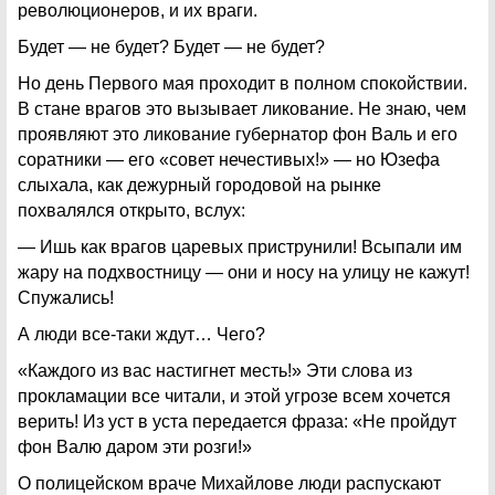
революционеров, и их враги.
Будет — не будет? Будет — не будет?
Но день Первого мая проходит в полном спокойствии.
В стане врагов это вызывает ликование. Не знаю, чем
проявляют это ликование губернатор фон Валь и его
соратники — его «совет нечестивых!» — но Юзефа
слыхала, как дежурный городовой на рынке
похвалялся открыто, вслух:
— Ишь как врагов царевых приструнили! Всыпали им
жару на подхвостницу — они и носу на улицу не кажут!
Спужались!
А люди все-таки ждут… Чего?
«Каждого из вас настигнет месть!» Эти слова из
прокламации все читали, и этой угрозе всем хочется
верить! Из уст в уста передается фраза: «Не пройдут
фон Валю даром эти розги!»
О полицейском враче Михайлове люди распускают