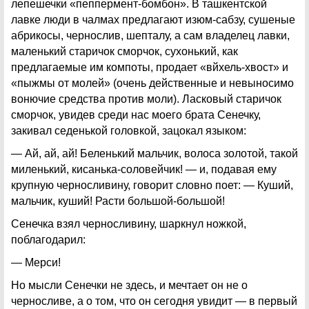
лепешечки «пеппермент-бомбон». В ташкентской
лавке люди в чалмах предлагают изюм-сабзу, сушеные
абрикосы, чернослив, шепталу, а сам владелец лавки,
маленький старичок сморчок, сухонький, как
предлагаемые им компоты, продает «вйхель-хвост» и
«пыжмы от молей» (очень действенные и невыносимо
вонючие средства против моли). Ласковый старичок
сморчок, увидев среди нас моего брата Сенечку,
закивал седенькой головкой, зацокал языком:
— Ай, ай, ай! Беленький мальчик, волоса золотой, такой
миленький, кисанька-соловейчик! — и, подавая ему
крупную черносливину, говорит словно поет: — Куший,
мальчик, куший! Расти большой-большой!
Сенечка взял черносливину, шаркнул ножкой,
поблагодарил:
— Мерси!
Но мысли Сенечки не здесь, и мечтает он не о
черносливе, а о том, что он сегодня увидит — в первый