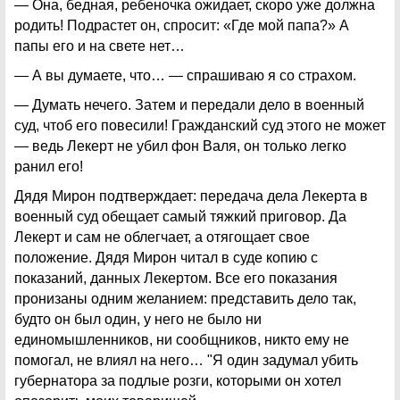
— Она, бедная, ребеночка ожидает, скоро уже должна
родить! Подрастет он, спросит: «Где мой папа?» А
папы его и на свете нет…
— А вы думаете, что… — спрашиваю я со страхом.
— Думать нечего. Затем и передали дело в военный
суд, чтоб его повесили! Гражданский суд этого не может
— ведь Лекерт не убил фон Валя, он только легко
ранил его!
Дядя Мирон подтверждает: передача дела Лекерта в
военный суд обещает самый тяжкий приговор. Да
Лекерт и сам не облегчает, а отягощает свое
положение. Дядя Мирон читал в суде копию с
показаний, данных Лекертом. Все его показания
пронизаны одним желанием: представить дело так,
будто он был один, у него не было ни
единомышленников, ни сообщников, никто ему не
помогал, не влиял на него… "Я один задумал убить
губернатора за подлые розги, которыми он хотел