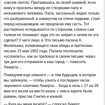
совсем светло. Притаившись за своей ширмой, ясно
вижу в просветы между ее створками папу и
незнакомого человека. Папа, заспанный, видно только
что разбуженный, в накинутом на плечи пиджаке, стоит
перед незнакомцем, не предлагая ему сесть. Тот
растерянно оглядывается по сторонам, словно сам
толком не понимает: куда это он забрел и зачем он это
сделал? У него лицо, в Это письмо палача А.
Филипьева, изливающего свои обиды и претензии,
писано 15 мая 1902 года. Палача поспешили
«успокоить», как он требовал в своем письме: через
три дня его отправили в каш город — повесить
Лекерта…
Помедлим еще немного — в том будущем, в которое
мы забежали, — чтобы узнать о последних часах
чернявого хлопчика Лекерта… Когда в ночь с 27 на 28
мая его везли на место казни, с ним в карете были
раввин, пристав Снитко и конвой.
— Куда вы меня везете? — спросил Лекерт.