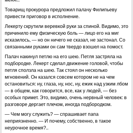
Товарищ прокурора предложил палачу Филипьеву
привести приговор в исполнение.
Лекерту скрутили веревкой руки за спиной. Видимо, это
причинило ему физическую боль — лицо его на миг
исказилось, — но он ничего не сказал, не застонал. Со
связанными руками он сам твердо взошел на помост.
Палач накинул петлю на его шею. Петля застряла на
подбородке. Лекерт сделал движение головой, чтобы
петля сползла на шею. Так стоял он несколько
мгновений. Он казался совсем котором не на чем
остановиться: ну, глаза, ну, нос, ну, ежик над узким лбом
— в общем, как говорится, все, как у людей, — без
особых примет. Это, видимо, очень нервный человек: в
разговоре дергает плечом, иногда подбородком.
— Чем могу служить? — спрашивает папа
неприязненно. — И почему, собственно, в такое
неурочное время?..