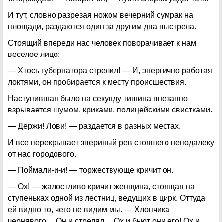
И тут, словно разрезая ножом вечерний сумрак на
площади, раздаются один за другим два выстрела.
Стоящий впереди нас человек поворачивает к нам
веселое лицо:
— Хтось губернатора стрелил! — И, энергично работая
локтями, он пробирается к месту происшествия.
Наступившая было на секунду тишина внезапно
взрывается шумом, криками, полицейскими свистками.
— Держи! Лови! — раздается в разных местах.
И все перекрывает звериный рев стояшего неподалеку
от нас городового.
— Поймали-и-и! — торжествующе кричит он.
— Ох! — жалостливо кричит женщина, стоящая на
ступеньках одной из лестниц, ведущих в цирк. Оттуда
ей видно то, чего не видим мы. — Хлопчика
чернявого… Он и стрелял… Ох и бьют они его! Ох и