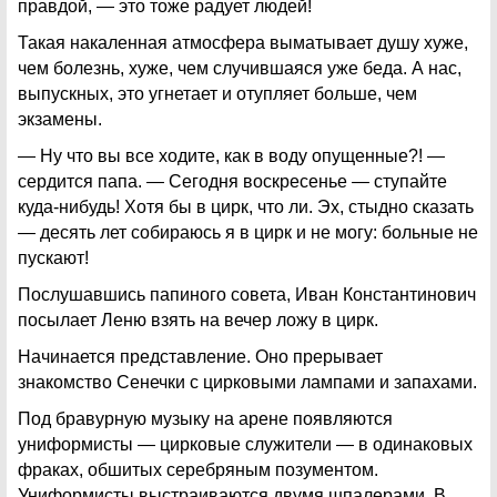
правдой, — это тоже радует людей!
Такая накаленная атмосфера выматывает душу хуже,
чем болезнь, хуже, чем случившаяся уже беда. А нас,
выпускных, это угнетает и отупляет больше, чем
экзамены.
— Ну что вы все ходите, как в воду опущенные?! —
сердится папа. — Сегодня воскресенье — ступайте
куда-нибудь! Хотя бы в цирк, что ли. Эх, стыдно сказать
— десять лет собираюсь я в цирк и не могу: больные не
пускают!
Послушавшись папиного совета, Иван Константинович
посылает Леню взять на вечер ложу в цирк.
Начинается представление. Оно прерывает
знакомство Сенечки с цирковыми лампами и запахами.
Под бравурную музыку на арене появляются
униформисты — цирковые служители — в одинаковых
фраках, обшитых серебряным позументом.
Униформисты выстраиваются двумя шпалерами. В