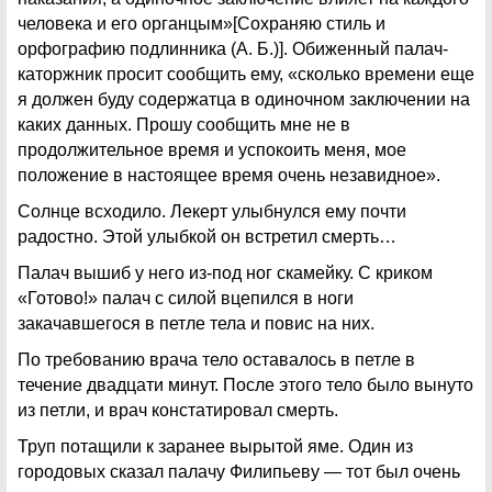
человека и его органцым»[Сохраняю стиль и
орфографию подлинника (А. Б.)]. Обиженный палач-
каторжник просит сообщить ему, «сколько времени еще
я должен буду содержатца в одиночном заключении на
каких данных. Прошу сообщить мне не в
продолжительное время и успокоить меня, мое
положение в настоящее время очень незавидное».
Солнце всходило. Лекерт улыбнулся ему почти
радостно. Этой улыбкой он встретил смерть…
Палач вышиб у него из-под ног скамейку. С криком
«Готово!» палач с силой вцепился в ноги
закачавшегося в петле тела и повис на них.
По требованию врача тело оставалось в петле в
течение двадцати минут. После этого тело было вынуто
из петли, и врач констатировал смерть.
Труп потащили к заранее вырытой яме. Один из
городовых сказал палачу Филипьеву — тот был очень