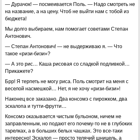
— Дурачок! — посмеивается Поль. — Надо смотреть не
на название, а на цену. Чтоб не выйти нам с тобой из
бюджета!
Мы долго выбираем, нам помогает советами Степан
Антонович.
— Степан Антонович! — не выдерживаю я. — Что
такое «ризи-бизи»?
— А это рис… Каша рисовая со сладкой подливкой…
Прикажете?
Брр! Я терпеть не могу риса. Поль смотрит на меня с
веселой насмешкой… Нет, я не хочу «ризи-бизи»!
Наконец все заказано. Два консомэ с пирожком, два
эскалопа и тутти-фрутти…
Консомэ оказывается чистым бульоном, ничем не
заправленным, но подают его почему-то не в глубоких
тарелках, а в больших белых чашках. Это все-таки
интересно! Эскалоп — просто телячий шницель, а