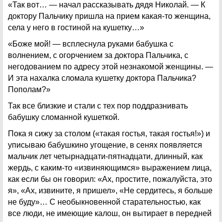
«Так вот… — начал рассказывать дядя Николай. — К
доктору Пальчику пришла на прием какая-то женщина,
села у него в гостиной на кушетку…»
«Боже мой! — всплеснула руками бабушка с
волнением, с огорчением за доктора Пальчика, с
негодованием по адресу этой незнакомой женщины. —
И эта нахалка сломала кушетку доктора Пальчика?
Пополам?»
Так все близкие и стали с тех пор поддразнивать
бабушку сломанной кушеткой.
Пока я сижу за столом («такая гостья, такая гостья!») и
уписываю бабушкино угощение, в сенях появляется
мальчик лет четырнадцати-пятнадцати, длинный, как
жердь, с каким-то «извиняющимся» выражением лица,
как если бы он говорил: «Ах, простите, пожалуйста, это
я», «Ах, извините, я пришел», «Не сердитесь, я больше
не буду»… С необыкновенной старательностью, как
все люди, не имеющие калош, он вытирает в передней