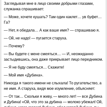
Заглядывая мне в лицо своими добрыми глазами,
служанка спрашивает:
— Може, хочете кушать? Там один каклет… ув буфет…
Га?
— Нет, я обедала… А как ваше имя? — спрашиваю я.
— Ой, не надо! — пугается старуха.
— Почему?
— Вы будете с мене смеяться… — И, неожиданно
застыдившись, она даже прикрывает лицо передником.
— Я не буду смеяться… Скажите!
— Мой имя «Дубина».
Никогда я такого имени не слыхала! То ругательство, а
не имя. А старуха, видя мое изумление, объясняет:
— От так… Скольки я живу, — много лет! — все Дубина
и Дубина! «Ой, что это за дубина — молоко убежал! Ой,