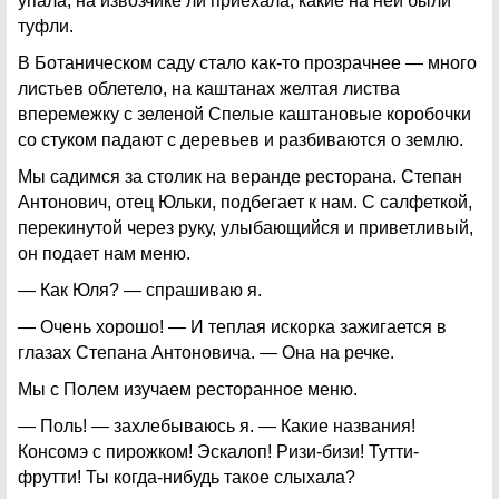
упала, на извозчике ли приехала, какие на ней были
туфли.
В Ботаническом саду стало как-то прозрачнее — много
листьев облетело, на каштанах желтая листва
вперемежку с зеленой Спелые каштановые коробочки
со стуком падают с деревьев и разбиваются о землю.
Мы садимся за столик на веранде ресторана. Степан
Антонович, отец Юльки, подбегает к нам. С салфеткой,
перекинутой через руку, улыбающийся и приветливый,
он подает нам меню.
— Как Юля? — спрашиваю я.
— Очень хорошо! — И теплая искорка зажигается в
глазах Степана Антоновича. — Она на речке.
Мы с Полем изучаем ресторанное меню.
— Поль! — захлебываюсь я. — Какие названия!
Консомэ с пирожком! Эскалоп! Ризи-бизи! Тутти-
фрутти! Ты когда-нибудь такое слыхала?