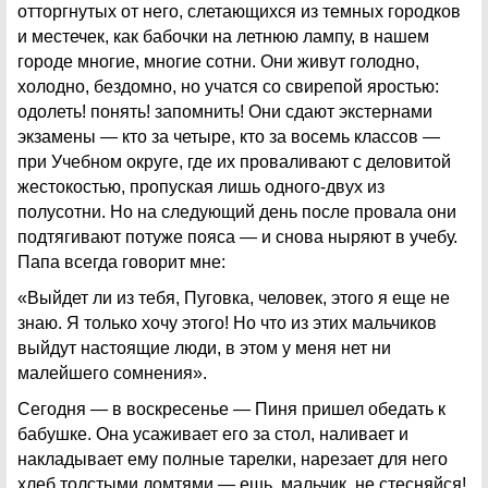
отторгнутых от него, слетающихся из темных городков
и местечек, как бабочки на летнюю лампу, в нашем
городе многие, многие сотни. Они живут голодно,
холодно, бездомно, но учатся со свирепой яростью:
одолеть! понять! запомнить! Они сдают экстернами
экзамены — кто за четыре, кто за восемь классов —
при Учебном округе, где их проваливают с деловитой
жестокостью, пропуская лишь одного-двух из
полусотни. Но на следующий день после провала они
подтягивают потуже пояса — и снова ныряют в учебу.
Папа всегда говорит мне:
«Выйдет ли из тебя, Пуговка, человек, этого я еще не
знаю. Я только хочу этого! Но что из этих мальчиков
выйдут настоящие люди, в этом у меня нет ни
малейшего сомнения».
Сегодня — в воскресенье — Пиня пришел обедать к
бабушке. Она усаживает его за стол, наливает и
накладывает ему полные тарелки, нарезает для него
хлеб толстыми ломтями — ешь, мальчик, не стесняйся!