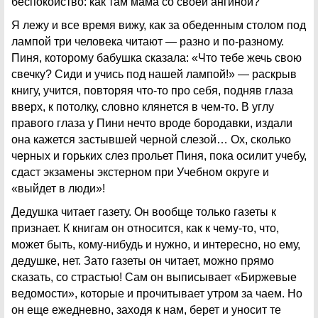
беспокойство: как там мама со своей ангиной?
Я лежу и все время вижу, как за обеденным столом под
лампой три человека читают — разно и по-разному.
Пиня, которому бабушка сказала: «Что тебе жечь свою
свечку? Сиди и учись под нашей лампой!» — раскрыв
книгу, учится, повторяя что-то про себя, подняв глаза
вверх, к потолку, словно клянется в чем-то. В углу
правого глаза у Пини нечто вроде бородавки, издали
она кажется застывшей черной слезой… Ох, сколько
черных и горьких слез прольет Пиня, пока осилит учебу,
сдаст экзамены экстерном при Учебном округе и
«выйдет в люди»!
Дедушка читает газету. Он вообще только газеты к
признает. К книгам он относится, как к чему-то, что,
может быть, кому-нибудь и нужно, и интересно, но ему,
дедушке, нет. Зато газеты он читает, можно прямо
сказать, со страстью! Сам он выписывает «Биржевые
ведомости», которые и прочитывает утром за чаем. Но
он еще ежедневно, заходя к нам, берет и уносит те