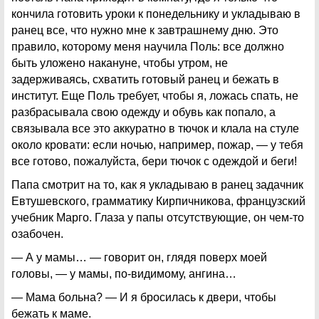
кончила готовить уроки к понедельнику и укладываю в
ранец все, что нужно мне к завтрашнему дню. Это
правило, которому меня научила Поль: все должно
быть уложено накануне, чтобы утром, не
задерживаясь, схватить готовый ранец и бежать в
институт. Еще Поль требует, чтобы я, ложась спать, не
разбрасывала свою одежду и обувь как попало, а
связывала все это аккуратно в тючок и клала на стуле
около кровати: если ночью, например, пожар, — у тебя
все готово, пожалуйста, бери тючок с одеждой и беги!
Папа смотрит на то, как я укладываю в ранец задачник
Евтушевского, грамматику Кирпичникова, французский
учебник Марго. Глаза у папы отсутствующие, он чем-то
озабочен.
— А у мамы… — говорит он, глядя поверх моей
головы, — у мамы, по-видимому, ангина…
— Мама больна? — И я бросилась к двери, чтобы
бежать к маме.