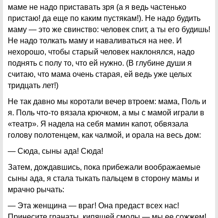
маме не надо приставать зря (а я ведь частенько
пристаю! да еще по каким пустякам!). Не надо будить
маму — это же свинство: человек спит, а ты его будишь!
Не надо толкать маму и наваливаться на нее. И
нехорошо, чтобы старый человек наклонялся, надо
поднять с полу то, что ей нужно. (В глубине души я
считаю, что мама очень старая, ей ведь уже целых
тридцать лет!)
Не так давно мы коротали вечер втроем: мама, Поль и
я. Поль что-то вязала крючком, а мы с мамой играли в
«театр». Я надела на себя мамин капот, обвязала
голову полотенцем, как чалмой, и орала на весь дом:
— Сюда, сыны ада! Сюда!
Затем, дождавшись, пока прибежали воображаемые
сыны ада, я стала тыкать пальцем в сторону мамы и
мрачно рычать:
— Эта женщина — враг! Она предаст всех нас!
Принесите гранаты, кипящей смолы — мы ее сожжем!