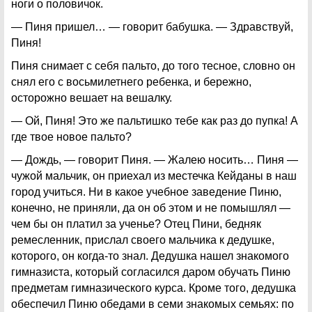
ноги о половичок.
— Пиня пришел… — говорит бабушка. — Здравствуй,
Пиня!
Пиня снимает с себя пальто, до того тесное, словно он
снял его с восьмилетнего ребенка, и бережно,
осторожно вешает на вешалку.
— Ой, Пиня! Это же пальтишко тебе как раз до пупка! А
где твое новое пальто?
— Дождь, — говорит Пиня. — Жалею носить… Пиня —
чужой мальчик, он приехал из местечка Кейданы в наш
город учиться. Ни в какое учебное заведение Пиню,
конечно, не приняли, да он об этом и не помышлял —
чем бы он платил за ученье? Отец Пини, бедняк
ремесленник, прислал своего мальчика к дедушке,
которого, он когда-то знал. Дедушка нашел знакомого
гимназиста, который согласился даром обучать Пиню
предметам гимназического курса. Кроме того, дедушка
обеспечил Пиню обедами в семи знакомых семьях: по