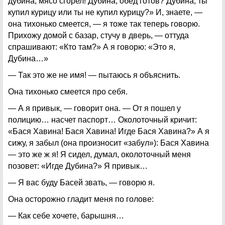
дубина, мясо сгорел! Дубина, обед готов? Дубина, ты
купил курицу или ты не купил курицу?» И, знаете, —
она тихонько смеется, — я тоже так теперь говорю.
Прихожу домой с базар, стучу в дверь, — оттуда
спрашивают: «Кто там?» А я говорю: «Это я,
Дубина…»
— Так это же не имя! — пытаюсь я объяснить.
Она тихонько смеется про себя.
— А я привык, — говорит она. — От я пошел у
полицию… насчет паспорт… Околоточный кричит:
«Бася Хавина! Бася Хавина! Игде Бася Хавина?» А я
сижу, я забыл (она произносит «забул»): Бася Хавина
— это же ж я! Я сидел, думал, околоточный меня
позовет: «Игде Дубина?» Я привык…
— Я вас буду Басей звать, — говорю я.
Она осторожно гладит меня по голове:
— Как себе хочете, барышня…