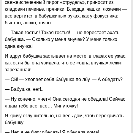
свежеиспеченный пирог «струдель», приносит из
кладовки печенье, пряники. Блюдца, чашки, ложечки —
все вертится в бабушкиных руках, как у фокусника:
быстро, ловко, точно.
— Такая гостья! Такая гостья! — не перестает ахать
бабушка. — Сколько у меня внучек? У меня только
одна внучка!
И вдруг бабушка застывает на месте, в глазах ее ужас,
как если бы она увидела, что ее «одна внучка» лежит
зарезанная!
— Ой! — хлопает себя бабушка по лбу. — А обедать?
— Бабушка, нет!..
— Ну конечно, «нет»! Она сегодня не обедала! Сейчас
я дам тебе все, все… Минуточку!
Я кричу оглушительно, на весь дом, чтоб перекричать
бабушку:
— Нет, я не буду обедать! Я обедала дома!