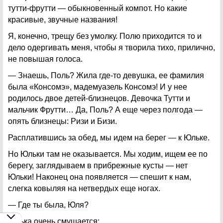
тутти-фрутти — обыкновенный компот. Но какие
красивые, звучные названия!
Я, конечно, трещу без умолку. Полю приходится то и
дело одергивать меня, чтобы я творила тихо, прилично,
не повышая голоса.
— Знаешь, Поль? Жила где-то девушка, ее фамилия
была «Консомэ», мадемуазель Консомэ! И у нее
родилось двое детей-близнецов. Девочка Тутти и
мальчик Фрутти… Да, Поль? А еще через полгода —
опять близнецы: Ризи и Бизи.
Расплатившись за обед, мы идем на берег — к Юльке.
Но Юльки там не оказывается. Мы ходим, ищем ее по
берегу, заглядываем в прибрежные кусты — нет
Юльки! Наконец она появляется — спешит к нам,
слегка ковыляя на нетвердых еще ногах.
— Где ты была, Юля?
Юлька очень смущается: