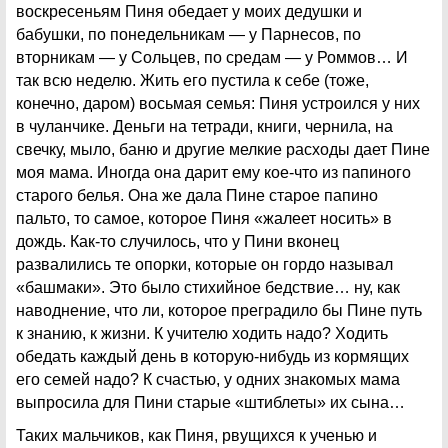
воскресеньям Пиня обедает у моих дедушки и
бабушки, по понедельникам — у Парнесов, по
вторникам — у Сольцев, по средам — у Роммов… И
так всю неделю. Жить его пустила к себе (тоже,
конечно, даром) восьмая семья: Пиня устроился у них
в чуланчике. Деньги на тетради, книги, чернила, на
свечку, мыло, баню и другие мелкие расходы дает Пине
моя мама. Иногда она дарит ему кое-что из папиного
старого белья. Она же дала Пине старое папино
пальто, то самое, которое Пиня «жалеет носить» в
дождь. Как-то случилось, что у Пини вконец
развалились те опорки, которые он гордо называл
«башмаки». Это было стихийное бедствие… ну, как
наводнение, что ли, которое преградило бы Пине путь
к знанию, к жизни. К учителю ходить надо? Ходить
обедать каждый день в которую-нибудь из кормящих
его семей надо? К счастью, у одних знакомых мама
выпросила для Пини старые «штиблеты» их сына…
Таких мальчиков, как Пиня, рвущихся к ученью и