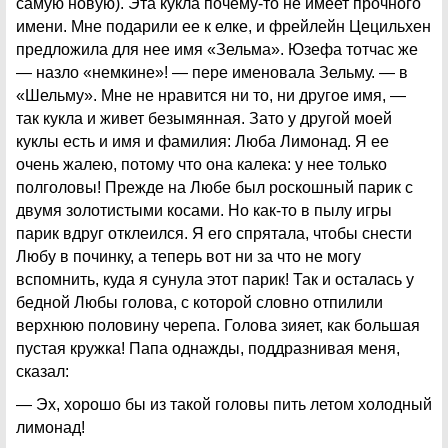
самую новую). Эта кукла почему-то не имеет прочного
имени. Мне подарили ее к елке, и фрейлейн Цецильхен
предложила для нее имя «Зельма». Юзефа тотчас же
— назло «немкине»! — пере именовала Зельму. — в
«Шельму». Мне не нравится ни то, ни другое имя, —
так кукла и живет безымянная. Зато у другой моей
куклы есть и имя и фамилия: Люба Лимонад. Я ее
очень жалею, потому что она калека: у нее только
полголовы! Прежде на Любе был роскошный парик с
двумя золотистыми косами. Но как-то в пылу игры
парик вдруг отклеился. Я его спрятала, чтобы снести
Любу в починку, а теперь вот ни за что не могу
вспомнить, куда я сунула этот парик! Так и осталась у
бедной Любы голова, с которой словно отпилили
верхнюю половину черепа. Голова зияет, как большая
пустая кружка! Папа однажды, поддразнивая меня,
сказал:
— Эх, хорошо бы из такой головы пить летом холодный
лимонад!