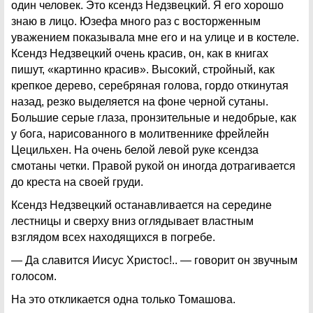
один человек. Это ксендз Недзвецкий. Я его хорошо
знаю в лицо. Юзефа много раз с восторженным
уважением показывала мне его и на улице и в костеле.
Ксендз Недзвецкий очень красив, он, как в книгах
пишут, «картинно красив». Высокий, стройный, как
крепкое дерево, серебряная голова, гордо откинутая
назад, резко выделяется на фоне черной сутаны.
Большие серые глаза, пронзительные и недобрые, как
у бога, нарисованного в молитвеннике фрейлейн
Цецильхен. На очень белой левой руке ксендза
смотаны четки. Правой рукой он иногда дотрагивается
до креста на своей груди.
Ксендз Недзвецкий останавливается на середине
лестницы и сверху вниз оглядывает властным
взглядом всех находящихся в погребе.
— Да славится Иисус Христос!.. — говорит он звучным
голосом.
На это откликается одна только Томашова.