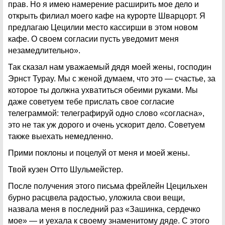
прав. Но я имею намерение расширить мое дело и
открыть филиал моего кафе на курорте Шварцорт. Я
предлагаю Цецилии место кассирши в этом новом
кафе. О своем согласии пусть уведомит меня
незамедлительно».
Так сказал нам уважаемый дядя моей жены, господин
Эрнст Туpay. Мы с женой думаем, что это — счастье, за
которое ты должна ухватиться обеими руками. Мы
даже советуем тебе прислать свое согласие
телеграммой: телеграфируй одно слово «согласна»,
это не так уж дорого и очень ускорит дело. Советуем
также выехать немедленно.
Прими поклоны и поцелуй от меня и моей жены.
Твой кузен Отто Шульмейстер.
После получения этого письма фрейлейн Цецильхен
бурно расцвела радостью, уложила свои вещи,
назвала меня в последний раз «Зашинка, сердечко
мое» — и уехала к своему знаменитому дяде. С этого