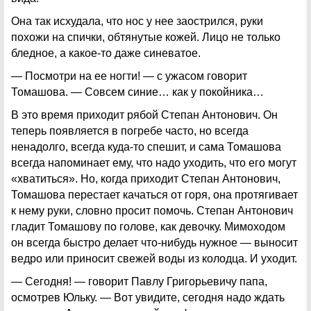
Она так исхудала, что нос у нее заострился, руки
похожи на спички, обтянутые кожей. Лицо не только
бледное, а какое-то даже синеватое.
— Посмотри на ее ногти! — с ужасом говорит
Томашова. — Совсем синие… как у покойника…
В это время приходит рябой Степан Антонович. Он
теперь появляется в погребе часто, но всегда
ненадолго, всегда куда-то спешит, и сама Томашова
всегда напоминает ему, что надо уходить, что его могут
«хватиться». Но, когда приходит Степан Антонович,
Томашова перестает качаться от горя, она протягивает
к нему руки, словно просит помочь. Степан Антонович
гладит Томашову по голове, как девочку. Мимоходом
он всегда быстро делает что-нибудь нужное — выносит
ведро или приносит свежей воды из колодца. И уходит.
— Сегодня! — говорит Павлу Григорьевичу папа,
осмотрев Юльку. — Вот увидите, сегодня надо ждать