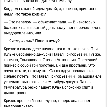
кризиса… А пока введите ей камфару.
Когда мы с папой идем домой, я, конечно, пристаю к
нему: что такое кризис?
— Это перелом, — объясняет папа. — В некоторых
болезнях на известный день наступает перелом: или к
выздоровлению, или…
— К чему «или»? Папа, к чему?
Кризис в самом деле начинается в тот же вечер. При
Юльке бессменно дежурит Павел Григорьевич. Тут же,
конечно, Томашова и Степан Антонович. Последний
принес с собой три полотенца и две простыни. Это
очень кстати, потому что Юлька вдруг начинает так
сильно потеть, что Павел Григорьевич и Томашова еле
успевают вытирать ее чем-нибудь досуха. За ночь
температура резко падает, Юлька спокойно спит и
дышит ровно.
Кризис прошел благополучно, теперь она начнет
выздоравливать.