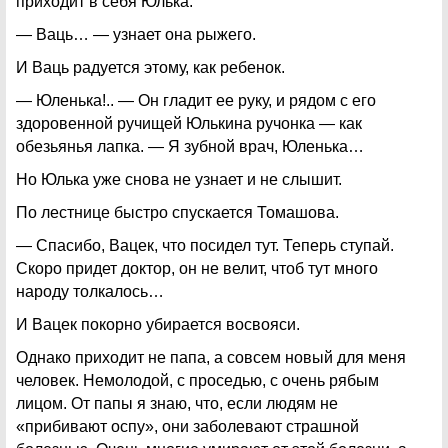
приходит в себя Юлька.
— Ваць… — узнает она рыжего.
И Ваць радуется этому, как ребенок.
— Юленька!.. — Он гладит ее руку, и рядом с его
здоровенной ручищей Юлькина ручонка — как
обезьянья лапка. — Я зубной врач, Юленька…
Но Юлька уже снова не узнает и не слышит.
По лестнице быстро спускается Томашова.
— Спасибо, Вацек, что посидел тут. Теперь ступай.
Скоро придет доктор, он не велит, чтоб тут много
народу толкалось…
И Вацек покорно убирается восвояси.
Однако приходит не папа, а совсем новый для меня
человек. Немолодой, с проседью, с очень рябым
лицом. От папы я знаю, что, если людям не
«прибивают оспу», они заболевают страшной