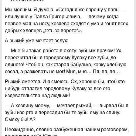
Мы молчим. Я думаю. «Сегодня же спрошу у папы —
или лучше у Павла Григорьевича, — почему, когда
первое мая на носу, хозяева сходят с ума и гонят всех
добрых хлопцев „геть за ворота“».
А рыжий уже мечтает вслух:
— Мне бы такая работа в охоту: зубным врачом! Ух,
пересчитал бы я городовому Кулаку все зубы, до
единого! Чтоб он, как старая бабулька, корку хлебную
сосал, а разжевать не мог! Мня, мня… Пя, пя, пя…
Рыжий смеется. И я смеюсь. Ох, хорошо бы, чтоб кто-
нибудь отплатил городовому Кулаку за все его
издевательства над людьми!
— А хозяину моему, — мечтает рыжий, — вырвал бы я
зубы изо рта и пересадил бы те зубы ему на спину.
Смеху бы! А?
Неожиданно, словно разбуженная нашим разговором,