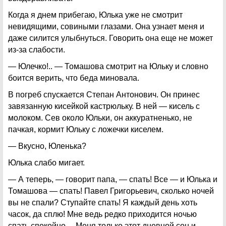
Когда я днем прибегаю, Юлька уже не смотрит
невидящими, совиными глазами. Она узнает меня и
даже силится улыбнуться. Говорить она еще не может
из-за слабости.
— Юлечко!.. — Томашова смотрит на Юльку и словно
боится верить, что беда миновала.
В погреб спускается Степан Антонович. Он принес
завязанную кисейкой кастрюльку. В ней — кисель с
молоком. Сев около Юльки, он аккуратненько, не
пачкая, кормит Юльку с ложечки киселем.
— Вкусно, Юленька?
Юлька слабо мигает.
— А теперь, — говорит папа, — спать! Все — и Юлька и
Томашова — спать! Павел Григорьевич, сколько ночей
вы не спали? Ступайте спать! Я каждый день хоть
часок, да сплю! Мне ведь редко приходится ночью
спать спокойно… Меня только этот дневной сон и