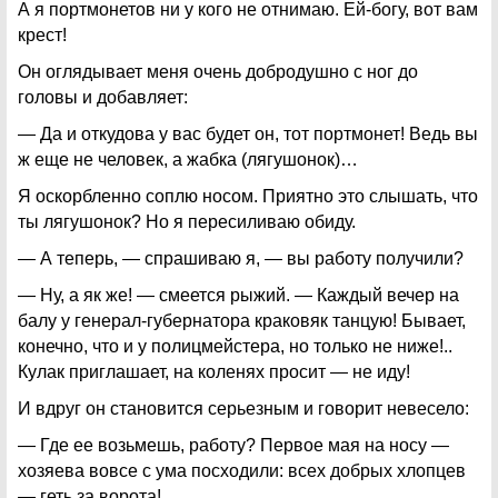
А я портмонетов ни у кого не отнимаю. Ей-богу, вот вам
крест!
Он оглядывает меня очень добродушно с ног до
головы и добавляет:
— Да и откудова у вас будет он, тот портмонет! Ведь вы
ж еще не человек, а жабка (лягушонок)…
Я оскорбленно соплю носом. Приятно это слышать, что
ты лягушонок? Но я пересиливаю обиду.
— А теперь, — спрашиваю я, — вы работу получили?
— Ну, а як же! — смеется рыжий. — Каждый вечер на
балу у генерал-губернатора краковяк танцую! Бывает,
конечно, что и у полицмейстера, но только не ниже!..
Кулак приглашает, на коленях просит — не иду!
И вдруг он становится серьезным и говорит невесело:
— Где ее возьмешь, работу? Первое мая на носу —
хозяева вовсе с ума посходили: всех добрых хлопцев
— геть за ворота!