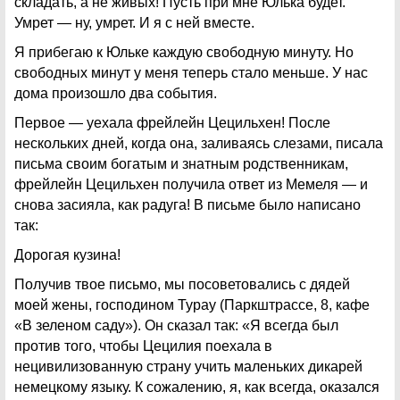
складать, а не живых! Пусть при мне Юлька будет.
Умрет — ну, умрет. И я с ней вместе.
Я прибегаю к Юльке каждую свободную минуту. Но
свободных минут у меня теперь стало меньше. У нас
дома произошло два события.
Первое — уехала фрейлейн Цецильхен! После
нескольких дней, когда она, заливаясь слезами, писала
письма своим богатым и знатным родственникам,
фрейлейн Цецильхен получила ответ из Мемеля — и
снова засияла, как радуга! В письме было написано
так:
Дорогая кузина!
Получив твое письмо, мы посоветовались с дядей
моей жены, господином Туpay (Паркштрассе, 8, кафе
«В зеленом саду»). Он сказал так: «Я всегда был
против того, чтобы Цецилия поехала в
нецивилизованную страну учить маленьких дикарей
немецкому языку. К сожалению, я, как всегда, оказался