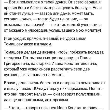
— Вот я помолился о твоей дочке. От всего сердца я
просил бога и божию матерь исцелить больную. Если
ей станет лучше — завтра или даже, может быть,
сегодня ночью, — то это будет не от них, — он
показывает на врачей, — не от их жалкой учености, а
от божьего милосердия, услышавшего мою молитву!
И он уходит, прямой, гневный, не удостаивая
Томашову даже взглядом.
Томашова делает движение, чтобы побежать вслед за
ксендзом. Потом она смотрит на папу, на Павла
Григорьевича, на старика Ивана Константиновича,
который уже успел снова расстегнуть свои две
пуговицы, и застывает на месте.
Врачи долго, очень бережно и осторожно осматривают
и выслушивают Юльку. Лица у них серьезные. Понять,
что они говорят, нельзя, — они говорят полусловами,
да еще непонятными, докторскими.
— Что ж, — говорит наконец Иван Константинович, —