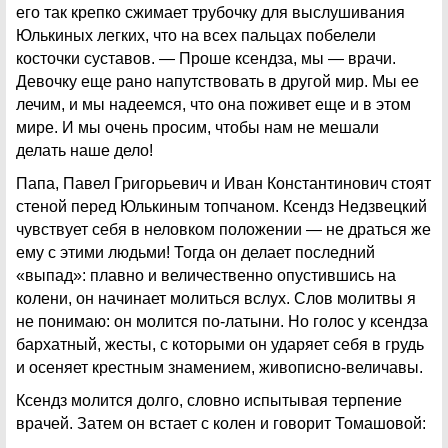
его так крепко сжимает трубочку для выслушивания
Юлькиных легких, что на всех пальцах побелели
косточки суставов. — Проше ксендза, мы — врачи.
Девочку еще рано напутствовать в другой мир. Мы ее
лечим, и мы надеемся, что она поживет еще и в этом
мире. И мы очень просим, чтобы нам не мешали
делать наше дело!
Папа, Павел Григорьевич и Иван Константинович стоят
стеной перед Юлькиным топчаном. Ксендз Недзвецкий
чувствует себя в неловком положении — не драться же
ему с этими людьми! Тогда он делает последний
«выпад»: плавно и величественно опустившись на
колени, он начинает молиться вслух. Слов молитвы я
не понимаю: он молится по-латыни. Но голос у ксендза
бархатный, жесты, с которыми он ударяет себя в грудь
и осеняет крестным знамением, живописно-величавы.
Ксендз молится долго, словно испытывая терпение
врачей. Затем он встает с колен и говорит Томашовой: