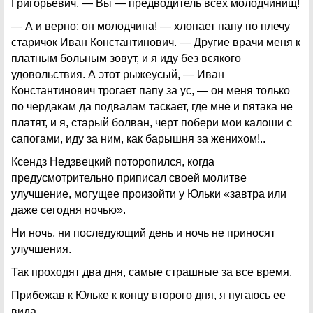
Григорьевич. — Вы — предводитель всех молодчинищ!
— А и верно: он молодчина! — хлопает папу по плечу
старичок Иван Константинович. — Другие врачи меня к
платным больным зовут, и я иду без всякого
удовольствия. А этот рыжеусый, — Иван
Константинович трогает папу за ус, — он меня только
по чердакам да подвалам таскает, где мне и пятака не
платят, и я, старый болван, черт побери мои калоши с
сапогами, иду за ним, как барышня за женихом!..
Ксендз Недзвецкий поторопился, когда
предусмотрительно приписал своей молитве
улучшение, могущее произойти у Юльки «завтра или
даже сегодня ночью».
Ни ночь, ни последующий день и ночь не приносят
улучшения.
Так проходят два дня, самые страшные за все время.
Прибежав к Юльке к концу второго дня, я пугаюсь ее
вида.