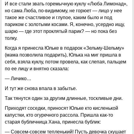
И все стали звать горемычную куклу «Люба Лимонад»,
но сама Люба, по-видимому, не горюет — лицо у нее
такое же счастливое и глупое, каким было и под
париком с золотыми косами. Я, конечно, усердно ищу,
шарю — где этот проклятый парик? — но пока без
толку.
Когда я принесла Юльке в подарок «Зельму-Шельму»
(мама позволила подарить), Юлька на миг пришла в
себя, взяла куклу, потом провела, как слепая, пальцем
по ее лицу и внятно сказала:
— Личико…
И тут же снова впала в забытье.
Так тянутся один за другим длинные, тоскливые дни.
Приходят соседки, приносят Юльке кто кисленькой
капустки, кто огуречного рассола. Пришла как-то
старая бубличница Хана, принесла бублик:
— Совсем-совсем тепленький! Пусть девочка скушает