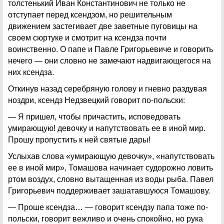
толстенький Иван Константинович не только не
отступает перед ксендзом, но решительным
движением застегивает две заветные пуговицы на
своем сюртуке и смотрит на ксендза почти
воинственно. О папе и Павле Григорьевиче и говорить
нечего — они словно не замечают надвигающегося на
них ксендза.
Откинув назад серебряную голову и гневно раздувая
ноздри, ксендз Недзвецкий говорит по-польски:
— Я пришел, чтобы причастить, исповедовать
умирающую! девочку и напутствовать ее в иной мир.
Прошу пропустить к ней святые дары!
Услыхав слова «умирающую девочку», «напутствовать
ее в иной мир», Томашова начинает судорожно ловить
ртом воздух, словно вытащенная из воды рыба. Павел
Григорьевич поддерживает зашатавшуюся Томашову.
— Проше ксендза… — говорит ксендзу папа тоже по-
польски, говорит вежливо и очень спокойно, но рука