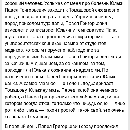
хороший человек. Услыхав от меня про болезнь Юльки,
Павел Григорьевич заходит к Томашовой ежедневно,
иногда по два и три раза в день. Утром и вечером,
перед приходом туда папы, Павел Григорьевич
измеряет и записывает Юлькину температуру. Папа
шутя зовет Павла Григорьевича «куратором» — так в
университетских клиниках называют студентов-
медиков, которым поручено наблюдение за
определенными больными. Павел Григорьевич следит
за Юлькиным дыханием, за ее кашлем, за тем,
приходит ли Юлька в сознание и надолго ли. По
назначению папы Павел Григорьевич ставит Юльке
банки. А самое главное — он очень подбадривает
Томашову, Юлькину мать. Перед папой она немного
робеет, а Павел Григорьевич с его добрым лицом, на
котором всегда открыто только что-нибудь одно — либо
рот, либо глаза, — такой простой, такой свой, это очень
согревает Томашову.
В первый день Павел Григорьевич сразу предложил