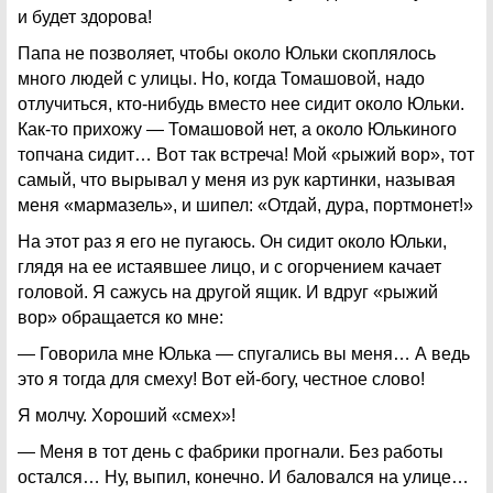
и будет здорова!
Папа не позволяет, чтобы около Юльки скоплялось
много людей с улицы. Но, когда Томашовой, надо
отлучиться, кто-нибудь вместо нее сидит около Юльки.
Как-то прихожу — Томашовой нет, а около Юлькиного
топчана сидит… Вот так встреча! Мой «рыжий вор», тот
самый, что вырывал у меня из рук картинки, называя
меня «мармазель», и шипел: «Отдай, дура, портмонет!»
На этот раз я его не пугаюсь. Он сидит около Юльки,
глядя на ее истаявшее лицо, и с огорчением качает
головой. Я сажусь на другой ящик. И вдруг «рыжий
вор» обращается ко мне:
— Говорила мне Юлька — спугались вы меня… А ведь
это я тогда для смеху! Вот ей-богу, честное слово!
Я молчу. Хороший «смех»!
— Меня в тот день с фабрики прогнали. Без работы
остался… Ну, выпил, конечно. И баловался на улице…