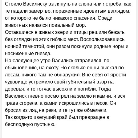
Стоило Василиску взглянуть на слона или ястреба, как
те падали замертво, пораженные ядовитым взглядом,
от которого не было никакого спасения. Среди
животных начался повальный мор.
Оставшиеся в живых звери и птицы решили бежать
без оглядки из этих гиблых мест. Воспользовавшись
ночной темнотой, они разом покинули родные норы и
насиженные гнезда.
На следующее утро Василиск отправился, по
обыкновению, на охоту. Но сколько он ни рыскал по
лесам, никого там не обнаружил. Вне себя от ярости
чудовище устремило свой губительный взор на
деревья, и те тотчас высохли и погибли. Тогда
Василиск гневно посмотрел на землю и камни, и вся
трава сгорела, а камни искрошились в песок. Он
бросил взгляд на реки, и те тут же обмелели.
Так когда-то цветущий край был превращен в
бесплодную пустыню.