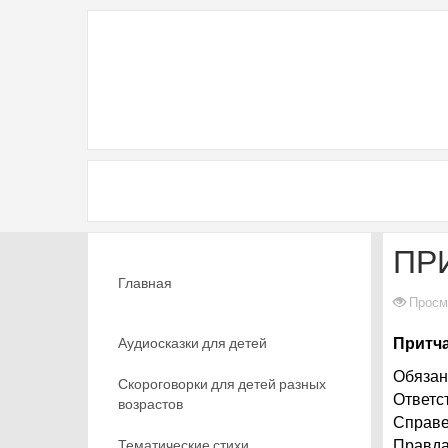
ПР
Главная
Просм
Аудиосказки для детей
Притча
Обязан
Скороговорки для детей разных
Ответс
возрастов
Справе
Тематические стихи
Правда