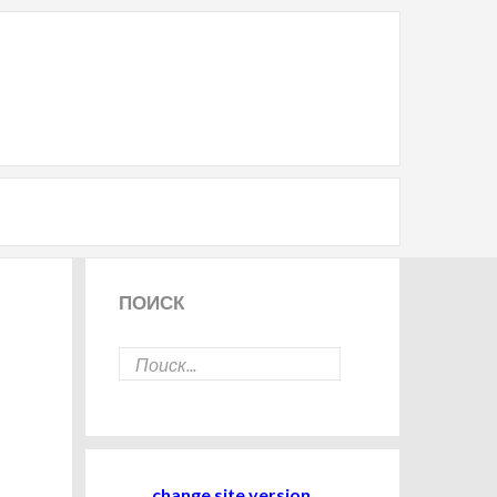
ПОИСК
change site version