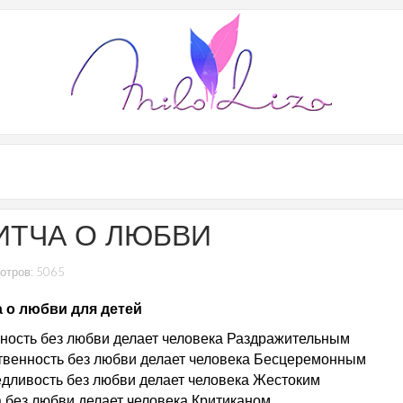
ИТЧА О ЛЮБВИ
отров: 5065
 о любви для детей
ность без любви делает человека Раздражительным
твенность без любви делает человека Бесцеремонным
дливость без любви делает человека Жестоким
 без любви делает человека Критиканом