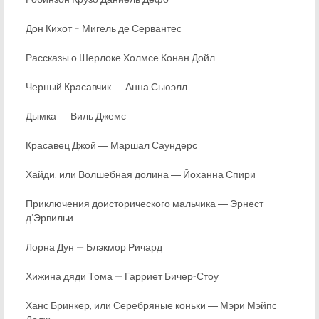
Дон Кихот – Мигель де Сервантес
Рассказы о Шерлоке Холмсе Конан Дойл
Черный Красавчик ― Анна Сьюэлл
Дымка ― Виль Джемс
Красавец Джой ― Маршал Саундерс
Хайди, или Волшебная долина ― Йоханна Спири
Приключения доисторического мальчика ― Эрнест
д’Эрвильи
Лорна Дун — Блэкмор Ричард
Хижина дяди Тома — Гарриет Бичер-Стоу
Ханс Бринкер, или Серебряные коньки ― Мэри Мэйпс