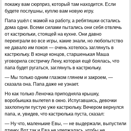
покажу вам сюрприз, который там находится. Если
будете послушны, куплю вам новую игру.
Папа ушёл с мамой на работу, а ребятишки остались
дома одни. Всеми силами пытались они себя отвлечь
от кастрюльки, стоящей на кухне. Они давно
переиграли во все игры, какие знали, но любопытство
не давало им покоя — очень хотелось заглянуть в
кастрюльку. В конце концов, старшенькая Маша
уговорила сестричку Лену, которая ещё боялась, что
папа будет ругаться, заглянуть в кастрюльку.
— Мы только одним глазком глянем и закроем, —
сказала она. Папа даже не узнает.
Но как только Леночка приподняла крышку,
воробьишка вылетел в окно. Испугавшись, девочки
захлопнули пустую уже кастрюльку. Вечером вернулся
папа, и, увидев, что кастрюлька пуста, сказал:
— Ну что, маленькие Евы, — не выдержали, выпустили
птичку. Вот так и Ева не удержалась, чтобы не