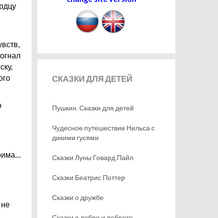
рдцу
вств,
догнал
ску,
СКАЗКИ
ДЛЯ ДЕТЕЙ
ого
ю
Пушкин. Сказки для детей
Чудесное путешествие Нильса с
дикими гусями
има...
Сказки Луны Говард Пайл
и
Сказки Беатрис Поттер
Сказки о дружбе
 не
Сказки о добре и доброте