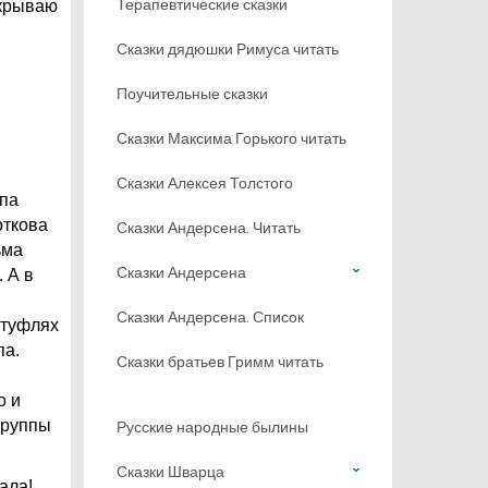
Терапевтические сказки
ткрываю
Сказки дядюшки Римуса читать
Поучительные сказки
Сказки Максима Горького читать
Сказки Алексея Толстого
ппа
откова
Сказки Андерсена. Читать
ьма
Сказки Андерсена
 А в
Сказки Андерсена. Список
 туфлях
па.
Сказки братьев Гримм читать
о и
группы
Русские народные былины
Сказки Шварца
ала!