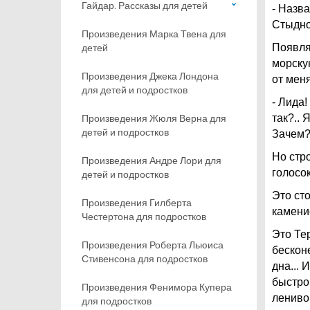
Гайдар. Рассказы для детей
- Назв
Стыдно
Произведения Марка Твена для
детей
Появля
морску
Произведения Джека Лондона
от мен
для детей и подростков
- Лида!
Произведения Жюля Верна для
так?.. 
детей и подростков
Зачем
Но стр
Произведения Андре Лори для
голосок
детей и подростков
Это ст
Произведения Гилберта
камени
Честертона для подростков
Это Тер
Произведения Роберта Льюиса
бесконе
Стивенсона для подростков
дна... 
быстро
Произведения Фенимора Купера
лениво
для подростков