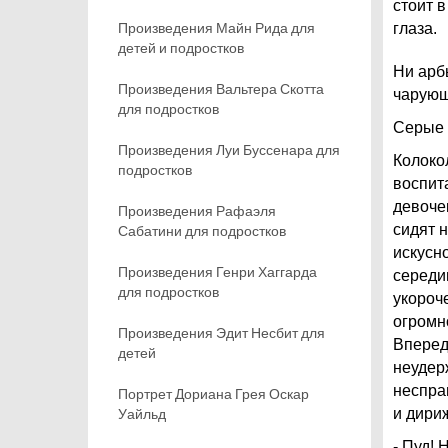
стоит 
Произведения Майн Рида для
глаза.
детей и подростков
Ни арбы
Произведения Вальтера Скотта
чарующе
для подростков
Серые с
Произведения Луи Буссенара для
Колоко
подростков
воспит
девоче
Произведения Рафаэля
сидят 
Сабатини для подростков
искусн
Произведения Генри Хаггарда
середи
для подростков
укороч
огромн
Произведения Эдит Несбит для
Впереди
детей
неудер
неспра
Портрет Дориана Грея Оскар
Уайльд
и дири
- Пуд! 