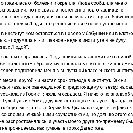
я оправилась от болезни и окрепла, Люда сообщила мне о
ом решении, но не сразу, а постепенно подготавливая к
енно неожиданному для меня результату ссоры с бабушкой
и опасениям Люды, это решение вовсе не испугало меня.
в институт, чем оставаться в неволе у бабушки или в клетке
х, - подумала я, - и главное - ведь в институте я не буду
ена с Людой".
я совсем поправилась, Люда принялась заниматься со мной
безжалостным образом муштровала меня по всем предмета
есяцев подготовила меня в выпускной класс N-ского институ
месяц, другой - и настал срок отъезда в институт. Как ни
ась я казаться равнодушной к предстоящему отъезду, на са
 уезжала из Гори с тяжелым сердцем. Я ничего не знала об 
, Гуль-Гуль и обоих дедушек, остающихся в ауле. Правда, к
сообщил мне, что ага-Керим бек-Джамала сидит в тифлисск
 со своими ближайшими соучастниками, но дальше этого с
не распространялись, и участь моего друга по-прежнему бы
 непроницаема, как туманы в горах Дагестана...