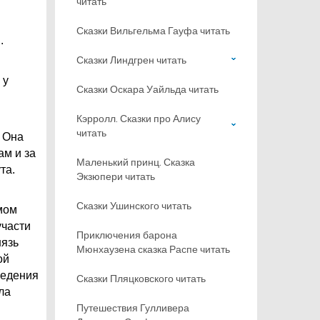
читать
Сказки Вильгельма Гауфа читать
.
Сказки Линдгрен читать
 у
Сказки Оскара Уайльда читать
Кэрролл. Сказки про Алису
читать
. Она
м и за
Маленький принц. Сказка
та.
Экзюпери читать
Сказки Ушинского читать
мом
участи
Приключения барона
нязь
Мюнхаузена сказка Распе читать
ой
ведения
Сказки Пляцковского читать
ла
Путешествия Гулливера