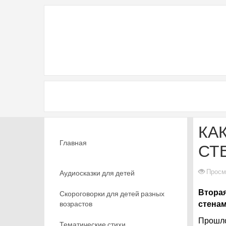
КА
Главная
СТ
Просм
Аудиосказки для детей
Вторая
Скороговорки для детей разных
возрастов
стенам
Прошло
Тематические стихи