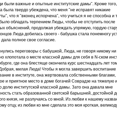
ди были важные и опытные институтские дамы". Кроме того,
а была твердо убеждена, что меня "не исправят никакие
ты", что я "вконец испорчена", что учиться я не способна и т.
было обладать терпением Люды, чтобы не отступить после
ых объяснений, продолжая убеждать упрямую, гордую стару
концов Люда добилась своего - бабушка стала понемногу ус
м дала полное свое согласие.
янулись переговоры с бабушкой, Люда, не говоря никому ни
но хлопотала о месте классной дамы для себя в N-ском инс
рбурге, где она блестяще окончила курс шестнадцать лет то
 Добрая, милая Люда! Чтобы я могла завершить воспитание
вание в институте, она жертвовала собственными благами,
ое и приятное место в доме богачей Соврадзе на тяжелую 
ю долю институтской классной дамы. Зато она давала мне
ность стать образованной светской барышней, достойной 
ого князя, не разлучаясь со мной. Из любви к нашему назв
ому отцу, из любви ко мне сделала это моя кроткая, велико