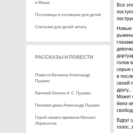
и Маше
Все эт
поступ
Пословицы и поговорки для детей
пестру
Считалки для детей читать
Новые 
рыжень
глазам
девочка
дортуа
РАССКАЗЫ
И ПОВЕСТИ
голов 
серые с
Повести Белкина Александр
в посл
Пушкин
своей 
другу..
Евгений Онегин А. С. Пушкин
Может 
бело-з
Пиковая дама Александр Пушкин
свобод
Герой нашего времени Михаил
Вдруг 
Лермонтов
голос,