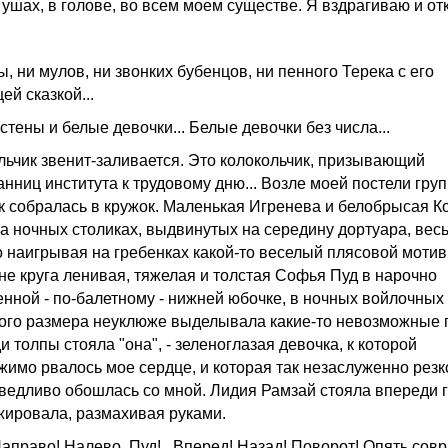
в ушах, в голове, во всем моем существе. Я вздрагиваю и о
, ни мулов, ни звонких бубенцов, ни пенного Терека с его
й сказкой...
тены и белые девочки... Белые девочки без числа...
льчик звенит-заливается. Это колокольчик, призывающий
анниц института к трудовому дню... Возле моей постели гру
к собралась в кружок. Маленькая Игренева и белобрысая К
на ночных столиках, выдвинутых на середину дортуара, вес
о наигрывая на гребенках какой-то веселый плясовой мотив.
не круга ленивая, тяжелая и толстая Софья Пуд в нарочно
енной - по-балетному - нижней юбочке, в ночных войлочных
ого размера неуклюже выделывала какие-то невозможные 
 толпы стояла "она", - зеленоглазая девочка, к которой
жимо рвалось мое сердце, и которая так незаслуженно резк
ведливо обошлась со мной. Лидия Рамзай стояла впереди 
жировала, размахивая руками.
Направо! Налево, Пуд!.. Вперед! Назад! Поворот! Опять совр