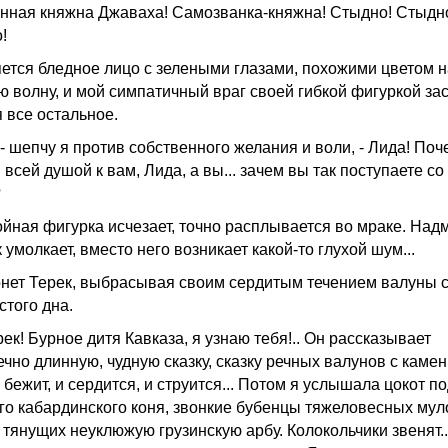
анная княжна Джаваха! Самозванка-княжна! Стыдно! Стыдн
!
ется бледное лицо с зелеными глазами, похожими цветом н
ю волну, и мой симпатичный враг своей гибкой фигуркой за
я все остальное.
 - шепчу я против собственного желания и воли, - Лида! По
Я всей душой к вам, Лида, а вы... зачем вы так поступаете с
?
ойная фигурка исчезает, точно расплывается во мраке. На
 умолкает, вместо него возникает какой-то глухой шум...
онет Терек, выбрасывая своим сердитым течением валуны 
стого дна.
ек! Бурное дитя Кавказа, я узнаю тебя!.. Он рассказывает
чно длинную, чудную сказку, сказку речных валунов с камен
И бежит, и сердится, и струится... Потом я услышала цокот п
го кабардинского коня, звонкие бубенцы тяжеловесных мул
 тянущих неуклюжую грузинскую арбу. Колокольчики звенят..