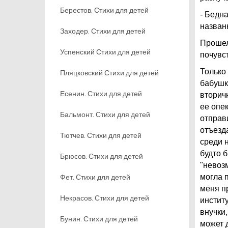
Берестов. Стихи для детей
- Бедна
назван
Заходер. Стихи для детей
Прошел
Успенский Стихи для детей
почувс
Только
Пляцковский Стихи для детей
бабушк
Есенин. Стихи для детей
вторич
ее опе
Бальмонт. Стихи для детей
отправ
отъезда
Тютчев. Стихи для детей
среди 
будто 
Брюсов. Стихи для детей
"невоз
Фет. Стихи для детей
могла 
меня п
Некрасов. Стихи для детей
институ
внучки,
Бунин. Стихи для детей
может 