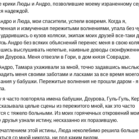
е крики Люды и Андро, позволившие моему израненному се
ся надеждой.
ндро и Люда, мои спасители, успели вовремя. Когда я,
ленная и измученная пережитыми волнениями, упала без чу
 ударившись о кузов коляски, экипаж моих друзей все-таки 
нязь Андро без всяких объяснений перенес меня в свою коля
вшись выслушивать нелепые, наивные доводы сконфуженн
зя Доурова. Меня отвезли в Гори, в дом князя Соврадзе.
Андро, Тамара ухаживали за мной, точно задавшись мысль
радить меня своими заботами и ласками за все время моего
ания у бабушки. Пережитые волнения не прошли даром - я
ла.
 я часто повторяла имена бабушки, Доурова, Гуль-Гуль, Кер
сказывала целые сцены из пережитого мной, как это часто
тся с тяжело больными. Из моих горячечных откровений мо
е друзья узнали истину, несказанно их поразившую.
ечатлением этой истины, Люда неколебимо решила больше
ться со мной никогда, ни под каким видом.