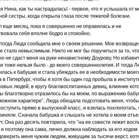
я Нина, как ты настрадалась! - первое, что я услышала от 
ной сестры, когда открыла глаза после тяжелой болезни.
 еще месяц, пока я совершенно не оправилась и не
твовала себя вполне бодро и спокойно.
 тогда Люда сообщила мне о своем решении. Мое возвраще
е стало немыслимым. Никто не мог бы поручиться за то, чт
но не сдаст меня на руки ненавистному Доурову. Но избавит
ки тоже нельзя было - до моего совершеннолетия. И тогда 
илась к бабушке и стала убеждать ее в необходимости моег
 в Петербург, чтобы я хотя бы один год пробыла в институт
новых людей, в кругу благовоспитанных девиц, влияние кот
бы благотворно отразилось бы на моем, по выражению бабу
можном характере". Люда обещала подготовить меня, чтобы
поступить прямо в выпускной класс, и взялась похлопотать,
риняли. Сначала бабушка и слышать не хотела о моем отъе
т. Она раз десять повторила, что "на ее совести лежит вос
 и поэтому она сама, лично должна наблюдать за его ходом 
доверить меня чужим людям, живущим за тысячи верст, хот