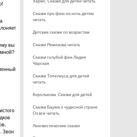
Хармс. Сказки для детей читать
о!
Сказки про фею на ночь детям
читать
а
слоняет
Детские сказки по возрастам
Сказки Ремизова читать
чему вы
о мной?
Сказки голубой феи Лидия
Чарская
дменный
Сказки Топелиуса для детей
читать
с
Королькова. Сказки для детей
Сказки Баума о чудесной стране
истого
Оз все читать
одков
ов,
Лингвистические сказки
. Звон