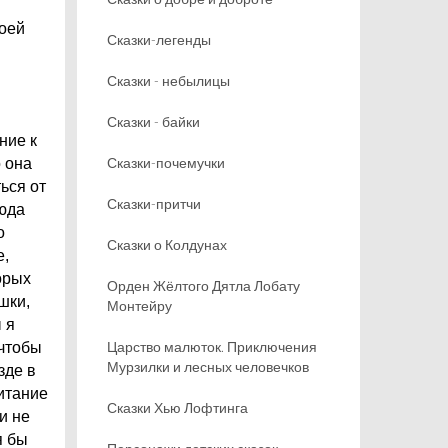
моей
Сказки-легенды
Сказки - небылицы
Сказки - байки
ние к
Сказки-почемучки
о она
ься от
Сказки-притчи
Люда
о
Сказки о Колдунах
е,
орых
Орден Жёлтого Дятла Лобату
шки,
Монтейру
 я
Царство малюток. Приключения
 чтобы
Мурзилки и лесных человечков
зде в
питание
Сказки Хью Лофтинга
и не
я бы