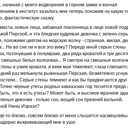
о, начиная с моего водворения в горном замке и кончая
лением в институт, казалось мне теперь похожим на какую-т
ю, фантастическую сказку.
места, новые лица, забавная поклонница в лице новой подр
кой Перской, и эта бледная кудрявая девочка с зелено-сер
и, похожими цветом на морскую волну - странная, милая, де
... Не во сне ли я все это вижу? Передо мной серые стены
ра, потонувшие в полумраке, два ряда кроватей и три десят
в смешных белых колпачках... Я смотрю на смешные колпачк
тены и узкие кровати, и веки мои тяжелеют, глаза слипаются
едний раз мелькнула рыженькая Перская, безмятежно усну
постели... Серые стены темнеют и как бы придвигаются друг
. Точно черные утесы родных кавказских гор теснятся предо
быть, это и есть утесы? Может быть, и высокое мрачное зда
еленые девочки - только сон, вещий сон прежней вольной,
ной Нины Израэл?
где-то близко, совсем близко от меня слышится насмешливы
 задорно выкрикивающий мне в уши: