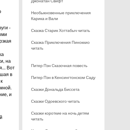
Джонатан Свифт
о
Необыкновенные приключения
Карика и Вали
уги -
Сказка Старик Хоттабыч читать
ыми
рзкая
Сказка Приключения Пиноккио
читать
ка
и, на
Питер Пэн Сказочная повесть
... Вот
вшая в
Питер Пэн в Кенсингтонском Саду
 к
 мной.
Сказки Дональда Биссета
ние, и
Сказки Одоевского читать
Сказки короткие на ночь детям
й
читать