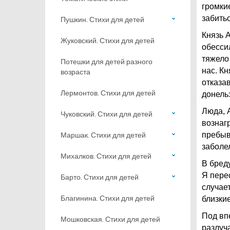
громки
забить
Пушкин. Стихи для детей
Князь А
Жуковский. Стихи для детей
обесси
тяжело
Потешки для детей разного
нас. К
возраста
отказа
Лермонтов. Стихи для детей
донель
Люда, 
Чуковский. Стихи для детей
вознаг
Маршак. Стихи для детей
пребыв
заболе
Михалков. Стихи для детей
В бреду
Я пере
Барто. Стихи для детей
случае
Благинина. Стихи для детей
близки
Под вп
Мошковская. Стихи для детей
разлуча