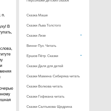
Персонажи детских сказок
 п.
Сказка Маше
Сказки Льва Толстого
ху! В
тупать,
Сказки Лизе
Винни-Пух. Читать
 слова,
титуте
Ершов Пётр. Сказки
му
 и
Сказки Даля для детей
 меняя
Сказки Мамина-Сибиряка читать
и
Сказки Волкова читать
дочерью
анному
Сказки Гофмана читать
душная
Сказки Салтыкова-Щедрина