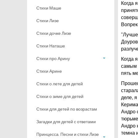
Когда 
Стихи Маше
принят
соверш
Стихи Лизе
Вопрек
Стихи дочке Лизе
"Лучше 
Доуровы
Стихи Наташе
разлуч
Стихи про Арину
Когда 
самым 
Стихи Арине
пять м
Прошел 
Стихи о лете для детей
старал
Стихи о зиме для детей
деле, я
Керима
Стихи для детей по возрастам
Андро 
тюрьме
Загадки для детей с ответами
Андро 
темна и
Принцесса. Песни и стихи Лизе