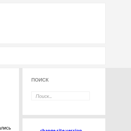
ПОИСК
ались
change site version