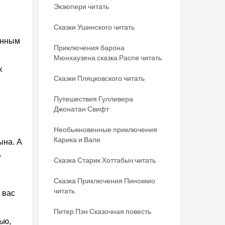
Экзюпери читать
Сказки Ушинского читать
анным
Приключения барона
Мюнхаузена сказка Распе читать
к
Сказки Пляцковского читать
Путешествия Гулливера
Джонатан Свифт
Необыкновенные приключения
Карика и Вали
ына. А
,
Сказка Старик Хоттабыч читать
Сказка Приключения Пиноккио
читать
 вас
Питер Пэн Сказочная повесть
ью,