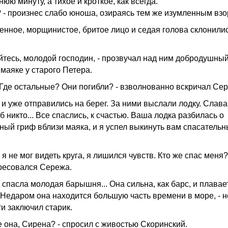
юю минуту, а тихое и кроткое, как всегда.
я? - произнес слабо юноша, озираясь тем же изумленным взо
енное, морщинистое, бритое лицо и седая голова склонили
ойтесь, молодой господин, - прозвучал над ним добродушный
 маяке у старого Петера.
? Где остальные? Они погибли? - взволнованно вскричал Се
и уже отправились на берег. За ними выслали лодку. Слава 
б никто... Все спаслись, к счастью. Ваша лодка разбилась о
ный гриф вблизи маяка, и я успел выкинуть вам спасатель
.. я не мог видеть круга, я лишился чувств. Кто же спас меня?
ресовался Сережа.
с спасла молодая барышня... Она сильна, как барс, и плавает
. Недаром она находится большую часть времени в море, - н
ти заключил старик.
е она, Сирена? - спросил с живостью Скоринский.