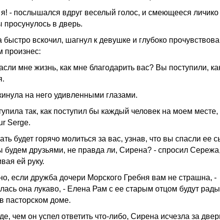
ь я! - послышался вдруг веселый голос, и смеющееся личико
 просунулось в дверь.
 быстро вскочил, шагнул к девушке и глубоко прочувствов
м произнес:
асли мне жизнь, как мне благодарить вас? Вы поступили, ка
я.
кинула на него удивленными глазами.
тупила так, как поступил бы каждый человек на моем месте,
r Serge.
ать будет горячо молиться за вас, узнав, что вы спасли ее с
 будем друзьями, не правда ли, Сирена? - спросил Сережа
вая ей руку.
чно, если дружба дочери Морского Гребня вам не страшна, -
лась она лукаво, - Елена Рам с ее старым отцом будут рады
 в пасторском доме.
е, чем он успел ответить что-либо, Сирена исчезла за двер