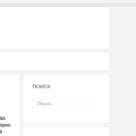
ПОИСК
да,
корно
й