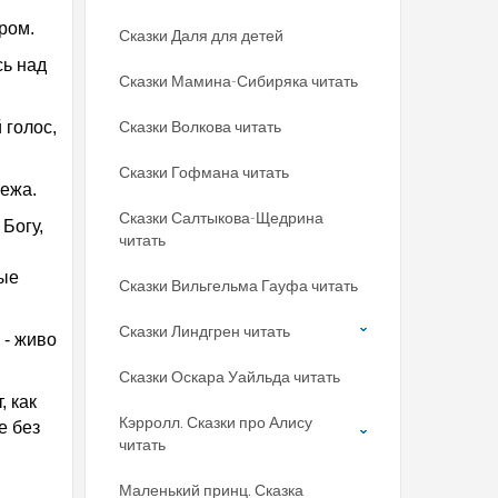
ром.
Сказки Даля для детей
сь над
Сказки Мамина-Сибиряка читать
Сказки Волкова читать
 голос,
Сказки Гофмана читать
режа.
Сказки Салтыкова-Щедрина
Богу,
читать
ные
Сказки Вильгельма Гауфа читать
Сказки Линдгрен читать
 - живо
Сказки Оскара Уайльда читать
, как
Кэрролл. Сказки про Алису
е без
читать
Маленький принц. Сказка