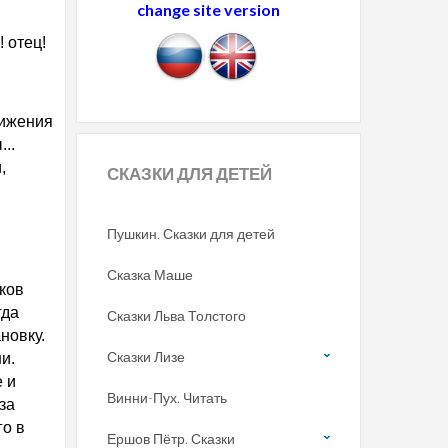
change site version
! отец!
вижения
..
,
СКАЗКИ
ДЛЯ ДЕТЕЙ
Пушкин. Сказки для детей
Сказка Маше
тков
гда
Сказки Льва Толстого
новку.
Сказки Лизе
и.
 и
Винни-Пух. Читать
за
го в
Ершов Пётр. Сказки