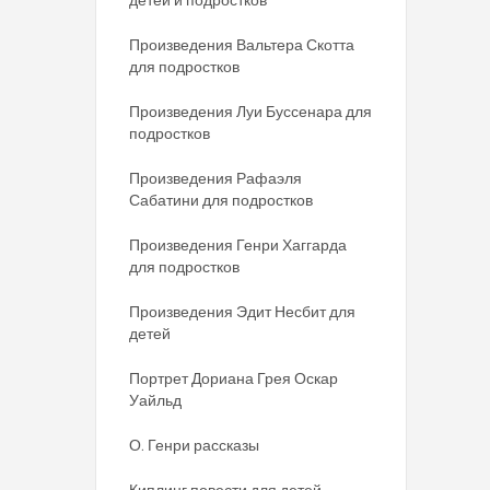
Произведения Вальтера Скотта
для подростков
Произведения Луи Буссенара для
подростков
Произведения Рафаэля
Сабатини для подростков
Произведения Генри Хаггарда
для подростков
Произведения Эдит Несбит для
детей
Портрет Дориана Грея Оскар
Уайльд
О. Генри рассказы
Киплинг повести для детей