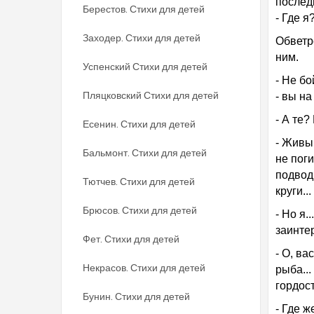
последн
Берестов. Стихи для детей
- Где 
Заходер. Стихи для детей
Обветр
ним.
Успенский Стихи для детей
- He б
Пляцковский Стихи для детей
- вы на
- А те
Есенин. Стихи для детей
- Живы 
Бальмонт. Стихи для детей
не поги
подвод
Тютчев. Стихи для детей
круги...
Брюсов. Стихи для детей
- Но я.
заинте
Фет. Стихи для детей
- О, ва
Некрасов. Стихи для детей
рыба..
гордос
Бунин. Стихи для детей
- Где ж