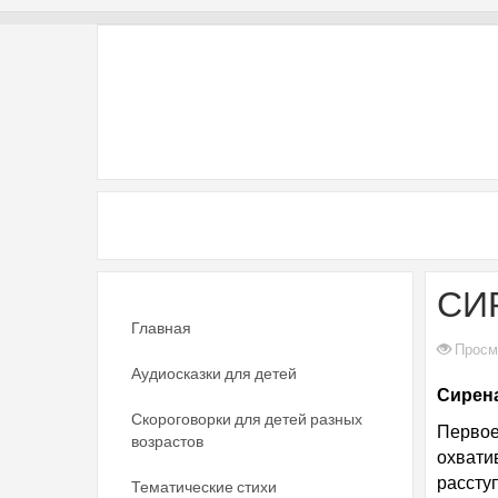
СИР
Главная
Просм
Аудиосказки для детей
Сирена
Скороговорки для детей разных
Первое
возрастов
охвати
рассту
Тематические стихи