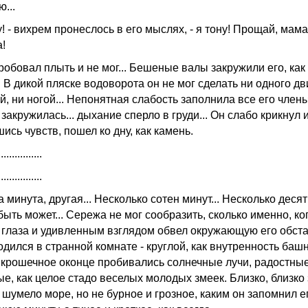
...
у! - вихрем пронеслось в его мыслях, - я тону! Прощай, мама
!
робовал плыть и не мог... Бешеные валы закружили его, как
. В дикой пляске водоворота он не мог сделать ни одного д
й, ни ногой... Непонятная слабость заполнила все его члены.
закружилась... дыхание сперло в груди... Он слабо крикнул и
сь чувств, пошел ко дну, как камень.
................
................
минута, другая... Несколько сотен минут... Несколько деся
быть может... Сережа не мог сообразить, сколько именно, ко
 глаза и удивленным взглядом обвел окружающую его обста
дился в странной комнате - круглой, как внутренность башн
 крошечное оконце пробивались солнечные лучи, радостные
е, как целое стадо веселых молодых змеек. Близко, близко 
 шумело море, но не бурное и грозное, каким он запомнил е