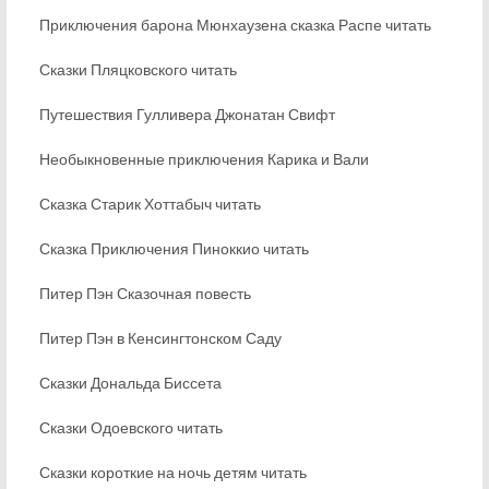
Приключения барона Мюнхаузена сказка Распе читать
Сказки Пляцковского читать
Путешествия Гулливера Джонатан Свифт
Необыкновенные приключения Карика и Вали
Сказка Старик Хоттабыч читать
Сказка Приключения Пиноккио читать
Питер Пэн Сказочная повесть
Питер Пэн в Кенсингтонском Саду
Сказки Дональда Биссета
Сказки Одоевского читать
Сказки короткие на ночь детям читать