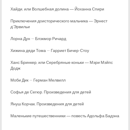
Хайди, или Волшебная долина ― Йоханна Спири
Приключения доисторического мальчика ― Эрнест
д’Эрвильи
Лорна Дун — Блэкмор Ричард
Хижина дяди Тома — Гарриет Бичер-Стоу
Ханс Бринкер, или Серебряные коньки ― Мэри Мэйпс
Додж
Моби Дик — Герман Мелвилл
Софья де Сегюр. Произведения для детей
Януш Корчак. Произведения для детей
Маленькие путешественники ― повесть Адольфа Бадэна