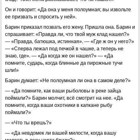
Он и говорит: «Да она у меня полоумная; вы извольте
ее призвать и спросить у ней».
Барин приказал позвать его жену. Пришла она. Барин и
спрашивает: «Правда ли, что твой муж клад нашел?»
— «Правда, батюшка, истинная». — «Где ж он у него?»
— «Сперва лежал под печкой в чашке, а теперь не
знаю, где». — «Да когда же он нашел?» — «Да
помните, сударь, когда блинные да пирожные тучи
шли!»
Барин думает: «Не полоумная ли она в самом деле?»
— «Да помните, как ваши рыболовы в реке зайца
поймали?» Барин молчит, всё смотрит на нее. «Да
помните, когда ваши охотники в капкане рыбу
поймали?»
— «Что ты врешь?»
— «Да невдомек ли вашей милости, когда вашу