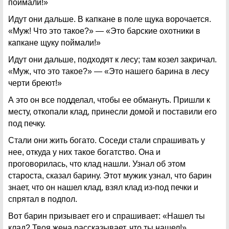
поймали!»
Идут они дальше. В капкане в поле щука ворочается.
«Муж! Что это такое?» — «Это барские охотники в
капкане щуку поймали!»
Идут они дальше, подходят к лесу; там козел закричал.
«Муж, что это такое?» — «Это нашего барина в лесу
черти бреют!»
А это он все подделал, чтобы ее обмануть. Пришли к
месту, откопали клад, принесли домой и поставили его
под печку.
Стали они жить богато. Соседи стали спрашивать у
нее, откуда у них такое богатство. Она и
проговорилась, что клад нашли. Узнал об этом
староста, сказал барину. Этот мужик узнал, что барин
знает, что он нашел клад, взял клад из-под печки и
спрятал в подпол.
Вот барин призывает его и спрашивает: «Нашел ты
клад? Твоя жена рассказывает, что ты нашел!»