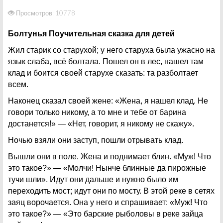
Просмотров: 10778
Болтунья Поучительная сказка для детей
Жил старик со старухой; у него старуха была ужасно на
язык слаба, всё болтала. Пошел он в лес, нашел там
клад и боится своей старухе сказать: та разболтает
всем.
Наконец сказал своей жене: «Жена, я нашел клад. Не
говори только никому, а то мне и тебе от барина
достанется!» — «Нет, говорит, я никому не скажу».
Ночью взяли они заступ, пошли отрывать клад.
Вышли они в поле. Жена и поднимает блин. «Муж! Что
это такое?» — «Молчи! Нынче блинные да пирожные
тучи шли». Идут они дальше и нужно было им
переходить мост; идут они по мосту. В этой реке в сетях
заяц ворочается. Она у него и спрашивает: «Муж! Что
это такое?» — «Это барские рыболовы в реке зайца