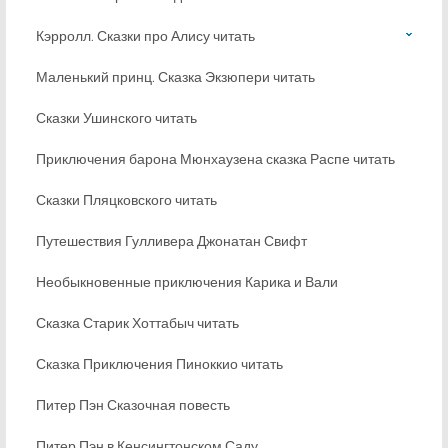
Кэрролл. Сказки про Алису читать
Маленький принц. Сказка Экзюпери читать
Сказки Ушинского читать
Приключения барона Мюнхаузена сказка Распе читать
Сказки Пляцковского читать
Путешествия Гулливера Джонатан Свифт
Необыкновенные приключения Карика и Вали
Сказка Старик Хоттабыч читать
Сказка Приключения Пиноккио читать
Питер Пэн Сказочная повесть
Питер Пэн в Кенсингтонском Саду