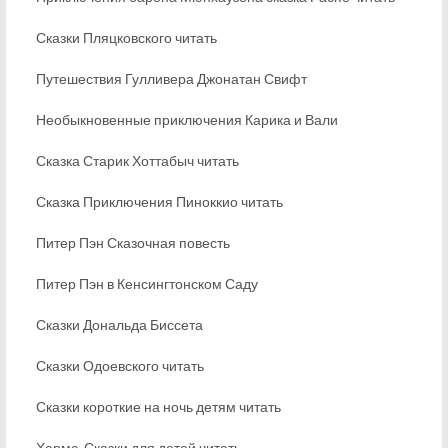
Сказки Пляцковского читать
Путешествия Гулливера Джонатан Свифт
Необыкновенные приключения Карика и Вали
Сказка Старик Хоттабыч читать
Сказка Приключения Пиноккио читать
Питер Пэн Сказочная повесть
Питер Пэн в Кенсингтонском Саду
Сказки Дональда Биссета
Сказки Одоевского читать
Сказки короткие на ночь детям читать
Хармс. Сказки для детей читать