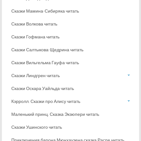
Сказки Мамина-Сибиряка читать
Сказки Волкова читать
Сказки Гофмана читать
Сказки Салтыкова-Щедрина читать
Сказки Вильгельма Гауфа читать
Сказки Линдгрен читать
Сказки Оскара Уайльда читать
Кэрролл. Сказки про Алису читать
Маленький принц. Сказка Экзюпери читать
Сказки Ушинского читать
Приключения барона Мюнхаузена сказка Распе читать