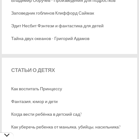
Владимир Обручев - Произведения для подростков
Заповедник гоблинов Клиффорд Саймак
Эдит Несбит Фэнтези и фантастика для детей
Тайна двух океанов - Григорий Адамов
СТАТЬИ
О ДЕТЯХ
Как воспитать Принцессу
Фантазия, юмор и дети
Когда вести ребёнка в детский сад?
Как уберечь ребенка от маньяка, убийцы, насильника?