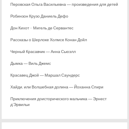
Перовская Ольга Васильевна ― произведения для детей
Робинзон Крузо Даниель Дефо
Дон Кихот – Мигель де Сервантес
Рассказы о Шерлоке Холмсе Конан Дойл
Черный Красавчик ― Анна Сьюэлл
Дымка ― Виль Джемс
Красавец Джой ― Маршал Саундерс
Хайди, или Волшебная долина ― Йоханна Спири
Приключения доисторического мальчика ― Эрнест
д’Эрвильи