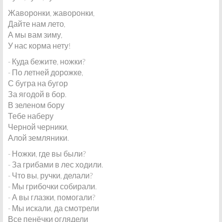
Жаворонки, жаворонки,
Дайте нам лето,
А мы вам зиму,
У нас корма нету!
- Куда бежите, ножки?
- По летней дорожке,
С бугра на бугор
За ягодой в бор.
В зеленом бору
Тебе наберу
Черной черники,
Алой земляники.
- Ножки, где вы были?
- За грибами в лес ходили.
- Что вы, ручки, делали?
- Мы грибочки собирали.
- А вы глазки, помогали?
- Мы искали, да смотрели
Все пенёчки оглядели