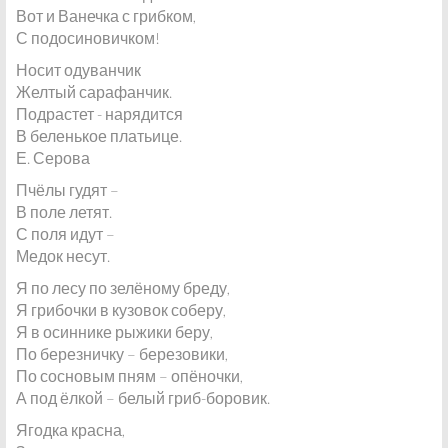
Вот и Ванечка с грибком,
С подосиновичком!
Носит одуванчик
Желтый сарафанчик.
Подрастет - нарядится
В беленькое платьице.
Е. Серова
Пчёлы гудят –
В поле летят.
С поля идут –
Медок несут.
Я по лесу по зелёному бреду,
Я грибочки в кузовок соберу,
Я в осиннике рыжики беру,
По березничку – березовики,
По сосновым пням – опёночки,
А под ёлкой – белый гриб-боровик.
Ягодка красна,