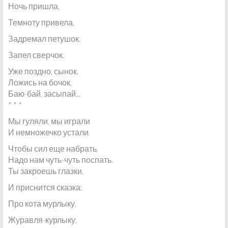
Ночь пришла,
Темноту привела,
Задремал петушок,
Запел сверчок,
Уже поздно, сынок,
Ложись на бочок,
Баю-бай, засыпай...
* * *
Мы гуляли, мы играли
И немножечко устали.
Чтобы сил еще набрать,
Надо нам чуть-чуть поспать.
Ты закроешь глазки,
И приснится сказка:
Про кота мурлыку,
Журавля-курлыку,