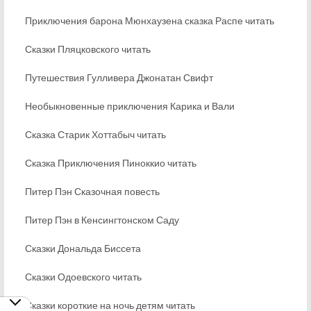
Приключения барона Мюнхаузена сказка Распе читать
Сказки Пляцковского читать
Путешествия Гулливера Джонатан Свифт
Необыкновенные приключения Карика и Вали
Сказка Старик Хоттабыч читать
Сказка Приключения Пиноккио читать
Питер Пэн Сказочная повесть
Питер Пэн в Кенсингтонском Саду
Сказки Дональда Биссета
Сказки Одоевского читать
Сказки короткие на ночь детям читать