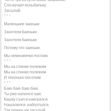
Сон качает колыбельку.
Засыпай.
* * *
Маленькие заиньки
Захотели баиньки,
Захотели баиньки,
Потому что заиньки.
Мы немножечко поспим,
* * *
Мы на спинке полежим.
Мы на спинке полежим
И тихонько посопим.
* * *
Баю-баю-баю-баю,
Ты уже напился чаю,
Кашку съел и наигрался,
Нашалился, наболтался,
Так теперь уж засыпай,