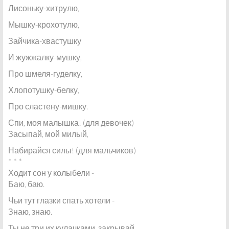
Лисоньку-хитрулю,
Мышку-крохотулю,
Зайчика-хвастушку
И жужжалку-мушку,
Про шмеля-гуделку,
Хлопотушку-белку,
Про сластену-мишку.
Спи, моя малышка! (для девочек)
Засыпай, мой милый,
Набирайся силы! (для мальчиков)
* * *
Ходит сон у колыбели -
Баю, баю.
Чьи тут глазки спать хотели -
Знаю, знаю.
Ты не три их кулачками, закрывай,