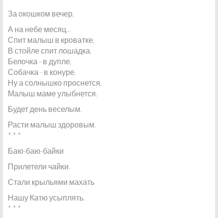
За окошком вечер,
А на небе месяц...
Спит малыш в кроватке,
В стойле спит лошадка,
Белочка - в дупле,
Собачка - в конуре.
Ну а солнышко проснется,
Малыш маме улыбнется.
Будет день веселым.
Расти малыш здоровым.
* * *
Баю-баю-байки
Прилетели чайки.
Стали крыльями махать
Нашу Катю усыплять.
* * *