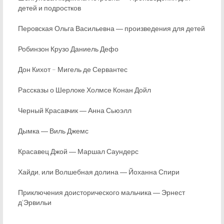
детей и подростков
Перовская Ольга Васильевна ― произведения для детей
Робинзон Крузо Даниель Дефо
Дон Кихот – Мигель де Сервантес
Рассказы о Шерлоке Холмсе Конан Дойл
Черный Красавчик ― Анна Сьюэлл
Дымка ― Виль Джемс
Красавец Джой ― Маршал Саундерс
Хайди, или Волшебная долина ― Йоханна Спири
Приключения доисторического мальчика ― Эрнест
д’Эрвильи