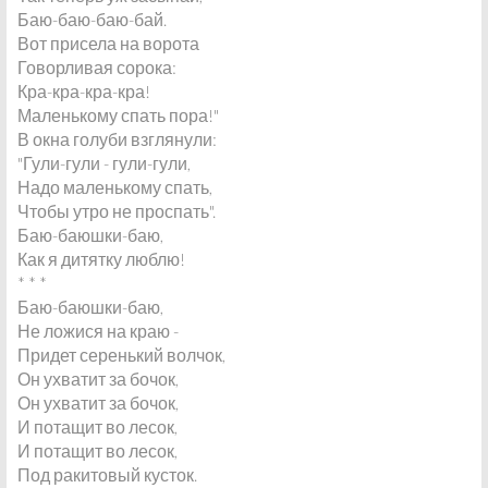
Баю-баю-баю-бай.
Вот присела на ворота
Говорливая сорока:
Кра-кра-кра-кра!
Маленькому спать пора!"
В окна голуби взглянули:
"Гули-гули - гули-гули,
Надо маленькому спать,
Чтобы утро не проспать".
Баю-баюшки-баю,
Как я дитятку люблю!
* * *
Баю-баюшки-баю,
Не ложися на краю -
Придет серенький волчок,
Он ухватит за бочок,
Он ухватит за бочок,
И потащит во лесок,
И потащит во лесок,
Под ракитовый кусток.