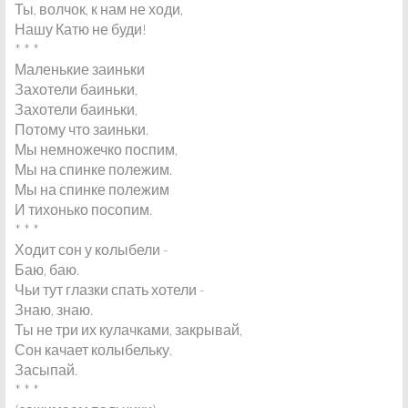
Ты, волчок, к нам не ходи,
Нашу Катю не буди!
* * *
Маленькие заиньки
Захотели баиньки,
Захотели баиньки,
Потому что заиньки.
Мы немножечко поспим,
Мы на спинке полежим.
Мы на спинке полежим
И тихонько посопим.
* * *
Ходит сон у колыбели -
Баю, баю.
Чьи тут глазки спать хотели -
Знаю, знаю.
Ты не три их кулачками, закрывай,
Сон качает колыбельку.
Засыпай.
* * *