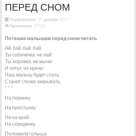
ПЕРЕД СНОМ
Опубликовано: 19 декабря 2017
Просмотров: 37501
Потешки малышам перед сном читать
Ай, бай, бай, бай,
Ты собачечка, не лай!
Ты, коровка, не мычи!
И петух, не кричи!
Наш малыш будет спать,
Станет глазки закрывать.
* * *
На перинку,
На простынку
Не на край -
На серединку
Положили голыша