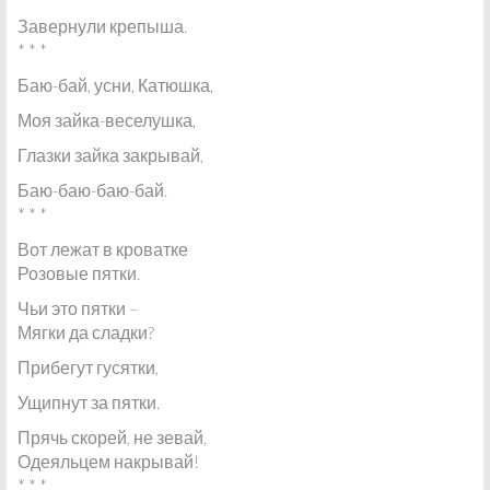
Завернули крепыша.
* * *
Баю-бай, усни, Катюшка,
Моя зайка-веселушка,
Глазки зайка закрывай,
Баю-баю-баю-бай.
* * *
Вот лежат в кроватке
Розовые пятки.
Чьи это пятки –
Мягки да сладки?
Прибегут гусятки,
Ущипнут за пятки.
Прячь скорей, не зевай,
Одеяльцем накрывай!
* * *