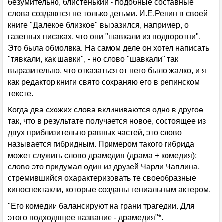
безумительно, блистенький - подобные составные
слова создаются не только детьми. И.Е.Репин в своей
книге "Далекое близкое" выразился, например, о
газетных писаках, что они "шавкали из подворотни".
Это была обмолвка. На самом деле он хотел написать
"тявкали, как шавки", - но слово "шавкали" так
выразительно, что отказаться от него было жалко, и я
как редактор книги свято сохраняю его в репинском
тексте.
Когда два схожих слова вклиниваются одно в другое
так, что в результате получается новое, состоящее из
двух приблизительно равных частей, это слово
называется гибридным. Примером такого гибрида
может служить слово драмедия (драма + комедия);
слово это придумал один из друзей Чарли Чаплина,
стремившийся охарактеризовать те своеобразные
киноспектакли, которые созданы гениальным актером.
"Его комедии балансируют на грани трагедии. Для
этого подходящее название - драмедия"*.