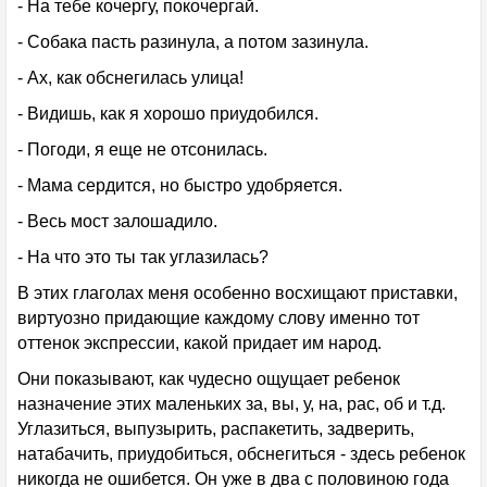
- На тебе кочергу, покочергай.
- Собака пасть разинула, а потом зазинула.
- Ах, как обснегилась улица!
- Видишь, как я хорошо приудобился.
- Погоди, я еще не отсонилась.
- Мама сердится, но быстро удобряется.
- Весь мост залошадило.
- На что это ты так углазилась?
В этих глаголах меня особенно восхищают приставки,
виртуозно придающие каждому слову именно тот
оттенок экспрессии, какой придает им народ.
Они показывают, как чудесно ощущает ребенок
назначение этих маленьких за, вы, у, на, рас, об и т.д.
Углазиться, выпузырить, распакетить, задверить,
натабачить, приудобиться, обснегиться - здесь ребенок
никогда не ошибется. Он уже в два с половиною года