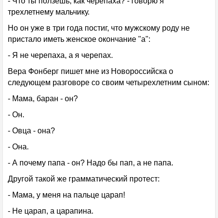
- Что ты ползешь, как черепаха? - говорю я
трехлетнему мальчику.
Но он уже в три года постиг, что мужскому роду не
пристало иметь женское окончание "а":
- Я не черепаха, а я черепах.
Вера Фонберг пишет мне из Новороссийска о
следующем разговоре со своим четырехлетним сыном:
- Мама, баран - он?
- Он.
- Овца - она?
- Она.
- А почему папа - он? Надо бы пап, а не папа.
Другой такой же грамматический протест:
- Мама, у меня на пальце царап!
- Не царап, а царапина.