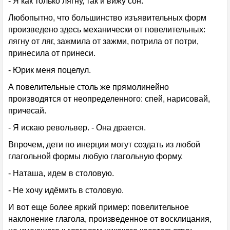
- Я как только лягну, так и вижу сон.
Любопытно, что большинство изъявительных форм
произведено здесь механически от повелительных:
лягну от ляг, зажмила от зажми, потрила от потри,
принесила от принеси.
- Юрик меня поцелул.
А повелительные столь же прямолинейно
производятся от неопределенного: спей, нарисовай,
причесай.
- Я искаю револьвер. - Она драется.
Впрочем, дети по инерции могут создать из любой
глагольной формы любую глагольную форму.
- Наташа, идем в столовую.
- Не хочу идёмить в столовую.
И вот еще более яркий пример: повелительное
наклонение глагола, произведенное от восклицания,