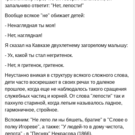
запальчиво ответит: "Нет, лепости!"
Вообще всякое "не" обижает детей:
- Ненаглядная ты моя!
- Нет, наглядная!
Я сказал на Кавказе двухлетнему загорелому малышу:
- Ух, какой ты стал негритенок.
- Нет, я гритенок, гритенок.
Неустанно вникая в структуру всякого сложного слова,
дети часто воскрешают в своих речах то далекое
прошлое, когда еще не наблюдалось такого сращения
служебных частиц и корней. От слова "лепости" так и
пахнуло стариной, когда лепым называлось ладное,
гармоничное, стройное.
Вспомним: "Не лепо ли ны бяшеть, братие" в "Слове о
полку Игореве", а также: "У людей-то в дому чистота,
лепота" - в "Песнях" Некрасова (1866).