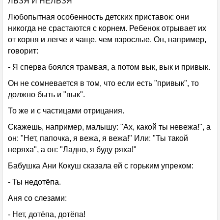
ЛЬЗЯ И НЕЛЬЗЯ
Любопытная особенность детских приставок: они
никогда не срастаются с корнем. Ребенок отрывает их
от корня и легче и чаще, чем взрослые. Он, например,
говорит:
- Я сперва боялся трамвая, а потом вык, вык и привык.
Он не сомневается в том, что если есть "привык", то
должно быть и "вык".
То же и с частицами отрицания.
Скажешь, например, малышу: "Ах, какой ты невежа!", а
он: "Нет, папочка, я вежа, я вежа!" Или: "Ты такой
неряха", а он: "Ладно, я буду ряха!"
Бабушка Ани Кокуш сказала ей с горьким упреком:
- Ты недотёпа.
Аня со слезами:
- Нет, дотёпа, дотёпа!