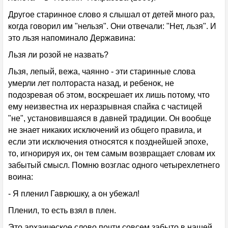
Другое старинное слово я слышал от детей много раз,
когда говорил им "нельзя". Они отвечали: "Нет, льзя". И
это льзя напоминало Державина:
Льзя ли розой не назвать?
Льзя, лепый, вежа, чаянно - эти старинные слова
умерли лет полтораста назад, и ребенок, не
подозревая об этом, воскрешает их лишь потому, что
ему неизвестна их неразрывная спайка с частицей
"не", установившаяся в давней традиции. Он вообще
не знает никаких исключений из общего правила, и
если эти исключения относятся к позднейшей эпохе,
то, игнорируя их, он тем самым возвращает словам их
забытый смысл. Помню возглас одного четырехлетнего
воина:
- Я пленил Гаврюшку, а он убежал!
Пленил, то есть взял в плен.
Это архаическое слово почти совсем забыто в нашей