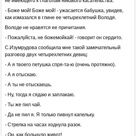
не имеющего к глаголам никакого касательства:
- Боже мой! Боже мой! - ужасается бабушка, увидев,
как измазался в глине ее четырехлетний Володя.
Володе не нравятся ее причитания.
- Пожалуйста, не божемойкай! - говорит он сердито.
С.Изумрудова сообщила мне такой замечательный
разговор двух четырехлетних девиц:
- А я твоего петушка спря-та-ю (очень протяжно).
- А я отыскаю.
- А ты не отыскаешь.
- Ну, тогда я сядаю и заплакаю.
- Ты же пил чай.
- Да не пил я. Я только пивнул капельку.
- Стрелка на часах ходнула разок.
- Он, как больнуло живот!