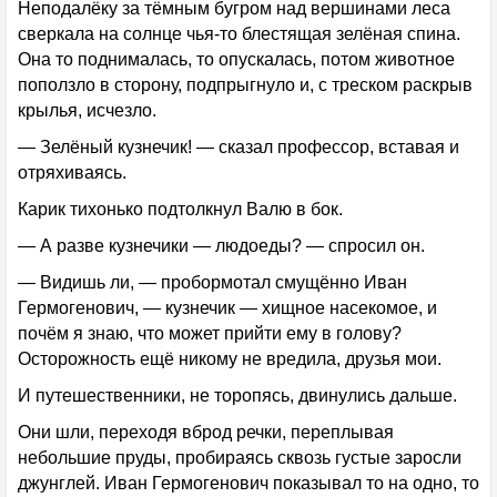
Неподалёку за тёмным бугром над вершинами леса
сверкала на солнце чья-то блестящая зелёная спина.
Она то поднималась, то опускалась, потом животное
поползло в сторону, подпрыгнуло и, с треском раскрыв
крылья, исчезло.
— Зелёный кузнечик! — сказал профессор, вставая и
отряхиваясь.
Карик тихонько подтолкнул Валю в бок.
— А разве кузнечики — людоеды? — спросил он.
— Видишь ли, — пробормотал смущённо Иван
Гермогенович, — кузнечик — хищное насекомое, и
почём я знаю, что может прийти ему в голову?
Осторожность ещё никому не вредила, друзья мои.
И путешественники, не торопясь, двинулись дальше.
Они шли, переходя вброд речки, переплывая
небольшие пруды, пробираясь сквозь густые заросли
джунглей. Иван Гермогенович показывал то на одно, то