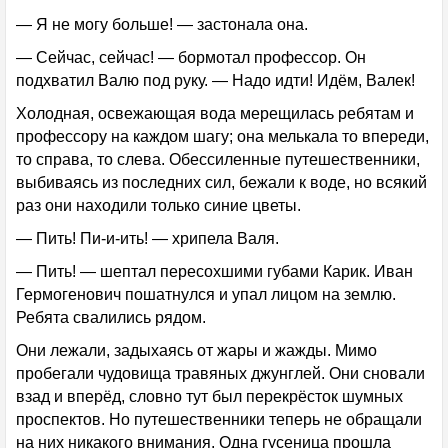
— Я не могу больше! — застонала она.
— Сейчас, сейчас! — бормотал профессор. Он
подхватил Валю под руку. — Надо идти! Идём, Валек!
Холодная, освежающая вода мерещилась ребятам и
профессору на каждом шагу; она мелькала то впереди,
то справа, то слева. Обессиленные путешественники,
выбиваясь из последних сил, бежали к воде, но всякий
раз они находили только синие цветы.
— Пить! Пи-и-ить! — хрипела Валя.
— Пить! — шептал пересохшими губами Карик. Иван
Гермогенович пошатнулся и упал лицом на землю.
Ребята свалились рядом.
Они лежали, задыхаясь от жары и жажды. Мимо
пробегали чудовища травяных джунглей. Они сновали
взад и вперёд, словно тут был перекрёсток шумных
проспектов. Но путешественники теперь не обращали
на них никакого внимания. Одна гусеница прошла