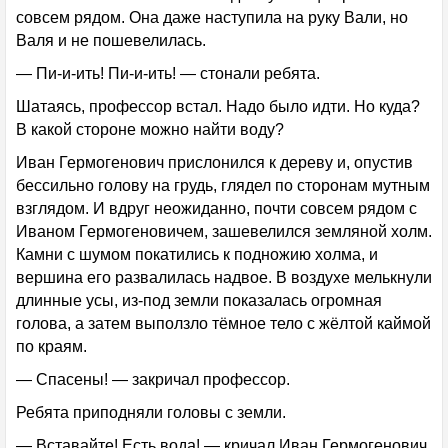
совсем рядом. Она даже наступила на руку Вали, но
Валя и не пошевелилась.
— Пи-и-ить! Пи-и-ить! — стонали ребята.
Шатаясь, профессор встал. Надо было идти. Но куда?
В какой стороне можно найти воду?
Иван Гермогенович прислонился к дереву и, опустив
бессильно голову на грудь, глядел по сторонам мутным
взглядом. И вдруг неожиданно, почти совсем рядом с
Иваном Гермогеновичем, зашевелился земляной холм.
Камни с шумом покатились к подножию холма, и
вершина его развалилась надвое. В воздухе мелькнули
длинные усы, из-под земли показалась огромная
голова, а затем выползло тёмное тело с жёлтой каймой
по краям.
— Спасены! — закричал профессор.
Ребята приподняли головы с земли.
— Вставайте! Есть вода! — кричал Иван Гермогенович.