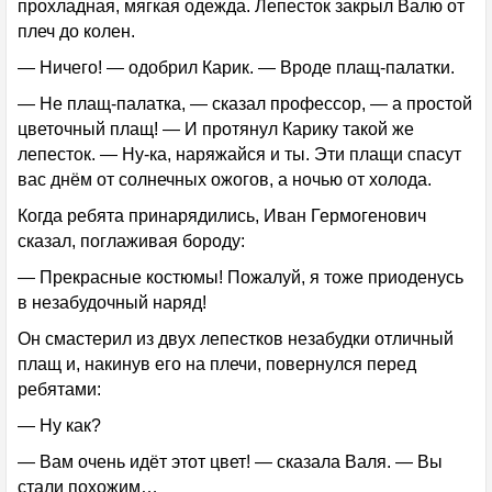
прохладная, мягкая одежда. Лепесток закрыл Валю от
плеч до колен.
— Ничего! — одобрил Карик. — Вроде плащ-палатки.
— Не плащ-палатка, — сказал профессор, — а простой
цветочный плащ! — И протянул Карику такой же
лепесток. — Ну-ка, наряжайся и ты. Эти плащи спасут
вас днём от солнечных ожогов, а ночью от холода.
Когда ребята принарядились, Иван Гермогенович
сказал, поглаживая бороду:
— Прекрасные костюмы! Пожалуй, я тоже приоденусь
в незабудочный наряд!
Он смастерил из двух лепестков незабудки отличный
плащ и, накинув его на плечи, повернулся перед
ребятами:
— Ну как?
— Вам очень идёт этот цвет! — сказала Валя. — Вы
стали похожим…