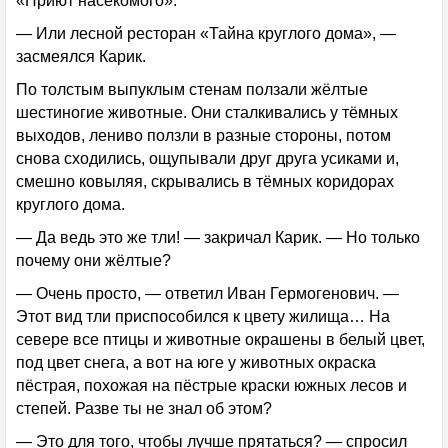
«Приют насекомого».
— Или лесной ресторан «Тайна круглого дома», —
засмеялся Карик.
По толстым выпуклым стенам ползали жёлтые
шестиногие животные. Они сталкивались у тёмных
выходов, лениво ползли в разные стороны, потом
снова сходились, ощупывали друг друга усиками и,
смешно ковыляя, скрывались в тёмных коридорах
круглого дома.
— Да ведь это же тли! — закричал Карик. — Но только
почему они жёлтые?
— Очень просто, — ответил Иван Гермогенович. —
Этот вид тли приспособился к цвету жилища… На
севере все птицы и животные окрашены в белый цвет,
под цвет снега, а вот на юге у животных окраска
пёстрая, похожая на пёстрые краски южных лесов и
степей. Разве ты не знал об этом?
— Это для того, чтобы лучше прятаться? — спросил