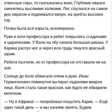
отвесные горы, то скатывались вниз. Глубокие овраги
сменялись высокими холмами. Лес спускался на самое
дно оврагов и поднимался вверх, на хребты высоких
гор.
Почва была вся изрыта, исковеркана.
Руки и ноги профессора и ребят покрылись ссадинами
и царапинами. У Вали на лбу синела большая шишка. У
Карика распух нос и через всю грудь тянулся красный
шрам.
Ребята пыхтели, но от профессора не отставали ни на
шаг.
Солнце до боли обжигало плечи и руки. Иван
Гермогенович поминутно вытирал ладонями мокрое
лицо. Валя стала такая красная, как будто её обварили
кипятком.
— Ну и Африка! — попробовал пошутить Карик. — Ещё
один такой день — и мы начнём линять. Будем