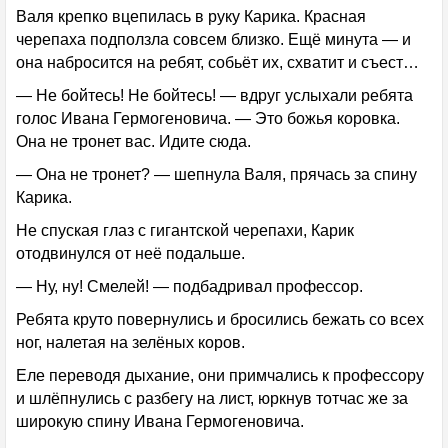
Валя крепко вцепилась в руку Карика. Красная
черепаха подползла совсем близко. Ещё минута — и
она набросится на ребят, собьёт их, схватит и съест…
— Не бойтесь! Не бойтесь! — вдруг услыхали ребята
голос Ивана Гермогеновича. — Это божья коровка.
Она не тронет вас. Идите сюда.
— Она не тронет? — шепнула Валя, прячась за спину
Карика.
Не спуская глаз с гигантской черепахи, Карик
отодвинулся от неё подальше.
— Ну, ну! Смелей! — подбадривал профессор.
Ребята круто повернулись и бросились бежать со всех
ног, налетая на зелёных коров.
Еле переводя дыхание, они примчались к профессору
и шлёпнулись с разбегу на лист, юркнув тотчас же за
широкую спину Ивана Гермогеновича.