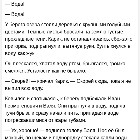
— Вода!
— Вода!
У берега озера стояли деревья с крупными голубыми
цветами. Тёмные листья бросали на землю густые,
прохладные тени. Карик, не останавливаясь, сбежал с
пригорка, подпрыгнул и, вытянув руки, бултыхнулся в
воду, как жук.
Он плескался, хватал воду ртом, брызгался, громко
смеялся. Усталости как не бывало.
— Скорей! — кричал Карик. — Скорей сюда, пока я не
выпил всю воду.
Ковыляя и спотыкаясь, к берегу подбежали Иван
Гермогенович и Валя. Они прыгнули в воду, подняв
тучи брызг, и сразу начали пить, припадая к воде
потрескавшимися от жары губами.
— Ух, хорошо! — подняла голову Валя. Нос её был
мокрый, по щекам и подбородку стекали капли воды.