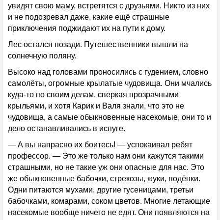
увидят свою маму, встретятся с друзьями. Никто из них
и не подозревал даже, какие ещё страшные
приключения поджидают их на пути к дому.
Лес остался позади. Путешественники вышли на
солнечную поляну.
Высоко над головами проносились с гудением, словно
самолёты, огромные крылатые чудовища. Они мчались
куда-то по своим делам, сверкая прозрачными
крыльями, и хотя Карик и Валя знали, что это не
чудовища, а самые обыкновенные насекомые, они то и
дело останавливались в испуге.
— А вы напрасно их боитесь! — успокаивал ребят
профессор. — Это же только нам они кажутся такими
страшными, но не такие уж они опасные для нас. Это
же обыкновенные бабочки, стрекозы, жуки, подёнки.
Одни питаются мухами, другие гусеницами, третьи
бабочками, комарами, соком цветов. Многие летающие
насекомые вообще ничего не едят. Они появляются на