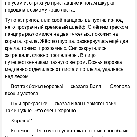
по усам и, отряхнув приставшие к ногам шкурки,
подошла к самому краю листа.
Тут она приподняла свой панцирь, выпустив из-под
него прозрачный кремовый шлейф. С лёгким треском
панцирь разломился на два тяжёлых, похожих на
корыта, крыла. Жёстко шурша, развернулись ещё два
крыла, тонких, прозрачных. Они закрутились,
затрещали, словно пропеллеры. В лицо
путешественникам пахнуло ветром. Божья коровка
медленно отделилась от листа и поплыла, удаляясь,
над лесом.
— Вот так божья коровка! — сказала Валя. — Слопала
всех и улетела.
— Ну и прекрасно! — сказал Иван Гермогенович. —
Так и нужно. Это очень хорошо.
— Хорошо?
— Конечно… Тлю нужно уничтожать всеми способами.