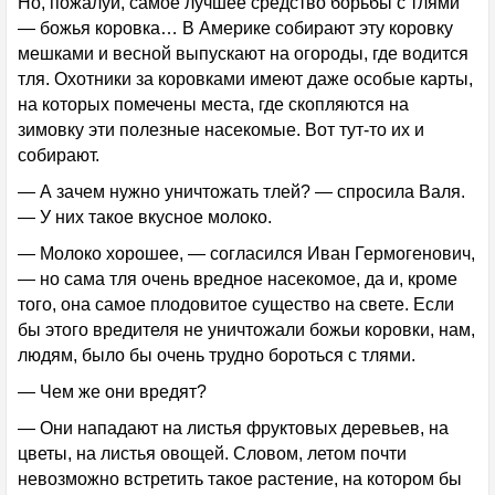
Но, пожалуй, самое лучшее средство борьбы с тлями
— божья коровка… В Америке собирают эту коровку
мешками и весной выпускают на огороды, где водится
тля. Охотники за коровками имеют даже особые карты,
на которых помечены места, где скопляются на
зимовку эти полезные насекомые. Вот тут-то их и
собирают.
— А зачем нужно уничтожать тлей? — спросила Валя.
— У них такое вкусное молоко.
— Молоко хорошее, — согласился Иван Гермогенович,
— но сама тля очень вредное насекомое, да и, кроме
того, она самое плодовитое существо на свете. Если
бы этого вредителя не уничтожали божьи коровки, нам,
людям, было бы очень трудно бороться с тлями.
— Чем же они вредят?
— Они нападают на листья фруктовых деревьев, на
цветы, на листья овощей. Словом, летом почти
невозможно встретить такое растение, на котором бы