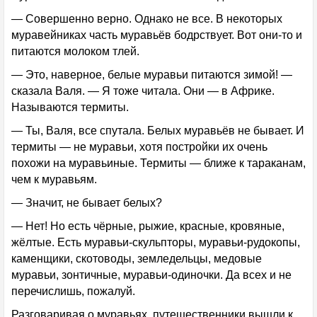
— Совершенно верно. Однако не все. В некоторых
муравейниках часть муравьёв бодрствует. Вот они-то и
питаются молоком тлей.
— Это, наверное, белые муравьи питаются зимой! —
сказала Валя. — Я тоже читала. Они — в Африке.
Называются термиты.
— Ты, Валя, все спутала. Белых муравьёв не бывает. И
термиты — не муравьи, хотя постройки их очень
похожи на муравьиные. Термиты — ближе к тараканам,
чем к муравьям.
— Значит, не бывает белых?
— Нет! Но есть чёрные, рыжие, красные, кровяные,
жёлтые. Есть муравьи-скульпторы, муравьи-рудокопы,
каменщики, скотоводы, земледельцы, медовые
муравьи, зонтичные, муравьи-одиночки. Да всех и не
перечислишь, пожалуй.
Разговаривая о муравьях, путешественники вышли к