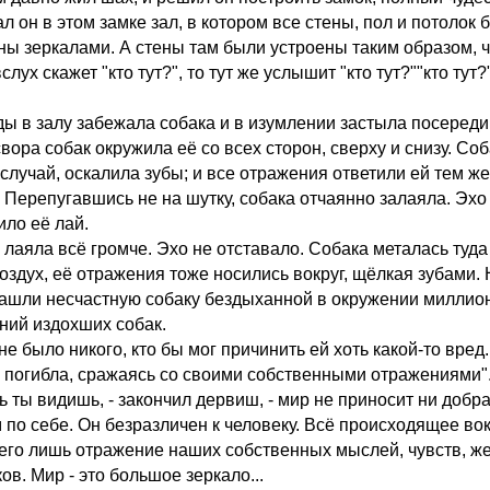
л он в этом замке зал, в котором все стены, пол и потолок 
ны зеркалами. А стены там были устроены таким образом, ч
вслух скажет "кто тут?", то тут же услышит "кто тут?""кто тут?
ы в залу забежала собака и в изумлении застыла посереди
вора собак окружила её со всех сторон, сверху и снизу. Соб
 случай, оскалила зубы; и все отражения ответили ей тем же
 Перепугавшись не на шутку, собака отчаянно залаяла. Эхо
ило её лай.
 лаяла всё громче. Эхо не отставало. Собака металась туда
воздух, её отражения тоже носились вокруг, щёлкая зубами.
нашли несчастную собаку бездыханной в окружении миллио
ний издохших собак.
не было никого, кто бы мог причинить ей хоть какой-то вред.
 погибла, сражаясь со своими собственными отражениями"
ь ты видишь, - закончил дервиш, - мир не приносит ни добра
 по себе. Он безразличен к человеку. Всё происходящее вок
сего лишь отражение наших собственных мыслей, чувств, ж
ов. Мир - это большое зеркало...