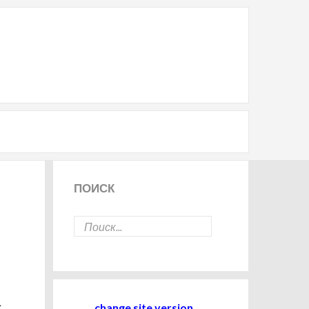
ПОИСК
change site version
.