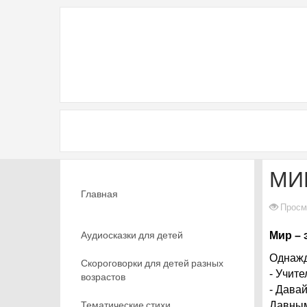
МИ
Главная
Просм
Аудиосказки для детей
Мир – 
Однажд
Скороговорки для детей разных
- Учит
возрастов
- Давай
Тематические стихи
Давным