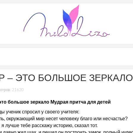
Р – ЭТО БОЛЬШОЕ ЗЕРКАЛО
отров: 21620
это большое зеркало Мудрая притча для детей
ы ученик спросил у своего учителя:
ель, окружающий мир несет человеку благо или несчастье?
 я лучше тебе расскажу историю, сказал тот.
 давно жил шах, и решил он построить замок, полный чудес