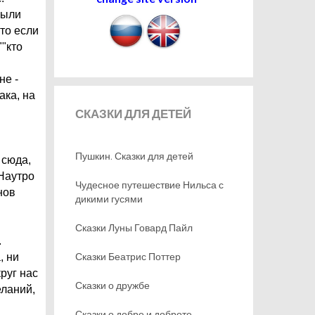
были
то если
""кто
не -
ака, на
СКАЗКИ
ДЛЯ ДЕТЕЙ
Пушкин. Сказки для детей
 сюда,
 Наутро
Чудесное путешествие Нильса с
нов
дикими гусями
Сказки Луны Говард Пайл
.
Сказки Беатрис Поттер
, ни
руг нас
Сказки о дружбе
еланий,
Сказки о добре и доброте