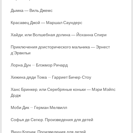
Дымка ― Виль Джемс
Красавец Джой ― Маршал Саундерс
Хайди, или Волшебная долина ― Йоханна Спири
Приключения доисторического мальчика ― Эрнест
д’Эрвильи
Лорна Дун — Блэкмор Ричард
Хижина дяди Тома — Гарриет Бичер-Стоу
Ханс Бринкер, или Серебряные коньки ― Мэри Мэйпс
Додж
Моби Дик — Герман Мелвилл
Софья де Сегюр. Произведения для детей
Януш Корчак. Произведения для детей