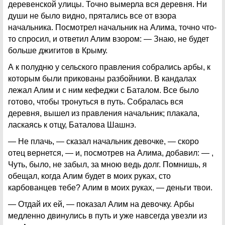
деревенской улицы. Точно вымерла вся деревня. Ни
души не было видно, прятались все от взора
начальника. Посмотрел начальник на Алима, точно что-
то спросил, и ответил Алим взором: — Знаю, не будет
больше джигитов в Крыму.
А к полудню у сельского правления собрались арбы, к
которым были прикованы разбойники. В кандалах
лежал Алим и с ним кефеджи с Баталом. Все было
готово, чтобы тронуться в путь. Собралась вся
деревня, вышел из правления начальник; плакала,
ласкаясь к отцу, Баталова Шашнэ.
— Не плачь, — сказал начальник девочке, — скоро
отец вернется, — и, посмотрев на Алима, добавил: — ,
Чуть, было, не забыл, за мною ведь долг. Помнишь, я
обещал, когда Алим будет в моих руках, сто
карбованцев тебе? Алим в моих руках, — деньги твои.
— Отдай их ей, — показал Алим на девочку. Арбы
медленно двинулись в путь и уже навсегда увезли из