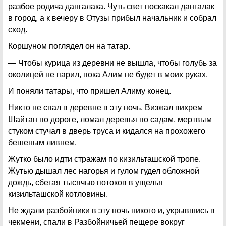
разбое родича дангалака. Чуть свет поскакал дангалак
в город, а к вечеру в Отузы прибыл начальник и собрал
сход.
Коршуном поглядел он на татар.
— Чтобы курица из деревни не вышла, чтобы голубь за
околицей не парил, пока Алим не будет в моих руках.
И поняли татары, что пришел Алиму конец.
Никто не спал в деревне в эту ночь. Визжал вихрем
Шайтан по дороге, ломал деревья по садам, мертвым
стуком стучал в дверь труса и кидался на прохожего
бешеным ливнем.
Жутко было идти стражам по кизильташской тропе.
Жутью дышал лес нагорья и гулом гудел обложной
дождь, сбегая тысячью потоков в ущелья
кизильташской котловины.
Не ждали разбойники в эту ночь никого и, укрывшись в
чекмени, спали в Разбойничьей пещере вокруг