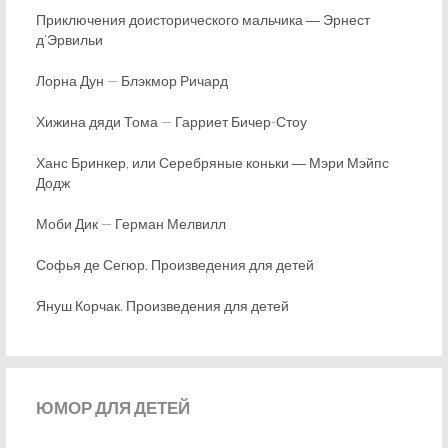
Приключения доисторического мальчика ― Эрнест
д’Эрвильи
Лорна Дун — Блэкмор Ричард
Хижина дяди Тома — Гарриет Бичер-Стоу
Ханс Бринкер, или Серебряные коньки ― Мэри Мэйпс
Додж
Моби Дик — Герман Мелвилл
Софья де Сегюр. Произведения для детей
Януш Корчак. Произведения для детей
ЮМОР
ДЛЯ ДЕТЕЙ