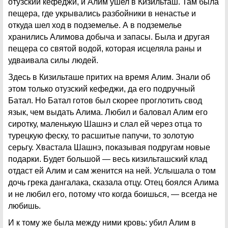
отузский кефеджи, и Алим ушел в Кизильташ. Там была
пещера, где укрывались разбойники в ненастье и
откуда шел ход в подземелье. А в подземелье
хранились Алимова добыча и запасы. Была и другая
пещера со святой водой, которая исцеляла раны и
удваивала силы людей.
Здесь в Кизильташе притих на время Алим. Знали об
этом только отузский кефеджи, да его подручный
Батал. Но Батал готов был скорее проглотить свод
язык, чем выдать Алима. Любил и баловал Алим его
сиротку, маленькую Шашнэ и слал ей через отца то
турецкую феску, то расшитые папучи, то золотую
серьгу. Хвастала Шашнэ, показывая подругам новые
подарки. Будет большой — весь кизильташский клад
отдаст ей Алим и сам женится на ней. Услышала о том
дочь грека дангалака, сказала отцу. Отец боялся Алима
и не любил его, потому что когда боишься, — всегда не
любишь.
И к тому же была между ними кровь: убил Алим в