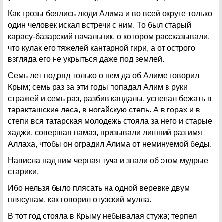
Как грозы боялись люди Алима и во всей округе только
один человек искал встречи с ним. То был старый
карасу-базарский начальник, о котором рассказывали,
что кулак его тяжелей кантарной гири, а от острого
взгляда его не укрыться даже под землей.
Семь лет подряд только о нем да об Алиме говорил
Крым; семь раз за эти годы попадал Алим в руки
стражей и семь раз, разбив кандалы, успевал бежать в
таракташские леса, в ногайскую степь. А в горах и в
степи вся татарская молодежь стояла за него и старые
хаджи, совершая намаз, призывали лишний раз имя
Аллаха, чтобы он оградил Алима от неминуемой беды.
Нависла над ним черная туча и знали об этом мудрые
старики.
Ибо нельзя было плясать на одной веревке двум
плясунам, как говорил отузский мулла.
В тот год стояла в Крыму небывалая стужа; терпел