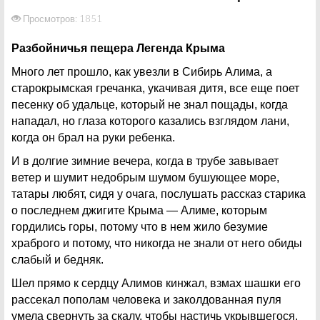
Просмотров: 1851
Разбойничья пещера Легенда Крыма
Много лет прошло, как увезли в Сибирь Алима, а
старокрымская гречанка, укачивая дитя, все еще поет
песенку об удальце, который не знал пощады, когда
нападал, но глаза которого казались взглядом лани,
когда он брал на руки ребенка.
И в долгие зимние вечера, когда в трубе завывает
ветер и шумит недобрым шумом бушующее море,
татары любят, сидя у очага, послушать рассказ старика
о последнем джигите Крыма — Алиме, которым
гордились горы, потому что в нем жило безумие
храброго и потому, что никогда не знали от него обиды
слабый и бедняк.
Шел прямо к сердцу Алимов кинжал, взмах шашки его
рассекал пополам человека и заколдованная пуля
умела свернуть за скалу, чтобы настичь укрывшегося.