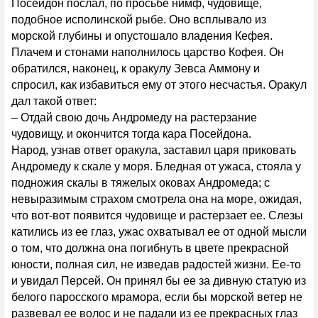
Посейдон послал, по просьбе нимф, чудовище,
подобное исполинской рыбе. Оно всплывало из
морской глубины и опустошало владения Кефея.
Плачем и стонами наполнилось царство Кофея. Он
обратился, наконец, к оракулу Зевса Аммону и
спросил, как избавиться ему от этого несчастья. Оракул
дал такой ответ:
– Отдай свою дочь Андромеду на растерзание
чудовищу, и окончится тогда кара Посейдона.
Народ, узнав ответ оракула, заставил царя приковать
Андромеду к скале у моря. Бледная от ужаса, стояла у
подножия скалы в тяжелых оковах Андромеда; с
невыразимым страхом смотрела она на море, ожидая,
что вот-вот появится чудовище и растерзает ее. Слезы
катились из ее глаз, ужас охватывал ее от одной мысли
о том, что должна она погибнуть в цвете прекрасной
юности, полная сил, не изведав радостей жизни. Ее-то
и увидал Персей. Он принял бы ее за дивную статую из
белого паросского мрамора, если бы морской ветер не
развевал ее волос и не падали из ее прекрасных глаз