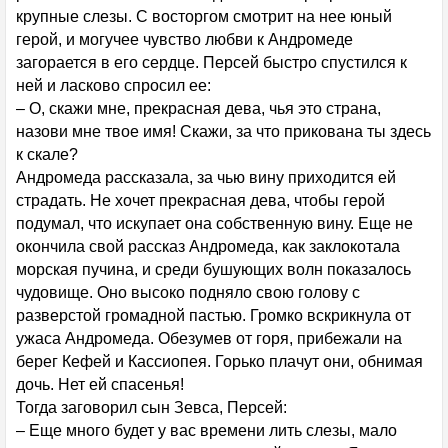
крупные слезы. С восторгом смотрит на нее юный
герой, и могучее чувство любви к Андромеде
загорается в его сердце. Персей быстро спустился к
ней и ласково спросил ее:
– О, скажи мне, прекрасная дева, чья это страна,
назови мне твое имя! Скажи, за что прикована ты здесь
к скале?
Андромеда рассказала, за чью вину приходится ей
страдать. Не хочет прекрасная дева, чтобы герой
подумал, что искупает она собственную вину. Еще не
окончила свой рассказ Андромеда, как заклокотала
морская пучина, и среди бушующих волн показалось
чудовище. Оно высоко подняло свою голову с
разверстой громадной пастью. Громко вскрикнула от
ужаса Андромеда. Обезумев от горя, прибежали на
берег Кефей и Кассиопея. Горько плачут они, обнимая
дочь. Нет ей спасенья!
Тогда заговорил сын Зевса, Персей:
– Еще много будет у вас времени лить слезы, мало