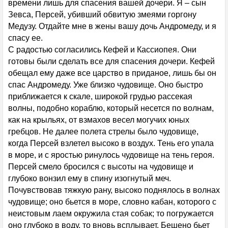
времени лишь для спасения вашей дочери. Я – сын
Зевса, Персей, убивший обвитую змеями горгону
Медузу. Отдайте мне в жены вашу дочь Андромеду, и я
спасу ее.
С радостью согласились Кефей и Кассиопея. Они
готовы были сделать все для спасения дочери. Кефей
обещал ему даже все царство в приданое, лишь бы он
спас Андромеду. Уже близко чудовище. Оно быстро
приближается к скале, широкой грудью рассекая
волны, подобно кораблю, который несется по волнам,
как на крыльях, от взмахов весел могучих юных
гребцов. Не далее полета стрелы было чудовище,
когда Персей взлетел высоко в воздух. Тень его упала
в море, и с яростью ринулось чудовище на тень героя.
Персей смело бросился с высоты на чудовище и
глубоко вонзил ему в спину изогнутый меч.
Почувствовав тяжкую рану, высоко поднялось в волнах
чудовище; оно бьется в море, словно кабан, которого с
неистовым лаем окружила стая собак; то погружается
оно глубоко в воду, то вновь всплывает. Бешено бьет