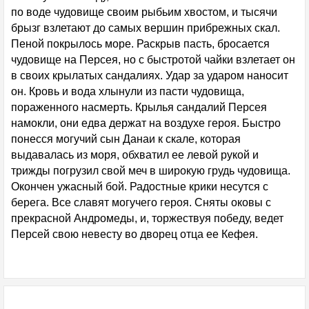
по воде чудовище своим рыбьим хвостом, и тысячи
брызг взлетают до самых вершин прибрежных скал.
Пеной покрылось море. Раскрыв пасть, бросается
чудовище на Персея, но с быстротой чайки взлетает он
в своих крылатых сандалиях. Удар за ударом наносит
он. Кровь и вода хлынули из пасти чудовища,
пораженного насмерть. Крылья сандалий Персея
намокли, они едва держат на воздухе героя. Быстро
понесся могучий сын Данаи к скале, которая
выдавалась из моря, обхватил ее левой рукой и
трижды погрузил свой меч в широкую грудь чудовища.
Окончен ужасный бой. Радостные крики несутся с
берега. Все славят могучего героя. Сняты оковы с
прекрасной Андромеды, и, торжествуя победу, ведет
Персей свою невесту во дворец отца ее Кефея.