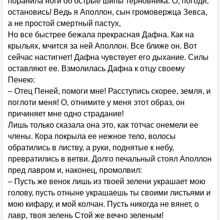
поранила ноги об острые шипы терновника. О, погоди,
остановись! Ведь я Аполлон, сын громовержца Зевса,
а не простой смертный пастух,
Но все быстрее бежала прекрасная Дафна. Как на
крыльях, мчится за ней Аполлон. Все ближе он. Вот
сейчас настигнет! Дафна чувствует его дыхание. Силы
оставляют ее. Взмолилась Дафна к отцу своему
Пенею:
– Отец Пеней, помоги мне! Расступись скорее, земля, и
поглоти меня! О, отнимите у меня этот образ, он
причиняет мне одно страдание!
Лишь только сказала она это, как тотчас онемели ее
члены. Кора покрыла ее нежное тело, волосы
обратились в листву, а руки, поднятые к небу,
превратились в ветви. Долго печальный стоял Аполлон
пред лавром и, наконец, промолвил:
– Пусть же венок лишь из твоей зелени украшает мою
голову, пусть отныне украшаешь ты своими листьями и
мою кифару, и мой колчан. Пусть никогда не вянет, о
лавр, твоя зелень Стой же вечно зеленым!