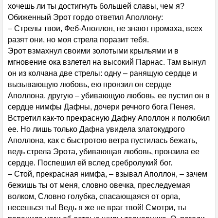
хочешь ли ты достигнуть большей славы, чем я?
Обиженный Эрот гордо ответил Аполлону:
– Стрелы твои, Феб-Аполлон, не знают промаха, всех
разят они, но моя стрела поразит тебя.
Эрот взмахнул своими золотыми крыльями и в
мгновение ока взлетел на высокий Парнас. Там вынул
он из колчана две стрелы: одну – ранящую сердце и
вызывающую любовь, ею пронзил он сердце
Аполлона, другую – убивающую любовь, ее пустил он в
сердце нимфы Дафны, дочери речного бога Пенея.
Встретил как-то прекрасную Дафну Аполлон и полюбил
ее. Но лишь только Дафна увидела златокудрого
Аполлона, как с быстротою ветра пустилась бежать,
ведь стрела Эрота, убивающая любовь, пронзила ее
сердце. Поспешил ей вслед сребролукий бог.
– Стой, прекрасная нимфа, – взывал Аполлон, – зачем
бежишь ты от меня, словно овечка, преследуемая
волком, Словно голубка, спасающаяся от орла,
несешься ты! Ведь я же не враг твой! Смотри, ты