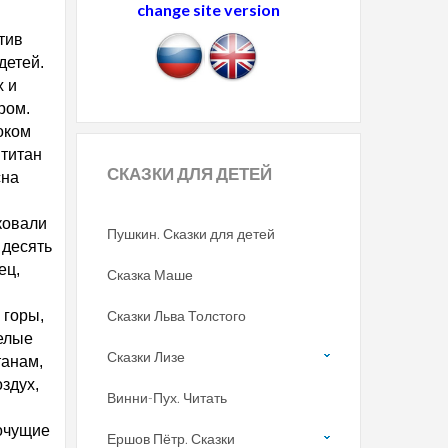
change site version
тив
детей.
х и
ром.
оком
 титан
СКАЗКИ
ДЛЯ ДЕТЕЙ
сна
ковали
Пушкин. Сказки для детей
 десять
ец,
Сказка Маше
 горы,
Сказки Льва Толстого
целые
Сказки Лизе
танам,
здух,
Винни-Пух. Читать
кочущие
Ершов Пётр. Сказки