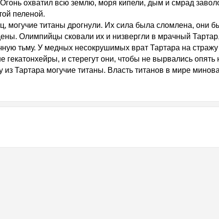
 Огонь охватил всю землю, моря кипели, дым и смрад завол
той пеленой.
ц, могучие титаны дрогнули. Их сила была сломлена, они б
ены. Олимпийцы сковали их и низвергли в мрачный Тартар,
чную тьму. У медных несокрушимых врат Тартара на стражу
е гекатонхейры, и стерегут они, чтобы не вырвались опять 
у из Тартара могучие титаны. Власть титанов в мире минов