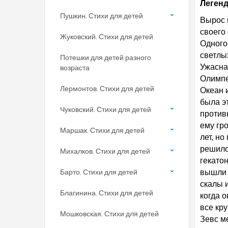
Леген
Пушкин. Стихи для детей
Вырос 
своего 
Жуковский. Стихи для детей
Одного 
светлы
Потешки для детей разного
Ужасна
возраста
Олимпе
Лермонтов. Стихи для детей
Океан 
была э
Чуковский. Стихи для детей
против
ему гр
Маршак. Стихи для детей
лет, но
решилс
Михалков. Стихи для детей
гекато
Барто. Стихи для детей
вышли 
скалы 
Благинина. Стихи для детей
когда о
все кр
Мошковская. Стихи для детей
Зевс м