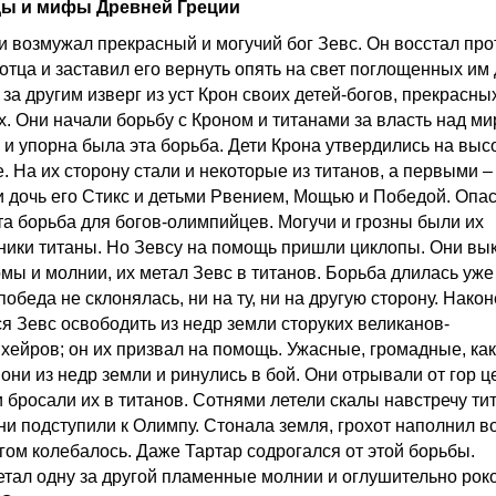
ды и мифы Древней Греции
и возмужал прекрасный и могучий бог Зевс. Он восстал про
отца и заставил его вернуть опять на свет поглощенных им 
за другим изверг из уст Крон своих детей-богов, прекрасны
х. Они начали борьбу с Кроном и титанами за власть над ми
 и упорна была эта борьба. Дети Крона утвердились на выс
. На их сторону стали и некоторые из титанов, а первыми –
и дочь его Стикс и детьми Рвением, Мощью и Победой. Опа
та борьба для богов-олимпийцев. Могучи и грозны были их
ники титаны. Но Зевсу на помощь пришли циклопы. Они вы
омы и молнии, их метал Зевс в титанов. Борьба длилась уже
 победа не склонялась, ни на ту, ни на другую сторону. Након
я Зевс освободить из недр земли сторуких великанов-
нхейров; он их призвал на помощь. Ужасные, громадные, как
они из недр земли и ринулись в бой. Они отрывали от гор 
и бросали их в титанов. Сотнями летели скалы навстречу ти
ни подступили к Олимпу. Стонала земля, грохот наполнил во
угом колебалось. Даже Тартар содрогался от этой борьбы.
етал одну за другой пламенные молнии и оглушительно ро