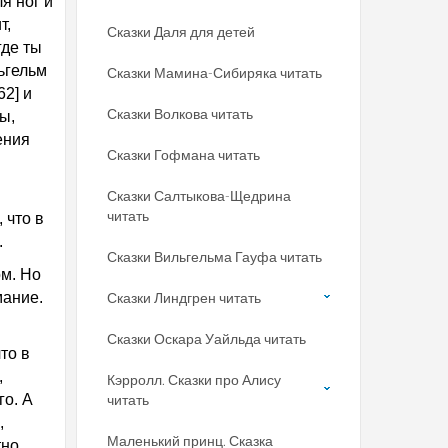
я ног и
т,
Сказки Даля для детей
где ты
ьгельм
Сказки Мамина-Сибиряка читать
62] и
Сказки Волкова читать
ы,
ения
Сказки Гофмана читать
Сказки Салтыкова-Щедрина
читать
 что в
.
Сказки Вильгельма Гауфа читать
ом. Но
мание.
Сказки Линдгрен читать
Сказки Оскара Уайльда читать
то в
,
Кэрролл. Сказки про Алису
го. А
читать
,
Маленький принц. Сказка
но,