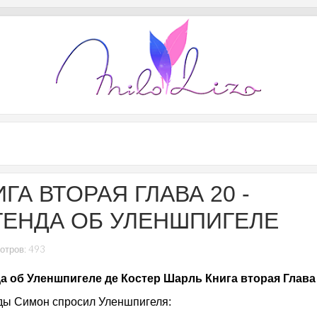
ГА ВТОРАЯ ГЛАВА 20 -
ГЕНДА ОБ УЛЕНШПИГЕЛЕ
отров: 493
а об Уленшпигеле де Костер Шарль Книга вторая Глава
ы Симон спросил Уленшпигеля: