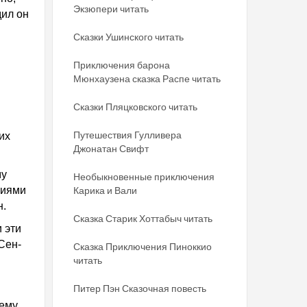
Экзюпери читать
дил он
Сказки Ушинского читать
Приключения барона
Мюнхаузена сказка Распе читать
Сказки Пляцковского читать
Путешествия Гулливера
их
Джонатан Свифт
му
Необыкновенные приключения
ниями
Карика и Вали
н.
Сказка Старик Хоттабыч читать
 эти
Сен-
Сказка Приключения Пиноккио
читать
Питер Пэн Сказочная повесть
шему