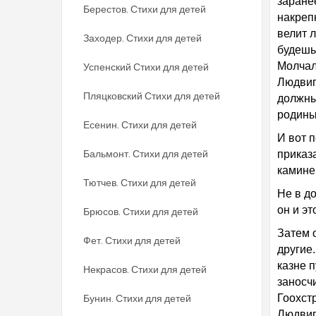
заране
Берестов. Стихи для детей
накрепк
велит л
Заходер. Стихи для детей
будешь 
Молчал
Успенский Стихи для детей
Людвиг
Пляцковский Стихи для детей
должны 
родины
Есенин. Стихи для детей
И вот 
Бальмонт. Стихи для детей
приказа
камине
Тютчев. Стихи для детей
Не в д
он и эт
Брюсов. Стихи для детей
Затем 
Фет. Стихи для детей
другие.
казне п
Некрасов. Стихи для детей
заносчи
Бунин. Стихи для детей
Гоохст
Людвиг