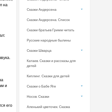
л на
Сказки Андерсена
Сказки Андерсена. Список
Сказки братьев Гримм читать
ал:
Русские народные былины
Сказки Шварца
звука.
Катаев. Сказки и рассказы для
детей
Киплинг. Сказки для детей
за
ам и
Сказки о Бабе Яге
Носов. Сказки
тся его
Аленький цветочек. Сказка