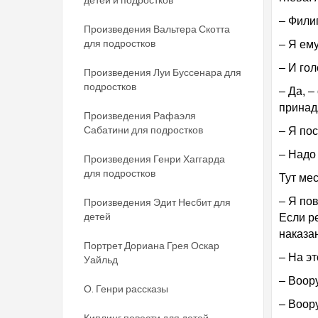
– Фили
Произведения Вальтера Скотта
для подростков
– Я ем
– И го
Произведения Луи Буссенара для
подростков
– Да, –
принад
Произведения Рафаэля
Сабатини для подростков
– Я пос
– Надо
Произведения Генри Хаггарда
для подростков
Тут ме
– Я по
Произведения Эдит Несбит для
детей
Если р
наказа
Портрет Дориана Грея Оскар
– На э
Уайльд
– Воор
О. Генри рассказы
– Воор
Киплинг повести для детей