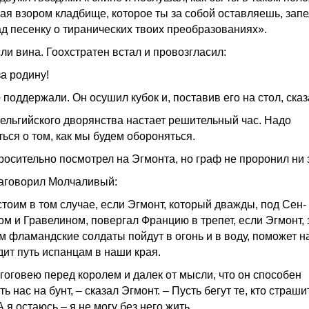
ая взором кладбище, которое ты за собой оставляешь, запе
ад песенку о тиранических твоих преобразованиях».
ли вина. Гоохстратен встал и провозгласил:
за родину!
 поддержали. Он осушил кубок и, поставив его на стол, сказ
бельгийского дворянства настает решительный час. Надо
ться о том, как мы будем обороняться.
росительно посмотрел на Эгмонта, но граф не проронил ни 
заговорил Молчаливый:
стоим в том случае, если Эгмонт, который дважды, под Сен-
ом и Гравелином, повергал Францию в трепет, если Эгмонт, 
м фламандские солдаты пойдут в огонь и в воду, поможет н
дит путь испанцам в наши края.
агоговею перед королем и далек от мысли, что он способен
ь нас на бунт, – сказал Эгмонт. – Пусть бегут те, кто страши
А я остаюсь – я не могу без него жить.