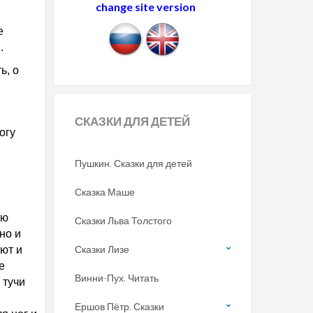
change site version
е
.
ь, о
СКАЗКИ
ДЛЯ ДЕТЕЙ
огу
Пушкин. Сказки для детей
Сказка Маше
ую
Сказки Льва Толстого
но и
Сказки Лизе
оют и
е
Винни-Пух. Читать
 тучи
Ершов Пётр. Сказки