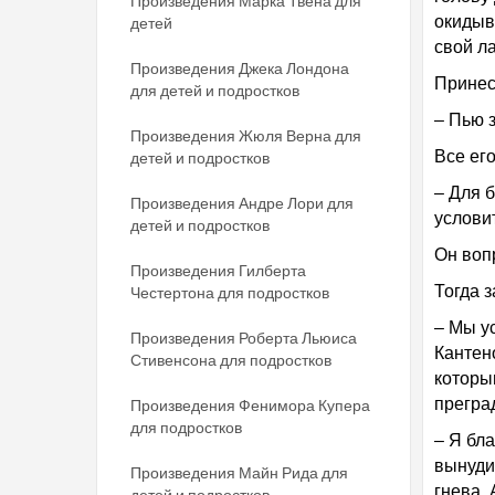
Произведения Марка Твена для
окидыв
детей
свой л
Произведения Джека Лондона
Принес
для детей и подростков
– Пью 
Произведения Жюля Верна для
Все его
детей и подростков
– Для 
Произведения Андре Лори для
услови
детей и подростков
Он воп
Произведения Гилберта
Тогда 
Честертона для подростков
– Мы у
Произведения Роберта Льюиса
Кантен
Стивенсона для подростков
которы
прегра
Произведения Фенимора Купера
для подростков
– Я бл
вынудит
Произведения Майн Рида для
гнева. 
детей и подростков