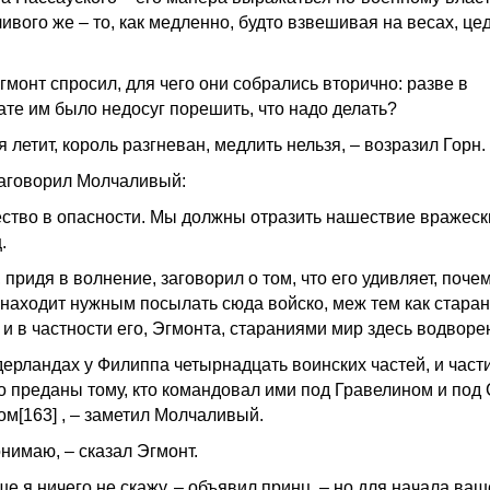
ивого же – то, как медленно, будто взвешивая на весах, це
гмонт спросил, для чего они собрались вторично: разве в
ате им было недосуг порешить, что надо делать?
 летит, король разгневан, медлить нельзя, – возразил Горн.
заговорил Молчаливый:
ество в опасности. Мы должны отразить нашествие вражеск
.
 придя в волнение, заговорил о том, что его удивляет, поче
 находит нужным посылать сюда войско, меж тем как стара
 и в частности его, Эгмонта, стараниями мир здесь водворе
дерландах у Филиппа четырнадцать воинских частей, и части
о преданы тому, кто командовал ими под Гравелином и под 
ом[163] , – заметил Молчаливый.
онимаю, – сказал Эгмонт.
ше я ничего не скажу, – объявил принц, – но для начала ва