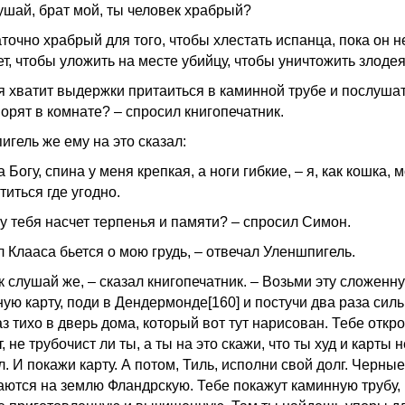
ушай, брат мой, ты человек храбрый?
точно храбрый для того, чтобы хлестать испанца, пока он н
т, чтобы уложить на месте убийцу, чтобы уничтожить злодея
бя хватит выдержки притаиться в каминной трубе и послушат
орят в комнате? – спросил книгопечатник.
игель же ему на это сказал:
 Богу, спина у меня крепкая, а ноги гибкие, – я, как кошка, м
иться где угодно.
 у тебя насчет терпенья и памяти? – спросил Симон.
л Клааса бьется о мою грудь, – отвечал Уленшпигель.
к слушай же, – сказал книгопечатник. – Возьми эту сложенн
ую карту, поди в Дендермонде[160] и постучи два раза силь
з тихо в дверь дома, который вот тут нарисован. Тебе откр
, не трубочист ли ты, а ты на это скажи, что ты худ и карты н
. И покажи карту. А потом, Тиль, исполни свой долг. Черные
аются на землю Фландрскую. Тебе покажут каминную трубу,