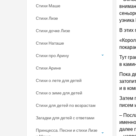
Стихи Маше
вниман
сеньор
Стихи Лизе
узника 
В этих
Стихи дочке Лизе
«Корол
Стихи Наташе
покара
Стихи про Арину
Тут гра
в камин
Стихи Арине
Пока д
Стихи о лете для детей
затопит
и в ко
Стихи о зиме для детей
Затем 
Стихи для детей по возрастам
писем 
– Посл
Загадки для детей с ответами
именно
далее п
Принцесса. Песни и стихи Лизе