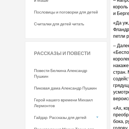
и Маше
– напр
король 
Пословицы и поговорки для детей
и Берге
«Да уж
Считалки для детей читать
Фландр
петли р
– Дале
«Беспо
РАССКАЗЫ
И ПОВЕСТИ
короле
накаже
Повести Белкина Александр
стран.
Пушкин
содейс
грядущ
Пиковая дама Александр Пушкин
усмотр
вероис
Герой нашего времени Михаил
Лермонтов
«Ах, к
преобр
Гайдар. Рассказы для детей
бока, 
голову