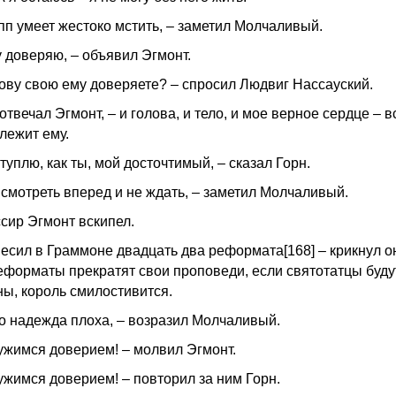
пп умеет жестоко мстить, – заметил Молчаливый.
у доверяю, – объявил Эгмонт.
лову свою ему доверяете? – спросил Людвиг Нассауский.
 отвечал Эгмонт, – и голова, и тело, и мое верное сердце – в
лежит ему.
туплю, как ты, мой досточтимый, – сказал Горн.
 смотреть вперед и не ждать, – заметил Молчаливый.
ссир Эгмонт вскипел.
весил в Граммоне двадцать два реформата[168] – крикнул он
еформаты прекратят свои проповеди, если святотатцы буду
ны, король смилостивится.
то надежда плоха, – возразил Молчаливый.
ужимся доверием! – молвил Эгмонт.
ужимся доверием! – повторил за ним Горн.