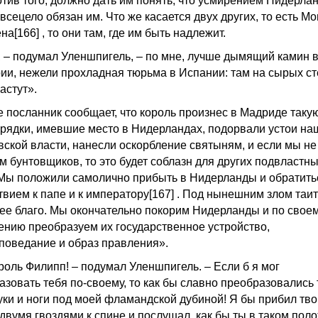
отив того, должно дать им понять, что усмирением Нидерла
всецело обязан им. Что же касается двух других, то есть М
на[166] , то они там, где им быть надлежит.
, – подумал Уленшпигель, – по мне, лучше дымящий камин 
ии, нежели прохладная тюрьма в Испании: там на сырых с
астут».
е посланник сообщает, что король произнес в Мадриде такую
рядки, имевшие место в Нидерландах, подорвали устои на
вской власти, нанесли оскорбление святыням, и если мы не
м бунтовщиков, то это будет соблазн для других подвластн
 Мы положили самолично прибыть в Нидерланды и обратить
твием к папе и к императору[167] . Под нынешним злом таи
ее благо. Мы окончательно покорим Нидерланды и по свое
ению преобразуем их государственное устройство,
поведание и образ правления».
ороль Филипп! – подумал Уленшпигель. – Если б я мог
азовать тебя по-своему, то как бы славно преобразовались
руки и ноги под моей фламандской дубиной! Я бы прибил тв
 двумя гвоздями к спине и послушал, как бы ты в таком пол