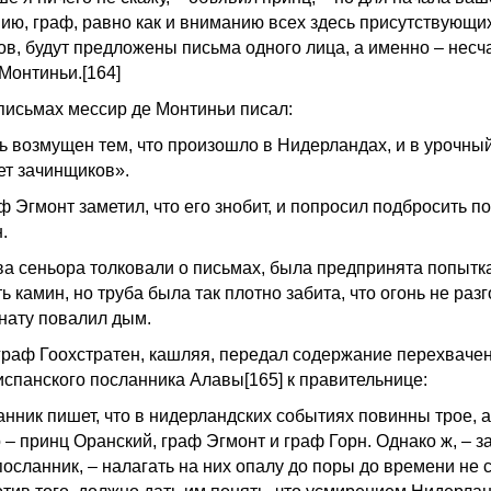
ию, граф, равно как и вниманию всех здесь присутствующи
ов, будут предложены письма одного лица, а именно – несч
Монтиньи.[164]
 письмах мессир де Монтиньи писал:
ь возмущен тем, что произошло в Нидерландах, и в урочный
ет зачинщиков».
ф Эгмонт заметил, что его знобит, и попросил подбросить п
.
ва сеньора толковали о письмах, была предпринята попытк
ь камин, но труба была так плотно забита, что огонь не раз
мнату повалил дым.
граф Гоохстратен, кашляя, передал содержание перехваче
испанского посланника Алавы[165] к правительнице:
анник пишет, что в нидерландских событиях повинны трое, а
 – принц Оранский, граф Эгмонт и граф Горн. Однако ж, – з
осланник, – налагать на них опалу до поры до времени не с