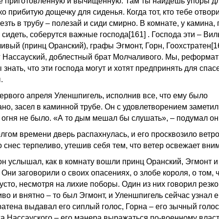
е приготовленную и вычищенную. Там ты найдешь упоры дл
о прибитую дощечку для сиденья. Когда тот, кто тебе отвори
езть в трубу – полезай и сиди смирно. В комнате, у камина, 
сидеть, соберутся важные господа[161] . Господа эти – Вил
ивый (принц Оранский), графы Эгмонт, Горн, Гоохстратен[1
 Нассауский, доблестный брат Молчаливого. Мы, реформат
знать, что эти господа могут и хотят предпринять для спас
.
первого апреля Уленшпигель, исполнив все, что ему было
но, засел в каминной трубе. Он с удовлетворением заметил,
 огня не было. «А то дым мешал бы слушать», – подумал он
олгом времени дверь распахнулась, и его просквозило ветр
о снес терпеливо, утешив себя тем, что ветер освежает вни
он услышал, как в комнату вошли принц Оранский, Эгмонт и
 Они заговорили о своих опасениях, о злобе короля, о том, ч
усто, несмотря на лихие поборы. Один из них говорил резко
во и внятно – то был Эгмонт, и Уленшпигель сейчас узнал е
ратена выдавал его сиплый голос, Горна – его зычный голос
а Нассауского – его манера выражаться по-военному власт