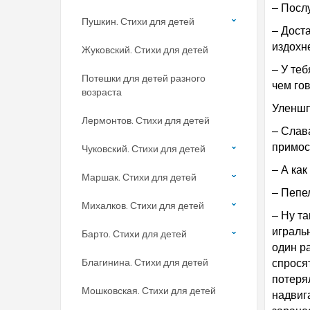
– Посл
Пушкин. Стихи для детей
– Доста
издохне
Жуковский. Стихи для детей
– У те
Потешки для детей разного
чем гов
возраста
Уленшп
Лермонтов. Стихи для детей
– Слава
примост
Чуковский. Стихи для детей
– А как
Маршак. Стихи для детей
– Пепе
Михалков. Стихи для детей
– Ну та
игральн
Барто. Стихи для детей
один ра
Благинина. Стихи для детей
спросят
потерял
Мошковская. Стихи для детей
надвиг