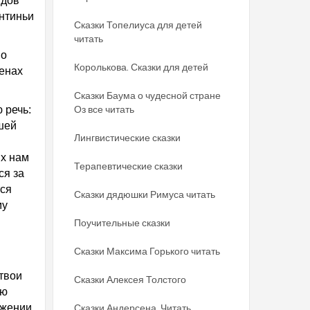
ндов
онтиньи
Сказки Топелиуса для детей
читать
во
Королькова. Сказки для детей
тенах
Сказки Баума о чудесной стране
Оз все читать
 речь:
шей
Лингвистические сказки
ых нам
Терапевтические сказки
ся за
тся
Сказки дядюшки Римуса читать
му
Поучительные сказки
Сказки Максима Горького читать
 твои
Сказки Алексея Толстого
ою
ожении,
Сказки Андерсена. Читать