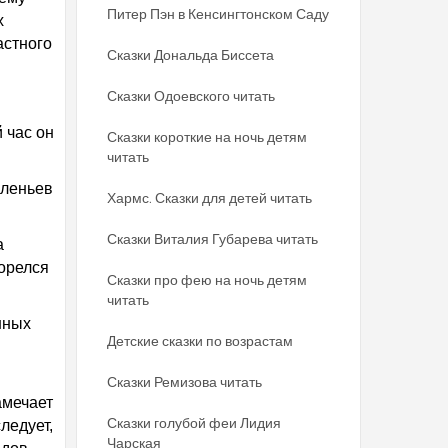
Питер Пэн в Кенсингтонском Саду
х
астного
Сказки Дональда Биссета
Сказки Одоевского читать
 час он
Сказки короткие на ночь детям
читать
оленьев
Хармс. Сказки для детей читать
Сказки Виталия Губарева читать
а
горелся
Сказки про фею на ночь детям
читать
нных
Детские сказки по возрастам
Сказки Ремизова читать
амечает
Сказки голубой феи Лидия
ледует,
Чарская