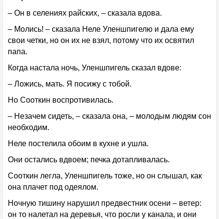
– Он в селениях райских, – сказала вдова.
– Молись! – сказала Неле Уленшпигелю и дала ему
свои четки, но он их не взял, потому что их освятил
папа.
Когда настала ночь, Уленшпигель сказал вдове:
– Ложись, мать. Я посижу с тобой.
Но Сооткин воспротивилась.
– Незачем сидеть, – сказала она, – молодым людям сон
необходим.
Неле постелила обоим в кухне и ушла.
Они остались вдвоем; печка дотапливалась.
Сооткин легла, Уленшпигель тоже, но он слышал, как
она плачет под одеялом.
Ночную тишину нарушил предвестник осени – ветер:
он то налетал на деревья, что росли у канала, и они