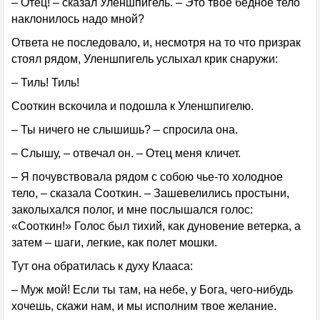
– Отец! – сказал Уленшпигель. – Это твое бедное тело
наклонилось надо мной?
Ответа не последовало, и, несмотря на то что призрак
стоял рядом, Уленшпигель услыхал крик снаружи:
– Тиль! Тиль!
Сооткин вскочила и подошла к Уленшпигелю.
– Ты ничего не слышишь? – спросила она.
– Слышу, – отвечал он. – Отец меня кличет.
– Я почувствовала рядом с собою чье-то холодное
тело, – сказала Сооткин. – Зашевелились простыни,
заколыхался полог, и мне послышался голос:
«Сооткин!» Голос был тихий, как дуновение ветерка, а
затем – шаги, легкие, как полет мошки.
Тут она обратилась к духу Клааса:
– Муж мой! Если ты там, на небе, у Бога, чего-нибудь
хочешь, скажи нам, и мы исполним твое желание.