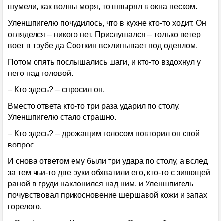
шумели, как волны моря, то швырял в окна песком.
Уленшпигелю почудилось, что в кухне кто-то ходит. Он
огляделся – никого нет. Прислушался – только ветер
воет в трубе да Сооткин всхлипывает под одеялом.
Потом опять послышались шаги, и кто-то вздохнул у
него над головой.
– Кто здесь? – спросил он.
Вместо ответа кто-то три раза ударил по столу.
Уленшпигелю стало страшно.
– Кто здесь? – дрожащим голосом повторил он свой
вопрос.
И снова ответом ему были три удара по столу, а вслед
за тем чьи-то две руки обхватили его, кто-то с зияющей
раной в груди наклонился над ним, и Уленшпигель
почувствовал прикосновение шершавой кожи и запах
горелого.