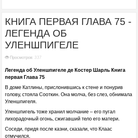
КНИГА ПЕРВАЯ ГЛАВА 75 -
ЛЕГЕНДА ОБ
УЛЕНШПИГЕЛЕ
Просмотров: 337
Легенда об Уленшпигеле де Костер Шарль Книга
первая Глава 75
В доме Катлины, прислонившись к стене и понурив
голову, стояла Сооткин. Она молча, без слез, обнимала
Уленшпигеля.
Уленшпигель тоже хранил молчание – его пугал
лихорадочный огонь, сжигавший тело его матери.
Соседи, придя после казни, сказали, что Клаас
отмучился.