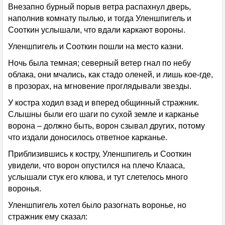
Внезапно бурный порыв ветра распахнул дверь,
наполнив комнату пылью, и тогда Уленшпигель и
Сооткин услышали, что вдали каркают вороны.
Уленшпигель и Сооткин пошли на место казни.
Ночь была темная; северный ветер гнал по небу
облака, они мчались, как стадо оленей, и лишь кое-где,
в прозорах, на мгновение проглядывали звезды.
У костра ходил взад и вперед общинный стражник.
Слышны были его шаги по сухой земле и карканье
ворона – должно быть, ворон сзывал других, потому
что издали доносилось ответное карканье.
Приблизившись к костру, Уленшпигель и Сооткин
увидели, что ворон опустился на плечо Клааса,
услышали стук его клюва, и тут слетелось много
воронья.
Уленшпигель хотел было разогнать воронье, но
стражник ему сказал: