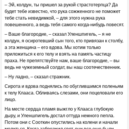
– Эй, колдун, ты пришел за рукой страстотерпца? Да
будет тебе известно, что рука сожженного не поможет
тебе стать невидимкой, – для этого нужна рука
повешенного, а ведь тебя самого когда-нибудь повесят.
– Ваше благородие, – сказал Уленшпигель, – я не
колдун, я осиротевший сын того, кто привязан к столбу,
а эта женщина – его вдова. Мы хотим только
приложиться к его телу и взять на память частицу
праха. Не препятствуйте нам, ваше благородие, – вы
ведь не чужеземный солдат, вы наш соотечественник.
– Ну ладно, – сказал стражник.
Сирота и вдова поднялись по обуглившимся поленьям
к телу Клааса. Обливаясь слезами, они поцеловали его
лицо.
На месте сердца пламя выжгло у Клааса глубокую
дыру, и Уленшпигель достал оттуда немного пепла.
Потом они с Сооткин опустились на колени и начали
молиться. Когда забрезжил свет, они все еще были