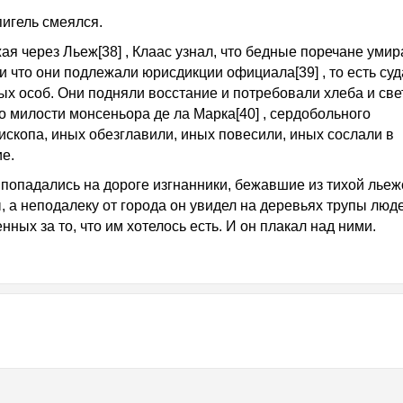
игель смеялся.
ая через Льеж[38] , Клаас узнал, что бедные поречане умир
и что они подлежали юрисдикции официала[39] , то есть суд
ых особ. Они подняли восстание и потребовали хлеба и све
По милости монсеньора де ла Марка[40] , сердобольного
ископа, иных обезглавили, иных повесили, иных сослали в
ие.
 попадались на дороге изгнанники, бежавшие из тихой льеж
, а неподалеку от города он увидел на деревьях трупы люд
ных за то, что им хотелось есть. И он плакал над ними.