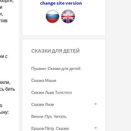
борге,
change site version
и
и,
стив
СКАЗКИ
ДЛЯ ДЕТЕЙ
ни с
Пушкин. Сказки для детей
Сказка Маше
пили,
сь бить
Сказки Льва Толстого
Сказки Лизе
то
ыну:
Винни-Пух. Читать
Ершов Пётр. Сказки