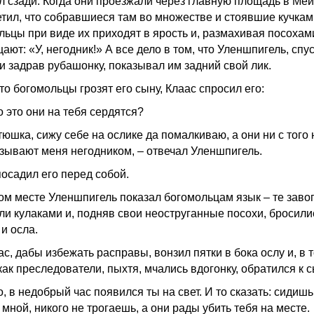
л сзади. Когда они проезжали через главную площадь в Мей
етил, что собравшиеся там во множестве и стоявшие кучкам
льцы при виде их приходят в ярость и, размахивая посохам
ают: «У, негодник!» А все дело в том, что Уленшпигель, спу
и задрав рубашонку, показывал им задний свой лик.
то богомольцы грозят его сыну, Клаас спросил его:
о это они на тебя сердятся?
тюшка, сижу себе на ослике да помалкиваю, а они ни с того 
бзывают меня негодником, – отвечал Уленшпигель.
посадил его перед собой.
ом месте Уленшпигель показал богомольцам язык – те заво
ли кулаками и, подняв свои неоструганные посохи, бросили
и осла.
с, дабы избежать расправы, вонзил пятки в бока ослу и, в 
ак преследователи, пыхтя, мчались вдогонку, обратился к с
, в недобрый час появился ты на свет. И то сказать: сидишь
мной, никого не трогаешь, а они рады убить тебя на месте.