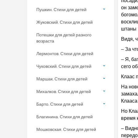
посади
он зам
Пушкин. Стихи для детей
богомо
восклиц
Жуковский. Стихи для детей
штаны 
Потешки для детей разного
Видя, ч
возраста
– За чт
Лермонтов. Стихи для детей
– Я, ба
Чуковский. Стихи для детей
сего о
Клаас 
Маршак. Стихи для детей
На нов
Михалков. Стихи для детей
замаха
Клааса 
Барто. Стихи для детей
Но Клаа
Благинина. Стихи для детей
время к
– Видно
Мошковская. Стихи для детей
передо 