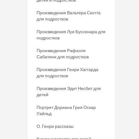
Произведения Вальтера Скотта
для подростков
Произведения Луи Буссенара для
подростков
Произведения Рафаэля
Сабатини для подростков
Произведения Генри Хаггарда
для подростков
Произведения Эдит Несбит для
детей
Портрет Дориана Грея Оскар
Уайльд
О. Генри рассказы
Киплинг повести для детей