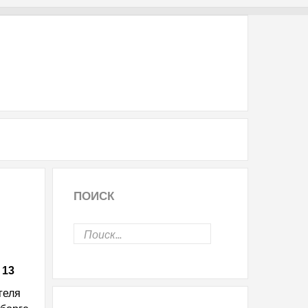
ПОИСК
 13
геля