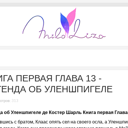
ГА ПЕРВАЯ ГЛАВА 13 -
ГЕНДА ОБ УЛЕНШПИГЕЛЕ
отров: 313
а об Уленшпигеле де Костер Шарль Книга первая Глава
вшись с братом, Клаас опять сел на своего осла, а Уленшпи