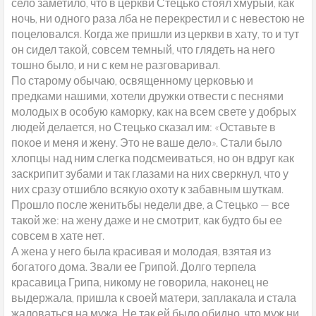
село заметило, что в церкви Стецько стоял хмурый, как
ночь, ни одного раза лба не перекрестил и с невестою не
поцеловался. Когда же пришли из церкви в хату, то и тут
он сидел такой, совсем темный, что глядеть на него
тошно было, и ни с кем не разговаривал.
По старому обычаю, освященному церковью и
предками нашими, хотели дружки отвести с песнями
молодых в особую каморку, как на всем свете у добрых
людей делается, но Стецько сказал им: «Оставьте в
покое и меня и жену. Это не ваше дело». Стали было
хлопцы над ним слегка подсмеиваться, но он вдруг как
заскрипит зубами и так глазами на них сверкнул, что у
них сразу отшибло всякую охоту к забавным шуткам.
Прошло после женитьбы недели две, а Стецько — все
такой же: на жену даже и не смотрит, как будто бы ее
совсем в хате нет.
А жена у него была красивая и молодая, взятая из
богатого дома. Звали ее Грипой. Долго терпела
красавица Грипа, никому не говорила, наконец не
выдержала, пришла к своей матери, заплакала и стала
жаловаться на мужа. Не так ей было обидно, что муж ни