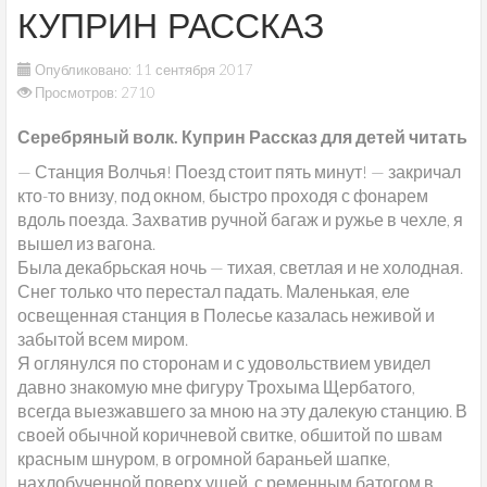
КУПРИН РАССКАЗ
Опубликовано: 11 сентября 2017
Просмотров: 2710
Серебряный волк. Куприн Рассказ для детей читать
— Станция Волчья! Поезд стоит пять минут! — закричал
кто-то внизу, под окном, быстро проходя с фонарем
вдоль поезда. Захватив ручной багаж и ружье в чехле, я
вышел из вагона.
Была декабрьская ночь — тихая, светлая и не холодная.
Снег только что перестал падать. Маленькая, еле
освещенная станция в Полесье казалась неживой и
забытой всем миром.
Я оглянулся по сторонам и с удовольствием увидел
давно знакомую мне фигуру Трохыма Щербатого,
всегда выезжавшего за мною на эту далекую станцию. В
своей обычной коричневой свитке, обшитой по швам
красным шнуром, в огромной бараньей шапке,
нахлобученной поверх ушей, с ременным батогом в