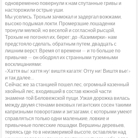
одновременно повернули к нам спутанные гривы и
насторожили острые уши.
Мы уселись. Трохым зачмокал и задергал вожжами,
высоко подымая локти. Промерзшие лошаденки
тронули мелкой, но веселой и согласной рысцой,
Трохым не погонял их, берег: до «Казимирки» нам
предстояло сделать, обратным путем, двадцать с
лишним верст. Время от времени — и то больше по
привычке — он ободрял их странными туземными
восклицаниями:
«Хаття вы! хаття ну! виштя кагатя! Отту ни! Виштя вье!»
и так далее…
Сейчас же за станцией пошел лес, огромный казенный
хвойный лес, входивший в состав южной части
знамени-той Беловежской пущи. Узкая дорожка вилась
между двумя стенами вековых гигантских сосен такими
капризными поворотами и зигзагами, с которыми умеют
справляться только одни маленькие, ловкие и
привычные полесские лошадки. Вершины деревьев,
теряясь где-то в неизмеримой высоте, оставляли над