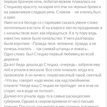
первую брачную ночь, побитая мужем, плакалась на
Стецькову красоту, на карие его очи, на черные брови и
на заманчивую сладкую речь. Словом — не хлопец был,
а орел.
Умел он и в беседе со стариками сказать умное слово
почтительно и кстати. И на клиросе пел по праздникам, и
с начальством знал, как обращаться. А в ту пору ведь
известно, какое было начальство. У него разговоры
были короткие: «Правда твоя, человиче, правда, а не
хочешь платить — так снимай штанцы и ложись».
Одно слово: был Стецько первый любимец во всей
деревне.
Да вот беда: дошла до Стецька «очередь», забрили ему
лоб и угнали в москали. Все село плакало, когда его
провожали. А он ничего: пошел веселый такой, светлый.
«Что вы, говорит, надо мною, как над покойником,
плачете? Нигде ваш Стецько не пропадет: ни в огне не
сгорит, ни в воде не потонет».
Далеко его угнали, куда-то в самые раскацапские
губернии. Однако в скором времени от него письмо
пришло. Писал он, что живется ему хорошо, товарищи