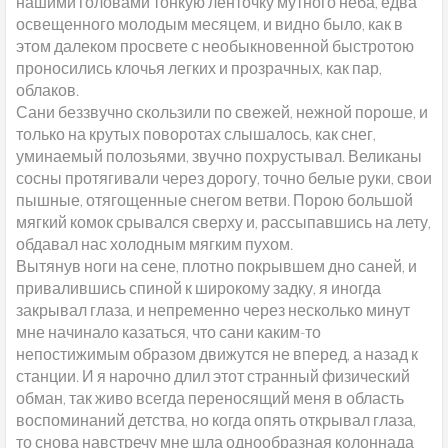
нашими головами тонкую ленточку мутного неба, едва
освещенного молодым месяцем, и видно было, как в
этом далеком просвете с необыкновенной быстротою
проносились клочья легких и прозрачных, как пар,
облаков.
Сани беззвучно скользили по свежей, нежной пороше, и
только на крутых поворотах слышалось, как снег,
уминаемый полозьями, звучно похрустывал. Великаны
сосны протягивали через дорогу, точно белые руки, свои
пышные, отягощенные снегом ветви. Порою большой
мягкий комок срывался сверху и, рассыпавшись на лету,
обдавал нас холодным мягким пухом.
Вытянув ноги на сене, плотно покрывшем дно саней, и
привалившись спиной к широкому задку, я иногда
закрывал глаза, и непременно через несколько минут
мне начинало казаться, что сани каким-то
непостижимым образом движутся не вперед, а назад к
станции. И я нарочно длил этот странный физический
обман, так живо всегда переносящий меня в область
воспоминаний детства, но когда опять открывал глаза,
то снова навстречу мне шла однообразная колоннада