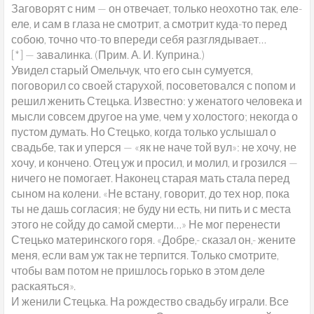
Заговорят с ним — он отвечает, только неохотно так, еле-
еле, и сам в глаза не смотрит, а смотрит куда-то перед
собою, точно что-то впереди себя разглядывает…
[*] — завалинка. (Прим. А. И. Куприна.)
Увидел старый Омельчук, что его сын сумуется,
поговорил со своей старухой, посоветовался с попом и
решил женить Стецька. Известно: у женатого человека и
мысли совсем другое на уме, чем у холостого; некогда о
пустом думать. Но Стецько, когда только услышал о
свадьбе, так и уперся — «як не наче той вул»: не хочу, не
хочу, и кончено. Отец уж и просил, и молил, и грозился —
ничего не помогает. Наконец старая мать стала перед
сыном на колени. «Не встану, говорит, до тех нор, пока
ты не дашь согласия; не буду ни есть, ни пить и с места
этого не сойду до самой смерти…» Не мог перенести
Стецько материнского горя. «Добре,- сказал он,- жените
меня, если вам уж так не терпится. Только смотрите,
чтобы вам потом не пришлось горько в этом деле
раскаяться».
И женили Стецька. На рождество свадьбу играли. Все