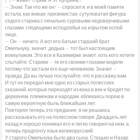
— Знаю. Так что же он? — спросил я, и в моей памяти
встала, как живая, приземистая, сутуловатая фигура
седого старика с печально-суровыми недоверчивыми
глазами, глядящими исподлобья на изрытом оспой
лице.
— Он — ничего. А вот его батьки старший брат,
Омельчуку, значит, дядька — тот был настоящим
вовкулаком. Это все в Казимирке знают, хоть кого хотите
спытайте. Старики — те его своими глазами видели,
потому что застали его еще человеком. Значит —
правда. Да вы лучше послухайте, что я расскажу вам.
И тут он передал мне одно из старых полесских
сказаний, которые переходят из века в век и бродят по
деревням, племенам и народам, облекаясь порою в
самую вероятную быль ближайших лет.
Повторяя теперь это предание, я не решаюсь
рассказывать его на полесском говоре. Двадцать лет
назад я хорошо понимал его и легко говорил на нем, а
теперь предпочту язык великорусский.
У старого Омельчука было два сына: Стецько и Назар.