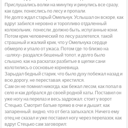
Прислушались волки на минутку и ринулись все сразу,
как один, понеслись по лесу и пропали.
Не долго ждал старый Омельчук. Услышал он вскоре, как
вдруг забился неровно и торопливо отдаленный
колокольчик,- понесли, должно быть, испуганные кони.
Потом крик человеческий по лесу разлетелся, такой
страшный и жалкий крик, что у Омельчука сердце
обмерло и упало от ужаса. Потом где-то близко на
«шляху» раздался бешеный топот, и долго было
слышно, как на раскатах разбитые в щепки сани
колотились о сосновые корневища.
Зарыдал бедный старик, что было духу побежал назад и
всю дорогу, не переставая, крестился.
Сам он не помнил никогда, как бежал лесом, как попал в
село и как добрался до своей родной хаты. Поставил он
уже ногу на перелаз и весь задрожал: стоит у ворот
Стецько. Смотрит батьке прямо в очи и дышит, как
запаренный: видно, что от бега запыхался. Ничего ему
отец не сказал и уже поставил ногу через перелазок, как
вдруг Стецько сам заговорил: