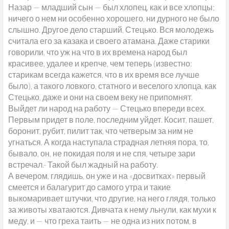
Назар — младший сын — был хлопец, как и все хлопцы;
ничего о нем ни особенно хорошего, ни дурного не было
слышно. Другое дело старший, Стецько. Вся молодежь
считала его за казака и своего атамана. Даже старики
говорили, что уж на что в их времена народ был
красивее, удалее и крепче, чем теперь (известно:
старикам всегда кажется, что в их время все лучше
было), а такого ловкого, статного и веселого хлопца, как
Стецько, даже и они на своем веку не припомнят.
Выйдет ли народ на работу — Стецько впереди всех.
Первым придет в поле, последним уйдет. Косит, пашет,
боронит, рубит, пилит так, что четверым за ним не
угнаться. А когда наступала страдная летняя пора, то,
бывало, он, не покидая поля и не спя, четыре зари
встречал.- Такой был жадный на работу.
А вечером, глядишь, он уже и на «досвитках» первый
смеется и балагурит до самого утра и такие
выкомаривает штучки, что другие, на него глядя, только
за животы хватаются. Дивчата к нему льнули, как мухи к
меду, и — что греха таить — не одна из них потом, в