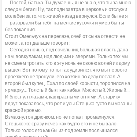
— Постой, батька. Ты думаешь, я не знаю, что ты за мною
следом бегал! Ну, так поди завтра в церковь и отслужи
молебен за то, что живой назад вернулся. Если бы не я
— разорвали бы тебя на мелкие кусочки и умер бы ты
без покаяния.
Стоит Омельчук на перелазе, очей от сына отвести не
может, а тот дальше говорит:
— Сегодня ночью, под сочельник, большая власть дана
нам, вовкулакам, над людьми и зверями. Только тех мы
не смеем трогать, кто в эту ночь не своею волей из дому
вышел. Вот потому-то ты так удивился, что мы первого
проезжего не тронули: его хозяин по делу послал. А
второй был купец. Ехал по своей корысти, торопился на
ярмарку… Толстый был, как кабан. Мясистый. Жирный…
И блеснул глазами, как красными огнями. А старику
вдруг показалось, что рот и усы Стецька густо вымазаны
красной кровью.
Взмахнул он дрючком, но не попал, промахнулся.
Стецько же сразу исчез, как будто его и не бывало.
Только голос его как бы из-под земли послышался,
тихий и печальный: