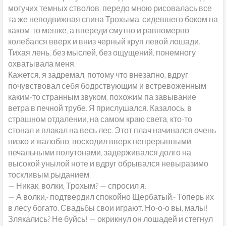
могучих темных стволов, передо мною рисовалась все
та же неподвижная спина Трохыма, сидевшего боком на
каком-то мешке, а впереди смутно и равномерно
колебался вверх и вниз черный круп левой лошади.
Тихая лень, без мыслей, без ощущений, понемногу
охватывала меня.
Кажется, я задремал, потому что внезапно, вдруг
почувствовал себя бодрствующим и встревоженным
каким-то странным звуком, похожим па завывание
ветра в печной трубе. Я прислушался. Казалось, в
страшном отдалении, на самом краю света, кто-то
стонал и плакал на весь лес. Этот плач начинался очень
низко и жалобно, восходил вверх непрерывными
печальными полутонами, задерживался долго на
высокой унылой ноте и вдруг обрывался невыразимо
тоскливым рыданием.
— Никак, волки, Трохым? — спросил я.
— А волки,- подтвердил спокойно Щербатый.- Топерь их
в лесу богато. Свадьбы свои играют. Но-о-о вы, малы!
Злякались? Не буйсь! — окрикнул он лошадей и стегнул