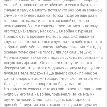
его любят, начальство не обижает, а если и бьют, то не
сильно и самую малость, потому что без боя на военной
службе никак невозможно. Потом писал он еще раз и
говорил, что назначили его в полковой церкви за
псаломщика. А там и совсем перестал писать, потому
что тогда началась у нас большая война с турками.
Прошло с того времени полтора года. О Стецьке ни
слуха, ни весточки; так все и думали, что либо в плен его
забрали, либо убили в каком-нибудь сражении. Как вдруг
осенью, точно снег на голову, явился сам Стецько.
Черный, худой, как смерть, правая рука на перевязи и на
левую ногу хромает. Оказывается, отпустили его в
бессрочную, отпустили с медалью и с двумя турецкими
пулями в теле, под кожей, Да денег с собой принес он
сотни четыре с «гаком», говорил, что накопил на службе.
Да еще: выучился говорить по-басурмански.
Но явился он совсем не таким, как пошел в солдаты; как
будто бы его там, на войне, подменили: ни смеха, ни
шутки, ни песни. Сидит целый день, как старик, на
присьбе[*], опустив очи в землю, и все думает, думает…