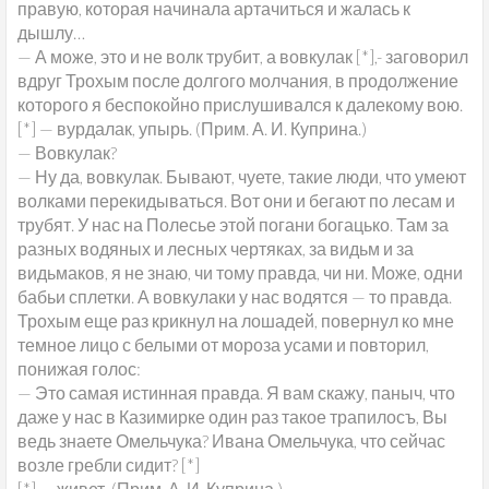
правую, которая начинала артачиться и жалась к
дышлу…
— А може, это и не волк трубит, а вовкулак [*],- заговорил
вдруг Трохым после долгого молчания, в продолжение
которого я беспокойно прислушивался к далекому вою.
[*] — вурдалак, упырь. (Прим. А. И. Куприна.)
— Вовкулак?
— Ну да, вовкулак. Бывают, чуете, такие люди, что умеют
волками перекидываться. Вот они и бегают по лесам и
трубят. У нас на Полесье этой погани богацько. Там за
разных водяных и лесных чертяках, за видьм и за
видьмаков, я не знаю, чи тому правда, чи ни. Може, одни
бабьи сплетки. А вовкулаки у нас водятся — то правда.
Трохым еще раз крикнул на лошадей, повернул ко мне
темное лицо с белыми от мороза усами и повторил,
понижая голос:
— Это самая истинная правда. Я вам скажу, паныч, что
даже у нас в Казимирке один раз такое трапилосъ, Вы
ведь знаете Омельчука? Ивана Омельчука, что сейчас
возле гребли сидит? [*]
[*] — живет. (Прим. А. И. Куприна.)