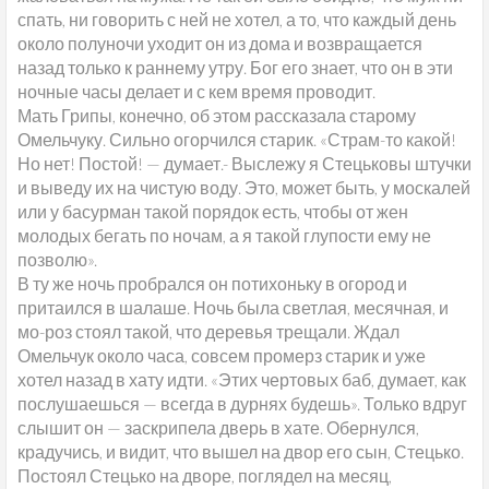
спать, ни говорить с ней не хотел, а то, что каждый день
около полуночи уходит он из дома и возвращается
назад только к раннему утру. Бог его знает, что он в эти
ночные часы делает и с кем время проводит.
Мать Грипы, конечно, об этом рассказала старому
Омельчуку. Сильно огорчился старик. «Страм-то какой!
Но нет! Постой! — думает.- Выслежу я Стецьковы штучки
и выведу их на чистую воду. Это, может быть, у москалей
или у басурман такой порядок есть, чтобы от жен
молодых бегать по ночам, а я такой глупости ему не
позволю».
В ту же ночь пробрался он потихоньку в огород и
притаился в шалаше. Ночь была светлая, месячная, и
мо-роз стоял такой, что деревья трещали. Ждал
Омельчук около часа, совсем промерз старик и уже
хотел назад в хату идти. «Этих чертовых баб, думает, как
послушаешься — всегда в дурнях будешь». Только вдруг
слышит он — заскрипела дверь в хате. Обернулся,
крадучись, и видит, что вышел на двор его сын, Стецько.
Постоял Стецько на дворе, поглядел на месяц,