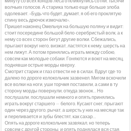
минуту со всех концов леса откликнулись сотни, тысячи
волчьих голосов. А старика только еще больше злоба
одолевает. «Будь что будет, думает, я об его проклятую
спину весь дрючок измочалю».
Пришел наконец Омельчук на большую поляну и видит:
стоит посередине большой бело-серебристый волк, а к
нему со всех сторон бегут другие волки. Сбежались,
прыгают вокруг него, визжат, ластятся к нему, шерсть на
нем лижут. А потом принялись играть между собою,
совсем как молодые собаки. Гоняются и воют на месяц,
поднявши острые морды кверху.
Смотрит старик и глаз отвести не в силах. Вдруг где-то
далеко по дороге колокольчик зазвенел. Мигом вскочили
все волки на ноги, уши торчмя поставили, а сами в ту
сторону морды повернули, откуда звонок… Но
послушали, послушали немного и опять принялись
играть вокруг старшего — белого. Кусают снег, прыгают
один через другого, рычат, а шерсть у них на месяце так
и переливается и зубы блестят, как сахар…
Опять на дороге колокольчик зазвякал, но теперь
совсем с другой стороны, и опять поднялася вся стая.