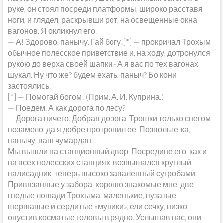
руке, он стоял посреди платформы, широко расставя
ноги, и глядел, раскрывши рот, на освещенные окна
вагонов. Я окликнул его.
— А! Здорово, панычу. Гай богу![*] — прокричал Трохым
обычное полесское приветствие и, на ходу, дотронулся
рукою до верха своей шапки.- А я вас по тех вагонах
шукал. Ну что же? будем ехать, паныч? Бо кони
застоялись.
[*] — Помогай богом! (Прим. А. И. Куприна.)
— Поедем. А как дорога по лесу?
— Дорога ничего. Добрая дорога. Трошки только снегом
позамело, да я добре протропил ее. Позвольте-ка,
панычу, ваш чумардан.
Мы вышли на станционный двор. Посредине его, как и
на всех полесских станциях, возвышался круглый
палисадник, теперь высоко заваленный сугробами.
Привязанные у забора, хорошо знакомые мне, две
гнедые лошади Трохыма, маленькие, пузатые,
шершавые и сердитые «муцики», ели сечку, низко
опустив косматые головы в рядно. Услышав нас, они