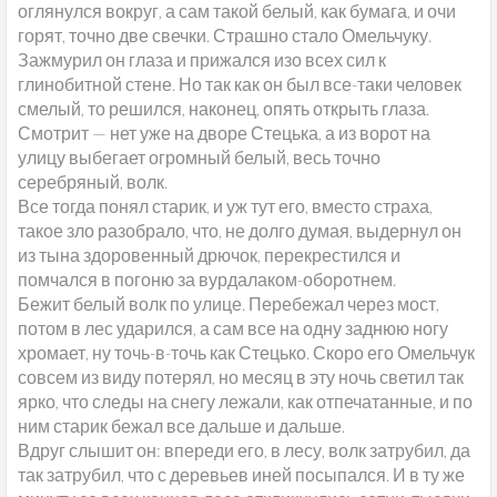
оглянулся вокруг, а сам такой белый, как бумага, и очи
горят, точно две свечки. Страшно стало Омельчуку.
Зажмурил он глаза и прижался изо всех сил к
глинобитной стене. Но так как он был все-таки человек
смелый, то решился, наконец, опять открыть глаза.
Смотрит — нет уже на дворе Стецька, а из ворот на
улицу выбегает огромный белый, весь точно
серебряный, волк.
Все тогда понял старик, и уж тут его, вместо страха,
такое зло разобрало, что, не долго думая, выдернул он
из тына здоровенный дрючок, перекрестился и
помчался в погоню за вурдалаком-оборотнем.
Бежит белый волк по улице. Перебежал через мост,
потом в лес ударился, а сам все на одну заднюю ногу
хромает, ну точь-в-точь как Стецько. Скоро его Омельчук
совсем из виду потерял, но месяц в эту ночь светил так
ярко, что следы на снегу лежали, как отпечатанные, и по
ним старик бежал все дальше и дальше.
Вдруг слышит он: впереди его, в лесу, волк затрубил, да
так затрубил, что с деревьев иней посыпался. И в ту же