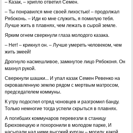
– Казак, – хрипло ответил Семен.
– Ты понравился мне своей лихостью! – продолжал
Рябоконь. – Иди ко мне служить, я помилую тебя.
Лучше жить в плавнях, чем лежать в сырой земле.
Ярким огнем сверкнули глаза молодого казака.
– Нет! – крикнул он. – Лучше умереть человеком, чем
жить змеей!
Дрогнуло насмешливое, замкнутое лицо Рябоконя. Он
махнул рукой.
Сверкнули шашки... И упал казак Семен Ревенко на
окровавленную землю рядом с мертвым матросом,
председателем коммуны.
К утру подоспел отряд чоновцев и разгромил банду.
Только немногие тогда успели скрыться в плавнях.
А погибших коммунаров перевезли в станицу
Брюховецкую и похоронили в молодом парке, И
насыпали над ними высокий курган – могилу, какой