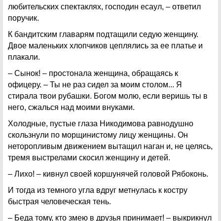
любительских спектаклях, господин есаул, – ответил
поручик.
К бандитским главарям подтащили седую женщину.
Двое маленьких хлопчиков цеплялись за ее платье и
плакали.
– Сынок! – простонала женщина, обращаясь к
офицеру. – Ты не раз сидел за моим столом... Я
стирала твои рубашки. Богом молю, если веришь ты в
него, сжалься над моими внуками.
Холодные, пустые глаза Никодимова равнодушно
скользнули по морщинистому лицу женщины. Он
неторопливым движением вытащил наган и, не целясь,
тремя выстрелами скосил женщину и детей.
– Лихо! – кивнул своей коршунячей головой Рябоконь.
И тогда из темного угла вдруг метнулась к костру
быстрая человеческая тень.
– Беда тому, кто змею в друзья принимает! – выкрикнул