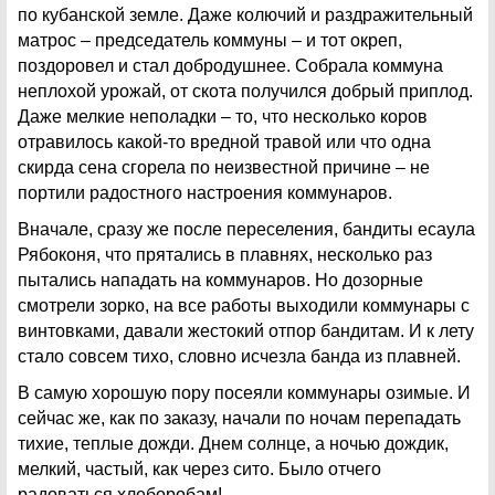
по кубанской земле. Даже колючий и раздражительный
матрос – председатель коммуны – и тот окреп,
поздоровел и стал добродушнее. Собрала коммуна
неплохой урожай, от скота получился добрый приплод.
Даже мелкие неполадки – то, что несколько коров
отравилось какой-то вредной травой или что одна
скирда сена сгорела по неизвестной причине – не
портили радостного настроения коммунаров.
Вначале, сразу же после переселения, бандиты есаула
Рябоконя, что прятались в плавнях, несколько раз
пытались нападать на коммунаров. Но дозорные
смотрели зорко, на все работы выходили коммунары с
винтовками, давали жестокий отпор бандитам. И к лету
стало совсем тихо, словно исчезла банда из плавней.
В самую хорошую пору посеяли коммунары озимые. И
сейчас же, как по заказу, начали по ночам перепадать
тихие, теплые дожди. Днем солнце, а ночью дождик,
мелкий, частый, как через сито. Было отчего
радоваться хлеборобам!