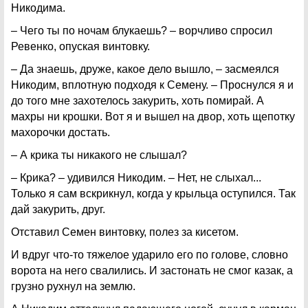
Никодима.
– Чего ты по ночам блукаешь? – ворчливо спросил
Ревенко, опуская винтовку.
– Да знаешь, друже, какое дело вышло, – засмеялся
Никодим, вплотную подходя к Семену. – Проснулся я и
до того мне захотелось закурить, хоть помирай. А
махры ни крошки. Вот я и вышел на двор, хоть щепотку
махорочки достать.
– А крика ты никакого не слышал?
– Крика? – удивился Никодим. – Нет, не слыхал...
Только я сам вскрикнул, когда у крыльца оступился. Так
дай закурить, друг.
Отставил Семен винтовку, полез за кисетом.
И вдруг что-то тяжелое ударило его по голове, словно
ворота на него свалились. И застонать не смог казак, а
грузно рухнул на землю.