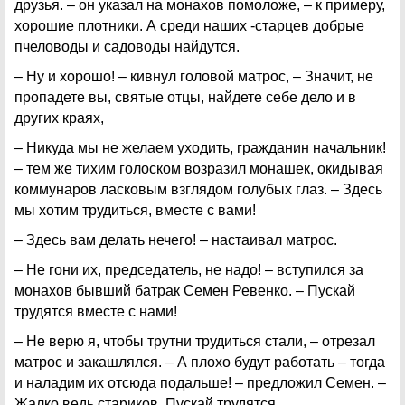
друзья. – он указал на монахов помоложе, – к примеру,
хорошие плотники. А среди наших -старцев добрые
пчеловоды и садоводы найдутся.
– Ну и хорошо! – кивнул головой матрос, – Значит, не
пропадете вы, святые отцы, найдете себе дело и в
других краях,
– Никуда мы не желаем уходить, гражданин начальник!
– тем же тихим голоском возразил монашек, окидывая
коммунаров ласковым взглядом голубых глаз. – Здесь
мы хотим трудиться, вместе с вами!
– Здесь вам делать нечего! – настаивал матрос.
– Не гони их, председатель, не надо! – вступился за
монахов бывший батрак Семен Ревенко. – Пускай
трудятся вместе с нами!
– Не верю я, чтобы трутни трудиться стали, – отрезал
матрос и закашлялся. – А плохо будут работать – тогда
и наладим их отсюда подальше! – предложил Семен. –
Жалко ведь стариков. Пускай трудятся.