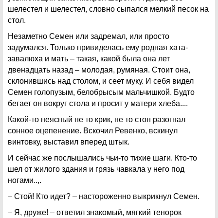
шелестел и шелестел, словно сыпался мелкий песок на
стол.
Незаметно Семен или задремал, или просто
задумался. Только привиделась ему родная хата-
завалюха и мать – такая, какой была она лет
двенадцать назад – молодая, румяная. Стоит она,
склонившись над столом, и сеет муку. И себя видел
Семен голопузым, белобрысым мальчишкой. Будто
бегает он вокруг стола и просит у матери хлеба....
Какой-то неясный не то крик, не то стон разогнал
сонное оцепенение. Вскочил Ревенко, вскинул
винтовку, выставил вперед штык.
И сейчас же послышались чьи-то тихие шаги. Кто-то
шел от жилого здания и грязь чавкала у него под
ногами..,.
– Стой! Кто идет? – настороженно выкрикнул Семен.
– Я, друже! – ответил знакомый, мягкий тенорок