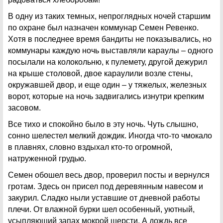
В одну из таких темных, непроглядных ночей старшим
по охране был назначен коммунар Семен Ревенко.
Хотя в последнее время бандиты не показывались, но
коммунары каждую ночь выставляли караулы – одного
посылали на колокольню, к пулемету, другой дежурил
на крыше столовой, двое караулили возле стены,
окружавшей двор, и еще один – у тяжелых, железных
ворот, которые на ночь задвигались изнутри крепким
засовом.
Все тихо и спокойно было в эту ночь. Чуть слышно,
сонно шелестел мелкий дождик. Иногда что-то чмокало
в плавнях, словно вздыхал кто-то огромной,
натруженной грудью.
Семен обошел весь двор, проверил посты и вернулся
гротам. Здесь он присел под деревянным навесом и
закурил. Сладко ныли уставшие от дневной работы
плечи. От влажной бурки шел особенный, уютный,
усыпляющий запах мокрой шерсти. А дождь все