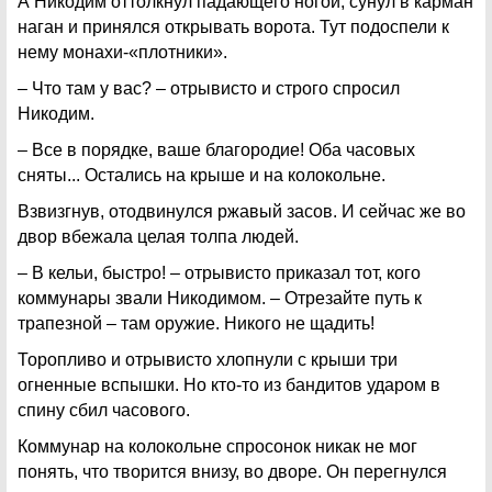
А Никодим оттолкнул падающего ногой, сунул в карман
наган и принялся открывать ворота. Тут подоспели к
нему монахи-«плотники».
– Что там у вас? – отрывисто и строго спросил
Никодим.
– Все в порядке, ваше благородие! Оба часовых
сняты... Остались на крыше и на колокольне.
Взвизгнув, отодвинулся ржавый засов. И сейчас же во
двор вбежала целая толпа людей.
– В кельи, быстро! – отрывисто приказал тот, кого
коммунары звали Никодимом. – Отрезайте путь к
трапезной – там оружие. Никого не щадить!
Торопливо и отрывисто хлопнули с крыши три
огненные вспышки. Но кто-то из бандитов ударом в
спину сбил часового.
Коммунар на колокольне спросонок никак не мог
понять, что творится внизу, во дворе. Он перегнулся