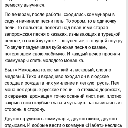
ремеслу выучился.
По вечерам, после работы, сходились коммунары в
саду и начинали песни петь. То хором, то в одиночку
пели. То польется, полетит над плавнями старая
запорожская песня о казаках, изнывающих в турецкой
неволе, о сизой кукушке – зозуленьке, стонущей поутру.
То звучит задумчивая кубанская песня о казаке,
потерявшем свою любимую. И каждый вечер просили
коммунары спеть молодого монашка.
Был у Никодима голос мягкий и ласковый, словно
медовый. Тихо и вкрадчиво входил он в людские
сердца и рождал в них умиление и легкую грусть. Пел
монашек добрые русские песни – о стежках-дорожках,
о сердечке, дрожащем точно осенний лист, пел, плотно
закрыв свои голубые глаза и чуть-чуть раскачиваясь из
стороны в сторону.
Дружно трудились коммунары, дружно жили, дружно
отдыхали. И добрые вести о коммуне «Набат» неслись