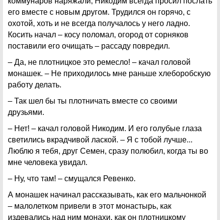
коммунаров наряжали, Никодим всегда просил послать
его вместе с новым другом. Трудился он горячо, с
охотой, хоть и не всегда получалось у него ладно.
Косить начал – косу поломал, огород от сорняков
поставили его очищать – рассаду повредил.
– Да, не плотницкое это ремесло! – качал головой
монашек. – Не приходилось мне раньше хлеборобскую
работу делать.
– Так шел бы ты плотничать вместе со своими
друзьями.
– Нет! – качал головой Никодим. И его голубые глаза
светились вкрадчивой лаской. – Я с тобой лучше...
Люблю я тебя, друг Семен, сразу полюбил, когда ты во
мне человека увидал.
– Ну, что там! – смущался Ревенко.
А монашек начинал рассказывать, как его мальчонкой
– малолетком привели в этот монастырь, как
издевались над ним монахи, как он плотницкому