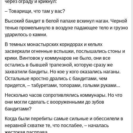
через ограду и крикнул:
– Товарищи, что там у вас?
Высокий бандит в белой папахе вскинул наган. Черной
тенью промелькнуло в воздухе падающее тело и грузно
ударилось о камни.
В темных монастырских коридорах и кельях
засверкали огненные вспышки, послышались стоны и
крики. Винтовок у коммунаров не было, они все
остались в бывшей трапезной, которую сразу же
захватили бандиты. Но кое у кого оказались наганы.
Остальные яростно дрались с бандитами, чем
придется, – табуретами, топорами, голыми руками...
Несколько часов сопротивлялись коммунары. Но что
они могли сделать с вооруженными до зубов
бандитами?
Когда были перебиты самые сильные и обессилели в
неравной схватке те, что послабее, – началась
жестокая расправа.