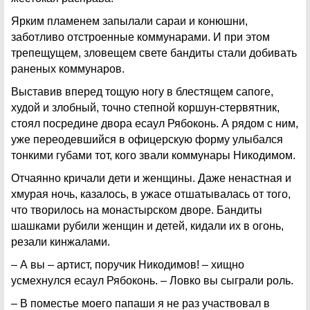
Ярким пламенем запылали сараи и конюшни,
заботливо отстроенные коммунарами. И при этом
трепещущем, зловещем свете бандиты стали добивать
раненых коммунаров.
Выставив вперед тощую ногу в блестящем сапоге,
худой и злобный, точно степной коршун-стервятник,
стоял посредине двора есаул Рябоконь. А рядом с ним,
уже переодевшийся в офицерскую форму улыбался
тонкими губами тот, кого звали коммунары Никодимом.
Отчаянно кричали дети и женщины. Даже ненастная и
хмурая ночь, казалось, в ужасе отшатывалась от того,
что творилось на монастырском дворе. Бандиты
шашками рубили женщин и детей, кидали их в огонь,
резали кинжалами.
– А вы – артист, поручик Никодимов! – хищно
усмехнулся есаул Рябоконь. – Ловко вы сыграли роль.
– В поместье моего папаши я не раз участвовал в