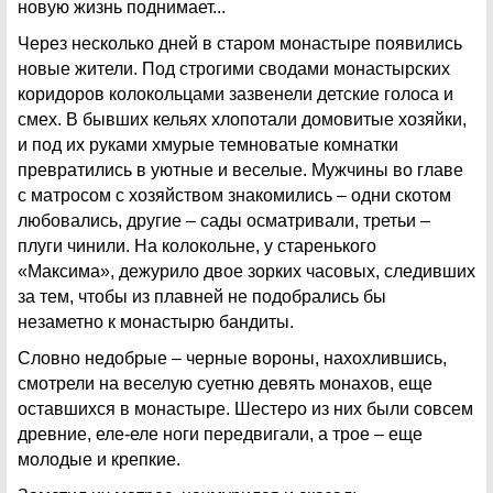
новую жизнь поднимает...
Через несколько дней в старом монастыре появились
новые жители. Под строгими сводами монастырских
коридоров колокольцами зазвенели детские голоса и
смех. В бывших кельях хлопотали домовитые хозяйки,
и под их руками хмурые темноватые комнатки
превратились в уютные и веселые. Мужчины во главе
с матросом с хозяйством знакомились – одни скотом
любовались, другие – сады осматривали, третьи –
плуги чинили. На колокольне, у старенького
«Максима», дежурило двое зорких часовых, следивших
за тем, чтобы из плавней не подобрались бы
незаметно к монастырю бандиты.
Словно недобрые – черные вороны, нахохлившись,
смотрели на веселую суетню девять монахов, еще
оставшихся в монастыре. Шестеро из них были совсем
древние, еле-еле ноги передвигали, а трое – еще
молодые и крепкие.