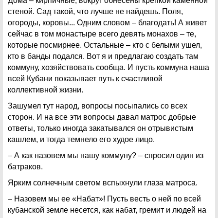
Дома – кирпичные, вокруг обнесены крепкой каменной
стеной. Сад такой, что лучше не найдешь. Поля,
огороды, коровы... Одним словом – благодать! А живет
сейчас в том монастыре всего девять монахов – те,
которые посмирнее. Остальные – кто с белыми ушел,
кто в банды подался. Вот я и предлагаю создать там
коммуну, хозяйствовать сообща. И пусть коммуна наша
всей Кубани показывает путь к счастливой
коллективной жизни.
Зашумел тут народ, вопросы посыпались со всех
сторон. И на все эти вопросы давал матрос добрые
ответы, только иногда закатывался он отрывистым
кашлем, и тогда темнело его худое лицо.
– А как назовем мы нашу коммуну? – спросил один из
батраков.
Ярким солнечным светом вспыхнули глаза матроса.
– Назовем мы ее «Набат»! Пусть весть о ней по всей
кубанской земле несется, как набат, гремит и людей на