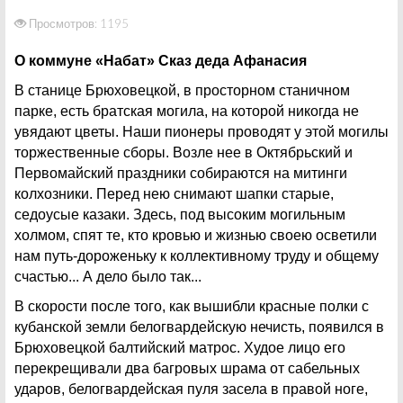
Просмотров: 1195
О коммуне «Набат» Сказ деда Афанасия
В станице Брюховецкой, в просторном станичном
парке, есть братская могила, на которой никогда не
увядают цветы. Наши пионеры проводят у этой могилы
торжественные сборы. Возле нее в Октябрьский и
Первомайский праздники собираются на митинги
колхозники. Перед нею снимают шапки старые,
седоусые казаки. Здесь, под высоким могильным
холмом, спят те, кто кровью и жизнью своею осветили
нам путь-дороженьку к коллективному труду и общему
счастью... А дело было так...
В скорости после того, как вышибли красные полки с
кубанской земли белогвардейскую нечисть, появился в
Брюховецкой балтийский матрос. Худое лицо его
перекрещивали два багровых шрама от сабельных
ударов, белогвардейская пуля засела в правой ноге,