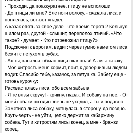
- Проходи, да поаккуратнее, птицу не всполоши.
- До птицы ли мне? Еле ноги волоку. - сказала лиса и
поплелась, вот-вот упадет.
А казак опять за свое дело - что время терять? Кольнул
шилом раз, другой - слышит, переполох птичий. «Что
такое? - думает. - Кто потревожил птицу?»
Подскочил к воротам, видит: через гумно наметом лиса
бежит с петухом в зубах.
- Ах ты, каналья, обманщица окаянная! А лиса казаку:
- Моя хитрость меня кормит, поит, к доверчивым людям
водит. Спасибо тебе, казачок, за петушка. Забегу еще -
готовь курочку:
Расхвасталась лиса, обо всем забыла.
- Я те вязы скручу! - крикнул казак. И собаку на нее. - От
моей собаки ни один зверь не уходил, а ты и подавно.
Заметила лиса собаку, метнулась в сторону, да поздно.
Круть-верть - не уйти, цепко держит за кабаржину
собака. Тут и хитростям лисы конец, а мне - бражки
корец.