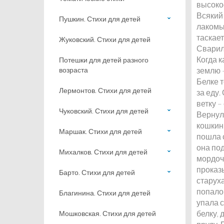
высокое
Всякий 
Пушкин. Стихи для детей
лакомые
таскает
Жуковский. Стихи для детей
Сварил
Когда к
Потешки для детей разного
возраста
землю –
Белке т
Лермонтов. Стихи для детей
за еду.
ветку –
Чуковский. Стихи для детей
Вернула
кошкины
Маршак. Стихи для детей
пошла с
она под
Михалков. Стихи для детей
мордочк
проказы
Барто. Стихи для детей
старуха
попало 
Благинина. Стихи для детей
упала с
белку, 
Мошковская. Стихи для детей