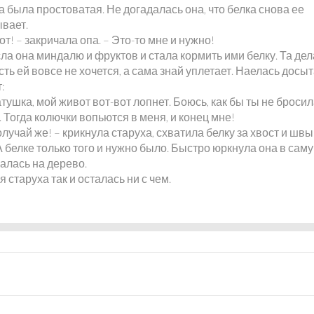
 была простоватая. Не догадалась она, что белка снова ее
вает.
вот! – закричала опа. – Это-то мне и нужно!
а она миндалю и фруктов и стала кормить ими белку. Та дел
сть ей вовсе не хочется, а сама знай уплетает. Наелась досыт
:
атушка, мой живот вот-вот лопнет. Боюсь, как бы ты не броси
. Тогда колючки вопьются в меня, и конец мне!
олучай же! – крикнула старуха, схватила белку за хвост и шв
А белке только того и нужно было. Быстро юркнула она в сам
алась на дерево.
я старуха так и осталась ни с чем.