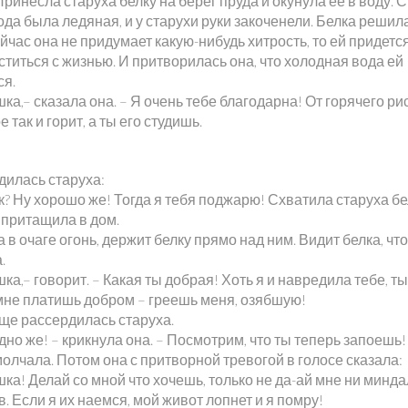
Принесла старуха белку на берег пруда и окунула ее в воду. 
ода была ледяная, и у старухи руки закоченели. Белка решила
йчас она не придумает какую-нибудь хитрость, то ей придетс
титься с жизнью. И притворилась она, что холодная вода ей
ся.
ка,– сказала она. – Я очень тебе благодарна! От горячего ри
е так и горит, а ты его студишь.
дилась старуха:
ак? Ну хорошо же! Тогда я тебя поджарю! Схватила старуха бе
 притащила в дом.
 в очаге огонь, держит белку прямо над ним. Видит белка, чт
.
ка,– говорит. – Какая ты добрая! Хоть я и навредила тебе, ты
мне платишь добром – греешь меня, озябшую!
ще рассердилась старуха.
дно же! – крикнула она. – Посмотрим, что ты теперь запоешь!
олчала. Потом она с притворной тревогой в голосе сказала:
ка! Делай со мной что хочешь, только не да-ай мне ни минда
. Если я их наемся, мой живот лопнет и я помру!