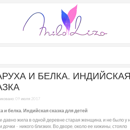
АРУХА И БЕЛКА. ИНДИЙСКА
АЗКА
иковано: 09 июля 2017
а и белка. Индийская сказка для детей
-давно жила в одной деревне старая женщина, и не было у 
и дочки – никого близких. Во дворе, около ее хижины, стояло