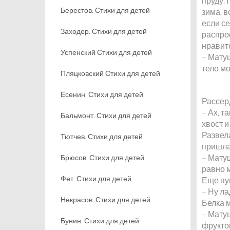
пруду. 
Берестов. Стихи для детей
зима, в
если се
Заходер. Стихи для детей
распрос
нравит
Успенский Стихи для детей
– Матуш
тело мо
Пляцковский Стихи для детей
Есенин. Стихи для детей
Рассер
– Ах, т
Бальмонт. Стихи для детей
хвост и
Развела
Тютчев. Стихи для детей
пришла
– Матуш
Брюсов. Стихи для детей
равно 
Фет. Стихи для детей
Еще пу
– Ну ла
Некрасов. Стихи для детей
Белка м
– Матуш
Бунин. Стихи для детей
фруктов