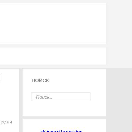
Я
ПОИСК
нее ни
change site version