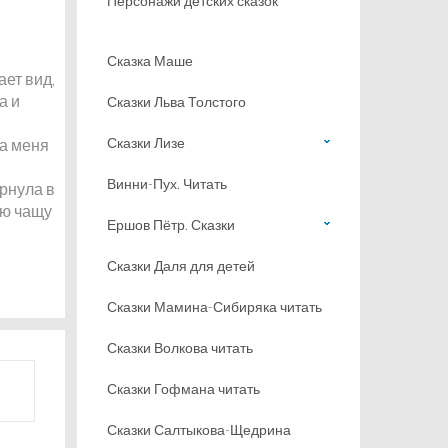
Персонажи детских сказок
Сказка Маше
ает вид,
а и
Сказки Льва Толстого
Сказки Лизе
ла меня
Винни-Пух. Читать
ырнула в
ую чащу
Ершов Пётр. Сказки
Сказки Даля для детей
Сказки Мамина-Сибиряка читать
Сказки Волкова читать
Сказки Гофмана читать
Сказки Салтыкова-Щедрина