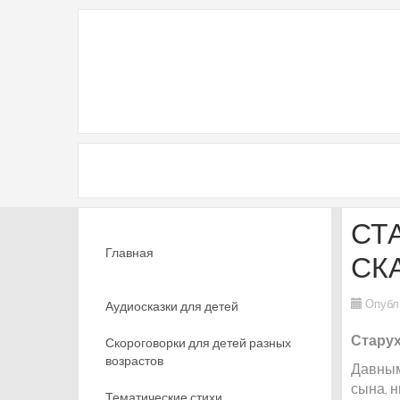
СТ
Главная
СК
Опубл
Аудиосказки для детей
Старух
Скороговорки для детей разных
возрастов
Давным
сына, н
Тематические стихи