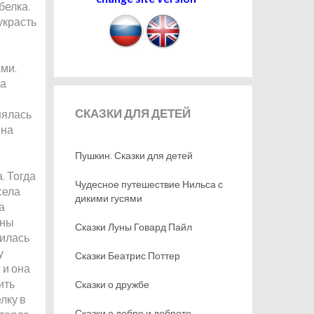
белка.
украсть
ами.
на
СКАЗКИ
ДЛЯ ДЕТЕЙ
нялась
 на
Пушкин. Сказки для детей
. Тогда
Чудесное путешествие Нильса с
села
дикими гусями
а
ины
Сказки Луны Говард Пайл
дилась
у
Сказки Беатрис Поттер
 и она
ить
Сказки о дружбе
лку в
Сказки о добре и доброте