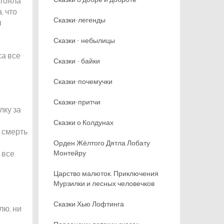
Стояла
, что
Сказки-легенды
я
Сказки - небылицы
са все
Сказки - байки
Сказки-почемучки
Сказки-притчи
лку за
Сказки о Колдунах
о смерть
Орден Жёлтого Дятла Лобату
 все
Монтейру
Царство малюток. Приключения
Мурзилки и лесных человечков
Сказки Хью Лофтинга
лю, ни