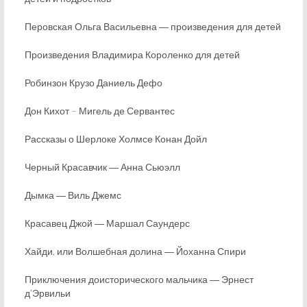
Перовская Ольга Васильевна ― произведения для детей
Произведения Владимира Короленко для детей
Робинзон Крузо Даниель Дефо
Дон Кихот – Мигель де Сервантес
Рассказы о Шерлоке Холмсе Конан Дойл
Черный Красавчик ― Анна Сьюэлл
Дымка ― Виль Джемс
Красавец Джой ― Маршал Саундерс
Хайди, или Волшебная долина ― Йоханна Спири
Приключения доисторического мальчика ― Эрнест
д’Эрвильи