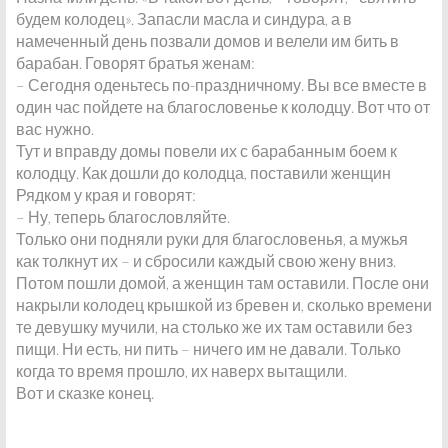
будем колодец». Запасли масла и синдура, а в
намеченный день позвали домов и велели им бить в
барабан. Говорят братья женам:
– Сегодня оденьтесь по-праздничному. Вы все вместе в
один час пойдете на благословенье к колодцу. Вот что от
вас нужно.
Тут и вправду домы повели их с барабанным боем к
колодцу. Как дошли до колодца, поставили женщин
Рядком у края и говорят:
– Ну, теперь благословляйте.
Только они подняли руки для благословенья, а мужья
как толкнут их – и сбросили каждый свою жену вниз.
Потом пошли домой, а женщин там оставили. После они
накрыли колодец крышкой из бревен и, сколько времени
те девушку мучили, на столько же их там оставили без
пищи. Ни есть, ни пить – ничего им не давали. Только
когда то время прошло, их наверх вытащили.
Вот и сказке конец.