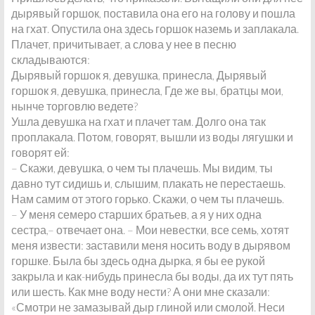
дырявый горшок, поставила она его на голову и пошла
на гхат. Опустила она здесь горшок наземь и заплакала.
Плачет, причитывает, а слова у нее в песню
складываются:
Дырявый горшок я, девушка, принесла, Дырявый
горшок я, девушка, принесла, Где же вы, братцы мои,
нынче торговлю ведете?
Ушла девушка на гхат и плачет там. Долго она так
проплакала. Потом, говорят, вышли из воды лягушки и
говорят ей:
– Скажи, девушка, о чем ты плачешь. Мы видим, ты
давно тут сидишь и, слышим, плакать не перестаешь.
Нам самим от этого горько. Скажи, о чем ты плачешь.
– У меня семеро старших братьев, а я у них одна
сестра,– отвечает она. – Мои невестки, все семь, хотят
меня извести: заставили меня носить воду в дырявом
горшке. Была бы здесь одна дырка, я бы ее рукой
закрыла и как-нибудь принесла бы воды, да их тут пять
или шесть. Как мне воду нести? А они мне сказали:
«Смотри не замазывай дыр глиной или смолой. Неси