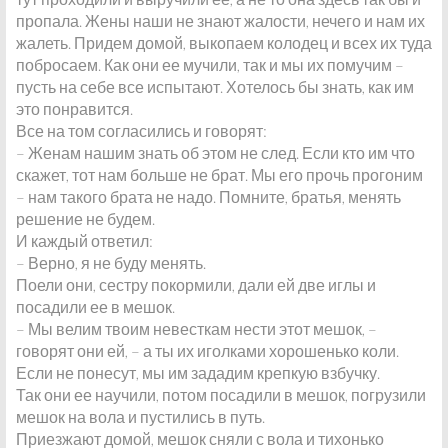
пропала. Жены наши не знают жалости, нечего и нам их
жалеть. Придем домой, выкопаем колодец и всех их туда
побросаем. Как они ее мучили, так и мы их помучим –
пусть на себе все испытают. Хотелось бы знать, как им
это понравится.
Все на том согласились и говорят:
– Женам нашим знать об этом не след. Если кто им что
скажет, тот нам больше не брат. Мы его прочь прогоним
– нам такого брата не надо. Помните, братья, менять
решение не будем.
И каждый ответил:
– Верно, я не буду менять.
Поели они, сестру покормили, дали ей две иглы и
посадили ее в мешок.
– Мы велим твоим невесткам нести этот мешок, –
говорят они ей, – а ты их иголками хорошенько коли.
Если не понесут, мы им зададим крепкую взбучку.
Так они ее научили, потом посадили в мешок, погрузили
мешок на вола и пустились в путь.
Приезжают домой, мешок сняли с вола и тихонько