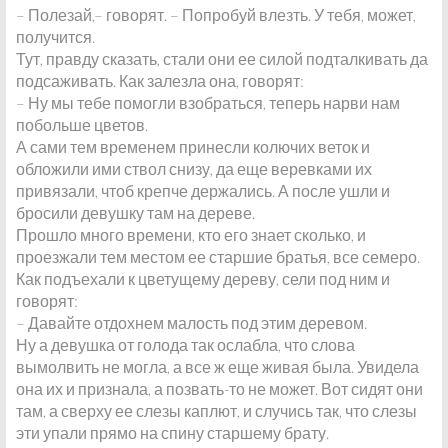
– Полезай,– говорят. – Попробуй влезть. У тебя, может,
получится.
Тут, правду сказать, стали они ее силой подталкивать да
подсаживать. Как залезла она, говорят:
– Ну мы тебе помогли взобраться, теперь нарви нам
побольше цветов.
А сами тем временем принесли колючих веток и
обложили ими ствол снизу, да еще веревками их
привязали, чтоб крепче держались. А после ушли и
бросили девушку там на дереве.
Прошло много времени, кто его знает сколько, и
проезжали тем местом ее старшие братья, все семеро.
Как подъехали к цветущему дереву, сели под ним и
говорят:
– Давайте отдохнем малость под этим деревом.
Ну а девушка от голода так ослабла, что слова
вымолвить не могла, а все ж еще живая была. Увидела
она их и признала, а позвать-то не может. Вот сидят они
там, а сверху ее слезы каплют, и случись так, что слезы
эти упали прямо на спину старшему брату.