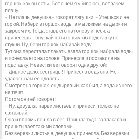
горшок, как он есть». Вот о чем я убиваюсь, вот зачем
плачу.
– Не плачь, девушка,– говорят лягушки. – Утешься и не
горюй. Набери в горшок воды, а мы ляжем на дырки и
закроем их. Тогда ставь его на голову и неси, а
принесешь – опускай потихоньку, об подставку не
стукни. Ну, бери горшок, набирай воду.
Тут она перестала плакать, взяла горшок, набрала воды
и понесла его на голове. Принесла и поставила на
подставку. Невестки ее говорят одна другой:
– Дивное дело, сестрицы! Принесла ведь она. Не
удалось нам ее одолеть.
Смотрят на горшок: он дырявый, как был, а вода из него
не течет.
Потом они ей говорят:
– Ну, девушка, нарви листьев и принеси, только не
связывай.
Она и впрямь пошла в лес. Пришла туда, заплакала и
причитывает такими словами:
Без веревки листья я, девушка, принесла, Без веревки