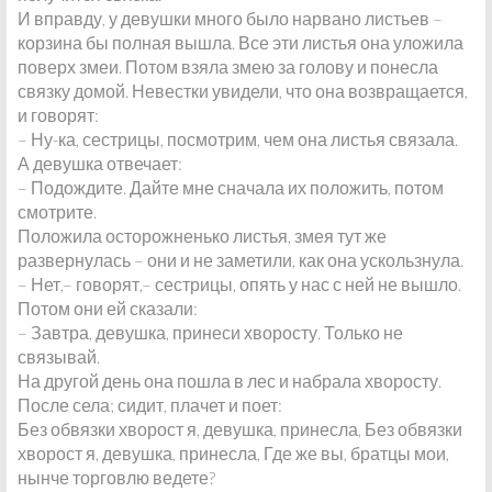
И вправду, у девушки много было нарвано листьев –
корзина бы полная вышла. Все эти листья она уложила
поверх змеи. Потом взяла змею за голову и понесла
связку домой. Невестки увидели, что она возвращается,
и говорят:
– Ну-ка, сестрицы, посмотрим, чем она листья связала.
А девушка отвечает:
– Подождите. Дайте мне сначала их положить, потом
смотрите.
Положила осторожненько листья, змея тут же
развернулась – они и не заметили, как она ускользнула.
– Нет,– говорят,– сестрицы, опять у нас с ней не вышло.
Потом они ей сказали:
– Завтра, девушка, принеси хворосту. Только не
связывай.
На другой день она пошла в лес и набрала хворосту.
После села; сидит, плачет и поет:
Без обвязки хворост я, девушка, принесла, Без обвязки
хворост я, девушка, принесла, Где же вы, братцы мои,
нынче торговлю ведете?