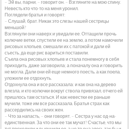
– Эй вы, парни, – говорит он. – Взгляните на мою спину.
Невесть кто что-то на меня уронил.
Поглядели братья и говорят:
– Слушай, брат. Никак это слезы нашей сестрицы
меньшой?
Взглянули они наверх и увидали ее. Оттащили прочь
колючие ветки, спустили ее на землю, а потом намочили
рисовых хлопьев, смешали их с патокой и дали ей
съесть, да еще рис вариться поставили.
Съела она рисовых хлопьев и стала понемногу в себя
приходить, даже заговорила; а поначалу она и говорить
не могла. Дали они ей еще немного поесть, а как поела,
уложили ее отдохнуть.
Отдохнула она и все рассказала: и как она на дерево
влезла, и кто колючки вокруг ствола привязал, отчего ей
пришлось там остаться. И как невестки ее раньше
мучили, тоже им все рассказала. Братья страх как
рассердились на своих жен.
– Что за напасть, – они говорят. – Сестра у нас од-на-
единственная. За что они ее так мучат? Счастье, что мы
тут проходили и выручили ее, а не то она здесь так бы и