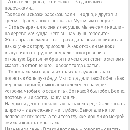
– А она в лес ушла, – отвечают. – За дровами с
подружками...
Так все они сказки рассказывали – и одна, и другая, и
третья. Правды никто не сказал. Мужья им говорят:
– Это все враки, что она в лес ушла. Мы ее сами нашли –
на дереве мачкунда. Чего вы нам чушь городите?
Жены враз онемели, – от страха дара речи лишились, и
языки у них к горлу присохли. А как открыли мешок и
выпустили сестру, они подняли крик и ревели в
открытую. Братья их бранят на чем свет стоит, а женам и
сказать в ответ нечего. Говорят тогда братья:
– Торговали мы в дальних краях, и случилось нам
попасть в большую беду. Мы тогда дали такой обет: «Как
вернемся домой, выкопаем колодец и праздник
устроим, чтобы его освятить». Вот какой был обет. Верно,
поэтому мы и сестру нашу нашли.
На другой день принялись копать колодец. Стали копать
широко – в две сажени – и глубоко. Выкопали на три
человеческих роста, а то и того глубже, дошли до мокрой
земли и копать перестали.
Назначили день. «В такой вот день, – говорят,– святить