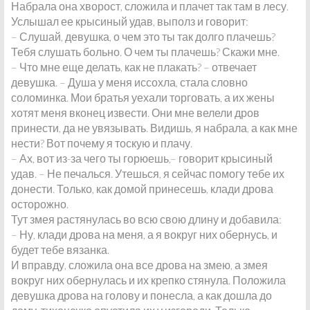
Набрала она хворост, сложила и плачет так там в лесу.
Услышал ее крысиный удав, выполз и говорит:
– Слушай, девушка, о чем это ты так долго плачешь?
Тебя слушать больно. О чем ты плачешь? Скажи мне.
– Что мне еще делать, как не плакать? – отвечает
девушка. – Душа у меня иссохла, стала словно
соломинка. Мои братья уехали торговать, а их жены
хотят меня вконец извести. Они мне велели дров
принести, да не увязывать. Видишь, я набрала, а как мне
нести? Вот почему я тоскую и плачу.
– Ах, вот из-за чего ты горюешь,– говорит крысиный
удав. – Не печалься. Утешься, я сейчас помогу тебе их
донести. Только, как домой принесешь, клади дрова
осторожно.
Тут змея растянулась во всю свою длину и добавила:
– Ну, клади дрова на меня, а я вокруг них обернусь, и
будет тебе вязанка.
И вправду, сложила она все дрова на змею, а змея
вокруг них обернулась и их крепко стянула. Положила
девушка дрова на голову и понесла, а как дошла до