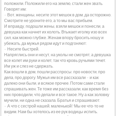
положили. Положили его на землю, стали жен звать.
Говорят им:
– Вот, женщины, несите этот мешок в дом, да осторожно.
Смотрите не уроните его, а то мы вас прибьем.
И вправду, подошли жены, взяли мешок и понесли, а
девушка как начнет их колоть. Втыкает иголку изо всех
сил, как можно глубже. Женам впору бросить ношу и
убежать, да мужья рядом идут и подгоняют:
– Несите быстрей.
Напряглись они и несут, на уколы не смотрят, а девушка
все колет им руки и колет, так что кровь ручьями течет.
Им уж и слез не сдержать.
Как вошли в дом, пошли расспросы: про новости, про
дела, про дорогу. Мужья им все рассказали – и как
далеко они были, и всякое прочее. Потом сами стали
спрашивать жен. Те тоже им рассказали, как время без
них проводили, что делали и все такое. Ну а как золовку
мучили, ни одна не сказала. Братья и спрашивают:
– А что с сестрой нашей, маленькой? Мы ее что-то не
видим. Нам бы хотелось из ее рук водицы испить.