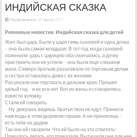
ИНДИЙСКАЯ СКАЗКА
Опубликовано: 09 июля 2017
Ревнивые невестки. Индийская сказка для детей
Жил-был царь. Было у царя семь сыновей и одна дочка
– она была самая младшая. В тот год, когда сыновей
поженили, царь с царицею оба скончались, а дочку
пристроить они не успели – она была еще слишком
мала. Семеро братьев разъезжали по торговым делам,
а сестра оставалась дома с их женами.
Раз уехали они торговать в дальние края. Прошел
целый год – и их все нет. Вот их жены и сговорились
извести золовку.
Стали ей говорить:
– Ну, девушка, видишь, братья твои не едут. Принеси
нам воды в этом дырявом горшке. А не принесешь –
есть тебе не дадим.
Так они ей говорили. Что ей было на это ответить?
Пришлось делать, что приказали. Вытащили они для нее