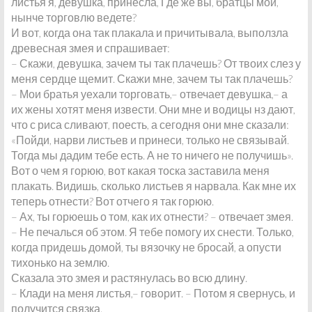
листья я, девушка, принесла, Где же вы, братцы мои,
нынче торговлю ведете?
И вот, когда она так плакала и причитывала, выползла
древесная змея и спрашивает:
– Скажи, девушка, зачем ты так плачешь? От твоих слез у
меня сердце щемит. Скажи мне, зачем ты так плачешь?
– Мои братья уехали торговать,– отвечает девушка,– а
их жены хотят меня извести. Они мне и водицы нз дают,
что с риса сливают, поесть, а сегодня они мне сказали:
«Пойди, нарви листьев и принеси, только не связывай.
Тогда мы дадим тебе есть. А не то ничего не получишь».
Вот о чем я горюю, вот какая тоска заставила меня
плакать. Видишь, сколько листьев я нарвала. Как мне их
теперь отнести? Вот отчего я так горюю.
– Ах, ты горюешь о том, как их отнести? – отвечает змея.
– Не печалься об этом. Я тебе помогу их снести. Только,
когда придешь домой, ты вязочку не бросай, а опусти
тихонько на землю.
Сказала это змея и растянулась во всю длину.
– Клади на меня листья,– говорит. – Потом я свернусь, и
получится связка.