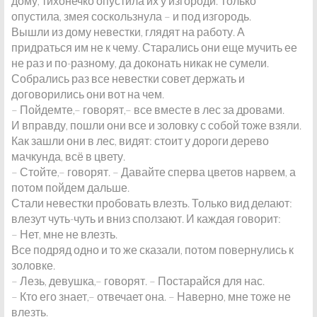
дому, тихонечко опустила их у изгороди. Только
опустила, змея соскользнула – и под изгородь.
Вышли из дому невестки, глядят на работу. А
придраться им не к чему. Старались они еще мучить ее
не раз и по-разному, да доконать никак не сумели.
Собрались раз все невестки совет держать и
договорились они вот на чем.
– Пойдемте,– говорят,– все вместе в лес за дровами.
И вправду, пошли они все и золовку с собой тоже взяли.
Как зашли они в лес, видят: стоит у дороги дерево
мачкунда, всё в цвету.
– Стойте,– говорят. – Давайте сперва цветов нарвем, а
потом пойдем дальше.
Стали невестки пробовать влезть. Только вид делают:
влезут чуть-чуть и вниз сползают. И каждая говорит:
– Нет, мне не влезть.
Все подряд одно и то же сказали, потом повернулись к
золовке.
– Лезь, девушка,– говорят. – Постарайся для нас.
– Кто его знает,– отвечает она. – Наверно, мне тоже не
влезть.