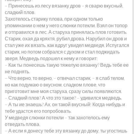
– Принесешь из лесу вязанку дров – я сварю вкусный,
сладкий плов.
Захотелось старику плова, при одном только
упоминании о нем у него слюнки потекли. Взял он топор
и отправился в лес. А старуха принялась плов готовить.
Старик, охая да кряхтя, рубил дрова. Нарубил он дров и
стал уже их вязать, как вдруг увидел медведя. Испугался
старик, но потом собрался с духом и стал поджидать
зверя. Медведь подошел к нему и говорит:
– Как ты понесешь такую тяжелую вязанку? Ведь тебе ее
не поднять.
– Что верно, то верно, – отвечал старик, – я слаб телом,
но как подумаю о вкусном, сладком плове, что
приготовит мне моя старуха, сразу силы появляются.
– Сладкий плов? А что зто такое? – удивился медведь.
– А ты ие знаешь? Ах, он такой вкусный! Когда-нибудь и
тебе удастся его попробовать.
У медведя слюнки потекли – так захотелось ему
отведать плова.
– А если я донесу тебе эту вязанку до дому, ты угостишь