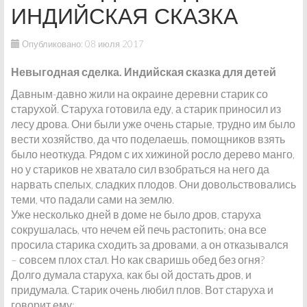
ИНДИЙСКАЯ СКАЗКА
Опубликовано: 08 июля 2017
Невыгодная сделка. Индийская сказка для детей
Давным-давно жили на окраине деревни старик со
старухой. Старуха готовила еду, а старик приносил из
лесу дрова. Они были уже очень старые, трудно им было
вести хозяйство, да что поделаешь, помощников взять
было неоткуда. Рядом с их хижиной росло дерево манго,
но у стариков не хватало сил взобраться на него да
нарвать спелых, сладких плодов. Они довольствовались
теми, что падали сами на землю.
Уже несколько дней в доме не было дров, старуха
сокрушалась, что нечем ей печь растопить; она все
просила старика сходить за дровами, а он отказывался
– совсем плох стал. Но как сваришь обед без огня?
Долго думала старуха, как бы ой достать дров, и
придумала. Старик очень любил плов. Вот старуха и
говорит ему: