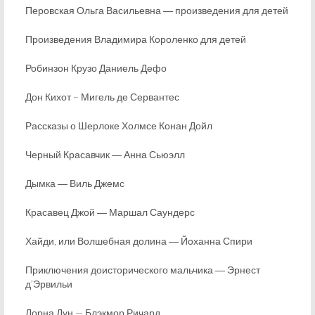
Перовская Ольга Васильевна ― произведения для детей
Произведения Владимира Короленко для детей
Робинзон Крузо Даниель Дефо
Дон Кихот – Мигель де Сервантес
Рассказы о Шерлоке Холмсе Конан Дойл
Черный Красавчик ― Анна Сьюэлл
Дымка ― Виль Джемс
Красавец Джой ― Маршал Саундерс
Хайди, или Волшебная долина ― Йоханна Спири
Приключения доисторического мальчика ― Эрнест
д’Эрвильи
Лорна Дун — Блэкмор Ричард