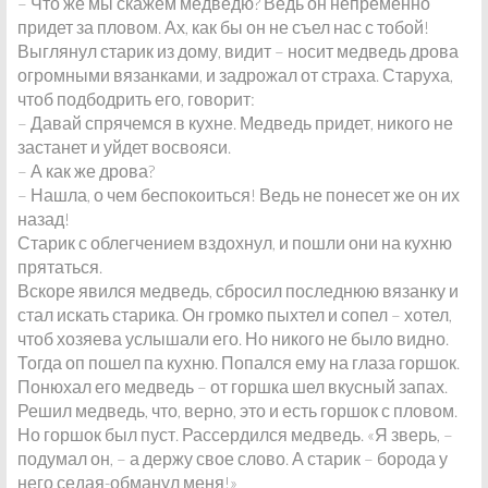
– Что же мы скажем медведю? Ведь он непременно
придет за пловом. Ах, как бы он не съел нас с тобой!
Выглянул старик из дому, видит – носит медведь дрова
огромными вязанками, и задрожал от страха. Старуха,
чтоб подбодрить его, говорит:
– Давай спрячемся в кухне. Медведь придет, никого не
застанет и уйдет восвояси.
– А как же дрова?
– Нашла, о чем беспокоиться! Ведь не понесет же он их
назад!
Старик с облегчением вздохнул, и пошли они на кухню
прятаться.
Вскоре явился медведь, сбросил последнюю вязанку и
стал искать старика. Он громко пыхтел и сопел – хотел,
чтоб хозяева услышали его. Но никого не было видно.
Тогда оп пошел па кухню. Попался ему на глаза горшок.
Понюхал его медведь – от горшка шел вкусный запах.
Решил медведь, что, верно, это и есть горшок с пловом.
Но горшок был пуст. Рассердился медведь. «Я зверь, –
подумал он, – а держу свое слово. А старик – борода у
него седая-обманул меня!»