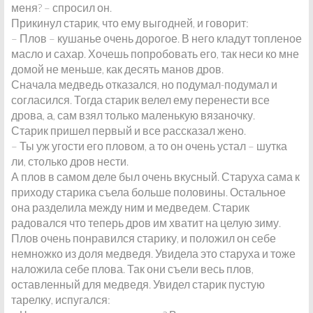
меня? – спросил он.
Прикинул старик, что ему выгодней, и говорит:
– Плов – кушанье очень дорогое. В него кладут топленое
масло и сахар. Хочешь попробовать его, так неси ко мне
домой не меньше, как десять манов дров.
Сначала медведь отказался, но подумал-подумал и
согласился. Тогда старик велел ему перенести все
дрова, а, сам взял только маленькую вязаночку.
Старик пришел первый и все рассказал жено.
– Ты уж угости его пловом, а то он очень устал – шутка
ли, столько дров нести.
А плов в самом деле был очень вкусный. Старуха сама к
приходу старика съела больше половины. Остальное
она разделила между ним и медведем. Старик
радовался что теперь дров им хватит на целую зиму.
Плов очень понравился старику, и положил он себе
немножко из доля медведя. Увидела это старуха и тоже
наложила себе плова. Так они съели весь плов,
оставленный для медведя. Увидел старик пустую
тарелку, испугался: