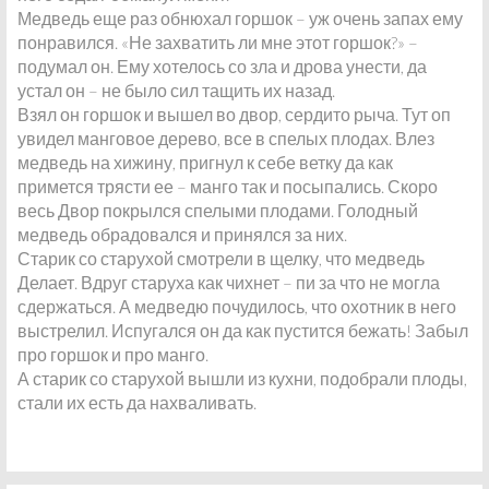
Медведь еще раз обнюхал горшок – уж очень запах ему
понравился. «Не захватить ли мне этот горшок?» –
подумал он. Ему хотелось со зла и дрова унести, да
устал он – не было сил тащить их назад.
Взял он горшок и вышел во двор, сердито рыча. Тут оп
увидел манговое дерево, все в спелых плодах. Влез
медведь на хижину, пригнул к себе ветку да как
примется трясти ее – манго так и посыпались. Скоро
весь Двор покрылся спелыми плодами. Голодный
медведь обрадовался и принялся за них.
Старик со старухой смотрели в щелку, что медведь
Делает. Вдруг старуха как чихнет – пи за что не могла
сдержаться. А медведю почудилось, что охотник в него
выстрелил. Испугался он да как пустится бежать! Забыл
про горшок и про манго.
А старик со старухой вышли из кухни, подобрали плоды,
стали их есть да нахваливать.