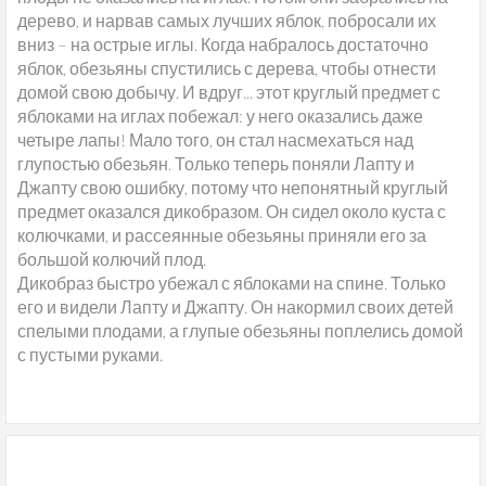
дерево, и нарвав самых лучших яблок, побросали их
вниз – на острые иглы. Когда набралось достаточно
яблок, обезьяны спустились с дерева, чтобы отнести
домой свою добычу. И вдруг... этот круглый предмет с
яблоками на иглах побежал: у него оказались даже
четыре лапы! Мало того, он стал насмехаться над
глупостью обезьян. Только теперь поняли Лапту и
Джапту свою ошибку, потому что непонятный круглый
предмет оказался дикобразом. Он сидел около куста с
колючками, и рассеянные обезьяны приняли его за
большой колючий плод.
Дикобраз быстро убежал с яблоками на спине. Только
его и видели Лапту и Джапту. Он накормил своих детей
спелыми плодами, а глупые обезьяны поплелись домой
с пустыми руками.