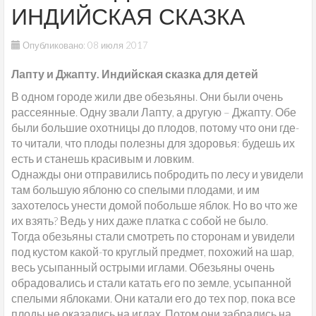
ИНДИЙСКАЯ СКАЗКА
Опубликовано: 08 июля 2017
Лапту и Джапту. Индийская сказка для детей
В одном городе жили две обезьяны. Они были очень
рассеянные. Одну звали Лапту, а другую – Джапту. Обе
были большие охотницы до плодов, потому что они где-
то читали, что плоды полезны для здоровья: будешь их
есть и станешь красивым и ловким.
Однажды они отправились побродить по лесу и увидели
там большую яблоню со спелыми плодами, и им
захотелось унести домой побольше яблок. Но во что же
их взять? Ведь у них даже платка с собой не было.
Тогда обезьяны стали смотреть по сторонам и увидели
под кустом какой-то круглый предмет, похожий на шар,
весь усыпанный острыми иглами. Обезьяны очень
обрадовались и стали катать его по земле, усыпанной
спелыми яблоками. Они катали его до тех пор, пока все
плоды не оказались на иглах. Потом они забрались на