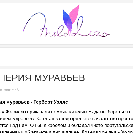
ПЕРИЯ МУРАВЬЕВ
отров: 685
я муравьев - Герберт Уэллс
ну Жерилло приказали помочь жителям Бадамы бороться с
вием муравьёв. Капитан заподозрил, что начальство прост
ется над ним. Он был креолом и обладал чисто португальск
авлениями об этикете и дисциплине. Доверял он лишь Холр