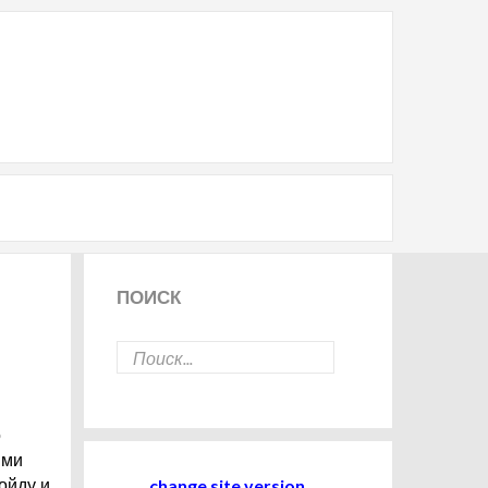
ПОИСК
о
ими
change site version
ойду и