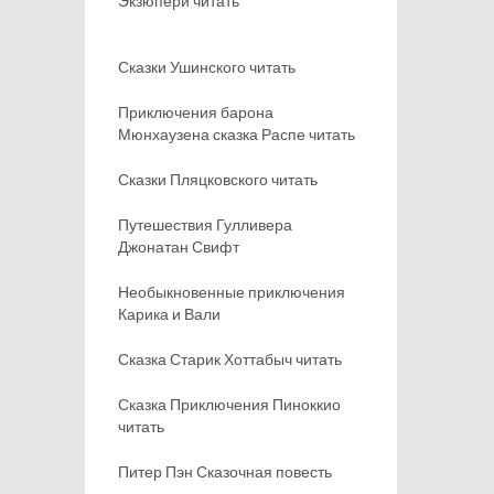
Экзюпери читать
Сказки Ушинского читать
Приключения барона
Мюнхаузена сказка Распе читать
Сказки Пляцковского читать
Путешествия Гулливера
Джонатан Свифт
Необыкновенные приключения
Карика и Вали
Сказка Старик Хоттабыч читать
Сказка Приключения Пиноккио
читать
Питер Пэн Сказочная повесть