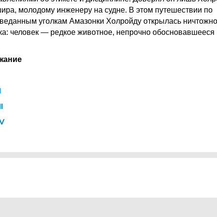
ира, молодому инженеру на судне. В этом путешествии по
веданным уголкам Амазонки Холройду открылась ничтожно
ка: человек — редкое животное, непрочно обосновавшееся 
жание
I
I
IV