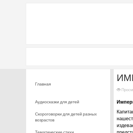
ИМ
Главная
Просм
Аудиосказки для детей
Импери
Капита
Скороговорки для детей разных
нашест
возрастов
издева
Тематические стихи
предст