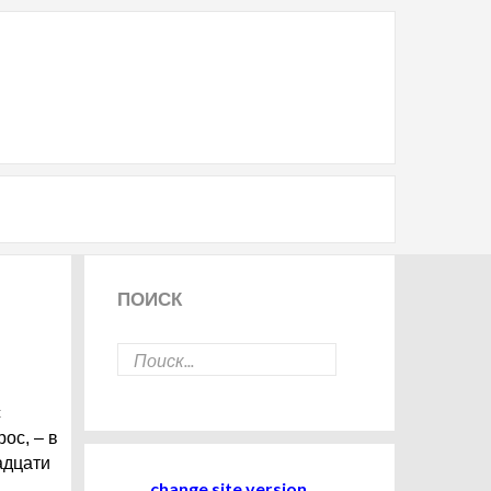
ПОИСК
с
ос, – в
адцати
change site version