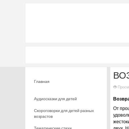
ВО
Главная
Просм
Аудиосказки для детей
Возвра
От про
Скороговорки для детей разных
удовол
возрастов
жесток
Тематические стихи
двух. Н