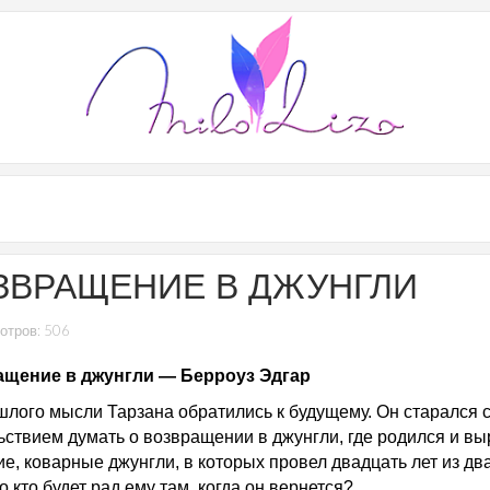
ЗВРАЩЕНИЕ В ДЖУНГЛИ
отров: 506
щение в джунгли ― Берроуз Эдгар
шлого мысли Тарзана обратились к будущему. Он старался 
ьствием думать о возвращении в джунгли, где родился и выр
ие, коварные джунгли, в которых провел двадцать лет из дв
о кто будет рад ему там, когда он вернется?