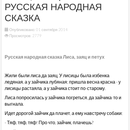
РУССКАЯ НАРОДНАЯ
СКАЗКА
Опубликовано: 01 сентября 2014
Просмотров: 2779
Русская народная сказка Лиса, заяц и петух
Жили-были лиса да заяц. У лисицы была избенка
ледяная, а у зайчика лубяная; пришла весна красна - у
лисицы растаяла, а у зайчика стоит по-старому.
Лиса попросилась у зайчика погреться, да зайчика-то и
выгнала.
Идет дорогой зайчик да плачет, а ему навстречу собаки:
- Тяф, тяф, тяф! Про что, зайчик, плачешь?