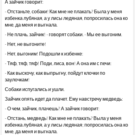
А зайчик говорит:
- Отстаньте, собаки! Как мне не плакать? Была у меня
избенка лубяная, а у лисы ледяная, попросилась она ко
мне, да меня и выгнала.
- Не плачь, зайчик! - говорят собаки. - Мы ее выгоним.
- Нет, не выгоните!
- Нет, выгоним! Подошли к избенке:
- Тяф, тяф, тяф! Поди, лиса, вон! А она им с печи:
- Как выскочу, как выпрыгну, пойдут клочки по
заулочкам!
Собаки испугались и ушли.
Зайчик опять идет да плачет. Ему навстречу медведь:
- О чем, зайчик, плачешь? А зайчик говорит:
- Отстань, медведь! Как мне не плакать? Выла у меня
избенка лубяная, а у лисы ледяная; попросилась она ко
мне, да меня и выгнала.