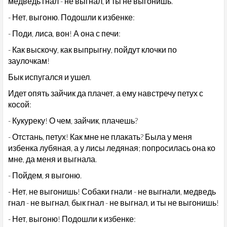
медведь гнал - не выгнал, и ты не выгонишь.
- Нет, выгоню. Подошли к избенке:
- Поди, лиса, вон! А она с печи:
- Как выскочу, как выпрыгну, пойдут клочки по
заулочкам!
Бык испугался и ушел.
Идет опять зайчик да плачет, а ему навстречу петух с
косой:
- Кукуреку! О чем, зайчик, плачешь?
- Отстань, петух! Как мне не плакать? Была у меня
избенка лубяная, а у лисы ледяная; попросилась она ко
мне, да меня и выгнала.
- Пойдем, я выгоню.
- Нет, не выгонишь! Собаки гнали - не выгнали, медведь
гнал - не выгнал, бык гнал - не выгнал, и ты не выгонишь!
- Нет, выгоню! Подошли к избенке: