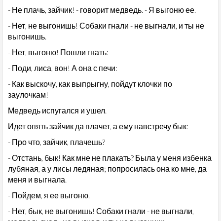
- Не плачь, зайчик! - говорит медведь. - Я выгоню ее.
- Нет, не выгонишь! Собаки гнали - не выгнали, и ты не
выгонишь.
- Нет, выгоню! Пошли гнать:
- Поди, лиса, вон! А она с печи:
- Как выскочу, как выпрыгну, пойдут клочки по
заулочкам!
Медведь испугался и ушел.
Идет опять зайчик да плачет, а ему навстречу бык:
- Про что, зайчик, плачешь?
- Отстань, бык! Как мне не плакать? Была у меня избенка
лубяная, а у лисы ледяная; попросилась она ко мне, да
меня и выгнала.
- Пойдем, я ее выгоню.
- Нет, бык, не выгонишь! Собаки гнали - не выгнали,