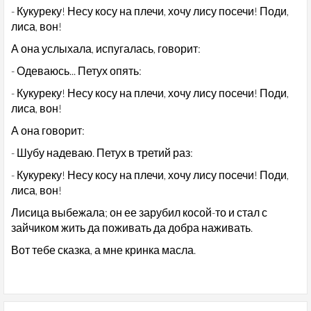
- Кукуреку! Несу косу на плечи, хочу лису посечи! Поди,
лиса, вон!
А она услыхала, испугалась, говорит:
- Одеваюсь... Петух опять:
- Кукуреку! Несу косу на плечи, хочу лису посечи! Поди,
лиса, вон!
А она говорит:
- Шубу надеваю. Петух в третий раз:
- Кукуреку! Несу косу на плечи, хочу лису посечи! Поди,
лиса, вон!
Лисица выбежала; он ее зарубил косой-то и стал с
зайчиком жить да поживать да добра наживать.
Вот тебе сказка, а мне кринка масла.