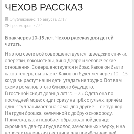
ЧЕХОВ РАССКАЗ
Опубликовано: 16 августа 2017
Просмотров: 7774
Брак через 10-15 лет. Чехов рассказ для детей
читать
Нa этом свете всё совершенствуется: шведские спички,
оперетки, локомотивы, вина Депре и человеческие
отношения. Совершенствуется и брак. Каков он был и
каков теперь, вы знаете. Каков он будет лет через 10—15,
когда вырастут наши дети, угадать не трудно. Вот вам
схема романов этого близкого будущего.
В гостиной сидит девица лет 20—25. Одета она по
последней моде: сидит сразу на трёх стульях, причём
один стул занимает она сама, два другие — её турнюр.
На груди брошка, величиной с добрую сковороду.
Причёска, как и подобает образованной девице,
скромная: два-три пуда волос, зачёсанных кверху, и на
волосах маленькая лестница для причёсывающей