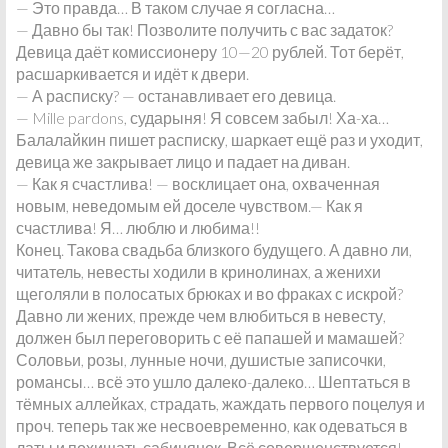
— Это правда… В таком случае я согласна…
— Давно бы так! Позволите получить с вас задаток?
Девица даёт комиссионеру 10—20 рублей. Тот берёт,
расшаркивается и идёт к двери.
— А расписку? — останавливает его девица.
— Mille pardons, сударыня! Я совсем забыл! Ха-ха…
Балалайкин пишет расписку, шаркает ещё раз и уходит,
девица же закрывает лицо и падает на диван.
— Как я счастлива! — восклицает она, охваченная
новым, неведомым ей доселе чувством.— Как я
счастлива! Я… люблю и любима!!
Конец. Такова свадьба близкого будущего. А давно ли,
читатель, невесты ходили в кринолинах, а женихи
щеголяли в полосатых брюках и во фраках с искрой?
Давно ли жених, прежде чем влюбиться в невесту,
должен был переговорить с её папашей и мамашей?
Соловьи, розы, лунные ночи, душистые записочки,
романсы… всё это ушло далеко-далеко… Шептаться в
тёмных аллейках, страдать, жаждать первого поцелуя и
проч. теперь так же несвоевременно, как одеваться в
латы и похищать сабинянок. Всё совершенствуется!