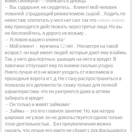
комиссионеров! — обижается девица.
— Вы, сударыня, не сердитесь… Клиент мой человек
пожилой, страдающий ревматизмом, сырой… Ходить по
невестам, хлопотать у него нет сил, так что volens-nolens
ему приходится действовать через третье лицо. Но вы
не беспокойтесь, я дорого не возьму…
— Условия вашего клиента?
— Мой клиент — мужчина 52 лет… Несмотря на такой
возраст, он ещё имеет людей, которые дают ему взаймы.
Так, у него два портных, шьющих на него в кредит. В
лавочках отпускают ему по книжке сколько угодно.
Никто лучше его не может уходить от извозчиков в
проходные ворота и т. д. Не стану распространяться в
похвалах его деловитости, скажу только для полной
характеристики, что он ухитряется даже в аптеке
забирать в кредит.
— Он только и живёт займами?
— Займы — это его главное занятие. Но, как натура
широкая, не узкая, он не довольствуется одною только
этою деятельностью… Без преувеличения можно
сказать, что лучше его никто не сбудет с рук фальшивого