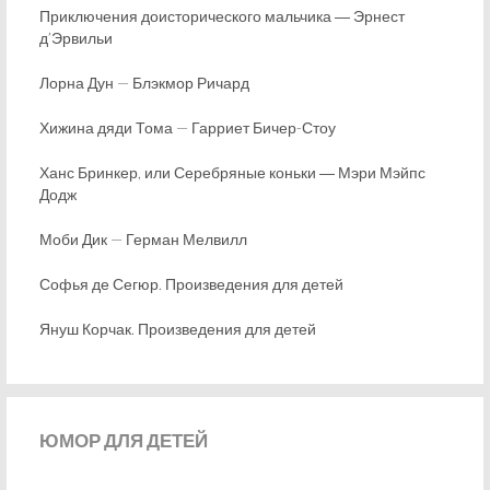
Приключения доисторического мальчика ― Эрнест
д’Эрвильи
Лорна Дун — Блэкмор Ричард
Хижина дяди Тома — Гарриет Бичер-Стоу
Ханс Бринкер, или Серебряные коньки ― Мэри Мэйпс
Додж
Моби Дик — Герман Мелвилл
Софья де Сегюр. Произведения для детей
Януш Корчак. Произведения для детей
ЮМОР
ДЛЯ ДЕТЕЙ