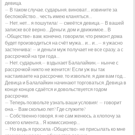
девица.
— В таком случае, сударыня, виноват… извините за
беспокойство… честь имею кланяться…
— Нет, нет… я пошутила! — смеётся девица.— В вашей
записке всё верно… Деньги, дом и движимое… В
«Обществе» вам, конечно, говорили, что ремонт дома
будет производиться на счёт мужа… и… и…— я ужасно
застенчива! — и деньги муж получает не все сразу, а с
рассрочкой на три года…
— Нет, сударыня,— вздыхает Балалайкин,— нынче с
рассрочкой никто не женится! Если уж вы так
настаиваете на рассрочке, то извольте, я дам вам год…
Девица и Балалайкин начинают торговаться. Девица в
конце концов сдаётся и довольствуется годом
рассрочки.
— Теперь позвольте узнать ваши условия! — говорит
она.— Вам сколько лет? Где служите?
— Собственно говоря, я не сам женюсь, а хлопочу за
своего клиента… Я комиссионер…
— Но ведь я просила «Общество» не присылать ко мне