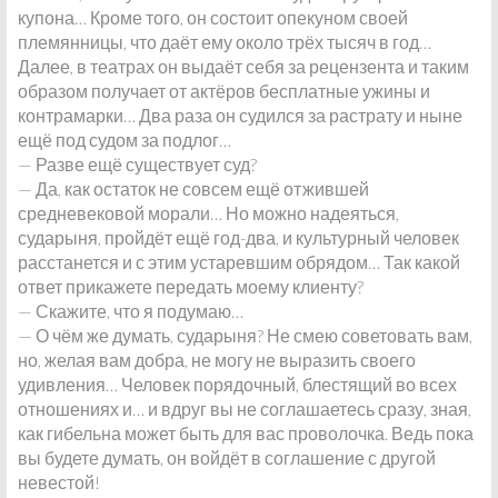
купона… Кроме того, он состоит опекуном своей
племянницы, что даёт ему около трёх тысяч в год…
Далее, в театрах он выдаёт себя за рецензента и таким
образом получает от актёров бесплатные ужины и
контрамарки… Два раза он судился за растрату и ныне
ещё под судом за подлог…
— Разве ещё существует суд?
— Да, как остаток не совсем ещё отжившей
средневековой морали… Но можно надеяться,
сударыня, пройдёт ещё год-два, и культурный человек
расстанется и с этим устаревшим обрядом… Так какой
ответ прикажете передать моему клиенту?
— Скажите, что я подумаю…
— О чём же думать, сударыня? Не смею советовать вам,
но, желая вам добра, не могу не выразить своего
удивления… Человек порядочный, блестящий во всех
отношениях и… и вдруг вы не соглашаетесь сразу, зная,
как гибельна может быть для вас проволочка. Ведь пока
вы будете думать, он войдёт в соглашение с другой
невестой!