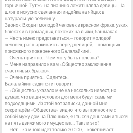
горничной. Тут жe на пианино лежит шляпа девицы. На
шляпе искусно сделанная индейка на яйцах в
натуральную величину.
Звонок. Входит молодой человек в красном фраке, узких
брюках и в громадных, похожих на лыжи, башмаках.
— Честь имею представиться,— говорит молодой
человек, расшаркиваясь перед девицей,— помощник
присяжного поверенного Балалайкин!..
— Очень приятно… Чем могу быть полезна?
— Меня направило к вам «Общество заключения
счастливых браков».
— Очень приятно… Садитесь!
Балалайкин садится и говорит:
— «Общество» указало мне на несколько невест, но
думаю, что ваши условия для меня будут самыми
подходящими. Из этой вот записки, данной мне
секретарём «Общества», видно, что вы приносите с
собой мужу дом на Плющихе, 40 тысяч деньгами и тысяч
на пять движимого имущества… Так ли это?
— Нет… За мною идёт только 20 000,— кокетничает