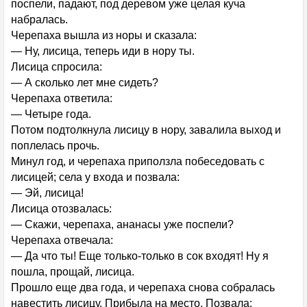
поспели, падают, под деревом уже целая куча
набралась.
Черепаха вышла из норы и сказала:
— Ну, лисица, теперь иди в нору ты.
Лисица спросила:
— А сколько лет мне сидеть?
Черепаха ответила:
— Четыре года.
Потом подтолкнула лисицу в нору, завалила выход и
поплелась прочь.
Минул год, и черепаха приползла побеседовать с
лисицей; села у входа и позвала:
— Эй, лисица!
Лисица отозвалась:
— Скажи, черепаха, ананасы уже поспели?
Черепаха отвечала:
— Да что ты! Еще только-только в сок входят! Ну я
пошла, прощай, лисица.
Прошло еще два года, и черепаха снова собралась
навестить лисицу. Прибыла на место. Позвала: