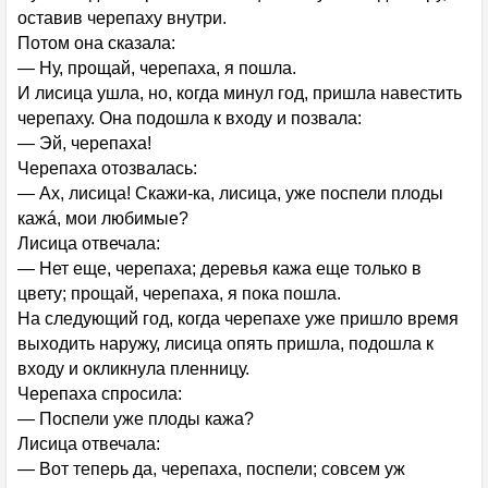
оставив черепаху внутри.
Потом она сказала:
— Ну, прощай, черепаха, я пошла.
И лисица ушла, но, когда минул год, пришла навестить
черепаху. Она подошла к входу и позвала:
— Эй, черепаха!
Черепаха отозвалась:
— Ах, лисица! Скажи-ка, лисица, уже поспели плоды
кажá, мои любимые?
Лисица отвечала:
— Нет еще, черепаха; деревья кажа еще только в
цвету; прощай, черепаха, я пока пошла.
На следующий год, когда черепахе уже пришло время
выходить наружу, лисица опять пришла, подошла к
входу и окликнула пленницу.
Черепаха спросила:
— Поспели уже плоды кажа?
Лисица отвечала:
— Вот теперь да, черепаха, поспели; совсем уж