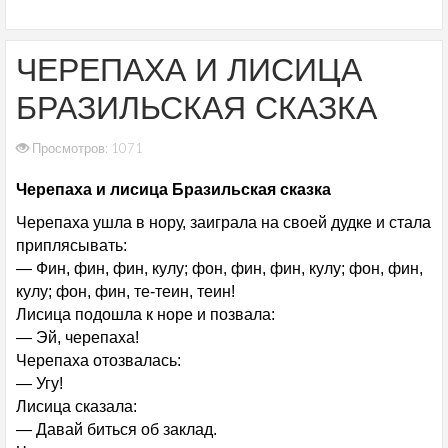
ЧЕРЕПАХА И ЛИСИЦА
БРАЗИЛЬСКАЯ СКАЗКА
Просмотров: 1071
Черепаха и лисица Бразильская сказка
Черепаха ушла в нору, заиграла на своей дудке и стала
приплясывать:
— Фин, фин, фин, кулу; фон, фин, фин, кулу; фон, фин,
кулу; фон, фин, те-теин, теин!
Лисица подошла к норе и позвала:
— Эй, черепаха!
Черепаха отозвалась:
— Угу!
Лисица сказала:
— Давай биться об заклад.