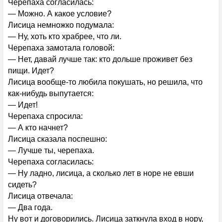
Черепаха согласилась:
— Можно. А какое условие?
Лисица немножко подумала:
— Ну, хоть кто храбрее, что ли.
Черепаха замотала головой:
— Нет, давай лучше так: кто дольше проживет без
пищи. Идет?
Лисица вообще-то любила покушать, но решила, что
как-нибудь выпутается:
— Идет!
Черепаха спросила:
— А кто начнет?
Лисица сказала поспешно:
— Лучше ты, черепаха.
Черепаха согласилась:
— Ну ладно, лисица, а сколько лет в норе не евши
сидеть?
Лисица отвечала:
— Два года.
Ну вот и договорились. Лисица заткнула вход в нору,